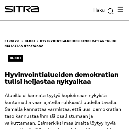
Siirry
Valik
Haku
suoraan
Sitra
sisältöön
↓
ETUSIVU
BLOGI
HYVINVOINTIALUEIDEN DEMOKRATIAN TULISI
HEIJASTAA NYKYAIKAA
BLOGI
Hyvinvointialueiden demokratian
tulisi heijastaa nykyaikaa
Alueilla ei kannata tyytyä kopioimaan nykyistä
kuntamallia vaan ajatella rohkeasti uudella tavalla.
Samalla kannattaa varmistaa, että uusi demokratian
taso kannustaa ihmisiä osallistumaan ja
vaikuttamaan. Esimerkiksi maailmalta löytyy hyviä