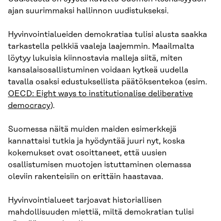
ajan suurimmaksi hallinnon uudistukseksi.
Hyvinvointialueiden demokratiaa tulisi alusta saakka
tarkastella pelkkiä vaaleja laajemmin. Maailmalta
löytyy lukuisia kiinnostavia malleja siitä, miten
kansalaisosallistuminen voidaan kytkeä uudella
tavalla osaksi edustuksellista päätöksentekoa (esim.
OECD: Eight ways to institutionalise deliberative
democracy
).
Suomessa näitä muiden maiden esimerkkejä
kannattaisi tutkia ja hyödyntää juuri nyt, koska
kokemukset ovat osoittaneet, että uusien
osallistumisen muotojen istuttaminen olemassa
oleviin rakenteisiin on erittäin haastavaa.
Hyvinvointialueet tarjoavat historiallisen
mahdollisuuden miettiä, miltä demokratian tulisi