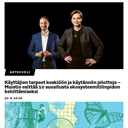
ARTIKKELI
Käyttäjien tarpeet keskiöön ja käytännön pilotteja –
Muistio esittää 10 suositusta ekosysteemitilinpidon
kehittämiseksi
30.6.2026