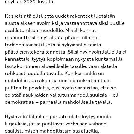
näyttää 2020-luvulla.
Keskeisintä olisi, että uudet rakenteet luotaisiin
alusta alkaen avoimiksi ja vastaanottavaisiksi uusille
osallistumisen muodoille. Mikäli kunnat
rakennettaisiin nyt alusta pitäen, niihin ei
todennäköisesti luotaisi nykyisenkaltaista
päätöksentekorakennetta. Siksi hyvinvointialueilla ei
kannattaisi tyytyä kopioimaan nykyistä kuntamallia
lautakuntineen alueelliselle tasolle, vaan ajatella
rohkeasti uudella tavalla. Kun kerrankin on
mahdollisuus rakentaa uusi demokratian taso
puhtaalta pöydältä, olisi syytä varmistaa, että se
edistää asukkaiden vaikutusmahdollisuuksia – eli
demokratiaa – parhaalla mahdollisella tavalla.
Hyvinvointialuelain perusteluista löytyy monia
kirjauksia, jotka puoltavat varhaisen vaiheen
osallistumisen mahdollistamista alueilla.