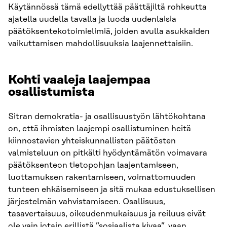
Käytännössä tämä edellyttää päättäjiltä rohkeutta
ajatella uudella tavalla ja luoda uudenlaisia
päätöksentekotoimielimiä, joiden avulla asukkaiden
vaikuttamisen mahdollisuuksia laajennettaisiin.
Kohti vaaleja laajempaa
osallistumista
Sitran demokratia- ja osallisuustyön lähtökohtana
on, että ihmisten laajempi osallistuminen heitä
kiinnostavien yhteiskunnallisten päätösten
valmisteluun on pitkälti hyödyntämätön voimavara
päätöksenteon tietopohjan laajentamiseen,
luottamuksen rakentamiseen, voimattomuuden
tunteen ehkäisemiseen ja sitä mukaa edustuksellisen
järjestelmän vahvistamiseen. Osallisuus,
tasavertaisuus, oikeudenmukaisuus ja reiluus eivät
ole vain jotain erillistä ”sosiaalista kivaa”, vaan