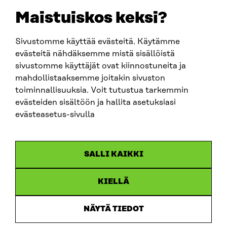
Maistuiskos keksi?
Sivustomme käyttää evästeitä. Käytämme
evästeitä nähdäksemme mistä sisällöistä
sivustomme käyttäjät ovat kiinnostuneita ja
Sitra
mahdollistaaksemme joitakin sivuston
toiminnallisuuksia. Voit tutustua tarkemmin
evästeiden sisältöön ja hallita asetuksiasi
OSOITE
evästeasetus-sivulla
Itämerenkatu 11-13, PL 160,
00181 Helsinki
Saapumisohjeet
SALLI KAIKKI
Y-TUNNUS
0202132-3
KIELLÄ
PUHELIN
NÄYTÄ TIEDOT
+358 294 618 991
SÄHKÖPOSTI