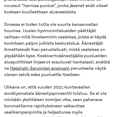
noussut ”harmaa puolue”, jonka jäsenet eivät olleet
koskaan kuulleetkaan aluevaaleista.
Ilmassa ei toden totta ole suurta kansanvallan
huumaa. Uusien hyvinvointialueiden päättäjät
valitaan mitä ilmeisemmin vaaleissa, joista ei käydä
kovinkaan paljon julkista keskustelua. Äänestäjät
ihmettelevät ihan perustellusti, mistä vaaleissa on
ylipäätään kyse. Keskivertoäänestäjälle puolueiden
aluepoliittiset linjaerot avautuvat hankalasti, eivätkä
ne
Helsingin Sanomien analyysin
perusteella näytä
olevan selviä edes puolueille itselleen.
Uhkana on, että vuoden 2021 kuntavaalien
ennätysmatala äänestysprosentti toistuu. Se ei ole
minkään yksittäisen toimijan vika, vaan paheneva
koronatilanne rajoituksineen vaikeuttaa
vaalikampanjointia ja heijastunee myös