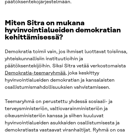
päätöksentekojärjestelmään.
Miten Sitra on mukana
hyvinvointialueiden demokratian
kehittämisessä?
Demokratia toimii vain, jos ihmiset luottavat toisiinsa,
yhteiskunnallisiin instituutioihin ja
päätöksentekijöihin. Siksi Sitra vetää verkostomaista
Demokratia-teemaryhmää
, joka keskittyy
hyvinvointialueiden demokratian ja kansalaisten
osallistumismahdollisuuksien vahvistamiseen.
Teemaryhmä on perustettu yhdessä sosiaali- ja
terveysministeriön, valtiovarainministeriön ja
oikeusministeriön kanssa ja siihen kuuluvat
hyvinvointialueiden asukkaiden osallistumisesta ja
demokratiasta vastaavat viranhaltijat. Ryhmä on osa