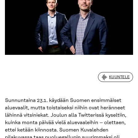
KUUNTELE
Sunnuntaina 23.1. käydään Suomen ensimmäiset
aluevaalit, mutta toistaiseksi niihin ovat heränneet
lähinnä vitsiniekat. Joulun alla Twitterissä kyseltiin,
kuinka monta päivää vielä aluevaaleihin – olettaen,
ettei ketään kiinnosta. Suomen Kuvalehden
pilakuvassa taas puoluegallupin suurimmaksi oli