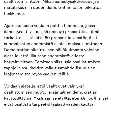
osallistumisintoon. Mikäli äänestysaktiivisuus jää
matalaksi, niin uuden demokratian tason oikeutus
heikkenee.
Ajatuskokeena voidaan pohtia tilannetta, jossa
äänestysaktiivisuus jää noin 40 prosenttiin. Tämä
tarkoittaisi sitä, että 60 prosenttia väestöstä eli
suomalaisten enemmistö ei ole ilmaissut tahtoaan.
Demokratian oikeutuksen näkökulmasta voidaan
ajatella, että liikutaan enemmistövallasta
harvainvaltaan. Tarvitaan siis uusia osallistumisen
tapoja ja asukkaiden vaikutusmahdollisuuksien
laajentamista myös vaalien välillä.
Voidaan ajatella, että vaalit ovat vain yksi
osallistumisen muoto, eräänlainen demokratian
käyttöliittymä. Yksinään se ei riitä, etenkin jos ihmiset
eivät osallistu tarpeeksi laajasti vaalien kautta.