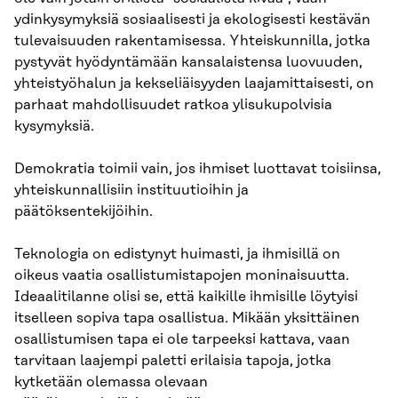
ydinkysymyksiä sosiaalisesti ja ekologisesti kestävän
tulevaisuuden rakentamisessa. Yhteiskunnilla, jotka
pystyvät hyödyntämään kansalaistensa luovuuden,
yhteistyöhalun ja kekseliäisyyden laajamittaisesti, on
parhaat mahdollisuudet ratkoa ylisukupolvisia
kysymyksiä.
Demokratia toimii vain, jos ihmiset luottavat toisiinsa,
yhteiskunnallisiin instituutioihin ja
päätöksentekijöihin.
Teknologia on edistynyt huimasti, ja ihmisillä on
oikeus vaatia osallistumistapojen moninaisuutta.
Ideaalitilanne olisi se, että kaikille ihmisille löytyisi
itselleen sopiva tapa osallistua. Mikään yksittäinen
osallistumisen tapa ei ole tarpeeksi kattava, vaan
tarvitaan laajempi paletti erilaisia tapoja, jotka
kytketään olemassa olevaan