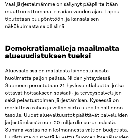
Vaalijärjestelmämme on säilynyt pääpiirteiltään
muuttumattomana jo sadan vuoden ajan. Lappu
tiputetaan puupönttöön, ja kansalaisen
näkökulmasta se oli siinä.
Demokratiamalleja maailmalta
alueuudistuksen tueksi
Aluevaaleissa on matalasta kiinnostuksesta
huolimatta paljon pelissä. Niiden yhteydessä
Suomeen perustetaan 21 hyvinvointialuetta, jotka
ottavat hoitaakseen sosiaali- ja terveyspalvelujen
sekä pelastustoimen järjestämisen. Kyseessä on
merkittävä rahan ja vallan siirto uudelle hallinnon
tasolle. Uudet aluevaltuustot päättävät palveluiden
järjestämisestä noin 20 miljardin euron edestä.
Summa vastaa noin kolmannesta valtion budjetista.
Uudistusta on syystä kuvattu Suomen itsenäisyyden