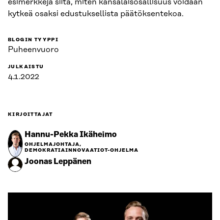
esimerkkejä siitä, miten kansalaisosallisuus voidaan
kytkeä osaksi edustuksellista päätöksentekoa.
BLOGIN TYYPPI
Puheenvuoro
JULKAISTU
4.1.2022
KIRJOITTAJAT
Hannu-Pekka Ikäheimo
OHJELMAJOHTAJA,
DEMOKRATIAINNOVAATIOT-OHJELMA
Joonas Leppänen