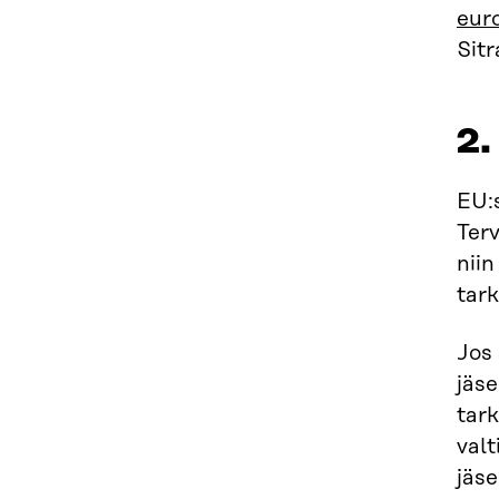
eur
Sitr
2.
EU:s
Terv
nii
tark
Jos 
jäse
tark
valt
jäse