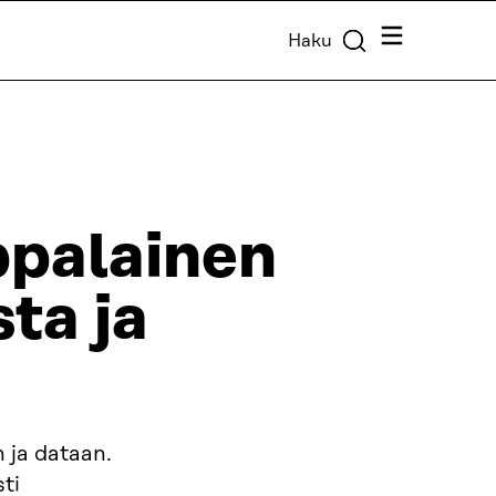
Valikko
Haku
ppalainen
ta ja
 ja dataan.
ti