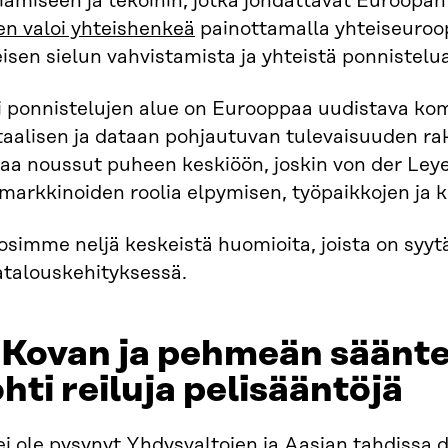
iämiseen ja tekoihin, jotka johdattavat Euroopa
en valoi yhteishenkeä
painottamalla yhteiseuroop
isen sielun vahvistamista ja yhteistä ponnistelu
i ponnistelujen alue on Eurooppaa uudistava ko
taalisen ja dataan pohjautuvan tulevaisuuden ra
aa noussut puheen keskiöön, joskin von der Leyen
markkinoiden roolia elpymisen, työpaikkojen ja k
simme neljä keskeistä huomioita, joista on syyt
atalouskehityksessä.
 Kovan ja pehmeän säänte
hti reiluja pelisääntöjä
i ole pysynyt Yhdysvaltojen ja Aasian tahdissa 