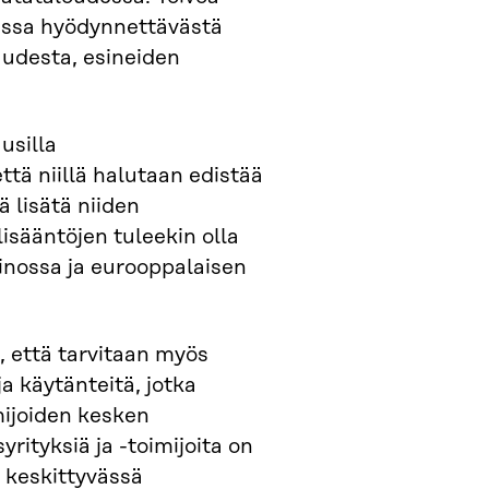
dessa hyödynnettävästä
suudesta, esineiden
usilla
ttä niillä halutaan edistää
 lisätä niiden
isääntöjen tuleekin olla
painossa ja eurooppalaisen
, että tarvitaan myös
a käytänteitä, jotka
mijoiden kesken
rityksiä ja -toimijoita on
 keskittyvässä