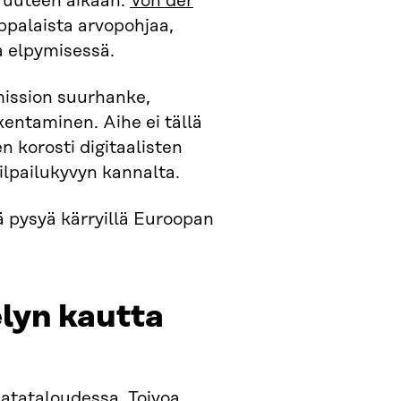
n uuteen aikaan.
Von der
palaista arvopohjaa,
a elpymisessä.
mission suurhanke,
kentaminen. Aihe ei tällä
 korosti digitaalisten
ilpailukyvyn kannalta.
ä pysyä kärryillä Euroopan
lyn kautta
datataloudessa. Toivoa