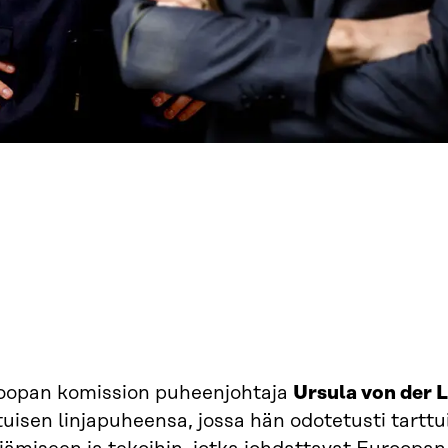
oopan komission puheenjohtaja
Ursula von der 
uisen linjapuheensa, jossa hän odotetusti tartt