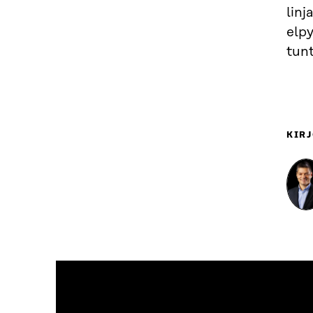
linj
elp
tunt
KIRJ