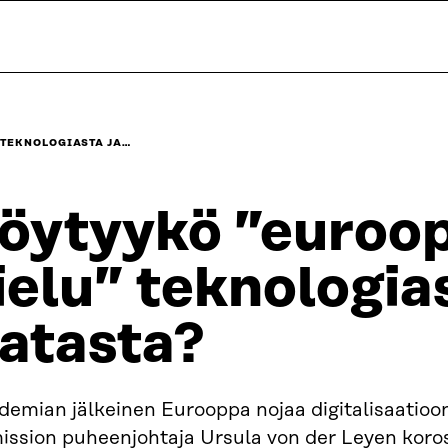
 TEKNOLOGIASTA JA…
öytyykö ”euroo
ielu” teknologias
atasta?
emian jälkeinen Eurooppa nojaa digitalisaatioon
ission puheenjohtaja Ursula von der Leyen koros