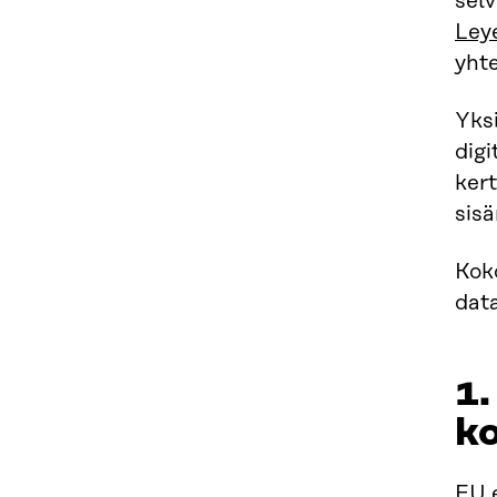
selv
Ley
yhte
Yks
digi
kert
sisä
Koko
dat
1.
ko
EU e