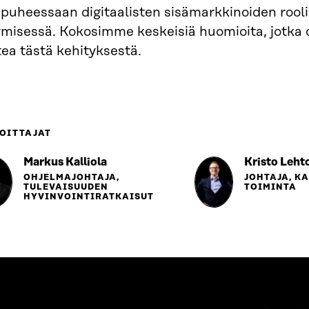
apuheessaan digitaalisten sisämarkkinoiden rool
ymisessä. Kokosimme keskeisiä huomioita, jotka 
ea tästä kehityksestä.
OITTAJAT
Markus Kalliola
Kristo Leht
OHJELMAJOHTAJA,
JOHTAJA, K
TULEVAISUUDEN
TOIMINTA
HYVINVOINTIRATKAISUT