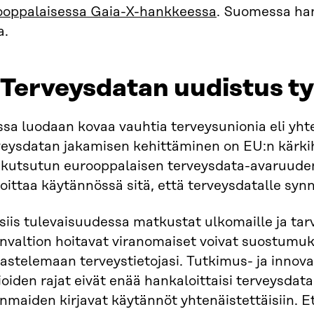
ooppalaisessa Gaia-X-hankkeessa
. Suomessa ha
a.
 Terveysdatan uudistus ty
sa luodaan kovaa vauhtia terveysunionia eli yhte
eysdatan jakamisen kehittäminen on EU:n kärkihan
n kutsutun eurooppalaisen terveysdata-avaruude
oittaa käytännössä sitä, että terveysdatalle syn
siis tulevaisuudessa matkustat ulkomaille ja tarv
nvaltion hoitavat viranomaiset voivat suostumuk
astelemaan terveystietojasi. Tutkimus- ja innov
ioiden rajat eivät enää hankaloittaisi terveysdat
nmaiden kirjavat käytännöt yhtenäistettäisiin. E