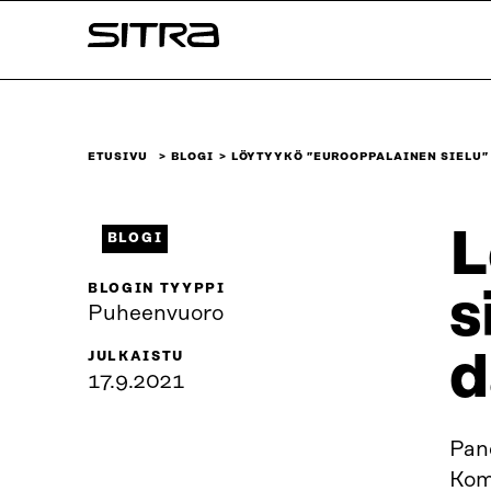
Siirry
Sitra
suoraan
sisältöön
↓
ETUSIVU
BLOGI
LÖYTYYKÖ ”EUROOPPALAINEN SIELU”
L
BLOGI
BLOGIN TYYPPI
s
Puheenvuoro
d
JULKAISTU
17.9.2021
Pand
Kom