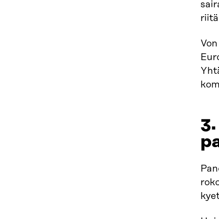
sair
rii
Von
Eur
Yht
kom
3.
p
Pan
rok
kyet