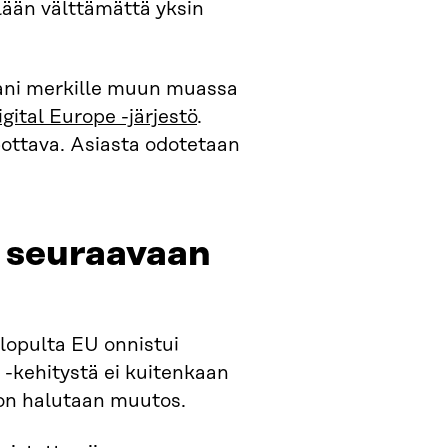
lään välttämättä yksin
pani merkille muun muassa
igital Europe -järjestö
.
pottava. Asiasta odotetaan
, seuraavaan
lopulta EU onnistui
 -kehitystä ei kuitenkaan
hon halutaan muutos.