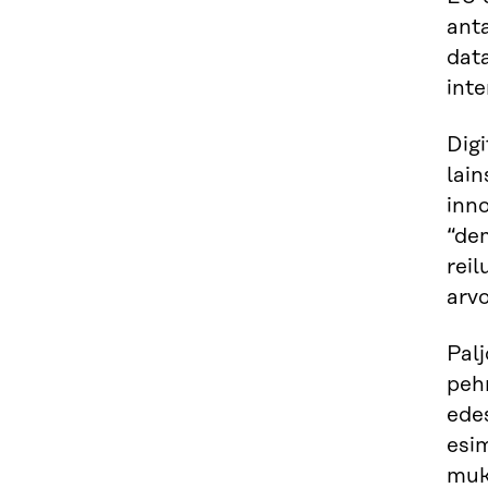
ant
data
inte
Digi
lain
inno
“dem
reil
arv
Palj
pehm
ede
esim
muk