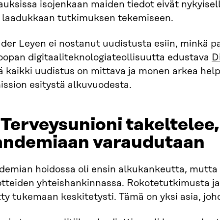
auksissa isojenkaan maiden tiedot eivät nykyisel
tä laadukkaan tutkimuksen tekemiseen.
 der Leyen ei nostanut uudistusta esiin, minkä 
oopan digitaaliteknologiateollisuutta edustava
D
ä kaikki uudistus on mittava ja monen arkea hel
ission esitystä alkuvuodesta.
 Terveysunioni takeltelee
andemiaan varaudutaan
demian hoidossa oli ensin alkukankeutta, mutta 
otteiden yhteishankinnassa. Rokotetutkimusta ja
ty tukemaan keskitetysti. Tämä on yksi asia, jo