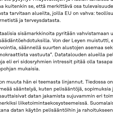
aa kuitenkin se, että merkittävä osa tulevaisuu
sta tarvitaan alueilta, joilla EU on vahva: teolli
rnetistä ja terveysdatasta.
taalisia sisämarkkinoita pyritään vahvistamaan u
säädäntöehdotuksilla. Von der Leyen muistutti, e
vointia, säännellä suurten alustojen asemaa sekä
okraattista vastuuta”. Datatalouden alueilla pel
uja eli eri sidosryhmien intressit pitää olla tasa
opohjan mukaisia.
on muuta hän ei teemasta linjannut. Tiedossa on
eää sääntelyä, kuten pelisääntöjä, sopimuksia j
sauttaisivat datan jakamista sujuvammin eri toi
erkiksi liiketoimintaekosysteemeissä. Suomalaisy
ana datan käytön pelisääntöihin ja rahoitukseen