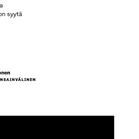
ia
on syytä
onen
ANSAINVÄLINEN