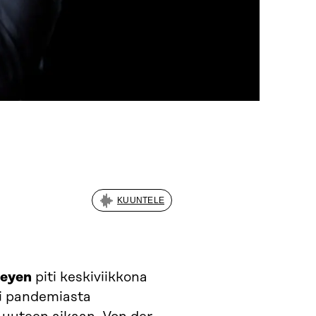
KUUNTELE
Leyen
piti keskiviikkona
ui pandemiasta