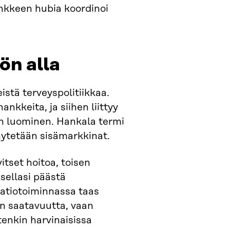
nkkeen hubia koordinoi
ön alla
istä terveyspolitiikkaa.
kkeita, ja siihen liittyy
n luominen. Hankala termi
nytetään sisämarkkinat.
itset hoitoa, toisen
sellasi päästä
aatiotoiminnassa taas
an saatavuutta, vaan
tenkin harvinaisissa