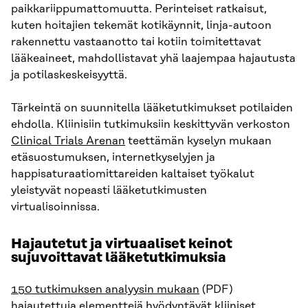
paikkariippumattomuutta. Perinteiset ratkaisut,
kuten hoitajien tekemät kotikäynnit, linja-autoon
rakennettu vastaanotto tai kotiin toimitettavat
lääkeaineet, mahdollistavat yhä laajempaa hajautusta
ja potilaskeskeisyyttä.
Tärkeintä on suunnitella lääketutkimukset potilaiden
ehdolla. Kliinisiin tutkimuksiin keskittyvän verkoston
Clinical Trials Arenan
teettämän kyselyn mukaan
etäsuostumuksen, internetkyselyjen ja
happisaturaatiomittareiden kaltaiset työkalut
yleistyvät nopeasti lääketutkimusten
virtualisoinnissa.
Hajautetut ja virtuaaliset keinot
sujuvoittavat lääketutkimuksia
150 tutkimuksen analyysin mukaan
(PDF)
hajautettuja elementtejä hyödyntävät kliiniset