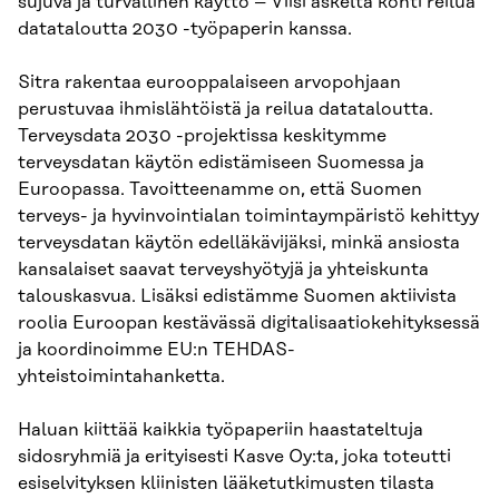
sujuva ja turvallinen käyttö – Viisi askelta kohti reilua
datataloutta 2030 -työpaperin kanssa.
Sitra rakentaa eurooppalaiseen arvopohjaan
perustuvaa ihmislähtöistä ja reilua datataloutta.
Terveysdata 2030 -projektissa keskitymme
terveysdatan käytön edistämiseen Suomessa ja
Euroopassa. Tavoitteenamme on, että Suomen
terveys- ja hyvinvointialan toimintaympäristö kehittyy
terveysdatan käytön edelläkävijäksi, minkä ansiosta
kansalaiset saavat terveyshyötyjä ja yhteiskunta
talouskasvua. Lisäksi edistämme Suomen aktiivista
roolia Euroopan kestävässä digitalisaatiokehityksessä
ja koordinoimme EU:n TEHDAS-
yhteistoimintahanketta.
Haluan kiittää kaikkia työpaperiin haastateltuja
sidosryhmiä ja erityisesti Kasve Oy:ta, joka toteutti
esiselvityksen kliinisten lääketutkimusten tilasta