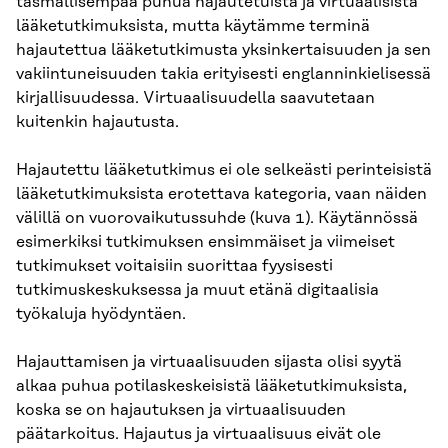
täsmällisempää puhua hajautetuista ja virtuaalisista
lääketutkimuksista, mutta käytämme terminä
hajautettua lääketutkimusta yksinkertaisuuden ja sen
vakiintuneisuuden takia erityisesti englanninkielisessä
kirjallisuudessa. Virtuaalisuudella saavutetaan
kuitenkin hajautusta.
Hajautettu lääketutkimus ei ole selkeästi perinteisistä
lääketutkimuksista erotettava kategoria, vaan näiden
välillä on vuorovaikutussuhde (kuva 1). Käytännössä
esimerkiksi tutkimuksen ensimmäiset ja viimeiset
tutkimukset voitaisiin suorittaa fyysisesti
tutkimuskeskuksessa ja muut etänä digitaalisia
työkaluja hyödyntäen.
Hajauttamisen ja virtuaalisuuden sijasta olisi syytä
alkaa puhua potilaskeskeisistä lääketutkimuksista,
koska se on hajautuksen ja virtuaalisuuden
päätarkoitus. Hajautus ja virtuaalisuus eivät ole