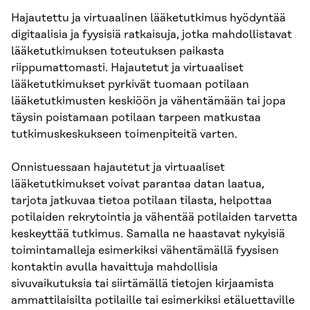
Hajautettu ja virtuaalinen lääketutkimus hyödyntää
digitaalisia ja fyysisiä ratkaisuja, jotka mahdollistavat
lääketutkimuksen toteutuksen paikasta
riippumattomasti. Hajautetut ja virtuaaliset
lääketutkimukset pyrkivät tuomaan potilaan
lääketutkimusten keskiöön ja vähentämään tai jopa
täysin poistamaan potilaan tarpeen matkustaa
tutkimuskeskukseen toimenpiteitä varten.
Onnistuessaan hajautetut ja virtuaaliset
lääketutkimukset voivat parantaa datan laatua,
tarjota jatkuvaa tietoa potilaan tilasta, helpottaa
potilaiden rekrytointia ja vähentää potilaiden tarvetta
keskeyttää tutkimus. Samalla ne haastavat nykyisiä
toimintamalleja esimerkiksi vähentämällä fyysisen
kontaktin avulla havaittuja mahdollisia
sivuvaikutuksia tai siirtämällä tietojen kirjaamista
ammattilaisilta potilaille tai esimerkiksi etäluettaville