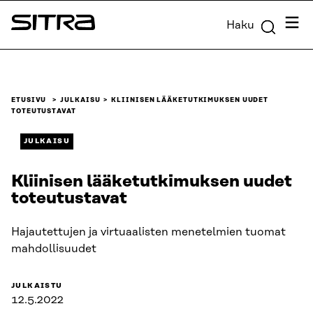
Siirry
Valik
Haku
suoraan
Sitra
sisältöön
↓
ETUSIVU
JULKAISU
KLIINISEN LÄÄKETUTKIMUKSEN UUDET
TOTEUTUSTAVAT
JULKAISU
Kliinisen lääketutkimuksen uudet
toteutustavat
Hajautettujen ja virtuaalisten menetelmien tuomat
mahdollisuudet
JULKAISTU
12.5.2022