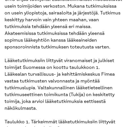
usein toimijoiden verkoston. Mukana tutkimuksissa
on usein yliopistoja, sairaaloita ja järjestöjä. Tutkimus
keskittyy harvoin vain yhteen maahan, vaan
tutkimuksia tehdään yleensä eri maissa.
Akateemisissa tutkimuksissa tehdään yleensä
sopimus lääkeyhtiön kanssa lääkeaineiden
sponsoroinnista tutkimuksen toteutusta varten.
Lääketutkimuksiin liittyvät viranomaiset ja julkiset
toimijat Suomessa on koottu taulukkoon 1.
Lääkealan turvallisuus- ja kehittämiskeskus Fimea
vastaa tutkimusten valvonnasta ja myöntää
tutkimuslupia. Valtakunnallinen lääketieteellinen
tutkimuseettinen toimikunta (Tukija) on keskitetty
toimija, joka arvioi lääketutkimuksia eettisestä
näkökulmasta.
Taulukko 1. Tärkeimmät lääketutkimuksiin liittyvät