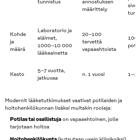
tunnistus
annostuksen
sivu
määrittely
tunn
Laboratorio ja
Kohde
20–100
eläimet,
100
ja
tervettä
1000–10 000
potil
määrä
vapaaehtoista
lääkeainetta
5–7 vuotta,
Kesto
n. 1 vuosi
1–3 
jatkuvaa
Modernit lääketutkimukset vaativat potilaiden ja
hoitohenkilökunnan lisäksi muitakin rooleja:
Potilas tai osallistuja
on vapaaehtoinen, jolle
tarjotaan hoitoa
Hoitohenkilökunta
(kutsutaan usein kliinikoiksi)