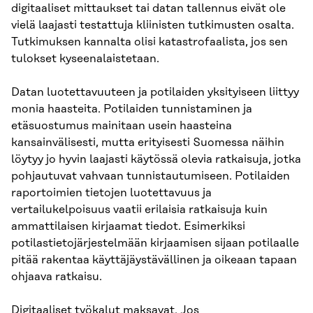
digitaaliset mittaukset tai datan tallennus eivät ole
vielä laajasti testattuja kliinisten tutkimusten osalta.
Tutkimuksen kannalta olisi katastrofaalista, jos sen
tulokset kyseenalaistetaan.
Datan luotettavuuteen ja potilaiden yksityiseen liittyy
monia haasteita. Potilaiden tunnistaminen ja
etäsuostumus mainitaan usein haasteina
kansainvälisesti, mutta erityisesti Suomessa näihin
löytyy jo hyvin laajasti käytössä olevia ratkaisuja, jotka
pohjautuvat vahvaan tunnistautumiseen. Potilaiden
raportoimien tietojen luotettavuus ja
vertailukelpoisuus vaatii erilaisia ratkaisuja kuin
ammattilaisen kirjaamat tiedot. Esimerkiksi
potilastietojärjestelmään kirjaamisen sijaan potilaalle
pitää rakentaa käyttäjäystävällinen ja oikeaan tapaan
ohjaava ratkaisu.
Digitaaliset työkalut maksavat. Jos