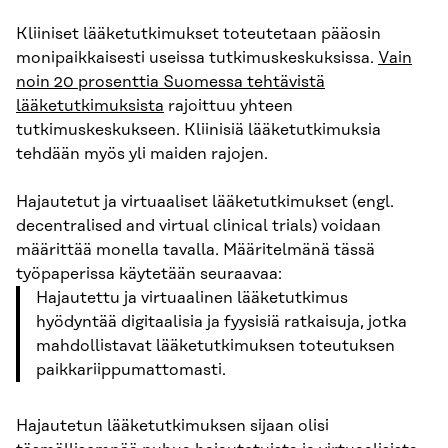
Kliiniset lääketutkimukset toteutetaan pääosin
monipaikkaisesti useissa tutkimuskeskuksissa.
Vain
noin 20 prosenttia Suomessa tehtävistä
lääketutkimuksista
rajoittuu yhteen
tutkimuskeskukseen. Kliinisiä lääketutkimuksia
tehdään myös yli maiden rajojen.
Hajautetut ja virtuaaliset lääketutkimukset (engl.
decentralised and virtual clinical trials) voidaan
määrittää monella tavalla. Määritelmänä tässä
työpaperissa käytetään seuraavaa:
Hajautettu ja virtuaalinen lääketutkimus
hyödyntää digitaalisia ja fyysisiä ratkaisuja, jotka
mahdollistavat lääketutkimuksen toteutuksen
paikkariippumattomasti.
Hajautetun lääketutkimuksen sijaan olisi