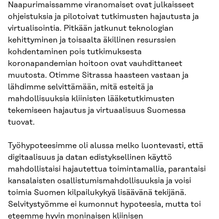
Naapurimaissamme viranomaiset ovat julkaisseet
ohjeistuksia ja pilotoivat tutkimusten hajautusta ja
virtualisointia. Pitkään jatkunut teknologian
kehittyminen ja toisaalta äkillinen resurssien
kohdentaminen pois tutkimuksesta
koronapandemian hoitoon ovat vauhdittaneet
muutosta. Otimme Sitrassa haasteen vastaan ja
lähdimme selvittämään, mitä esteitä ja
mahdollisuuksia kliinisten lääketutkimusten
tekemiseen hajautus ja virtuaalisuus Suomessa
tuovat.
Työhypoteesimme oli alussa melko luontevasti, että
digitaalisuus ja datan edistyksellinen käyttö
mahdollistaisi hajautettua toimintamallia, parantaisi
kansalaisten osallistumismahdollisuuksia ja voisi
toimia Suomen kilpailukykyä lisäävänä tekijänä.
Selvitystyömme ei kumonnut hypoteesia, mutta toi
eteemme hyvin moninaisen kliinisen