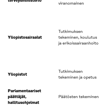
terveysministeriö
viranomainen
Tutkimuksen
Yliopistosairaalat
tekeminen, koulutus
ja erikoissairaanhoito
Tutkimuksen
Yliopistot
tekeminen ja opetus
Parlamentaariset
päättäjät,
Päätösten tekeminen
hallitusohjelmat