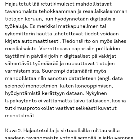
Hajautetut lääketutkimukset mahdollistavat
tavanomaista tehokkaamman ja reaaliaikaisemman
tietojen keruun, kun hyödynnetään digitaalisia
työkaluja. Esimerkiksi matkapuhelimen tai
sykemittarin kautta lähetettävät tiedot voidaan
kirjata automaattisesti. Tiedonsiirto on myös lähes
reaaliaikaista. Verrattaessa paperisiin potilaiden
täyttämiin päiväkirjoihin digitaaliset päiväkirjat
vähentävät työmäärää ja nopeuttavat tietojen
varmistamista. Suurempi datamäärä myös
mahdollistaa niin sanotun datatieteen (engl. data
science) menetelmien, kuten koneoppimisen,
hyödyntämistä kerättyyn dataan. Nykyinen
lupakäytäntö ei välttämättä taivu tällaiseen, koska
tutkimusprotokollat vaativat selkeästi kuvatut
menetelmät.
Kuva 2. Hajautetuilla ja virtuaalisilla mittauksilla
saadaan tavanomaista yhtenäisempää ja jatkuvampaa