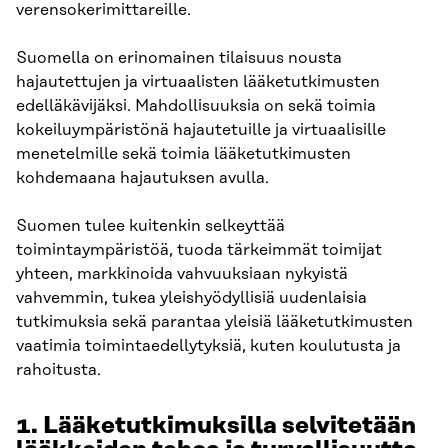
verensokerimittareille.
Suomella on erinomainen tilaisuus nousta
hajautettujen ja virtuaalisten lääketutkimusten
edelläkävijäksi. Mahdollisuuksia on sekä toimia
kokeiluympäristönä hajautetuille ja virtuaalisille
menetelmille sekä toimia lääketutkimusten
kohdemaana hajautuksen avulla.
Suomen tulee kuitenkin selkeyttää
toimintaympäristöä, tuoda tärkeimmät toimijat
yhteen, markkinoida vahvuuksiaan nykyistä
vahvemmin, tukea yleishyödyllisiä uudenlaisia
tutkimuksia sekä parantaa yleisiä lääketutkimusten
vaatimia toimintaedellytyksiä, kuten koulutusta ja
rahoitusta.
1. Lääketutkimuksilla selvitetään