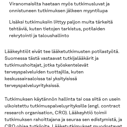
Viranomaisilta haetaan myös tutkimusluvat ja
onnistuneen tutkimuksen jälkeen myyntilupa
Lisäksi tutkimuksiin liittyy paljon muita tärkeitä
tehtäviä, kuten tietojen tarkistus, potilaiden
rekrytointi ja taloushallinto
Lääkeyhtiöt eivät tee lääketutkimusten potilastyötä.
Suomessa tästä vastaavat tutkijalääkärit ja
tutkimushoitajat, jotka työskentelevät
terveyspalveluiden tuottajilla, kuten
keskussairaaloissa tai yksityisissä
terveyspalveluyrityksissä.
Tutkimuksen käytännön hallinta tai osa siitä on usein
ulkoistettu tutkimuspalveluyrityksille (engl. contract
research organisation, CRO). Lääkeyhtiö toimii
tutkimuksen rahoittajana ja seuraa sen edistymistä, ja
CRO ohjaa tutkijoita. Lääketutkimukset muodostavat