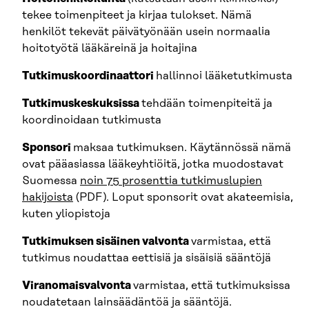
tekee toimenpiteet ja kirjaa tulokset. Nämä
henkilöt tekevät päivätyönään usein normaalia
hoitotyötä lääkäreinä ja hoitajina
Tutkimuskoordinaattori
hallinnoi lääketutkimusta
Tutkimuskeskuksissa
tehdään toimenpiteitä ja
koordinoidaan tutkimusta
Sponsori
maksaa tutkimuksen. Käytännössä nämä
ovat pääasiassa lääkeyhtiöitä, jotka muodostavat
Suomessa
noin 75 prosenttia tutkimuslupien
hakijoista
(PDF). Loput sponsorit ovat akateemisia,
kuten yliopistoja
Tutkimuksen sisäinen valvonta
varmistaa, että
tutkimus noudattaa eettisiä ja sisäisiä sääntöjä
Viranomaisvalvonta
varmistaa, että tutkimuksissa
noudatetaan lainsäädäntöä ja sääntöjä.