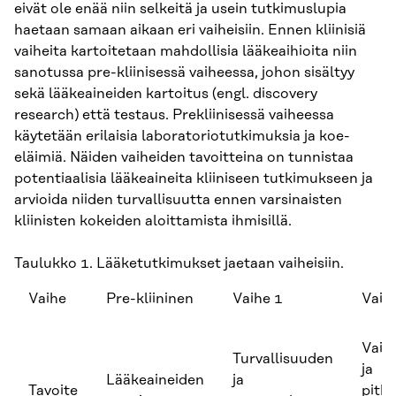
eivät ole enää niin selkeitä ja usein tutkimuslupia
haetaan samaan aikaan eri vaiheisiin. Ennen kliinisiä
vaiheita kartoitetaan mahdollisia lääkeaihioita niin
sanotussa pre-kliinisessä vaiheessa, johon sisältyy
sekä lääkeaineiden kartoitus (engl. discovery
research) että testaus. Prekliinisessä vaiheessa
käytetään erilaisia laboratoriotutkimuksia ja koe-
eläimiä. Näiden vaiheiden tavoitteina on tunnistaa
potentiaalisia lääkeaineita kliiniseen tutkimukseen ja
arvioida niiden turvallisuutta ennen varsinaisten
kliinisten kokeiden aloittamista ihmisillä.
Taulukko 1. Lääketutkimukset jaetaan vaiheisiin.
Vaihe
Pre-kliininen
Vaihe 1
Vaih
Vaik
Turvallisuuden
ja
Lääkeaineiden
ja
Tavoite
pitkä