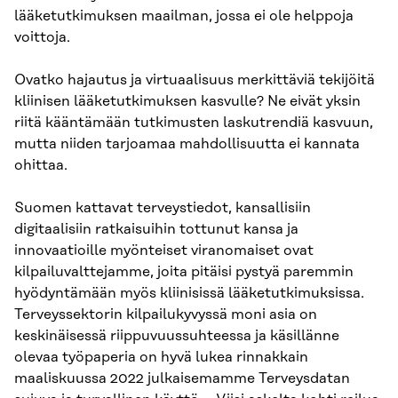
lääketutkimuksen maailman, jossa ei ole helppoja
voittoja.
Ovatko hajautus ja virtuaalisuus merkittäviä tekijöitä
kliinisen lääketutkimuksen kasvulle? Ne eivät yksin
riitä kääntämään tutkimusten laskutrendiä kasvuun,
mutta niiden tarjoamaa mahdollisuutta ei kannata
ohittaa.
Suomen kattavat terveystiedot, kansallisiin
digitaalisiin ratkaisuihin tottunut kansa ja
innovaatioille myönteiset viranomaiset ovat
kilpailuvalttejamme, joita pitäisi pystyä paremmin
hyödyntämään myös kliinisissä lääketutkimuksissa.
Terveyssektorin kilpailukyvyssä moni asia on
keskinäisessä riippuvuussuhteessa ja käsillänne
olevaa työpaperia on hyvä lukea rinnakkain
maaliskuussa 2022 julkaisemamme Terveysdatan