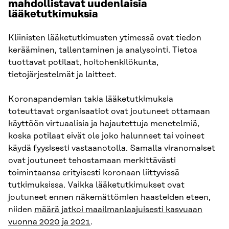
mahdollistavat uudenlaisia
lääketutkimuksia
Kliinisten lääketutkimusten ytimessä ovat tiedon
kerääminen, tallentaminen ja analysointi. Tietoa
tuottavat potilaat, hoitohenkilökunta,
tietojärjestelmät ja laitteet.
Koronapandemian takia lääketutkimuksia
toteuttavat organisaatiot ovat joutuneet ottamaan
käyttöön virtuaalisia ja hajautettuja menetelmiä,
koska potilaat eivät ole joko halunneet tai voineet
käydä fyysisesti vastaanotolla. Samalla viranomaiset
ovat joutuneet tehostamaan merkittävästi
toimintaansa erityisesti koronaan liittyvissä
tutkimuksissa. Vaikka lääketutkimukset ovat
joutuneet ennen näkemättömien haasteiden eteen,
niiden
määrä jatkoi maailmanlaajuisesti kasvuaan
vuonna 2020 ja 2021
.