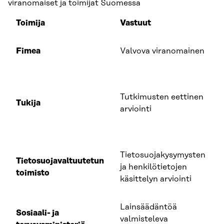
viranomaiset ja toimijat Suomessa
Toimija
Vastuut
Fimea
Valvova viranomainen
Tutkimusten eettinen
Tukija
arviointi
Tietosuojakysymysten
Tietosuojavaltuutetun
ja henkilötietojen
toimisto
käsittelyn arviointi
Lainsäädäntöä
Sosiaali- ja
valmisteleva