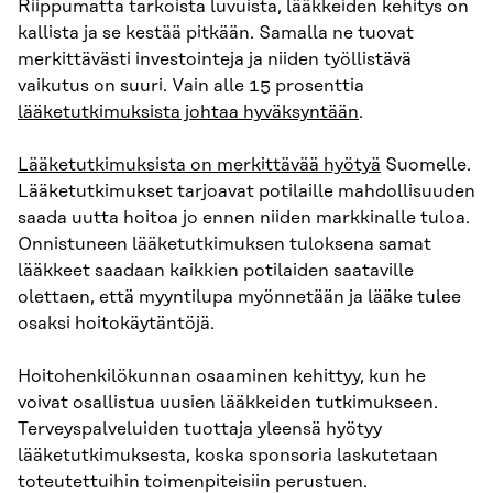
Riippumatta tarkoista luvuista, lääkkeiden kehitys on
kallista ja se kestää pitkään. Samalla ne tuovat
merkittävästi investointeja ja niiden työllistävä
vaikutus on suuri. Vain alle 15 prosenttia
lääketutkimuksista johtaa hyväksyntään
.
Lääketutkimuksista on merkittävää hyötyä
Suomelle.
Lääketutkimukset tarjoavat potilaille mahdollisuuden
saada uutta hoitoa jo ennen niiden markkinalle tuloa.
Onnistuneen lääketutkimuksen tuloksena samat
lääkkeet saadaan kaikkien potilaiden saataville
olettaen, että myyntilupa myönnetään ja lääke tulee
osaksi hoitokäytäntöjä.
Hoitohenkilökunnan osaaminen kehittyy, kun he
voivat osallistua uusien lääkkeiden tutkimukseen.
Terveyspalveluiden tuottaja yleensä hyötyy
lääketutkimuksesta, koska sponsoria laskutetaan
toteutettuihin toimenpiteisiin perustuen.