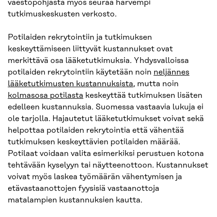
väestöpohjasta myös seuraa harvempi
tutkimuskeskusten verkosto.
Potilaiden rekrytointiin ja tutkimuksen
keskeyttämiseen liittyvät kustannukset ovat
merkittävä osa lääketutkimuksia. Yhdysvalloissa
potilaiden rekrytointiin käytetään noin
neljännes
lääketutkimusten kustannuksista
, mutta noin
kolmasosa potilasta
keskeyttää tutkimuksen lisäten
edelleen kustannuksia. Suomessa vastaavia lukuja ei
ole tarjolla. Hajautetut lääketutkimukset voivat sekä
helpottaa potilaiden rekrytointia että vähentää
tutkimuksen keskeyttävien potilaiden määrää.
Potilaat voidaan valita esimerkiksi perustuen kotona
tehtävään kyselyyn tai näytteenottoon. Kustannukset
voivat myös laskea työmäärän vähentymisen ja
etävastaanottojen fyysisiä vastaanottoja
matalampien kustannuksien kautta.