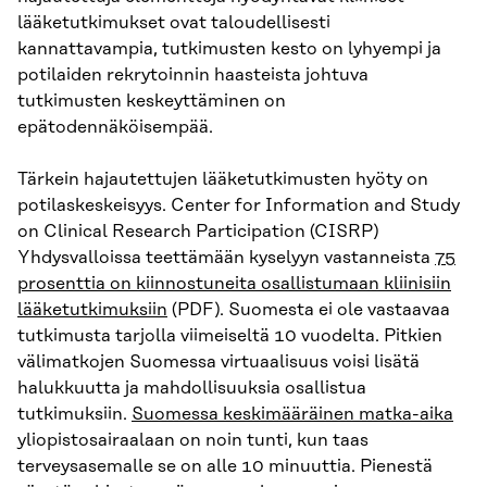
lääketutkimukset ovat taloudellisesti
kannattavampia, tutkimusten kesto on lyhyempi ja
potilaiden rekrytoinnin haasteista johtuva
tutkimusten keskeyttäminen on
epätodennäköisempää.
Tärkein hajautettujen lääketutkimusten hyöty on
potilaskeskeisyys. Center for Information and Study
on Clinical Research Participation (CISRP)
Yhdysvalloissa teettämään kyselyyn vastanneista
75
prosenttia on kiinnostuneita osallistumaan kliinisiin
lääketutkimuksiin
(PDF). Suomesta ei ole vastaavaa
tutkimusta tarjolla viimeiseltä 10 vuodelta. Pitkien
välimatkojen Suomessa virtuaalisuus voisi lisätä
halukkuutta ja mahdollisuuksia osallistua
tutkimuksiin.
Suomessa keskimääräinen matka-aika
yliopistosairaalaan on noin tunti, kun taas
terveysasemalle se on alle 10 minuuttia. Pienestä