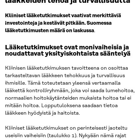
lääkkeiden tehoa ja turvallisuutta
Kliiniset lääketutkimukset vaativat merkittäviä
investointeja ja kestävät pitkään. Suomessa
lääketutkimusten määrä on laskussa
.
Lääketutkimukset ovat monivaiheisia ja
noudattavat yksityiskohtaista sääntelyä
Kliinisen lääketutkimuksen tavoitteena on osoittaa
tarkasteltavan lääkkeen tehokkuus ja turvallisuus
ihmisille. Tämä toteutetaan yleensä vertaamalla
lääkettä kontrolliryhmään, joka voi saada lumehoitoa,
normaalien hoitokäytänteiden mukaista hoitoa tai ei
mitään hoitoa. Lopputuloksena saadaan tietoa
lääkkeen hyödyistä ja haitoista.
Kliiniset lääketutkimukset on perinteisesti jaoteltu
useisiin vaiheisiin (taulukko 1). Nykyään nämä rajat