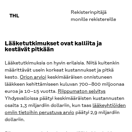
Rekisterinpitäjä
THL
monille rekistereille
Lääketutkimukset ovat kalliita ja
kestävät pitkään
Lääketutkimuksia on hyvin erilaisia. Niitä kuitenkin
määrittävät usein korkeat kustannukset ja pitkä
kesto.
Orion arvioi
keskimääräisen onnistuneen
lääkkeen kehittämiseen kuluvan 700–800 miljoonaa
euroa ja 10–15 vuotta.
Riippumaton selvitys
Yhdysvalloissa päätyi keskimääräisten kustannusten
osalta 1,3 miljardiin dollariin, kun taas
lääkeyhtiöiden
omiin tietoihin perustuva arvio
päätyi 2,9 miljardiin
dollariin.