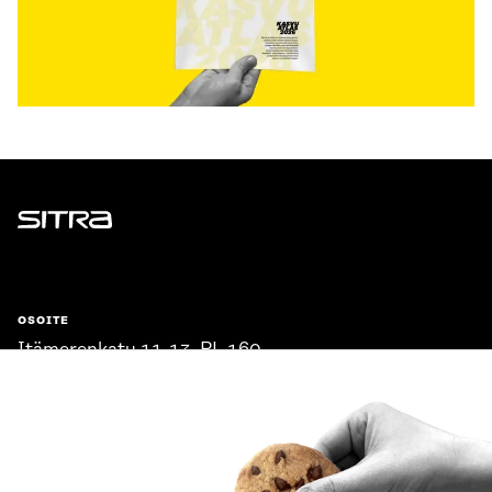
Sitra
OSOITE
Itämerenkatu 11-13, PL 160,
00181 Helsinki
Saapumisohjeet
Y-TUNNUS
0202132-3