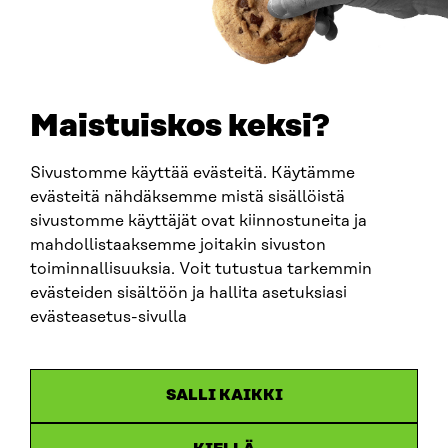
PUHELIN
+358 294 618 991
SÄHKÖPOSTI
etunimi.sukunimi@sitra.fi
sitra@sitra.fi
Maistuiskos keksi?
Sivustomme käyttää evästeitä. Käytämme
SITRA SOSIAALISESSA MEDIASSA
evästeitä nähdäksemme mistä sisällöistä
sivustomme käyttäjät ovat kiinnostuneita ja
LinkedIn
mahdollistaaksemme joitakin sivuston
Instagram
toiminnallisuuksia. Voit tutustua tarkemmin
YouTube
evästeiden sisältöön ja hallita asetuksiasi
evästeasetus-sivulla
Sitra 2025
SALLI KAIKKI
Tietosuoja