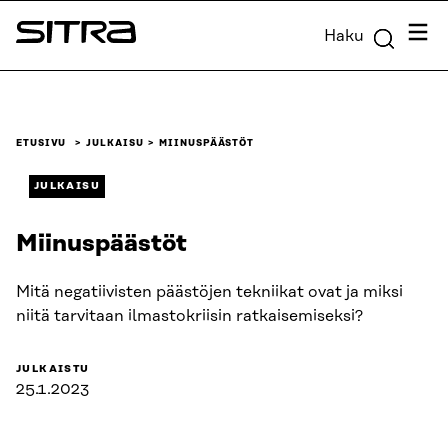
Siirry
Valik
Haku
suoraan
Sitra
sisältöön
↓
ETUSIVU
JULKAISU
MIINUSPÄÄSTÖT
JULKAISU
Miinuspäästöt
Mitä negatiivisten päästöjen tekniikat ovat ja miksi
niitä tarvitaan ilmastokriisin ratkaisemiseksi?
JULKAISTU
25.1.2023