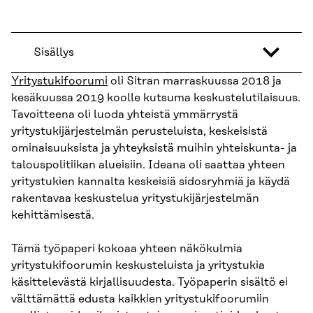
Sisällys
Yritystukifoorumi
oli Sitran marraskuussa 2018 ja
kesäkuussa 2019 koolle kutsuma keskustelutilaisuus.
Tavoitteena oli luoda yhteistä ymmärrystä
yritystukijärjestelmän perusteluista, keskeisistä
ominaisuuksista ja yhteyksistä muihin yhteiskunta- ja
talouspolitiikan alueisiin. Ideana oli saattaa yhteen
yritystukien kannalta keskeisiä sidosryhmiä ja käydä
rakentavaa keskustelua yritystukijärjestelmän
kehittämisestä.
Tämä työpaperi kokoaa yhteen näkökulmia
yritystukifoorumin keskusteluista ja yritystukia
käsittelevästä kirjallisuudesta. Työpaperin sisältö ei
välttämättä edusta kaikkien yritystukifoorumiin