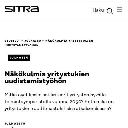
Siirry
Valik
Haku
suoraan
Sitra
sisältöön
↓
ETUSIVU
JULKAISU
NÄKÖKULMIA YRITYSTUKIEN
UUDISTAMISTYÖHÖN
JULKAISU
Näkökulmia yritystukien
uudistamistyöhön
Mitkä ovat keskeiset kriteerit yritysten hyvälle
toimintaympäristölle vuonna 2030? Entä mikä on
yritystukien rooli ilmastokriisin ratkaisemisessa?
JULKAISTU