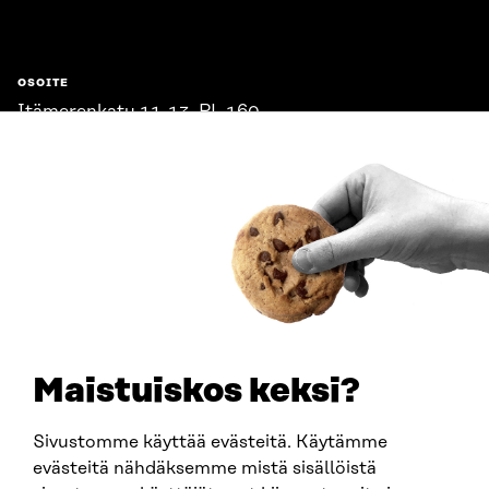
OSOITE
Itämerenkatu 11-13, PL 160,
00181 Helsinki
Saapumisohjeet
Y-TUNNUS
0202132-3
PUHELIN
+358 294 618 991
SÄHKÖPOSTI
etunimi.sukunimi@sitra.fi
sitra@sitra.fi
Maistuiskos keksi?
Sivustomme käyttää evästeitä. Käytämme
SITRA SOSIAALISESSA MEDIASSA
evästeitä nähdäksemme mistä sisällöistä