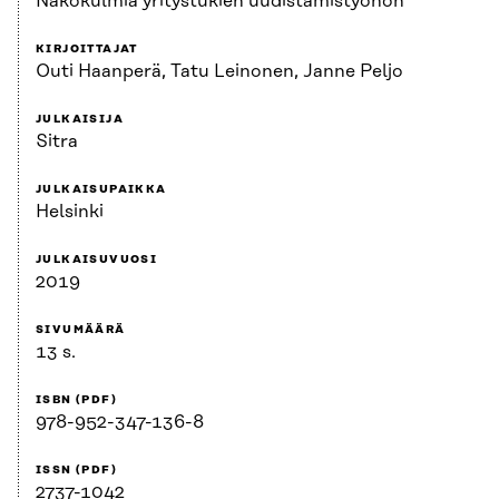
Näkökulmia yritystukien uudistamistyöhön
KIRJOITTAJAT
Outi Haanperä, Tatu Leinonen, Janne Peljo
JULKAISIJA
Sitra
JULKAISUPAIKKA
Helsinki
JULKAISUVUOSI
2019
SIVUMÄÄRÄ
13 s.
ISBN (PDF)
978-952-347-136-8
ISSN (PDF)
2737-1042