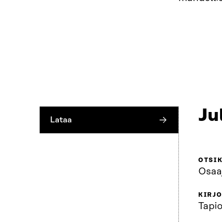
Ju
Lataa
OTSI
Osaaj
KIRJO
Tapi