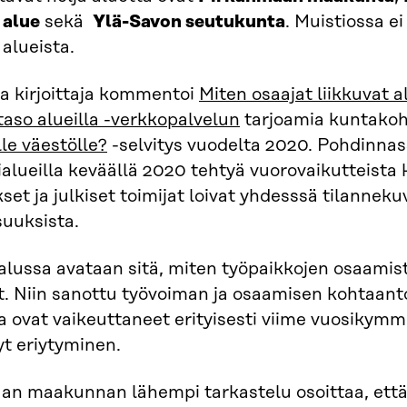
 alue
sekä
Ylä-Savon seutukunta
. Muistiossa e
 alueista.
a kirjoittaja kommentoi
Miten osaajat liikkuvat a
aso alueilla -verkkopalvelun
tarjoamia kuntakoht
lle väestölle?
-selvitys vuodelta 2020. Pohdinn
alueilla keväällä 2020 tehtyä vuorovaikutteista k
kset ja julkiset toimijat loivat yhdesssä tilannek
uuksista.
alussa avataan sitä, miten työpaikkojen osaamis
. Niin sanottu työvoiman ja osaamisen kohtaant
a ovat vaikeuttaneet erityisesti viime vuosiky
t eriytyminen.
an maakunnan lähempi tarkastelu osoittaa, ett