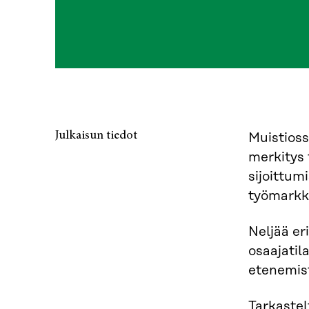
Julkaisun tiedot
Muistios
merkitys 
sijoittum
työmarkk
Neljää er
osaajatil
etenemist
Tarkastel