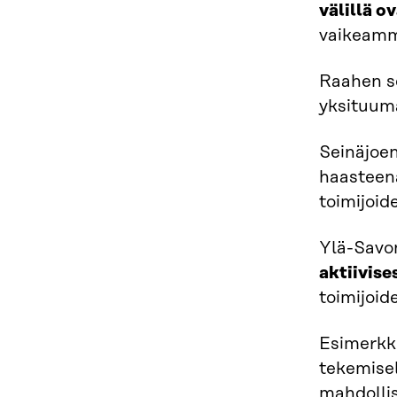
välillä o
vaikeamm
Raahen se
yksituuma
Seinäjoen
haasteen
toimijoid
Ylä-Savon
aktiivise
toimijoid
Esimerkki
tekemisel
mahdolli