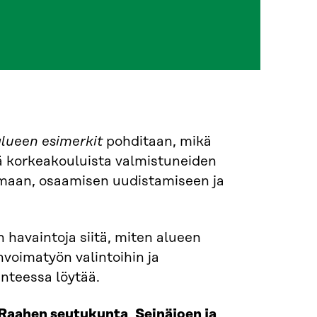
 alueen esimerkit
pohditaan, mikä
ä korkeakouluista valmistuneiden
voimaan, osaamisen uudistamiseen ja
 havaintoja siitä, miten alueen
nvoimatyön valintoihin ja
anteessa löytää.
Raahen seutukunta
,
Seinäjoen ja