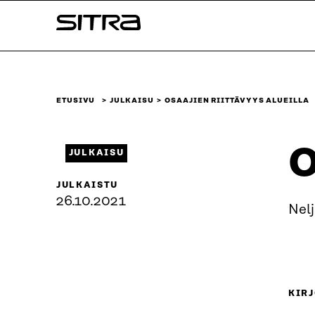
Siirry
Sitra
suoraan
sisältöön
↓
ETUSIVU
JULKAISU
OSAAJIEN RIITTÄVYYS ALUEILLA
O
JULKAISU
JULKAISTU
26.10.2021
Nelj
KIRJ