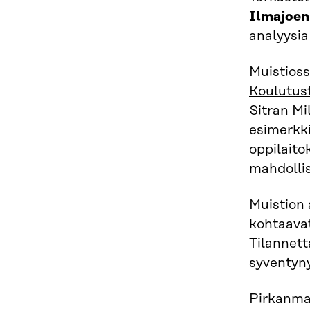
Ilmajoen
analyysia
Muistioss
Koulutust
Sitran
Mi
esimerkki
oppilaito
mahdollis
Muistion 
kohtaavat
Tilannett
syventyny
Pirkanma