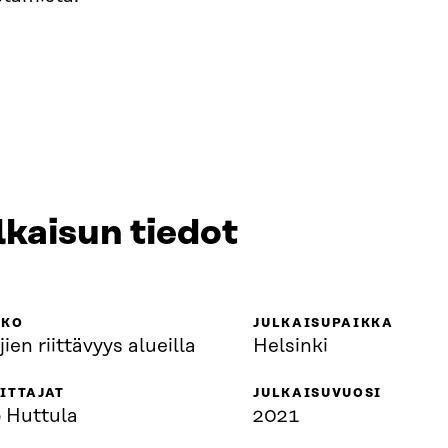
lkaisun tiedot
KKO
JULKAISUPAIKKA
ien riittävyys alueilla
Helsinki
ITTAJAT
JULKAISUVUOSI
o Huttula
2021