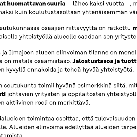
vat huomattavan suuria
– lähes kaksi vuotta –,
aksi kuin koulutustasoltaan yhtenäisemmän vä
utukunnassa osaajien riittävyyttä on ratkottu
m
isella yhteistyöllä alueelle saadaan sen yrityst
 ja Ilmajoen alueen elinvoiman tilanne on mone
a on matala osaamistaso.
Jalostustasoa ja tuot
en kyvyllä ennakoida ja tehdä hyvää yhteistyötä.
 seutukunta toimii hyvänä esimerkkinä siitä, m
sti
johtavien yritysten ja oppilaitosten yhteistyöllä
en aktiivinen rooli on merkittävä.
alueiden toimintaa osoittaa, että tulevaisuude
le. Alueiden elinvoima edellyttää alueiden tarpe
stamista.