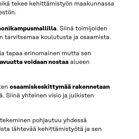
 mikä tekee kehittämistyön maakunnassa
estön.
onikampusmallilla
. Siinä toimijoiden
en tarvitsemaa koulutusta ja osaamista.
lla tapaa erinomainen mutta sen
tavuutta voidaan nostaa
alueen
iten
osaamiskeskittymää rakennetaan
. Siinä yhteinen visio ja julkisten
n tekeminen pohjautuu yhdessä
ista lähtevää kehittämistyötä ja sen