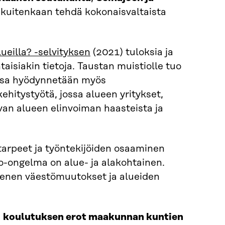
i kuitenkaan tehdä kokonaisvaltaista
lueilla? -selvityksen
(2021) tuloksia ja
aisiakin tietoja. Taustan muistiolle tuo
assa hyödynnetään myös
ehitystyötä, jossa alueen yritykset,
uvan alueen elinvoiman haasteista ja
tarpeet ja työntekijöiden osaaminen
o-ongelma on alue- ja alakohtainen.
mmenen väestömuutokset ja alueiden
ä
koulutuksen erot maakunnan kuntien