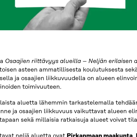
sa
Osaajien riittävyys alueilla – Neljän erilaisen
toisen asteen ammatillisesta koulutuksesta sek
isella ja osaajien liikkuvuudella on alueen elin
inoiden toimivuuteen.
ilaista aluetta lähemmin tarkastelemalla tehdään
anne ja osaajien liikkuvuus vaikuttavat alueen eli
apaan sekä millaisia ratkaisuja alueet voivat til
tavat neljä aluetta ovat
Pirkanmaan maakunta
,