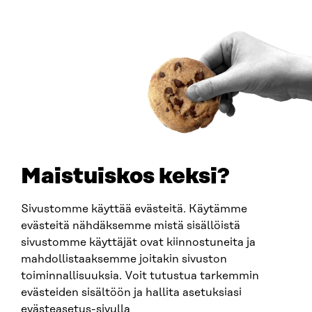
00181 Helsinki
Saapumisohjeet
Y-TUNNUS
0202132-3
PUHELIN
+358 294 618 991
SÄHKÖPOSTI
etunimi.sukunimi@sitra.fi
sitra@sitra.fi
Maistuiskos keksi?
Sivustomme käyttää evästeitä. Käytämme
SITRA SOSIAALISESSA MEDIASSA
evästeitä nähdäksemme mistä sisällöistä
sivustomme käyttäjät ovat kiinnostuneita ja
LinkedIn
mahdollistaaksemme joitakin sivuston
Instagram
toiminnallisuuksia. Voit tutustua tarkemmin
YouTube
evästeiden sisältöön ja hallita asetuksiasi
evästeasetus-sivulla