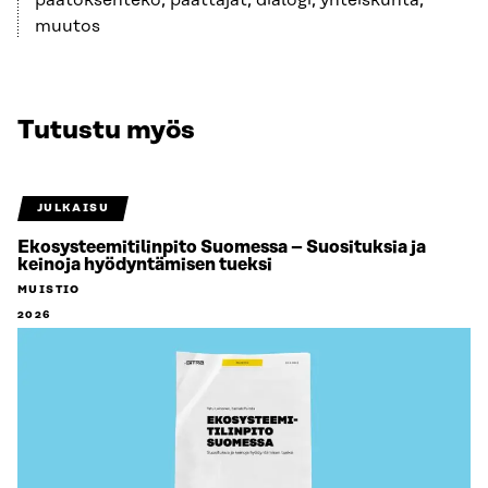
päätöksenteko, päättäjät, dialogi, yhteiskunta,
muutos
Tutustu myös
JULKAISU
Ekosysteemitilinpito Suomessa – Suosituksia ja
keinoja hyödyntämisen tueksi
MUISTIO
2026