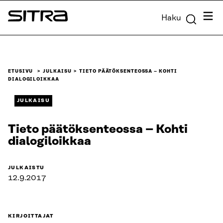
Siirry
Valik
Haku
suoraan
Sitra
sisältöön
↓
ETUSIVU
JULKAISU
TIETO PÄÄTÖKSENTEOSSA – KOHTI
DIALOGILOIKKAA
JULKAISU
Tieto päätöksenteossa – Kohti
dialogiloikkaa
JULKAISTU
12.9.2017
KIRJOITTAJAT