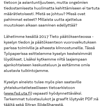
tietoon ja asiantuntijuuteen, mutta ongelmien
tiedostamisesta huolimatta kehittämiseen ei tartuta
määrätietoisesti. Mistä se johtuu? Missä ovat
pahimmat esteet? Millaista uutta ajattelua
muutoksen aikaan saaminen edellyttää?
Lähetimme kesällä 2017 Tieto päätöksenteossa -
kyselyn tiedon ja päätöksenteon vuorovaikutuksen
parissa toimiville ja aiheesta kiinnostuneille. Tässä
Työpaperissa esittelemme kyselyn keskeisimmät
löydökset. Lisäksi kytkemme niitä laajempaan
ajankohtaiseen keskusteluun ja esitämme omia
alustavia tulkintojamme.
Kyselyn aineisto tulee myös pian saataville
yhteiskuntatieteelliseen tietoarkistoon
(
www.fsd.uta.fi
) vapaasti hyödynnettäväksi.
Tarkemmat tulostaulukot ja graafit löytyvät PDF:nä
täältä
sekä
Sitran SlideSharestä
.