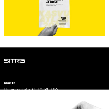
Sitra
OSOITE
Itämerenkatu 11-13, PL 160,
00181 Helsinki
Saapumisohjeet
Y-TUNNUS