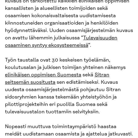
kuvaus on tarkoitettu kaikkien elinikäisen oppimisen
kansallisten ja alueellisten toimijoiden sekä
osaamisen kokonaisvaltaisesta uudistamisesta
kiinnostuneiden organisaatioiden ja henkilöiden
hyödynnettäväksi. Uuden osaamisjärjestelmän kuvaus
on avattu lähemmin julkaisussa ”
Tulevaisuuden
osaaminen syntyy ekosysteemeissä
”.
Työn taustalla ovat 30 keskeisen työelämän,
koulutusalan ja julkisen toimijan yhteinen näkemys
elinikäisen oppimisen Suomesta
sekä
Sitran
seitsemän suositusta
sen edistämiseksi. Kuvaus
uudesta osaamisjärjestelmästä pohjautuu Sitran
sidosryhmien kanssa tekemään yhteistyöhön ja
pilottiprojekteihin eri puolilla Suomea sekä
tulevaisuustalon tuottamiin selvityksiin.
Nopeasti muuttuva toimintaympäristö haastaa
meidät uudistamaan osaamista ja ajattelua jatkuvasti.