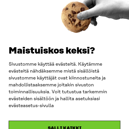
0202132-3
PUHELIN
+358 294 618 991
SÄHKÖPOSTI
etunimi.sukunimi@sitra.fi
sitra@sitra.fi
Maistuiskos keksi?
Sivustomme käyttää evästeitä. Käytämme
SITRA SOSIAALISESSA MEDIASSA
evästeitä nähdäksemme mistä sisällöistä
sivustomme käyttäjät ovat kiinnostuneita ja
LinkedIn
mahdollistaaksemme joitakin sivuston
Instagram
toiminnallisuuksia. Voit tutustua tarkemmin
YouTube
evästeiden sisältöön ja hallita asetuksiasi
evästeasetus-sivulla
Sitra 2025
SALLI KAIKKI