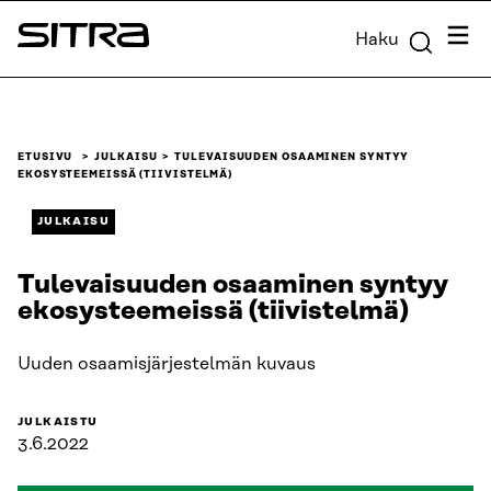
Siirry
Valik
Haku
suoraan
Sitra
sisältöön
↓
ETUSIVU
JULKAISU
TULEVAISUUDEN OSAAMINEN SYNTYY
EKOSYSTEEMEISSÄ (TIIVISTELMÄ)
JULKAISU
Tulevaisuuden osaaminen syntyy
ekosysteemeissä (tiivistelmä)
Uuden osaamisjärjestelmän kuvaus
JULKAISTU
3.6.2022