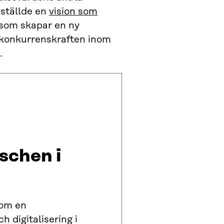
nställde en
vision som
 som skapar en ny
h konkurrenskraften inom
.
schen i
som en
 digitalisering i