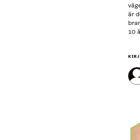
väge
är d
bran
10 å
KIRJ