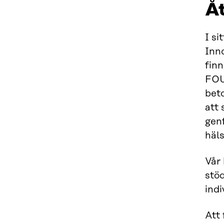
Åt
I si
Inn
fin
FOU
beto
att 
genf
häls
Vår 
stöd
indi
Att