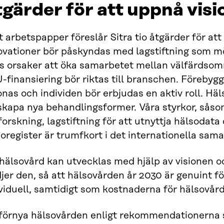
gärder för att uppnå vis
tt arbetspapper föreslår Sitra tio åtgärder för at
ovationer bör påskyndas med lagstiftning som mö
ns orsaker att öka samarbetet mellan välfärdsom
-finansiering bör riktas till branschen. Föreby
nas och individen bör erbjudas en aktiv roll. Häl
skapa nya behandlingsformer. Våra styrkor, såso
orskning, lagstiftning för att utnyttja hälsodat
oregister är trumfkort i det internationella sama
hälsovård kan utvecklas med hjälp av visionen o
jer den, så att hälsovården år 2030 är genuint 
viduell, samtidigt som kostnaderna för hälsovård
 förnya hälsovården enligt rekommendationerna