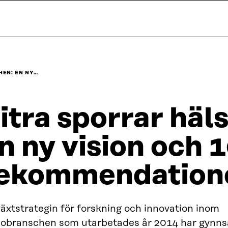
EN: EN NY…
itra sporrar hä
n ny vision och 
ekommendationer
växtstrategin för forskning och innovation inom
sobranschen som utarbetades år 2014 har gynns