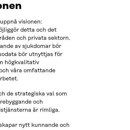
ionen
t uppnå visionen:
jliggör detta och det
råden och privata sektorn.
ggande av sjukdomar bör
sodata bör utnyttjas för
m högkvalitativ
a och våra omfattande
rbetet.
ch de strategiska val som
förebyggande och
stjänsterna är rimliga.
 skapar nytt kunnande och