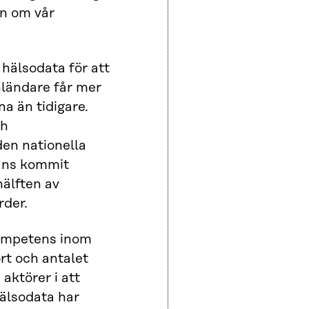
en om vår
h hälsodata för att
nländare får mer
na än tidigare.
ch
den nationella
mans kommit
hälften av
rder.
kompetens inom
rt och antalet
aktörer i att
hälsodata har