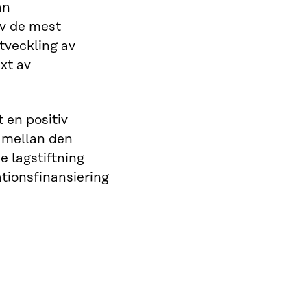
än
av de mest
tveckling av
xt av
 en positiv
e mellan den
e lagstiftning
tionsfinansiering