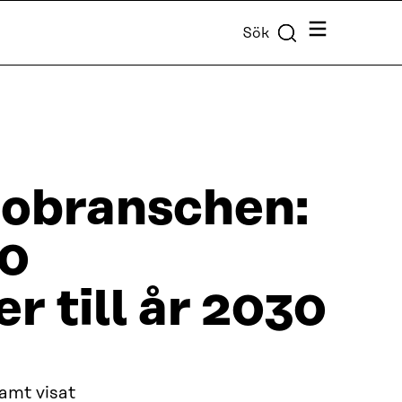
Meny
Sök
lsobranschen:
10
 till år 2030
amt visat