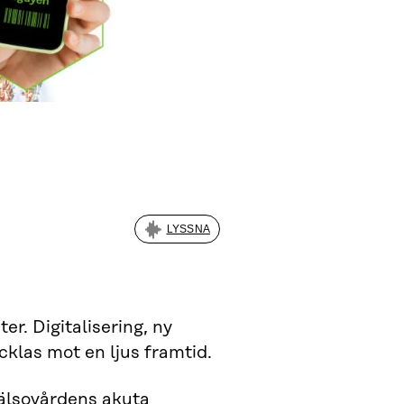
LYSSNA
er. Digitalisering, ny
cklas mot en ljus framtid.
hälsovårdens akuta