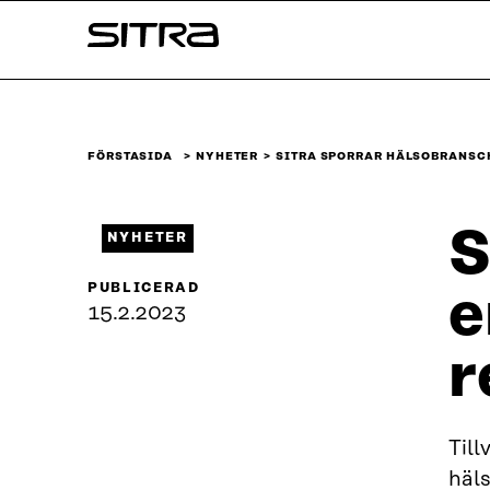
Skip to
Sitra
content
↓
FÖRSTASIDA
NYHETER
SITRA SPORRAR HÄLSOBRANSCH
S
NYHETER
PUBLICERAD
e
15.2.2023
r
Till
häl