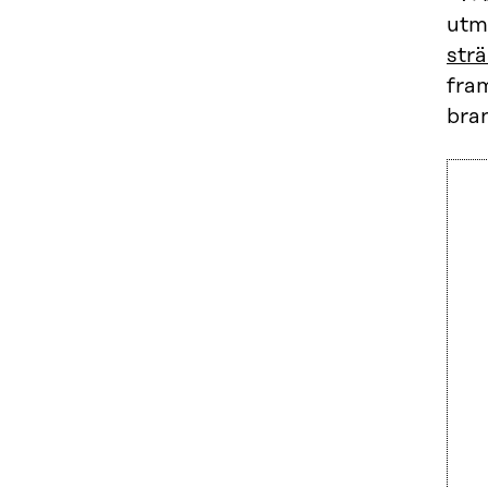
utm
strä
fram
bra