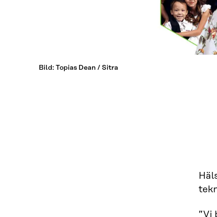
Bild: Topias Dean / Sitra
Häls
tekn
”Vi 