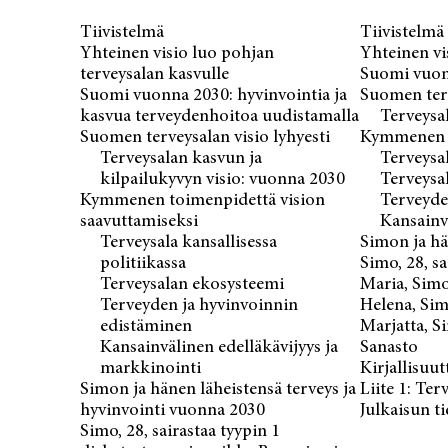
Tiivistelmä
Tiivistelmä
Yhteinen visio luo pohjan
Yhteinen vi
terveysalan kasvulle
Suomi vuonn
Suomi vuonna 2030: hyvinvointia ja
Suomen terv
kasvua terveydenhoitoa uudistamalla
Terveysa
Suomen terveysalan visio lyhyesti
Kymmenen t
Terveysalan kasvun ja
Terveysal
kilpailukyvyn visio: vuonna 2030
Terveysa
Kymmenen toimenpidettä vision
Terveyde
saavuttamiseksi
Kansainv
Terveysala kansallisessa
Simon ja hä
politiikassa
Simo, 28, s
Terveysalan ekosysteemi
Maria, Simo
Terveyden ja hyvinvoinnin
Helena, Sim
edistäminen
Marjatta, S
Kansainvälinen edelläkävijyys ja
Sanasto
markkinointi
Kirjallisuut
Simon ja hänen läheistensä terveys ja
Liite 1: Te
hyvinvointi vuonna 2030
Julkaisun t
Simo, 28, sairastaa tyypin 1