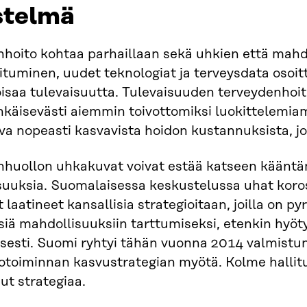
istelmä
nhoito kohtaa parhaillaan sekä uhkien että mah
oituminen, uudet teknologiat ja terveysdata osoi
oisaa tulevaisuutta. Tulevaisuuden terveydenhoit
hkäisevästi aiemmin toivottomiksi luokittelem
uva nopeasti kasvavista hoidon kustannuksista, jo
nhuollon uhkakuvat voivat estää katseen kääntä
uuksia. Suomalaisessa keskustelussa uhat koro
 laatineet kansallisia strategioitaan, joilla on p
siä mahdollisuuksiin tarttumiseksi, etenkin hy
isesti. Suomi ryhtyi tähän vuonna 2014 valmistu
iotoiminnan kasvustrategian myötä. Kolme halli
ut strategiaa.