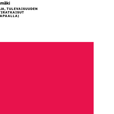
amäki
JA, TULEVAISUUDEN
TIRATKAISUT
VAPAALLA)