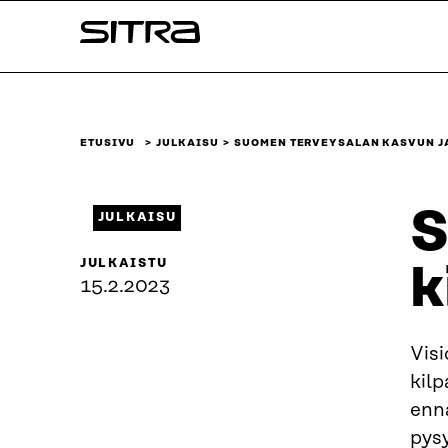
Siirry
Sitra
suoraan
sisältöön
↓
ETUSIVU
JULKAISU
SUOMEN TERVEYSALAN KASVUN J
S
JULKAISU
JULKAISTU
k
15.2.2023
Visi
kil
enna
pys