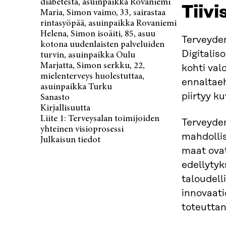
diabetesta, asuinpaikka Rovaniemi
Tiiv
Maria, Simon vaimo, 33, sairastaa
rintasyöpää, asuinpaikka Rovaniemi
Helena, Simon isoäiti, 85, asuu
Terveyde
kotona uudenlaisten palveluiden
Digitalis
turvin, asuinpaikka Oulu
Marjatta, Simon serkku, 22,
kohti val
mielenterveys huolestuttaa,
ennaltae
asuinpaikka Turku
piirtyy k
Sanasto
Kirjallisuutta
Liite 1: Terveysalan toimijoiden
Terveyde
yhteinen visioprosessi
mahdollis
Julkaisun tiedot
maat ovat
edellytyk
taloudell
innovaat
toteuttan