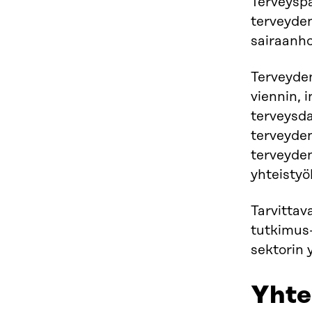
Terveyspa
terveyden
sairaanho
Terveyden
viennin,
terveysda
terveyde
terveyden
yhteisty
Tarvittav
tutkimus-
sektorin 
Yhte