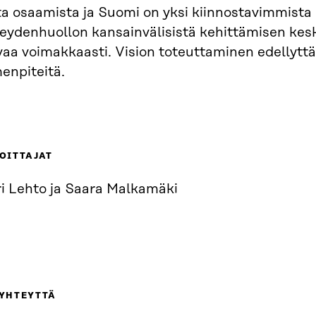
ta osaamista ja Suomi on yksi kiinnostavimmista
veydenhuollon kansainvälisistä kehittämisen kesk
vaa voimakkaasti. Vision toteuttaminen edellytt
enpiteitä.
OITTAJAT
ri Lehto ja Saara Malkamäki
 YHTEYTTÄ