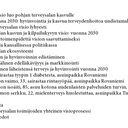
sio luo pohjan terveysalan kasvulle
a 2030: hyvinvointia ja kasvua terveydenhoitoa uudistamal
eysalan visio lyhyesti
lan kasvun ja kilpailukyvyn visio: vuonna 2030
oimenpidettä vision saavuttamiseksi
a kansallisessa politiikassa
lan ekosysteemi
n ja hyvinvoinnin edistäminen
älinen edelläkävijyys ja markkinointi
nen läheistensä terveys ja hyvinvointi vuonna 2030
airastaa tyypin 1 diabetesta, asuinpaikka Rovaniemi
n vaimo, 33, sairastaa rintasyöpää, asuinpaikka Rovaniemi
on isoäiti, 85, asuu kotona uudenlaisten palveluiden turvin
imon serkku, 22, mielenterveys huolestuttaa, asuinpaikka T
ta
rveysalan toimijoiden yhteinen visioprosessi
iedot