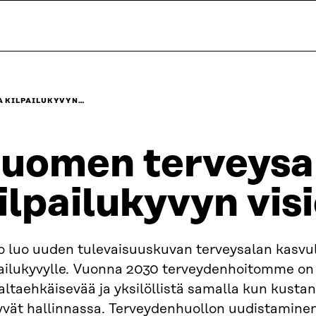
A KILPAILUKYVYN…
uomen terveysal
ilpailukyvyn vis
o luo uuden tulevaisuuskuvan terveysalan kasvul
pailukyvylle. Vuonna 2030 terveydenhoitomme on 
ltaehkäisevää ja yksilöllistä samalla kun kusta
yvät hallinnassa. Terveydenhuollon uudistamine