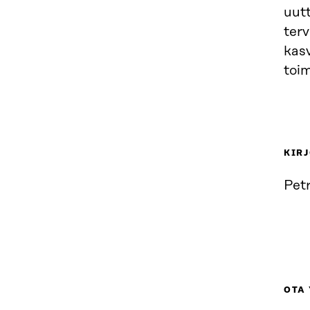
uut
ter
kas
toim
KIRJ
Pet
OTA