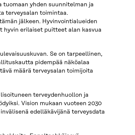
kea tuomaan yhden suunnitelman ja
ta terveysalan toimintaa.
tämän jälkeen. Hyvinvointialueiden
hyvin erilaiset puitteet alan kasvua
tulevaisuuskuvan. Se on tarpeellinen,
allituskautta pidempää näköalaa
tävä määrä terveysalan toimijoita
lisoituneen terveydenhuollon ja
dyiksi. Vision mukaan vuoteen 2030
nvälisenä edelläkävijänä terveysdata