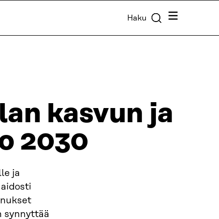
Valikko
Haku
an kasvun ja
io 2030
le ja
aidosti
nnukset
n synnyttää