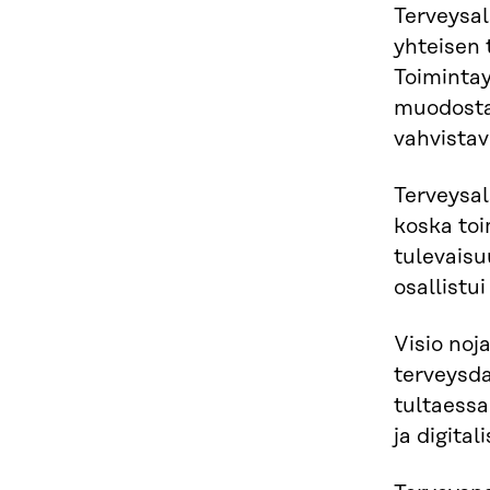
Terveysal
yhteisen 
Toimintay
muodostam
vahvistavi
Terveysal
koska to
tulevaisu
osallistu
Visio noj
terveysd
tultaessa
ja digital