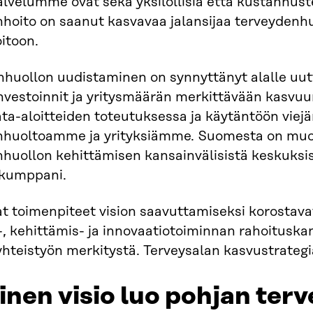
lvelumme ovat sekä yksilöllisiä että kustannus
hoito on saanut kasvavaa jalansijaa terveydenh
itoon.
huollon uudistaminen on synnyttänyt alalle uutta
 investoinnit ja yritysmäärän merkittävään kas
ta-aloitteiden toteutuksessa ja käytäntöön viej
nhuoltoamme ja yrityksiämme. Suomesta on muo
huollon kehittämisen kansainvälisistä keskuksi
ökumppani.
at toimenpiteet vision saavuttamiseksi korostav
, kehittämis- ja innovaatiotoiminnan rahoituskan
yhteistyön merkitystä. Terveysalan kasvustrategi
inen visio luo pohjan terv