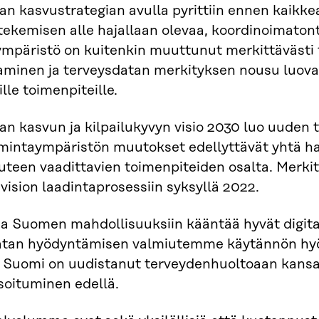
an kasvustrategian avulla pyrittiin ennen kaik
tekemisen alle hajallaan olevaa, koordinoimaton
mpäristö on kuitenkin muuttunut merkittävästi 
inen ja terveysdatan merkityksen nousu luovat 
lle toimenpiteille.
an kasvun ja kilpailukyvyn visio 2030 luo uuden 
imintaympäristön muutokset edellyttävät yhtä h
uteen vaadittavien toimenpiteiden osalta. Merkit
i vision laadintaprosessiin syksyllä 2022.
aa Suomen mahdollisuuksiin kääntää hyvät digita
atan hyödyntämisen valmiutemme käytännön hyö
 Suomi on uudistanut terveydenhuoltoaan kansai
isoituminen edellä.