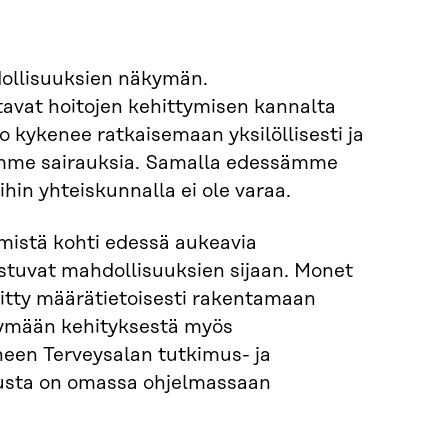
dollisuuksien näkymän.
ttavat hoitojen kehittymisen kannalta
o kykenee ratkaisemaan yksilöllisesti ja
iamme sairauksia. Samalla edessämme
ihin yhteiskunnalla ei ole varaa.
mistä kohti edessä aukeavia
stuvat mahdollisuuksien sijaan. Monet
yritty määrätietoisesti rakentamaan
ötymään kehityksestä myös
neen Terveysalan tutkimus- ja
tusta on omassa ohjelmassaan