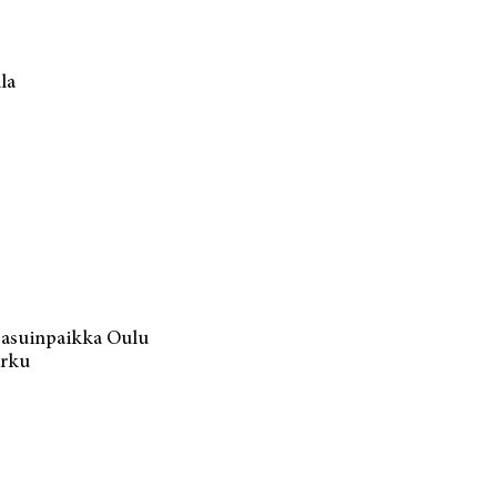
la
, asuinpaikka Oulu
urku