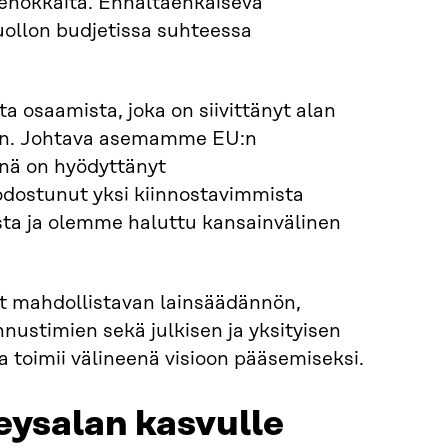
tehokkaita. Ennaltaehkäisevä
uollon budjetissa suhteessa
 osaamista, joka on siivittänyt alan
vuun. Johtava asemamme EU:n
änä on hyödyttänyt
dostunut yksi kiinnostavimmista
sta ja olemme haluttu kansainvälinen
at mahdollistavan lainsäädännön,
nustimien sekä julkisen ja yksityisen
a toimii välineenä visioon pääsemiseksi.
eysalan kasvulle