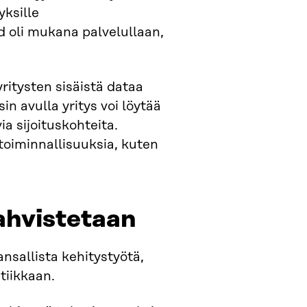
yksille
d oli mukana palvelullaan,
ritysten sisäistä dataa
 avulla yritys voi löytää
ia sijoituskohteita.
toiminnallisuuksia, kuten
vahvistetaan
allista kehitystyötä,
itiikkaan.