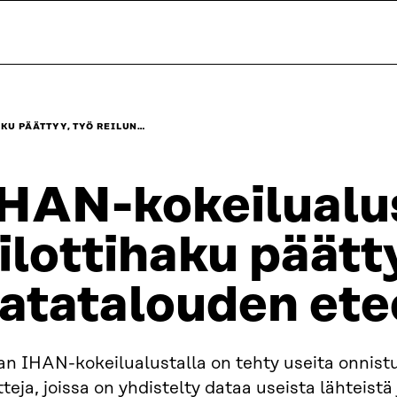
KU PÄÄTTYY, TYÖ REILUN…
HAN-kokeilualu
ilottihaku päätty
atatalouden ete
an IHAN-kokeilualustalla on tehty useita onnist
tteja, joissa on yhdistelty dataa useista lähteistä 