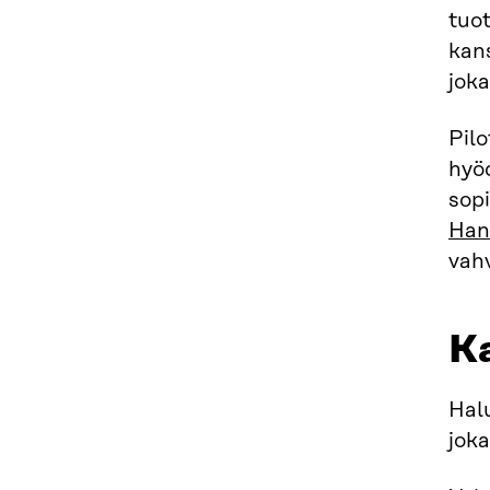
tuot
kans
joka
Pilo
hyöd
sopi
Han
vahv
Ka
Hal
joka