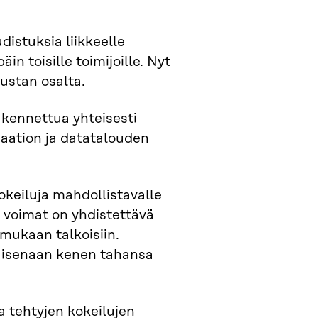
istuksia liikkeelle
in toisille toimijoille. Nyt
ustan osalta.
kennettua yhteisesti
aation ja datatalouden
kokeiluja mahdollistavalle
en voimat on yhdistettävä
mukaan talkoisiin.
laisenaan kenen tahansa
a tehtyjen kokeilujen