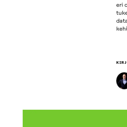
eri 
tuke
data
kehi
KIRJ