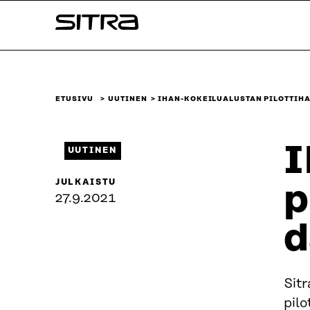
Siirry
Sitra
suoraan
sisältöön
↓
ETUSIVU
UUTINEN
IHAN-KOKEILUALUSTAN PILOTTIHA
I
UUTINEN
JULKAISTU
p
27.9.2021
d
Sitr
pilo