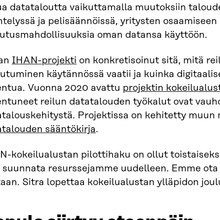
ua datataloutta vaikuttamalla muutoksiin taloud
telyssä ja pelisäännöissä, yritysten osaamiseen 
kutusmahdollisuuksia oman datansa käyttöön.
ran
IHAN-projekti
on konkretisoinut sitä, mitä re
utuminen käytännössä vaatii ja kuinka digitaalis
entua. Vuonna 2020 avattu
projektin kokeilualus
entuneet reilun datatalouden työkalut ovat vauh
atalouskehitystä. Projektissa on kehitetty muu
atalouden sääntökirja
.
-kokeilualustan pilottihaku on ollut toistaiseksi
a suunnata resurssejamme uudelleen. Emme ota
aan. Sitra lopettaa kokeilualustan ylläpidon jou