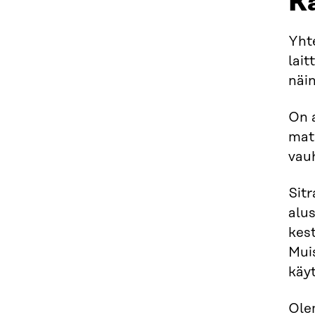
Ka
Yhte
lait
näin
On 
mat
vau
Sitr
alus
kes
Mui
käyt
Olem