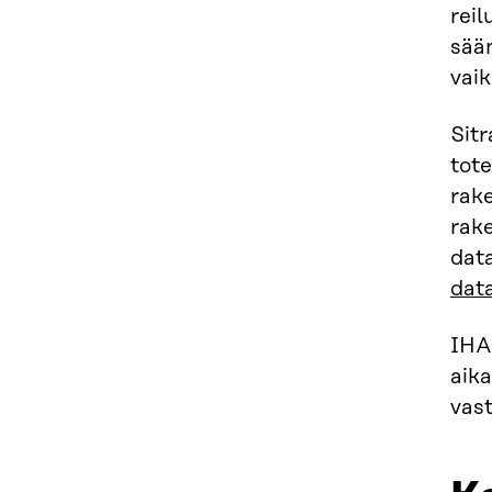
reil
sään
vai
Sit
tote
rak
rak
dat
dat
IHAN
aik
vast