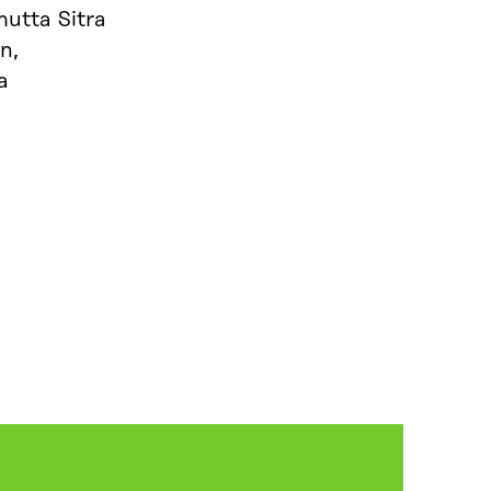
mutta Sitra
n,
a