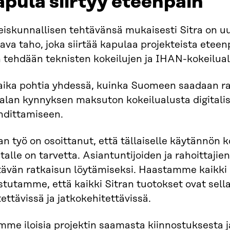
pula siirtyy eteenpäin
iskunnallisen tehtävänsä mukaisesti Sitra on uud
tava taho, joka siirtää kapulaa projekteista eteenpä
 tehdään teknisten kokeilujen ja IHAN-kokeilual
aika pohtia yhdessä, kuinka Suomeen saadaan ra
alan kynnyksen maksuton kokeilualusta digitalis
hdittamiseen.
an työ on osoittanut, että tällaiselle käytännön 
talle on tarvetta. Asiantuntijoiden ja rahoittaji
tävän ratkaisun löytämiseksi. Haastamme kaikki 
stutamme, että kaikki Sitran tuotokset ovat sel
ettävissä ja jatkokehitettävissä.
me iloisia projektin saamasta kiinnostuksesta j