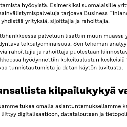
tamista hyödyistä. Esimerkiksi suomalaisille yrit
ainvälistymispalveluja tarjoava Business Finlan
 yhdistää yrityksiä, sijoittajia ja rahoittajia.
ttihankkeessa palveluun lisättiin muun muassa y
yntävä tekoälyominaisuus. Sen tekemän analyysin
via rahoittajia ja rahoittaja puolestaan kiinnostav
kkeessa hyödynnettiin
kokeilualustan keskeisiä 
aa tunnistautumista ja datan käytön luvitusta.
nsallista kilpailukykyä 
uamme tukea omalla asiantuntemuksellamme kans
 liittyy digitalisaatioon, datatalouteen ja tietopol