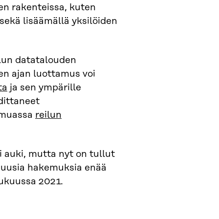
en rakenteissa, kuten
sekä lisäämällä yksilöiden
ilun datatalouden
en ajan luottamus voi
ta
ja sen ympärille
dittaneet
n muassa
reilun
 auki, mutta nyt on tullut
 uusia hakemuksia enää
lukuussa 2021.