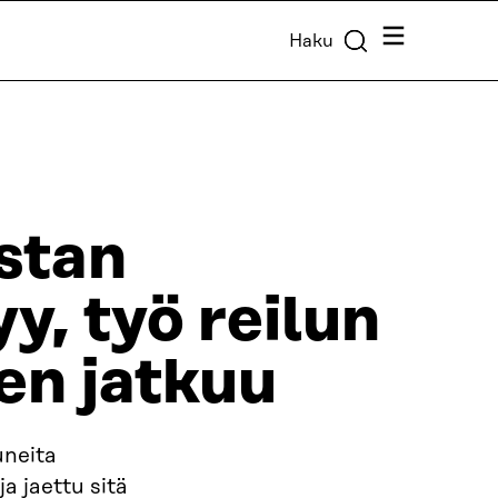
Valikko
Haku
stan
y, työ reilun
en jatkuu
uneita
ja jaettu sitä