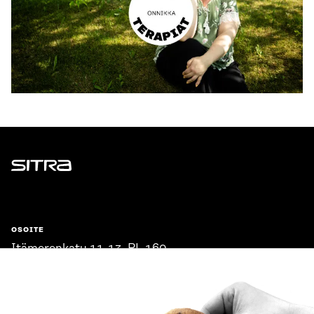
Sitra
OSOITE
Itämerenkatu 11-13, PL 160,
00181 Helsinki
Saapumisohjeet
Y-TUNNUS
0202132-3