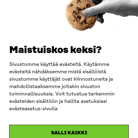
PUHELIN
+358 294 618 991
SÄHKÖPOSTI
etunimi.sukunimi@sitra.fi
sitra@sitra.fi
Maistuiskos keksi?
Sivustomme käyttää evästeitä. Käytämme
SITRA SOSIAALISESSA MEDIASSA
evästeitä nähdäksemme mistä sisällöistä
sivustomme käyttäjät ovat kiinnostuneita ja
LinkedIn
mahdollistaaksemme joitakin sivuston
Instagram
toiminnallisuuksia. Voit tutustua tarkemmin
YouTube
evästeiden sisältöön ja hallita asetuksiasi
evästeasetus-sivulla
Sitra 2025
SALLI KAIKKI