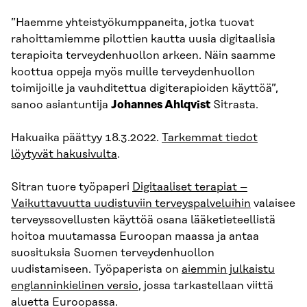
”Haemme yhteistyökumppaneita, jotka tuovat
rahoittamiemme pilottien kautta uusia digitaalisia
terapioita terveydenhuollon arkeen. Näin saamme
koottua oppeja myös muille terveydenhuollon
toimijoille ja vauhditettua digiterapioiden käyttöä”,
sanoo asiantuntija
Johannes Ahlqvist
Sitrasta.
Hakuaika päättyy 18.3.2022.
Tarkemmat tiedot
löytyvät hakusivulta
.
Sitran tuore työpaperi
Digitaaliset terapiat –
Vaikuttavuutta uudistuviin terveyspalveluihin
valaisee
terveyssovellusten käyttöä osana lääketieteellistä
hoitoa muutamassa Euroopan maassa ja antaa
suosituksia Suomen terveydenhuollon
uudistamiseen. Työpaperista on
aiemmin julkaistu
englanninkielinen versio
, jossa tarkastellaan viittä
aluetta Euroopassa.