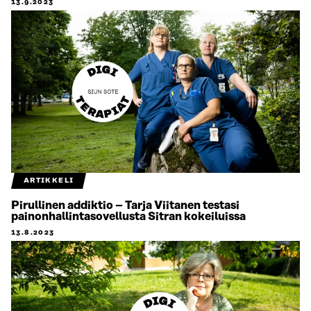
13.9.2023
ARTIKKELI
Pirullinen addiktio – Tarja Viitanen testasi
painonhallintasovellusta Sitran kokeiluissa
13.8.2023