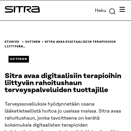
Siirry
Valik
Haku
suoraan
Sitra
sisältöön
↓
ETUSIVU
UUTINEN
SITRA AVAA DIGITAALISIIN TERAPIOIHIN
LIITTYVÄN…
UUTINEN
Sitra avaa digitaalisiin terapioihin
liittyvän rahoitushaun
terveyspalveluiden tuottajille
Terveyssovelluksia hyödynnetään osana
lääketieteellistä hoitoa jo useissa maissa. Sitra avaa
rahoitushaun, jonka tavoitteena on kerätä
kokemuksia digitaalisten terapioiden