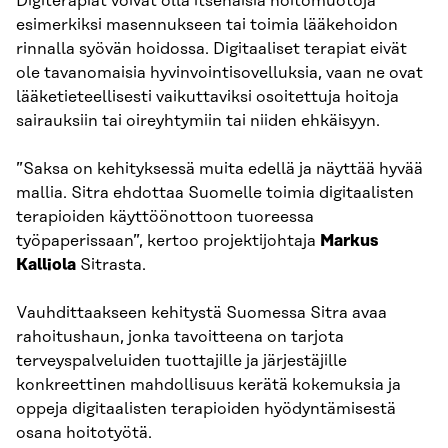
Digiterapiat voivat olla itsenäisiä hoitomuotoja
esimerkiksi masennukseen tai toimia lääkehoidon
rinnalla syövän hoidossa. Digitaaliset terapiat eivät
ole tavanomaisia hyvinvointisovelluksia, vaan ne ovat
lääketieteellisesti vaikuttaviksi osoitettuja hoitoja
sairauksiin tai oireyhtymiin tai niiden ehkäisyyn.
”Saksa on kehityksessä muita edellä ja näyttää hyvää
mallia. Sitra ehdottaa Suomelle toimia digitaalisten
terapioiden käyttöönottoon tuoreessa
työpaperissaan”, kertoo projektijohtaja
Markus
Kalliola
Sitrasta.
Vauhdittaakseen kehitystä Suomessa Sitra avaa
rahoitushaun, jonka tavoitteena on tarjota
terveyspalveluiden tuottajille ja järjestäjille
konkreettinen mahdollisuus kerätä kokemuksia ja
oppeja digitaalisten terapioiden hyödyntämisestä
osana hoitotyötä.