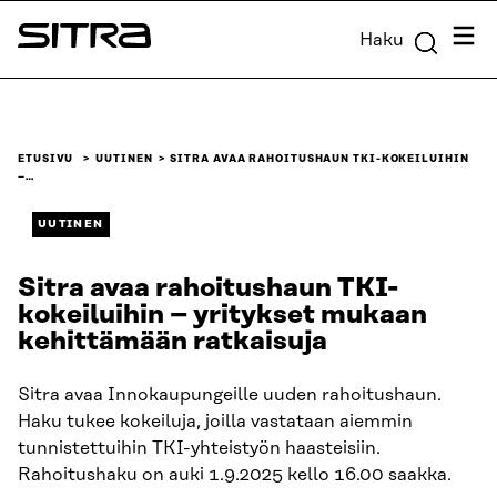
Siirry
Valik
Haku
suoraan
Sitra
sisältöön
↓
ETUSIVU
UUTINEN
SITRA AVAA RAHOITUSHAUN TKI-KOKEILUIHIN
–…
UUTINEN
Sitra avaa rahoitushaun TKI-
kokeiluihin – yritykset mukaan
kehittämään ratkaisuja
Sitra avaa Innokaupungeille uuden rahoitushaun.
Haku tukee kokeiluja, joilla vastataan aiemmin
tunnistettuihin TKI-yhteistyön haasteisiin.
Rahoitushaku on auki 1.9.2025 kello 16.00 saakka.