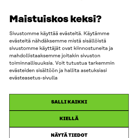
etunimi.sukunimi@sitra.fi
sitra@sitra.fi
Maistuiskos keksi?
Sivustomme käyttää evästeitä. Käytämme
SITRA SOSIAALISESSA MEDIASSA
evästeitä nähdäksemme mistä sisällöistä
sivustomme käyttäjät ovat kiinnostuneita ja
LinkedIn
mahdollistaaksemme joitakin sivuston
Instagram
toiminnallisuuksia. Voit tutustua tarkemmin
YouTube
evästeiden sisältöön ja hallita asetuksiasi
evästeasetus-sivulla
Sitra 2025
SALLI KAIKKI
Tietosuoja
KIELLÄ
Evästeasetukset
Ilmoituskanava
NÄYTÄ TIEDOT
Saavutettavuusseloste