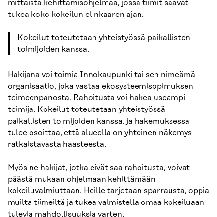
mittaista kehittämisohjelmaa, jossa tiimit saavat
tukea koko kokeilun elinkaaren ajan.
Kokeilut toteutetaan yhteistyössä paikallisten
toimijoiden kanssa.
Hakijana voi toimia Innokaupunki tai sen nimeämä
organisaatio, joka vastaa ekosysteemisopimuksen
toimeenpanosta. Rahoitusta voi hakea useampi
toimija. Kokeilut toteutetaan yhteistyössä
paikallisten toimijoiden kanssa, ja hakemuksessa
tulee osoittaa, että alueella on yhteinen näkemys
ratkaistavasta haasteesta.
Myös ne hakijat, jotka eivät saa rahoitusta, voivat
päästä mukaan ohjelmaan kehittämään
kokeiluvalmiuttaan. Heille tarjotaan sparrausta, oppia
muilta tiimeiltä ja tukea valmistella omaa kokeiluaan
tulevia mahdollisuuksia varten.