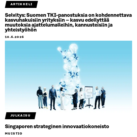
ARTIKKELI
Selvitys: Suomen TKI-panostuksia on kohdennettava
kasvuhakuisiin yrityksiin – kasvu edellyttää
muutoksia ajattelumalleihin, kannusteisiin ja
yhteistyöhön
10.6.2026
JULKAISU
Singaporen strateginen innovaatiokoneisto
MUISTIO