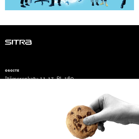
Sitra
OSOITE
Itämerenkatu 11-13, PL 160,
00181 Helsinki
Saapumisohjeet
Y-TUNNUS
0202132-3
PUHELIN
+358 294 618 991
SÄHKÖPOSTI