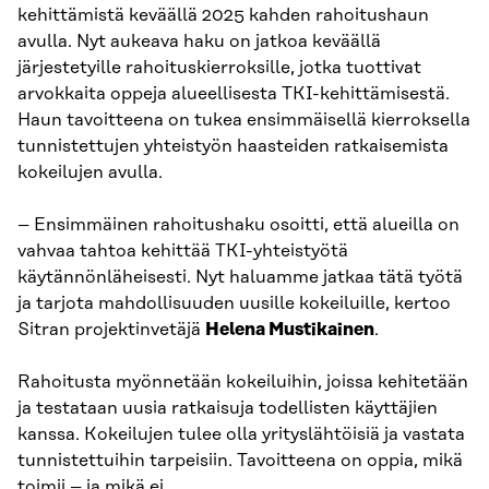
kehittämistä keväällä 2025 kahden rahoitushaun
avulla. Nyt aukeava haku on jatkoa keväällä
järjestetyille rahoituskierroksille, jotka tuottivat
arvokkaita oppeja alueellisesta TKI-kehittämisestä.
Haun tavoitteena on tukea ensimmäisellä kierroksella
tunnistettujen yhteistyön haasteiden ratkaisemista
kokeilujen avulla.
– Ensimmäinen rahoitushaku osoitti, että alueilla on
vahvaa tahtoa kehittää TKI-yhteistyötä
käytännönläheisesti. Nyt haluamme jatkaa tätä työtä
ja tarjota mahdollisuuden uusille kokeiluille, kertoo
Sitran projektinvetäjä
Helena Mustikainen
.
Rahoitusta myönnetään kokeiluihin, joissa kehitetään
ja testataan uusia ratkaisuja todellisten käyttäjien
kanssa. Kokeilujen tulee olla yrityslähtöisiä ja vastata
tunnistettuihin tarpeisiin. Tavoitteena on oppia, mikä
toimii – ja mikä ei.