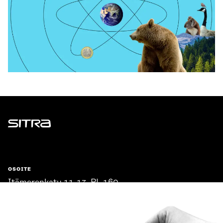
Sitra
OSOITE
Itämerenkatu 11-13, PL 160,
00181 Helsinki
Saapumisohjeet
Y-TUNNUS