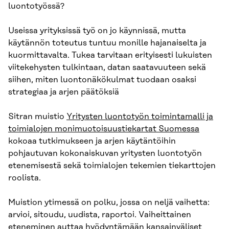
luontotyössä?
Useissa yrityksissä työ on jo käynnissä, mutta
käytännön toteutus tuntuu monille hajanaiselta ja
kuormittavalta. Tukea tarvitaan erityisesti lukuisten
viitekehysten tulkintaan, datan saatavuuteen sekä
siihen, miten luontonäkökulmat tuodaan osaksi
strategiaa ja arjen päätöksiä
Sitran muistio
Yritysten luontotyön toimintamalli ja
toimialojen monimuotoisuustiekartat Suomessa
kokoaa tutkimukseen ja arjen käytäntöihin
pohjautuvan kokonaiskuvan yritysten luontotyön
etenemisestä sekä toimialojen tekemien tiekarttojen
roolista.
Muistion ytimessä on polku, jossa on neljä vaihetta:
arvioi, sitoudu, uudista, raportoi. Vaiheittainen
eteneminen auttaa hyödyntämään kansainväliset