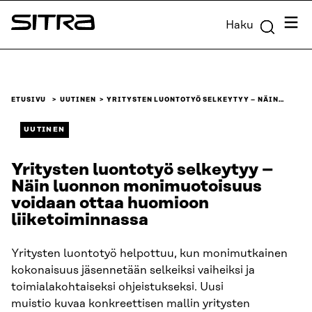
Siirry
Valik
Haku
suoraan
Sitra
sisältöön
↓
ETUSIVU
UUTINEN
YRITYSTEN LUONTOTYÖ SELKEYTYY – NÄIN…
UUTINEN
Yritysten luontotyö selkeytyy –
Näin luonnon monimuotoisuus
voidaan ottaa huomioon
liiketoiminnassa
Yritysten luontotyö helpottuu, kun monimutkainen
kokonaisuus jäsennetään selkeiksi vaiheiksi ja
toimialakohtaiseksi ohjeistukseksi. Uusi
muistio kuvaa konkreettisen mallin yritysten