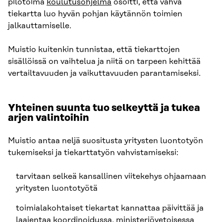
pilotoima
koulutusohjelma
osoitti, että vahva
tiekartta luo hyvän pohjan käytännön toimien
jalkauttamiselle.
Muistio kuitenkin tunnistaa, että tiekarttojen
sisällöissä on vaihtelua ja niitä on tarpeen kehittää
vertailtavuuden ja vaikuttavuuden parantamiseksi.
Yhteinen suunta tuo selkeyttä ja tukea
arjen valintoihin
Muistio antaa neljä suositusta yritysten luontotyön
tukemiseksi ja tiekarttatyön vahvistamiseksi:
tarvitaan selkeä kansallinen viitekehys ohjaamaan
yritysten luontotyötä
toimialakohtaiset tiekartat kannattaa päivittää ja
laajentaa koordinoidussa, ministeriövetoisessa