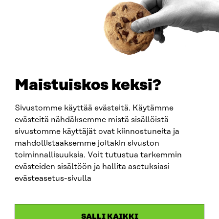
0202132-3
PUHELIN
+358 294 618 991
SÄHKÖPOSTI
etunimi.sukunimi@sitra.fi
sitra@sitra.fi
Maistuiskos keksi?
Sivustomme käyttää evästeitä. Käytämme
SITRA SOSIAALISESSA MEDIASSA
evästeitä nähdäksemme mistä sisällöistä
sivustomme käyttäjät ovat kiinnostuneita ja
LinkedIn
mahdollistaaksemme joitakin sivuston
Instagram
toiminnallisuuksia. Voit tutustua tarkemmin
YouTube
evästeiden sisältöön ja hallita asetuksiasi
evästeasetus-sivulla
Sitra 2025
SALLI KAIKKI