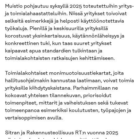
Muistio pohjautuu syksyllä 2025 toteutettuihin yritys-
ja toimialahaastatteluihin. Niissä yritykset toivoivat
selkeitä esimerkkejä ja helposti käyttöönotettavia
työkaluja. Pienillä ja keskisuurilla yrityksillä
korostuvat yksinkertaisuus, käytännönläheisyys ja
konkreettinen tuki, kun taas suuret yritykset
kaipaavat apua standardien tulkintaan ja
toimialakohtaisten ratkaisujen kehittämiseen.
Toimialakohtaiset monimuotoisuustiekartat, joita
hallitusohjelmakin kannustaa laatimaan, voivat toimia
yrityksille kiihdytyskaistana. Parhaimmillaan ne
kokoavat yhteisen tilannekuvan, priorisoidut
toimenpiteet, mittarit ja vaiheistuksen sekä tukevat
toimeenpanoa esimerkiksi koulutusten, työpajojen ja
vertaisoppimisen avulla.
Sitran ja Rakennusteollisuus RT:n vuonna 2025