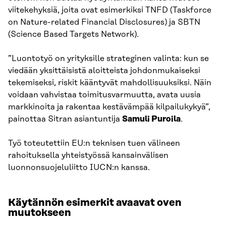
viitekehyksiä, joita ovat esimerkiksi TNFD (Taskforce
on Nature-related Financial Disclosures) ja SBTN
(Science Based Targets Network).
”Luontotyö on yrityksille strateginen valinta: kun se
viedään yksittäisistä aloitteista johdonmukaiseksi
tekemiseksi, riskit kääntyvät mahdollisuuksiksi. Näin
voidaan vahvistaa toimitusvarmuutta, avata uusia
markkinoita ja rakentaa kestävämpää kilpailukykyä”,
painottaa Sitran asiantuntija
Samuli Puroila
.
Työ toteutettiin EU:n teknisen tuen välineen
rahoituksella yhteistyössä kansainvälisen
luonnonsuojeluliitto IUCN:n kanssa.
Käytännön esimerkit avaavat oven
muutokseen