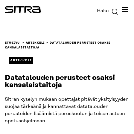
Siirry
Valik
Haku
suoraan
Sitra
sisältöön
↓
ETUSIVU
ARTIKKELI
DATATALOUDEN PERUSTEET OSAKSI
KANSALAISTAITOJA
ARTIKKELI
Datatalouden perusteet osaksi
kansalaistaitoja
Sitran kyselyn mukaan opettajat pitävät yksityisyyden
suojaa tärkeänä ja kannattavat datatalouden
perusteiden lisäämistä peruskoulun ja toisen asteen
opetusohjelmaan.