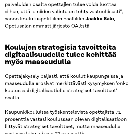
palveluiden osalta opettajien tulee voida luottaa
siihen, että jo niiden valinta on tehty vastuullisesti”,
sanoo koulutuspolitiikan päällikkö
Jaakko Salo
,
Opetusalan ammattijärjestö OAJ:stä.
Koulujen strategisia tavoitteita
digitaalisuudelle tulee kehittää
myös maaseudulla
Opettajakysely paljasti, että koulut kaupungeissa ja
maaseudulla erosivat merkittävästi kysymyksen ’onko
koulussasi digitalisaatiolle strategiset tavoitteet’
osalta.
Kaupunkikouluissa työskentelevistä opettajista 71
prosenttia vastasi koulussaan olevan digitalisaatioon
liittyvät strategiset tavoitteet, mutta maaseudulla
vastaava luku oli vain 37 prosenttia.