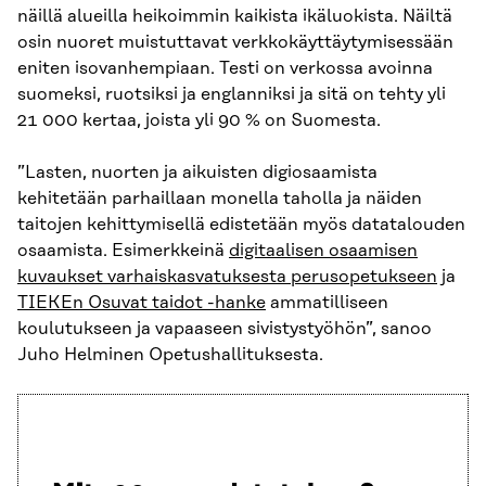
näillä alueilla heikoimmin kaikista ikäluokista. Näiltä
osin nuoret muistuttavat verkkokäyttäytymisessään
eniten isovanhempiaan. Testi on verkossa avoinna
suomeksi, ruotsiksi ja englanniksi ja sitä on tehty yli
21 000 kertaa, joista yli 90 % on Suomesta.
”Lasten, nuorten ja aikuisten digiosaamista
kehitetään parhaillaan monella taholla ja näiden
taitojen kehittymisellä edistetään myös datatalouden
osaamista. Esimerkkeinä
digitaalisen osaamisen
kuvaukset varhaiskasvatuksesta perusopetukseen
ja
TIEKEn Osuvat taidot -hanke
ammatilliseen
koulutukseen ja vapaaseen sivistystyöhön”, sanoo
Juho Helminen Opetushallituksesta.