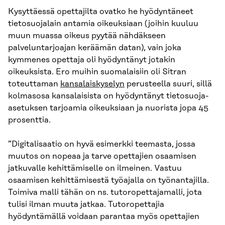
Kysyttäessä opettajilta ovatko he hyödyntäneet
tietosuojalain antamia oikeuksiaan (joihin kuuluu
muun muassa oikeus pyytää nähdäkseen
palveluntarjoajan keräämän datan), vain joka
kymmenes opettaja oli hyödyntänyt jotakin
oikeuksista. Ero muihin suomalaisiin oli Sitran
toteuttaman
kansalaiskyselyn
perusteella suuri, sillä
kolmasosa kansalaisista on hyödyntänyt tietosuoja-
asetuksen tarjoamia oikeuksiaan ja nuorista jopa 45
prosenttia.
”Digitalisaatio on hyvä esimerkki teemasta, jossa
muutos on nopeaa ja tarve opettajien osaamisen
jatkuvalle kehittämiselle on ilmeinen. Vastuu
osaamisen kehittämisestä työajalla on työnantajilla.
Toimiva malli tähän on ns. tutoropettajamalli, jota
tulisi ilman muuta jatkaa. Tutoropettajia
hyödyntämällä voidaan parantaa myös opettajien