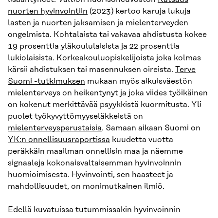
nuorten hyvinvointiin
(2023) kertoo karuja lukuja
lasten ja nuorten jaksamisen ja mielenterveyden
ongelmista. Kohtalaista tai vakavaa ahdistusta kokee
19 prosenttia yläkoululaisista ja 22 prosenttia
lukiolaisista. Korkeakouluopiskelijoista joka kolmas
kärsii ahdistuksen tai masennuksen oireista.
Terve
Suomi -tutkimuksen
mukaan myös aikuisväestön
mielenterveys on heikentynyt ja joka viides työikäinen
on kokenut merkittävää psyykkistä kuormitusta. Yli
puolet työkyvyttömyyseläkkeistä on
mielenterveysperustaisia
. Samaan aikaan Suomi on
YK:n onnellisuusraportissa
kuudetta vuotta
peräkkäin maailman onnellisin maa ja näemme
signaaleja kokonaisvaltaisemman hyvinvoinnin
huomioimisesta. Hyvinvointi, sen haasteet ja
mahdollisuudet, on monimutkainen ilmiö.
Edellä kuvatuissa tutummissakin hyvinvoinnin