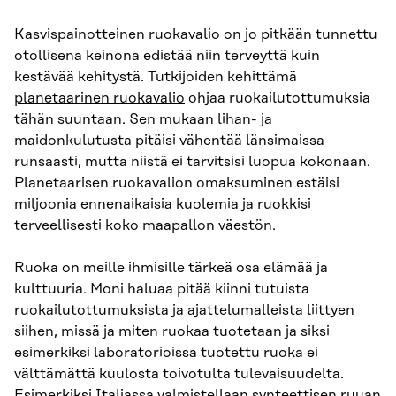
Kasvispainotteinen ruokavalio on jo pitkään tunnettu
otollisena keinona edistää niin terveyttä kuin
kestävää kehitystä. Tutkijoiden kehittämä
planetaarinen ruokavalio
ohjaa ruokailutottumuksia
tähän suuntaan. Sen mukaan lihan- ja
maidonkulutusta pitäisi vähentää länsimaissa
runsaasti, mutta niistä ei tarvitsisi luopua kokonaan.
Planetaarisen ruokavalion omaksuminen estäisi
miljoonia ennenaikaisia kuolemia ja ruokkisi
terveellisesti koko maapallon väestön.
Ruoka on meille ihmisille tärkeä osa elämää ja
kulttuuria. Moni haluaa pitää kiinni tutuista
ruokailutottumuksista ja ajattelumalleista liittyen
siihen, missä ja miten ruokaa tuotetaan ja siksi
esimerkiksi laboratorioissa tuotettu ruoka ei
välttämättä kuulosta toivotulta tulevaisuudelta.
Esimerkiksi Italiassa valmistellaan
synteettisen ruuan