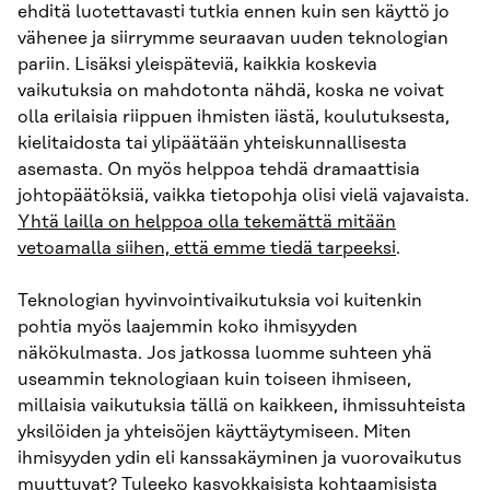
ehditä luotettavasti tutkia ennen kuin sen käyttö jo
vähenee ja siirrymme seuraavan uuden teknologian
pariin. Lisäksi yleispäteviä, kaikkia koskevia
vaikutuksia on mahdotonta nähdä, koska ne voivat
olla erilaisia riippuen ihmisten iästä, koulutuksesta,
kielitaidosta tai ylipäätään yhteiskunnallisesta
asemasta. On myös helppoa tehdä dramaattisia
johtopäätöksiä, vaikka tietopohja olisi vielä vajavaista.
Yhtä lailla on helppoa olla tekemättä mitään
vetoamalla siihen, että emme tiedä tarpeeksi
.
Teknologian hyvinvointivaikutuksia voi kuitenkin
pohtia myös laajemmin koko ihmisyyden
näkökulmasta. Jos jatkossa luomme suhteen yhä
useammin teknologiaan kuin toiseen ihmiseen,
millaisia vaikutuksia tällä on kaikkeen, ihmissuhteista
yksilöiden ja yhteisöjen käyttäytymiseen. Miten
ihmisyyden ydin eli kanssakäyminen ja vuorovaikutus
muuttuvat? Tuleeko kasvokkaisista kohtaamisista