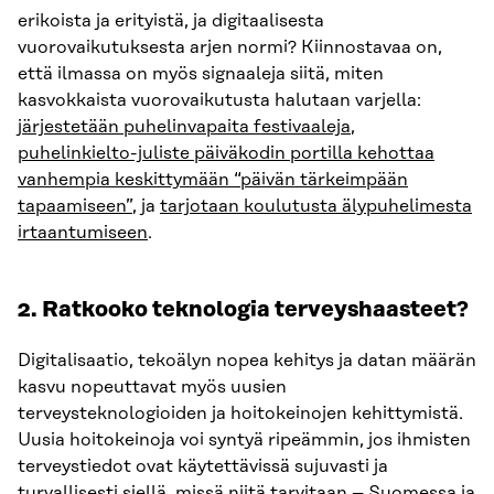
erikoista ja erityistä, ja digitaalisesta
vuorovaikutuksesta arjen normi? Kiinnostavaa on,
että ilmassa on myös signaaleja siitä, miten
kasvokkaista vuorovaikutusta halutaan varjella:
järjestetään puhelinvapaita festivaaleja
,
puhelinkielto-juliste päiväkodin portilla kehottaa
vanhempia keskittymään “päivän tärkeimpään
tapaamiseen”
, ja
tarjotaan koulutusta älypuhelimesta
irtaantumiseen
.
2. Ratkooko teknologia terveyshaasteet?
Digitalisaatio, tekoälyn nopea kehitys ja datan määrän
kasvu nopeuttavat myös uusien
terveysteknologioiden ja hoitokeinojen kehittymistä.
Uusia hoitokeinoja voi syntyä ripeämmin, jos ihmisten
terveystiedot ovat käytettävissä sujuvasti ja
turvallisesti siellä, missä niitä tarvitaan – Suomessa ja