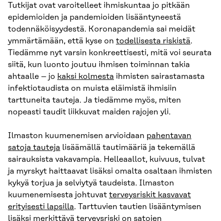
Tutkijat ovat varoitelleet ihmiskuntaa jo pitkään
epidemioiden ja pandemioiden lisääntyneestä
todennäköisyydestä. Koronapandemia sai meidät
ymmärtämään, että kyse on
todellisesta riskistä
.
Tiedämme nyt varsin konkreettisesti, mitä voi seurata
siitä, kun luonto joutuu ihmisen toiminnan takia
ahtaalle – jo
kaksi kolmesta
ihmisten sairastamasta
infektiotaudista on muista eläimistä ihmisiin
tarttuneita tauteja. Ja tiedämme myös, miten
nopeasti taudit liikkuvat maiden rajojen yli.
Ilmaston kuumenemisen arvioidaan
pahentavan
satoja tauteja
lisäämällä tautimääriä ja tekemällä
sairauksista vakavampia. Helleaallot, kuivuus, tulvat
ja myrskyt haittaavat lisäksi omalta osaltaan ihmisten
kykyä torjua ja selviytyä taudeista. Ilmaston
kuumenemisesta johtuvat
terveysriskit kasvavat
erityisesti lapsilla
. Tarttuvien tautien lisääntymisen
lisäksi merkittävä terveysriski on satojen