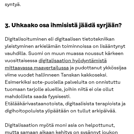
syntyä.
3. Uhkaako osa ihmisistä jäädä syrjään?
Digitalisoituminen eli digitaalisen tietotekniikan
yleistyminen arkielämän toiminnoissa on lisääntynyt
vauhdilla. Suomi on muun muassa noussut kärkeen
vuosittaisessa
digitalisaation hyödyntämistä
mittaavassa maavertailussa
ja pudottanut ykkössijaa
viime vuodet hallinneen Tanskan kakkoseksi.
Esimerkiksi sote-puolella palveluita on onnistuttu
tuomaan tarjolle alueille, joihin niitä ei ole ollut
mahdollista saada fyysisesti.
Etälääkärivastaanotoista, digitaalisista terapioista ja
digihoitopoluista ylipäätään on tullut arkipäivää.
Digitalisaation myötä moni asia on helpottunut,
mutta samaan aikaan kehitys on sysännyt joukon