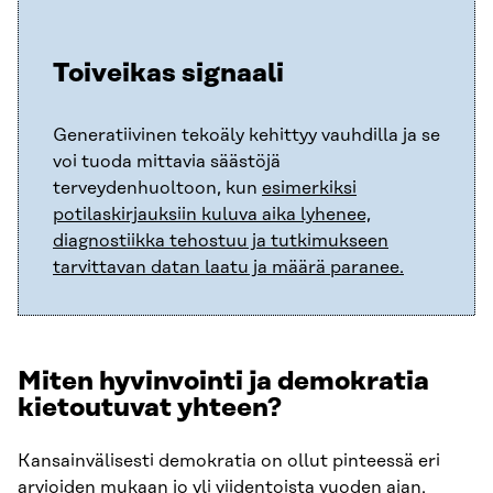
Toiveikas signaali
Generatiivinen tekoäly kehittyy vauhdilla ja se
voi tuoda mittavia säästöjä
terveydenhuoltoon, kun
esimerkiksi
potilaskirjauksiin kuluva aika lyhenee,
diagnostiikka tehostuu ja tutkimukseen
tarvittavan datan laatu ja määrä paranee.
Miten hyvinvointi ja demokratia
kietoutuvat yhteen?
Kansainvälisesti demokratia on ollut pinteessä eri
arvioiden mukaan jo
yli viidentoista vuoden ajan
.