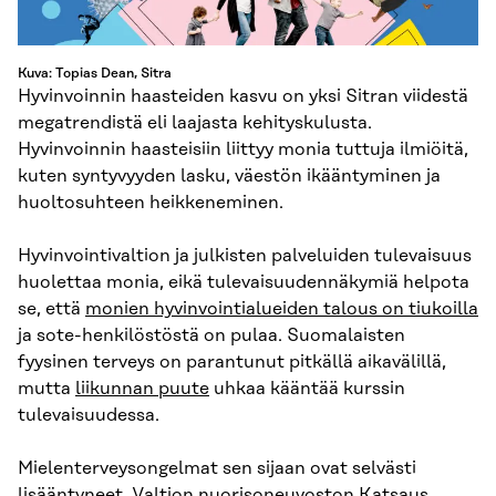
Kuva: Topias Dean, Sitra
Hyvinvoinnin haasteiden kasvu on yksi Sitran viidestä
megatrendistä eli laajasta kehityskulusta.
Hyvinvoinnin haasteisiin liittyy monia tuttuja ilmiöitä,
kuten syntyvyyden lasku, väestön ikääntyminen ja
huoltosuhteen heikkeneminen.
Hyvinvointivaltion ja julkisten palveluiden tulevaisuus
huolettaa monia, eikä tulevaisuudennäkymiä helpota
se, että
monien
hyvinvointialueiden
talous on tiukoilla
ja sote-henkilöstöstä on pulaa. Suomalaisten
fyysinen terveys on parantunut pitkällä aikavälillä,
mutta
liikunnan puute
uhkaa kääntää kurssin
tulevaisuudessa.
Mielenterveysongelmat sen sijaan ovat selvästi
lisääntyneet. Valtion nuorisoneuvoston
Katsaus