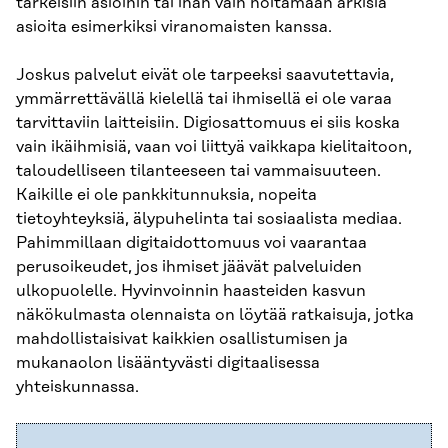
tärkeisiin asioihin tai ihan vain hoitamaan arkisia
asioita esimerkiksi viranomaisten kanssa.
Joskus palvelut eivät ole tarpeeksi saavutettavia,
ymmärrettävällä kielellä tai ihmisellä ei ole varaa
tarvittaviin laitteisiin. Digiosattomuus ei siis koska
vain ikäihmisiä, vaan voi liittyä vaikkapa kielitaitoon,
taloudelliseen tilanteeseen tai vammaisuuteen.
Kaikille ei ole pankkitunnuksia, nopeita
tietoyhteyksiä, älypuhelinta tai sosiaalista mediaa.
Pahimmillaan digitaidottomuus voi vaarantaa
perusoikeudet, jos ihmiset jäävät palveluiden
ulkopuolelle. Hyvinvoinnin haasteiden kasvun
näkökulmasta olennaista on löytää ratkaisuja, jotka
mahdollistaisivat kaikkien osallistumisen ja
mukanaolon lisääntyvästi digitaalisessa
yhteiskunnassa.