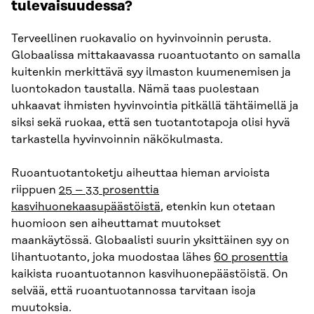
tulevaisuudessa?
Terveellinen ruokavalio on hyvinvoinnin perusta.
Globaalissa mittakaavassa ruoantuotanto on samalla
kuitenkin merkittävä syy ilmaston kuumenemisen ja
luontokadon taustalla. Nämä taas puolestaan
uhkaavat ihmisten hyvinvointia pitkällä tähtäimellä ja
siksi sekä ruokaa, että sen tuotantotapoja olisi hyvä
tarkastella hyvinvoinnin näkökulmasta.
Ruoantuotantoketju aiheuttaa hieman arvioista
riippuen
25 – 33 prosenttia
kasvihuonekaasupäästöistä
, etenkin kun otetaan
huomioon sen aiheuttamat muutokset
maankäytössä. Globaalisti suurin yksittäinen syy on
lihantuotanto, joka muodostaa lähes
60 prosenttia
kaikista ruoantuotannon kasvihuonepäästöistä. On
selvää, että ruoantuotannossa tarvitaan isoja
muutoksia.