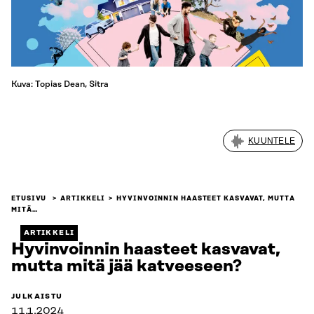
Kuva: Topias Dean, Sitra
KUUNTELE
ETUSIVU
ARTIKKELI
HYVINVOINNIN HAASTEET KASVAVAT, MUTTA
MITÄ…
ARTIKKELI
Hyvinvoinnin haasteet kasvavat,
mutta mitä jää katveeseen?
JULKAISTU
11.1.2024