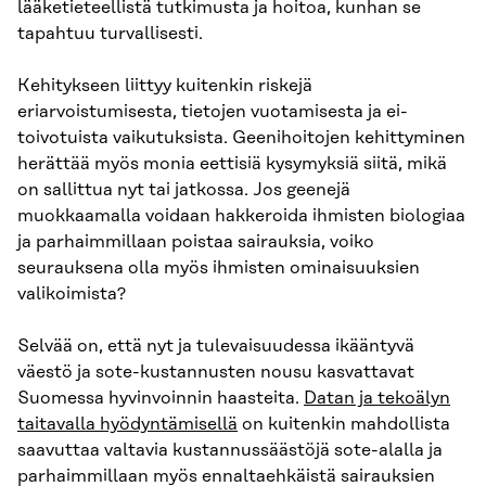
lääketieteellistä tutkimusta ja hoitoa, kunhan se
tapahtuu turvallisesti.
Kehitykseen liittyy kuitenkin riskejä
eriarvoistumisesta, tietojen vuotamisesta ja ei-
toivotuista vaikutuksista. Geenihoitojen kehittyminen
herättää myös monia eettisiä kysymyksiä siitä, mikä
on sallittua nyt tai jatkossa. Jos geenejä
muokkaamalla voidaan hakkeroida ihmisten biologiaa
ja parhaimmillaan poistaa sairauksia, voiko
seurauksena olla myös ihmisten ominaisuuksien
valikoimista?
Selvää on, että nyt ja tulevaisuudessa ikääntyvä
väestö ja sote-kustannusten nousu kasvattavat
Suomessa hyvinvoinnin haasteita.
Datan ja tekoälyn
taitavalla hyödyntämisellä
on kuitenkin mahdollista
saavuttaa valtavia kustannussäästöjä sote-alalla ja
parhaimmillaan myös ennaltaehkäistä sairauksien