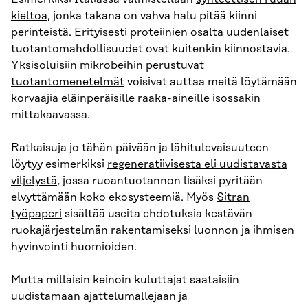
kieltoa
, jonka takana on vahva halu pitää kiinni
perinteistä. Erityisesti proteiinien osalta uudenlaiset
tuotantomahdollisuudet ovat kuitenkin kiinnostavia.
Yksisoluisiin mikrobeihin perustuvat
tuotantomenetelmät
voisivat auttaa meitä löytämään
korvaajia eläinperäisille raaka-aineille isossakin
mittakaavassa.
Ratkaisuja jo tähän päivään ja lähitulevaisuuteen
löytyy esimerkiksi
regeneratiivisesta eli uudistavasta
viljelystä
, jossa ruoantuotannon lisäksi pyritään
elvyttämään koko ekosysteemiä. Myös
Sitran
työpaperi
sisältää useita ehdotuksia kestävän
ruokajärjestelmän rakentamiseksi luonnon ja ihmisen
hyvinvointi huomioiden.
Mutta millaisin keinoin kuluttajat saataisiin
uudistamaan ajattelumallejaan ja