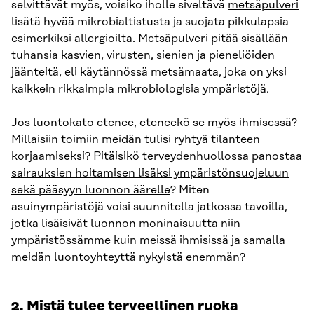
selvittävät myös, voisiko iholle siveltävä
metsäpulveri
lisätä hyvää mikrobialtistusta ja suojata pikkulapsia
esimerkiksi allergioilta. Metsäpulveri pitää sisällään
tuhansia kasvien, virusten, sienien ja pieneliöiden
jäänteitä, eli käytännössä metsämaata, joka on yksi
kaikkein rikkaimpia mikrobiologisia ympäristöjä.
Jos luontokato etenee, eteneekö se myös ihmisessä?
Millaisiin toimiin meidän tulisi ryhtyä tilanteen
korjaamiseksi? Pitäisikö
terveydenhuollossa panostaa
sairauksien hoitamisen lisäksi ympäristönsuojeluun
sekä pääsyyn luonnon äärelle
? Miten
asuinympäristöjä voisi suunnitella jatkossa tavoilla,
jotka lisäisivät luonnon moninaisuutta niin
ympäristössämme kuin meissä ihmisissä ja samalla
meidän luontoyhteyttä nykyistä enemmän?
2. Mistä tulee terveellinen ruoka