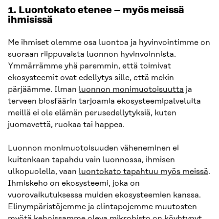
1. Luontokato etenee
– myös meissä
ihmisissä
Me ihmiset olemme osa luontoa ja hyvinvointimme on
suoraan riippuvaista luonnon hyvinvoinnista.
Ymmärrämme yhä paremmin, että toimivat
ekosysteemit ovat edellytys sille, että mekin
pärjäämme. Ilman
luonnon monimuotoisuutta
ja
terveen biosfäärin tarjoamia ekosysteemipalveluita
meillä ei ole elämän perusedellytyksiä, kuten
juomavettä, ruokaa tai happea.
Luonnon monimuotoisuuden väheneminen ei
kuitenkaan tapahdu vain luonnossa, ihmisen
ulkopuolella, vaan
luontokato tapahtuu myös meissä
.
Ihmiskeho on ekosysteemi, joka on
vuorovaikutuksessa muiden ekosysteemien kanssa.
Elinympäristöjemme ja elintapojemme muutosten
myötä kehoissamme oleva mikrobisto on köyhtynyt.