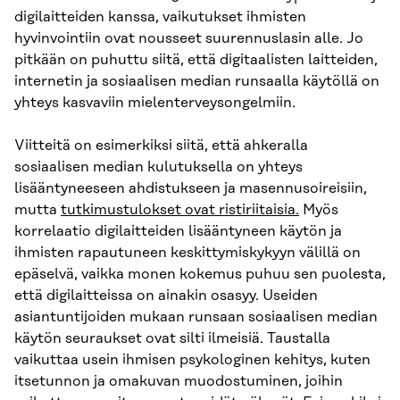
digilaitteiden kanssa, vaikutukset ihmisten
hyvinvointiin ovat nousseet suurennuslasin alle. Jo
pitkään on puhuttu siitä, että digitaalisten laitteiden,
internetin ja sosiaalisen median runsaalla käytöllä on
yhteys kasvaviin mielenterveysongelmiin.
Viitteitä on esimerkiksi siitä, että ahkeralla
sosiaalisen median kulutuksella on yhteys
lisääntyneeseen ahdistukseen ja masennusoireisiin,
mutta
tutkimustulokset ovat ristiriitaisia.
Myös
korrelaatio digilaitteiden lisääntyneen käytön ja
ihmisten rapautuneen keskittymiskykyyn välillä on
epäselvä, vaikka monen kokemus puhuu sen puolesta,
että digilaitteissa on ainakin osasyy. Useiden
asiantuntijoiden mukaan runsaan sosiaalisen median
käytön seuraukset ovat silti ilmeisiä. Taustalla
vaikuttaa usein ihmisen psykologinen kehitys, kuten
itsetunnon ja omakuvan muodostuminen, joihin