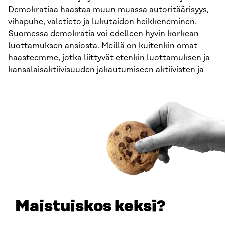
Demokratiaa haastaa muun muassa autoritäärisyys,
vihapuhe, valetieto ja lukutaidon heikkeneminen.
Suomessa demokratia voi edelleen hyvin korkean
luottamuksen ansiosta. Meillä on kuitenkin omat
haasteemme
, jotka liittyvät etenkin luottamuksen ja
kansalaisaktiivisuuden jakautumiseen aktiivisten ja
passiivisempien kansalaisten välillä. Elämme aikaa,
jolloin samanaikaisesti hyvinvoinnin ja demokratian
haasteet kasvavat.
Mitkä ovat teemaan liittyen kolme kiinnostavaa
muutosta, joista pitäisi keskustella enemmän?
1. Lukutaito on demokratian
perusedellytys
Maistuiskos keksi?
Nuorten lukutaidon heikkenemisestä on oltu laajasti
huolissaan viime aikoina. Vuoden 2018
PISA-