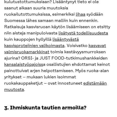
kulutustottumuksiaan? Lisääntynyt tieto ei ole
saanut aikaan suuria muutoksia
ruokailutottumuksissa, esimerkiksi
lihaa
syödään
Suomessa lähes samaan malliin kuin ennenkin.
Ratkaisuja kasvisruoan käytön lisäämiseen on etsitty
niin aisteja manipuloivasta
lisätystä todellisuudesta
kuin kauppojen hyllyillä
lisääntyvästä
kasvisproteiinien valikoimasta
. Voisivatko
kasvavat
valmisruokamarkkinat
toimia kestävyysmurroksen
ajurina? ORSI- ja JUST FOOD-tutkimushankkeiden
kansalaistyöpajois
s
a osallistujien ehdottamat keinot
painottuivat arjen helpottamiseen. Myös ruoka-alan
yritykset – mukaan lukien isoimmat
ruokakauppaketjut – ovat innostuneet
edistämään
muutosta
.
3. Ihmiskunta tautien armoilla?