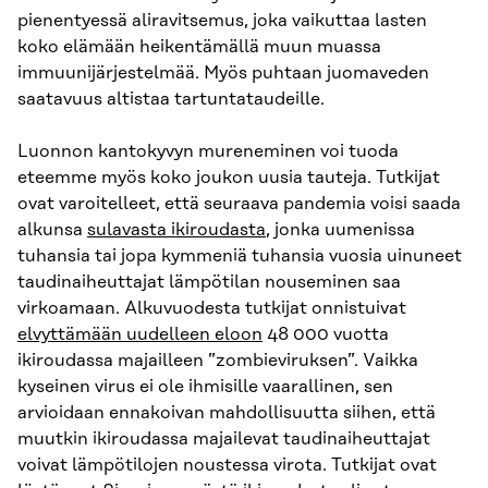
pienentyessä aliravitsemus, joka vaikuttaa lasten
koko elämään heikentämällä muun muassa
immuunijärjestelmää. Myös puhtaan juomaveden
saatavuus altistaa tartuntataudeille.
Luonnon kantokyvyn mureneminen voi tuoda
eteemme myös koko joukon uusia tauteja. Tutkijat
ovat varoitelleet, että seuraava pandemia voisi saada
alkunsa
sulavasta ikiroudasta
, jonka uumenissa
tuhansia tai jopa kymmeniä tuhansia vuosia uinuneet
taudinaiheuttajat lämpötilan nouseminen saa
virkoamaan. Alkuvuodesta tutkijat onnistuivat
elvyttämään uudelleen eloon
48 000 vuotta
ikiroudassa majailleen ”zombieviruksen”. Vaikka
kyseinen virus ei ole ihmisille vaarallinen, sen
arvioidaan ennakoivan mahdollisuutta siihen, että
muutkin ikiroudassa majailevat taudinaiheuttajat
voivat lämpötilojen noustessa virota. Tutkijat ovat