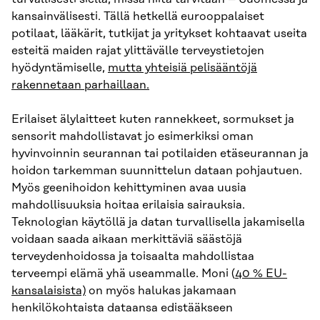
kansainvälisesti. Tällä hetkellä eurooppalaiset
potilaat, lääkärit, tutkijat ja yritykset kohtaavat useita
esteitä maiden rajat ylittävälle terveystietojen
hyödyntämiselle,
mutta yhteisiä pelisääntöjä
rakennetaan parhaillaan.
Erilaiset älylaitteet kuten rannekkeet, sormukset ja
sensorit mahdollistavat jo esimerkiksi oman
hyvinvoinnin seurannan tai potilaiden etäseurannan ja
hoidon tarkemman suunnittelun dataan pohjautuen.
Myös geenihoidon kehittyminen avaa uusia
mahdollisuuksia hoitaa erilaisia sairauksia.
Teknologian käytöllä ja datan turvallisella jakamisella
voidaan saada aikaan merkittäviä säästöjä
terveydenhoidossa ja toisaalta mahdollistaa
terveempi elämä yhä useammalle. Moni (
40 % EU-
kansalaisista)
on myös halukas jakamaan
henkilökohtaista dataansa edistääkseen