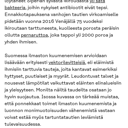
löytäneet Siperian syvästä ikiroudasta
yli sata
bakteeria
, joihin nykyiset antibiootit eivät tepsi.
Ennakkotapauksena vanhojen tautien virkoamiselle
pidetään vuonna 2016 Venäjällä 75 vuodeksi
ikiroutaan tarttuneesta, kuolleesta porosta peräisin
ollutta
pernaruttoa
, joka tappoi yli 2000 poroa ja
yhden ihmisen.
Suomessa ilmaston kuumenemisen arvioidaan
lisäävään erityisesti
vektorilevitteisiä
, eli eläimistä
ihmisiin tarttuvia tauteja, joita kantavat esimerkiksi
hyttyset, puutiaiset ja myyrät. Leudontuvat talvet ja
nousevat lämpötilat vaikuttavat eläinten elinalueisiin
ja yleisyyteen. Monilta näiltä taudeilta osataan jo
hyvin suojautua. Isossa kuvassa on tärkeää muistaa,
että ponnekkaat toimet ilmaston kuumenemista ja
luonnon monimuotoisuuden vähenemistä vastaan
voivat estää myös tartuntatautien leviämistä
tulevaisuudessa.