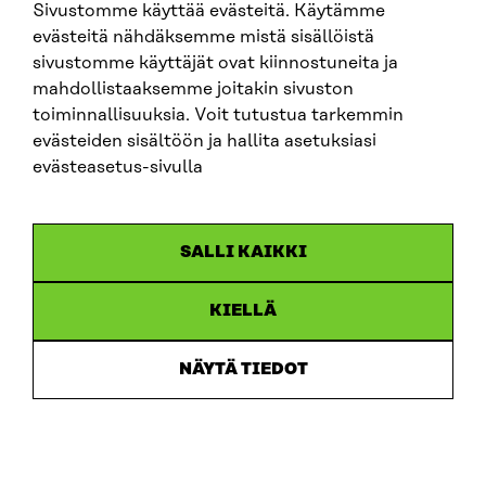
Sivustomme käyttää evästeitä. Käytämme
tutkimus
keskittyi nimenomaan lukutaitoon. Sen
evästeitä nähdäksemme mistä sisällöistä
tulosten perusteella peruskoulun päättävistä
sivustomme käyttäjät ovat kiinnostuneita ja
suomalaisista lähes 14 prosentilla on niin huono
mahdollistaaksemme joitakin sivuston
lukutaito, ettei se riitä arjessa selviämiseen ja 60
toiminnallisuuksia. Voit tutustua tarkemmin
prosenttia suomalaispojista lukee vain, jos on pakko.
evästeiden sisältöön ja hallita asetuksiasi
Tuoreen
PISA-tutkimuksen
(2022) mukaan
evästeasetus-sivulla
suomalaisnuorten lukutaito on heikentynyt edelleen.
Huomionarvoista on, että tyttöjen ja poikien väliset
erot lukemisessa ovat läntisten OECD-maiden
SALLI KAIKKI
suurimmat.
Suomi sijoittuu silti kansainvälisessä vertailussa
KIELLÄ
edelleen kärkipäähän lukutaidossa. Suomalaisista
aikuisista
11 prosentilla
on heikko lukutaito, ja
NÄYTÄ TIEDOT
selkokieltä tarvitsee arviolta noin 750 000
suomalaista (14 prosenttia suomalaisista). Myös
hallitusohjelmassa
kannetaan huolta heikkenevästä
lukutaidosta. Toisaalta hallitus on saanut
kritiikkiä