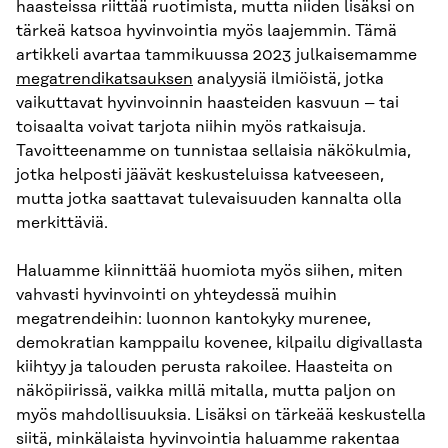
haasteissa riittää ruotimista, mutta niiden lisäksi on
tärkeä katsoa hyvinvointia myös laajemmin. Tämä
artikkeli avartaa tammikuussa 2023 julkaisemamme
megatrendikatsauksen
analyysiä ilmiöistä, jotka
vaikuttavat hyvinvoinnin haasteiden kasvuun – tai
toisaalta voivat tarjota niihin myös ratkaisuja.
Tavoitteenamme on tunnistaa sellaisia näkökulmia,
jotka helposti jäävät keskusteluissa katveeseen,
mutta jotka saattavat tulevaisuuden kannalta olla
merkittäviä.
Haluamme kiinnittää huomiota myös siihen, miten
vahvasti hyvinvointi on yhteydessä muihin
megatrendeihin: luonnon kantokyky murenee,
demokratian kamppailu kovenee, kilpailu digivallasta
kiihtyy ja talouden perusta rakoilee. Haasteita on
näköpiirissä, vaikka millä mitalla, mutta paljon on
myös mahdollisuuksia. Lisäksi on tärkeää keskustella
siitä, minkälaista hyvinvointia haluamme rakentaa