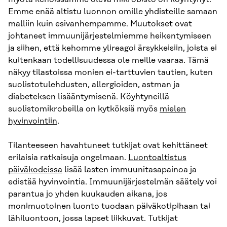
Emme enää altistu luonnon omille yhdisteille samaan
malliin kuin esivanhempamme. Muutokset ovat
johtaneet immuunijärjestelmiemme heikentymiseen
ja siihen, että kehomme ylireagoi ärsykkeisiin, joista ei
kuitenkaan todellisuudessa ole meille vaaraa. Tämä
näkyy tilastoissa monien ei-tarttuvien tautien, kuten
suolistotulehdusten, allergioiden, astman ja
diabeteksen lisääntymisenä. Köyhtyneillä
suolistomikrobeilla on kytköksiä myös
mielen
hyvinvointiin
.
Tilanteeseen havahtuneet tutkijat ovat kehittäneet
erilaisia ratkaisuja ongelmaan.
Luontoaltistus
päiväkodeissa
lisää lasten immuunitasapainoa ja
edistää hyvinvointia. Immuunijärjestelmän säätely voi
parantua jo yhden kuukauden aikana, jos
monimuotoinen luonto tuodaan päiväkotipihaan tai
lähiluontoon, jossa lapset liikkuvat. Tutkijat