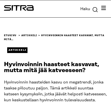
Siirry
Valik
Haku
suoraan
Sitra
sisältöön
↓
ETUSIVU
ARTIKKELI
HYVINVOINNIN HAASTEET KASVAVAT, MUTTA
MITÄ…
ARTIKKELI
Hyvinvoinnin haasteet kasvavat,
mutta mitä jää katveeseen?
Hyvinvoinnin haasteiden kasvu on megatrendi, jonka
taakse piiloutuu paljon. Tämä artikkeli suuntaa
katseen kysymyksiin, jotka jäävät helposti katveeseen,
kun keskustellaan hyvinvoinnin tulevaisuudesta.