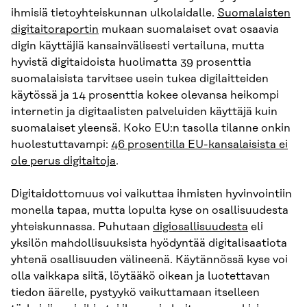
ihmisiä tietoyhteiskunnan ulkolaidalle.
Suomalaisten
digitaitoraportin
mukaan suomalaiset ovat osaavia
digin käyttäjiä kansainvälisesti vertailuna, mutta
hyvistä digitaidoista huolimatta 39 prosenttia
suomalaisista tarvitsee usein tukea digilaitteiden
käytössä ja 14 prosenttia kokee olevansa heikompi
internetin ja digitaalisten palveluiden käyttäjä kuin
suomalaiset yleensä. Koko EU:n tasolla tilanne onkin
huolestuttavampi:
46 prosentilla EU-kansalaisista ei
ole perus digitaitoja
.
Digitaidottomuus voi vaikuttaa ihmisten hyvinvointiin
monella tapaa, mutta lopulta kyse on osallisuudesta
yhteiskunnassa. Puhutaan
digiosallisuudesta
eli
yksilön mahdollisuuksista hyödyntää digitalisaatiota
yhtenä osallisuuden välineenä. Käytännössä kyse voi
olla vaikkapa siitä, löytääkö oikean ja luotettavan
tiedon äärelle, pystyykö vaikuttamaan itselleen