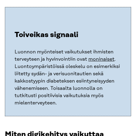
Toiveikas signaali
Luonnon myönteiset vaikutukset ihmisten
terveyteen ja hyvinvointiin ovat
moninaiset
.
Luontoympäristöissä oleskelu on esimerkiksi
liitetty sydän- ja verisuonitautien sekä
kakkostyypin diabeteksen esiintyneisyyden
vähenemiseen. Toisaalta luonnolla on
tutkitusti positiivisia vaikutuksia myös
mielenterveyteen.
Miten digikehitys vaikuttaa