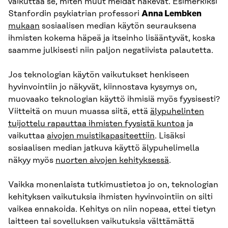
vaikuttaa se, miten muut meidät näkevät. Esimerkiksi
Stanfordin psykiatrian professori
Anna Lembken
mukaan
sosiaalisen median käytön seurauksena
ihmisten kokema häpeä ja itseinho lisääntyvät, koska
saamme julkisesti niin paljon negatiivista palautetta.
Jos teknologian käytön vaikutukset henkiseen
hyvinvointiin jo näkyvät, kiinnostava kysymys on,
muovaako teknologian käyttö ihmisiä myös fyysisesti?
Viitteitä on muun muassa siitä, että
älypuhelinten
tuijottelu rapauttaa ihmisten fyysistä kuntoa
ja
vaikuttaa
aivojen muistikapasiteettiin
. Lisäksi
sosiaalisen median jatkuva käyttö älypuhelimella
näkyy myös
nuorten aivojen kehityksessä
.
Vaikka monenlaista tutkimustietoa jo on, teknologian
kehityksen vaikutuksia ihmisten hyvinvointiin on silti
vaikea ennakoida. Kehitys on niin nopeaa, ettei tietyn
laitteen tai sovelluksen vaikutuksia välttämättä