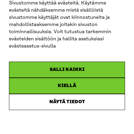
Sivustomme käyttää evästeitä. Käytämme
kuin nykyhetken ja kuinka paljon Venäjän
evästeitä nähdäksemme mistä sisällöistä
hyökkäyssota Ukrainassa on vaikuttanut
sivustomme käyttäjät ovat kiinnostuneita ja
suomalaisten tulevaisuusnäkemyksiin. Myös
mahdollistaaksemme joitakin sivuston
aikaisemmissa Tulevaisuusbarometreissa on kysytty
toiminnallisuuksia. Voit tutustua tarkemmin
yleiseen tulevaisuusorientaatioon liittyviä kysymyksiä,
evästeiden sisältöön ja hallita asetuksiasi
joten tuloksia voi vertailla.
evästeasetus-sivulla
SALLI KAIKKI
KIELLÄ
NÄYTÄ TIEDOT