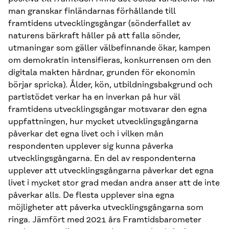
man granskar finländarnas förhållande till
framtidens utvecklingsgångar (sönderfallet av
naturens bärkraft håller på att falla sönder,
utmaningar som gäller välbefinnande ökar, kampen
om demokratin intensifieras, konkurrensen om den
digitala makten hårdnar, grunden för ekonomin
börjar spricka). Ålder, kön, utbildningsbakgrund och
partistödet verkar ha en inverkan på hur väl
framtidens utvecklingsgångar motsvarar den egna
uppfattningen, hur mycket utvecklingsgångarna
påverkar det egna livet och i vilken mån
respondenten upplever sig kunna påverka
utvecklingsgångarna. En del av respondenterna
upplever att utvecklingsgångarna påverkar det egna
livet i mycket stor grad medan andra anser att de inte
påverkar alls. De flesta upplever sina egna
möjligheter att påverka utvecklingsgångarna som
ringa. Jämfört med 2021 års Framtidsbarometer