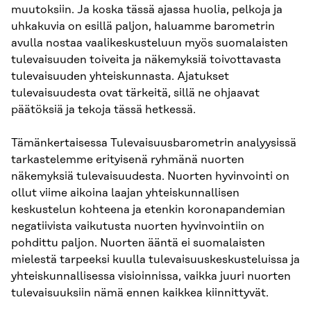
muutoksiin. Ja koska tässä ajassa huolia, pelkoja ja
uhkakuvia on esillä paljon, haluamme barometrin
avulla nostaa vaalikeskusteluun myös suomalaisten
tulevaisuuden toiveita ja näkemyksiä toivottavasta
tulevaisuuden yhteiskunnasta. Ajatukset
tulevaisuudesta ovat tärkeitä, sillä ne ohjaavat
päätöksiä ja tekoja tässä hetkessä.
Tämänkertaisessa Tulevaisuusbarometrin analyysissä
tarkastelemme erityisenä ryhmänä nuorten
näkemyksiä tulevaisuudesta. Nuorten hyvinvointi on
ollut viime aikoina laajan yhteiskunnallisen
keskustelun kohteena ja etenkin koronapandemian
negatiivista vaikutusta nuorten hyvinvointiin on
pohdittu paljon. Nuorten ääntä ei suomalaisten
mielestä tarpeeksi kuulla tulevaisuuskeskusteluissa ja
yhteiskunnallisessa visioinnissa, vaikka juuri nuorten
tulevaisuuksiin nämä ennen kaikkea kiinnittyvät.