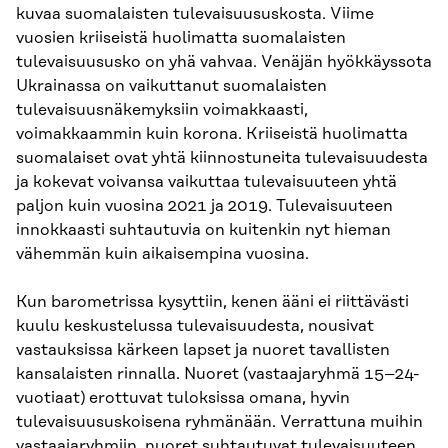
kuvaa suomalaisten tulevaisuususkosta. Viime
vuosien kriiseistä huolimatta suomalaisten
tulevaisuususko on yhä vahvaa. Venäjän hyökkäyssota
Ukrainassa on vaikuttanut suomalaisten
tulevaisuusnäkemyksiin voimakkaasti,
voimakkaammin kuin korona. Kriiseistä huolimatta
suomalaiset ovat yhtä kiinnostuneita tulevaisuudesta
ja kokevat voivansa vaikuttaa tulevaisuuteen yhtä
paljon kuin vuosina 2021 ja 2019. Tulevaisuuteen
innokkaasti suhtautuvia on kuitenkin nyt hieman
vähemmän kuin aikaisempina vuosina.
Kun barometrissa kysyttiin, kenen ääni ei riittävästi
kuulu keskustelussa tulevaisuudesta, nousivat
vastauksissa kärkeen lapset ja nuoret tavallisten
kansalaisten rinnalla. Nuoret (vastaajaryhmä 15–24-
vuotiaat) erottuvat tuloksissa omana, hyvin
tulevaisuususkoisena ryhmänään. Verrattuna muihin
vastaajaryhmiin, nuoret suhtautuvat tulevaisuuteen