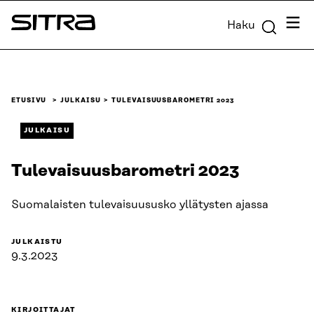
Siirry
Valik
Haku
suoraan
Sitra
sisältöön
↓
ETUSIVU
JULKAISU
TULEVAISUUSBAROMETRI 2023
JULKAISU
Tulevaisuusbarometri 2023
Suomalaisten tulevaisuususko yllätysten ajassa
JULKAISTU
9.3.2023
KIRJOITTAJAT