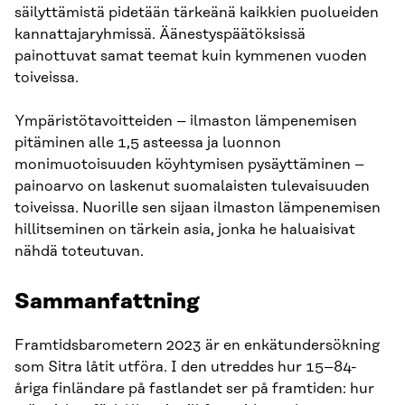
säilyttämistä pidetään tärkeänä kaikkien puolueiden
kannattajaryhmissä. Äänestyspäätöksissä
painottuvat samat teemat kuin kymmenen vuoden
toiveissa.
Ympäristötavoitteiden – ilmaston lämpenemisen
pitäminen alle 1,5 asteessa ja luonnon
monimuotoisuuden köyhtymisen pysäyttäminen –
painoarvo on laskenut suomalaisten tulevaisuuden
toiveissa. Nuorille sen sijaan ilmaston lämpenemisen
hillitseminen on tärkein asia, jonka he haluaisivat
nähdä toteutuvan.
Sammanfattning
Framtidsbarometern 2023 är en enkätundersökning
som Sitra låtit utföra. I den utreddes hur 15–84-
åriga finländare på fastlandet ser på framtiden: hur