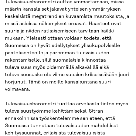
Tulevaisuusbarometri auttaa ymmärtämään, missä
määrin kansalaiset jakavat yhteisen ymmärryksen
keskeisistä megatrendien kuvaamista muutoksista, ja
missä asioissa näkemykset eroavat. Haasteet ovat
suuria ja niiden ratkaisemiseen tarvitaan kaikki
mukaan. Yleisesti ottaen voidaan todeta, että
Suomessa on hyvät edellytykset ylisukupolviselle
päätöksenteolle ja paremman tulevaisuuden
rakentamiselle, sillä suomalaisia kiinnostaa
tulevaisuus myös pidemmällä aikavälillä eikä
tulevaisuususko ole viime vuosien kriiseissäkään juuri
horjunut. Tämä on meille kansakuntana suuri
voimavara.
Tulevaisuusbarometri tuottaa arvokasta tietoa myös
tulevaisuustyömme kehittämiseksi. Sitran
ennakoinnissa työskentelemme sen eteen, että
Suomessa tunnetaan tulevaisuuden mahdolliset
kehityssuunnat, erilaisista tulevaisuuksista