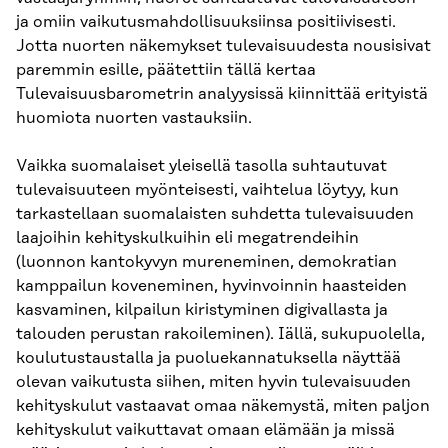
ja omiin vaikutusmahdollisuuksiinsa positiivisesti.
Jotta nuorten näkemykset tulevaisuudesta nousisivat
paremmin esille, päätettiin tällä kertaa
Tulevaisuusbarometrin analyysissä kiinnittää erityistä
huomiota nuorten vastauksiin.
Vaikka suomalaiset yleisellä tasolla suhtautuvat
tulevaisuuteen myönteisesti, vaihtelua löytyy, kun
tarkastellaan suomalaisten suhdetta tulevaisuuden
laajoihin kehityskulkuihin eli megatrendeihin
(luonnon kantokyvyn mureneminen, demokratian
kamppailun koveneminen, hyvinvoinnin haasteiden
kasvaminen, kilpailun kiristyminen digivallasta ja
talouden perustan rakoileminen). Iällä, sukupuolella,
koulutustaustalla ja puoluekannatuksella näyttää
olevan vaikutusta siihen, miten hyvin tulevaisuuden
kehityskulut vastaavat omaa näkemystä, miten paljon
kehityskulut vaikuttavat omaan elämään ja missä