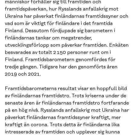
människor förhåller sig till framtiden och
framtidspåverkan, hur Rysslands anfallskrig mot
Ukraina har påverkat finländarnas framtidssyner och
vad som är viktigt för finländare i det framtida
Finland. Dessutom fördjupade sig barometern i
finländarnas tankar om megatrender,
utvecklingsförlopp som påverkar framtiden. Enkäten
besvarades av totalt 2 150 personer runt om i
Finland. Framtidsbarometern genomfördes för
tredje gången. Tidigare har den genomförts åren
2019 och 2021.
Framtidsbarometerns resultat visar en hoppfull bild
av finländarnas framtidstro. Trots kriserna under de
senaste åren är finländarnas framtidstro fortfarande
på en hög nivå. Rysslands anfallskrig mot Ukraina har
påverkat finländarnas framtidssyner kraftigt, mer
kraftigt än corona. Trots detta är finländarna lika
intresserade av framtiden och upplever sig kunna