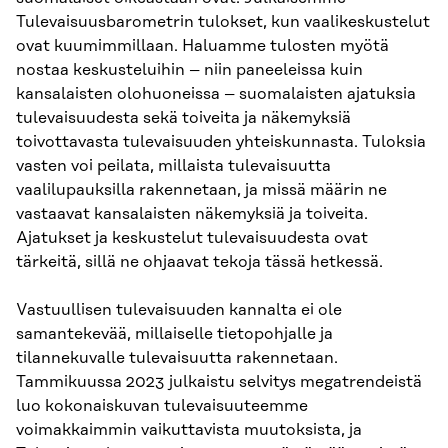
Tulevaisuusbarometrin tulokset, kun vaalikeskustelut
ovat kuumimmillaan. Haluamme tulosten myötä
nostaa keskusteluihin – niin paneeleissa kuin
kansalaisten olohuoneissa – suomalaisten ajatuksia
tulevaisuudesta sekä toiveita ja näkemyksiä
toivottavasta tulevaisuuden yhteiskunnasta. Tuloksia
vasten voi peilata, millaista tulevaisuutta
vaalilupauksilla rakennetaan, ja missä määrin ne
vastaavat kansalaisten näkemyksiä ja toiveita.
Ajatukset ja keskustelut tulevaisuudesta ovat
tärkeitä, sillä ne ohjaavat tekoja tässä hetkessä.
Vastuullisen tulevaisuuden kannalta ei ole
samantekevää, millaiselle tietopohjalle ja
tilannekuvalle tulevaisuutta rakennetaan.
Tammikuussa 2023 julkaistu selvitys megatrendeistä
luo kokonaiskuvan tulevaisuuteemme
voimakkaimmin vaikuttavista muutoksista, ja