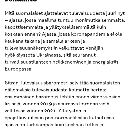
Mitä suomalaiset ajattelevat tulevaisuudesta juuri nyt
– ajassa, jossa maailma tuntuu monimutkaisemmalta,
kaoottisemmalta ja yllätyksellisemmältä kuin
koskaan ennen? Ajassa, jossa koronapandemia ei ole
kaukana takana ja samalla arkeen ja
tulevaisuusnäkemyksiin vaikuttavat Venäjän
hyökkäyssota Ukrainassa, sitä seurannut
turvallisuustilanteen heikkeneminen ja energiakriisi
Euroopassa.
Sitran Tulevaisuusbarometri selvittää suomalaisten
näkemyksiä tulevaisuudesta kolmatta kertaa:
ensimmäinen barometri tehtiin ennen viime vuosien
kriisejä, vuonna 2019 ja seuraava koronan vielä
vallitessa vuonna 2021. Yllätysten ja
epäjatkuvuuksien postnormaaliksikin kutsutussa
ajassa on tärkeämpää kuin koskaan tutkia ja