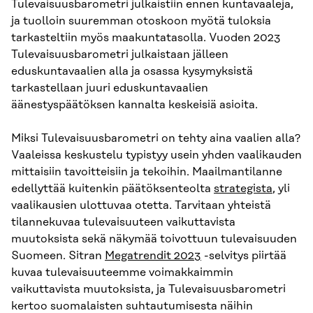
Tulevaisuusbarometri julkaistiin ennen kuntavaaleja,
ja tuolloin suuremman otoskoon myötä tuloksia
tarkasteltiin myös maakuntatasolla. Vuoden 2023
Tulevaisuusbarometri julkaistaan jälleen
eduskuntavaalien alla ja osassa kysymyksistä
tarkastellaan juuri eduskuntavaalien
äänestyspäätöksen kannalta keskeisiä asioita.
Miksi Tulevaisuusbarometri on tehty aina vaalien alla?
Vaaleissa keskustelu typistyy usein yhden vaalikauden
mittaisiin tavoitteisiin ja tekoihin. Maailmantilanne
edellyttää kuitenkin päätöksenteolta
strategista
, yli
vaalikausien ulottuvaa otetta. Tarvitaan yhteistä
tilannekuvaa tulevaisuuteen vaikuttavista
muutoksista sekä näkymää toivottuun tulevaisuuden
Suomeen. Sitran
Megatrendit 2023
-selvitys piirtää
kuvaa tulevaisuuteemme voimakkaimmin
vaikuttavista muutoksista, ja Tulevaisuusbarometri
kertoo suomalaisten suhtautumisesta näihin