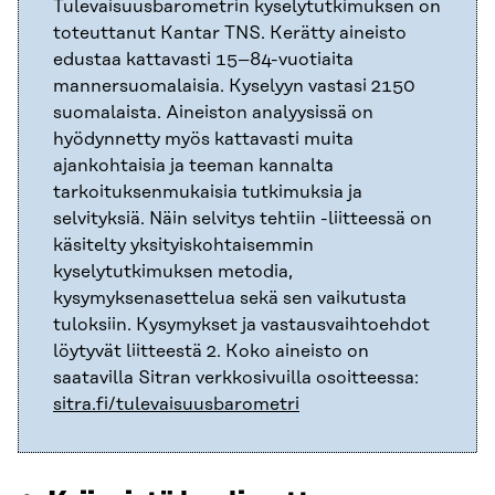
Tulevaisuusbarometrin kyselytutkimuksen on
toteuttanut Kantar TNS. Kerätty aineisto
edustaa kattavasti 15–84-vuotiaita
mannersuomalaisia. Kyselyyn vastasi 2150
suomalaista. Aineiston analyysissä on
hyödynnetty myös kattavasti muita
ajankohtaisia ja teeman kannalta
tarkoituksenmukaisia tutkimuksia ja
selvityksiä. Näin selvitys tehtiin -liitteessä on
käsitelty yksityiskohtaisemmin
kyselytutkimuksen metodia,
kysymyksenasettelua sekä sen vaikutusta
tuloksiin. Kysymykset ja vastausvaihtoehdot
löytyvät liitteestä 2. Koko aineisto on
saatavilla Sitran verkkosivuilla osoitteessa:
sitra.fi/tulevaisuusbarometri