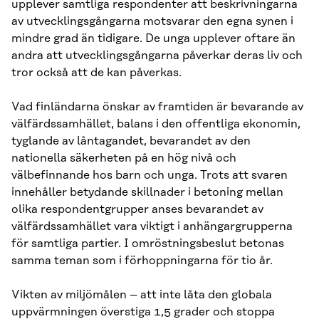
upplever samtliga respondenter att beskrivningarna
av utvecklingsgångarna motsvarar den egna synen i
mindre grad än tidigare. De unga upplever oftare än
andra att utvecklingsgångarna påverkar deras liv och
tror också att de kan påverkas.
Vad finländarna önskar av framtiden är bevarande av
välfärdssamhället, balans i den offentliga ekonomin,
tyglande av låntagandet, bevarandet av den
nationella säkerheten på en hög nivå och
välbefinnande hos barn och unga. Trots att svaren
innehåller betydande skillnader i betoning mellan
olika respondentgrupper anses bevarandet av
välfärdssamhället vara viktigt i anhängargrupperna
för samtliga partier. I omröstningsbeslut betonas
samma teman som i förhoppningarna för tio år.
Vikten av miljömålen – att inte låta den globala
uppvärmningen överstiga 1,5 grader och stoppa