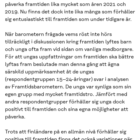
påverka framtiden lika mycket som åren 2021 och
2019. Nu finns det dock inte lika många som förhåller
sig entusiastiskt till framtiden som under tidigare år.
När barometern frågade vems röst inte hörs
tillräckligt i diskussionen kring framtiden lyftes barn
och unga ofta fram vid sidan om vanliga medborgare.
För att ungas uppfattningar om framtiden ska bättre
lyftas fram beslutade man denna gång att ägna
särskild uppmärksamhet åt de ungas
(respondentgruppen 15–24-åringar) svar i analysen
av Framtidsbarometern. De unga var synliga som sin
egen grupp med mycket framtidstro. Jämfört med
andra respondentgrupper förhåller sig unga dock
positivt till framtiden och sina egna möjligheter att
påverka.
Trots att finländare på en allmän nivå förhåller sig
positiva till framtiden finns det också variationer när