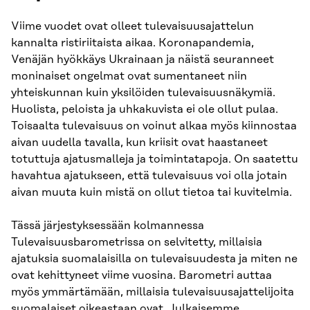
Viime vuodet ovat olleet tulevaisuusajattelun
kannalta ristiriitaista aikaa. Koronapandemia,
Venäjän hyökkäys Ukrainaan ja näistä seuranneet
moninaiset ongelmat ovat sumentaneet niin
yhteiskunnan kuin yksilöiden tulevaisuusnäkymiä.
Huolista, peloista ja uhkakuvista ei ole ollut pulaa.
Toisaalta tulevaisuus on voinut alkaa myös kiinnostaa
aivan uudella tavalla, kun kriisit ovat haastaneet
totuttuja ajatusmalleja ja toimintatapoja. On saatettu
havahtua ajatukseen, että tulevaisuus voi olla jotain
aivan muuta kuin mistä on ollut tietoa tai kuvitelmia.
Tässä järjestyksessään kolmannessa
Tulevaisuusbarometrissa on selvitetty, millaisia
ajatuksia suomalaisilla on tulevaisuudesta ja miten ne
ovat kehittyneet viime vuosina. Barometri auttaa
myös ymmärtämään, millaisia tulevaisuusajattelijoita
suomalaiset oikeastaan ovat. Julkaisemme