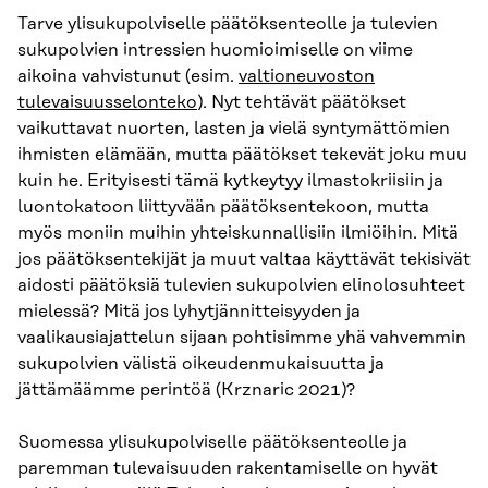
Tarve ylisukupolviselle päätöksenteolle ja tulevien
sukupolvien intressien huomioimiselle on viime
aikoina vahvistunut (esim.
valtioneuvoston
tulevaisuusselonteko
). Nyt tehtävät päätökset
vaikuttavat nuorten, lasten ja vielä syntymättömien
ihmisten elämään, mutta päätökset tekevät joku muu
kuin he. Erityisesti tämä kytkeytyy ilmastokriisiin ja
luontokatoon liittyvään päätöksentekoon, mutta
myös moniin muihin yhteiskunnallisiin ilmiöihin. Mitä
jos päätöksentekijät ja muut valtaa käyttävät tekisivät
aidosti päätöksiä tulevien sukupolvien elinolosuhteet
mielessä? Mitä jos lyhytjännitteisyyden ja
vaalikausiajattelun sijaan pohtisimme yhä vahvemmin
sukupolvien välistä oikeudenmukaisuutta ja
jättämäämme perintöä (Krznaric 2021)?
Suomessa ylisukupolviselle päätöksenteolle ja
paremman tulevaisuuden rakentamiselle on hyvät