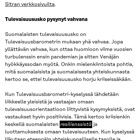
Sitran verkkosivuilta
.
Tulevaisuususko pysynyt vahvana
Suomalaisten tulevaisuususko on
Tulevaisuusbarometrin mukaan yhä vahvaa. Jopa
yllättävän vahvaa, kun ottaa huomioon viime vuosien
turbulenssin ensin pandemian ja sitten Venäjän
hyökkäyssodan myötä. Onkin mielenkiintoista pohtia,
mitä suomalaisista ja suomalaisesta yhteiskunnasta
kertoo se, ettei tulevaisuususko horju kriiseissäkään.
Kun Tulevaisuusbarometri-kyselyssä lähdetään
liikkeelle yleisistä ja vastaajan omaan
tulevaisuusorientaatioon liittyvistä kysymyksistä, ovat
vastaukset hyvin positiivisia. Tämä kertoo kriisienkin
resilienssistä
keskellä suomalaisten
resilienssistä
ja
luottamuksesta omaan tulevaisuuteen. Kun kyselyssä
liikutaan eteenpäin yhteiskunnalliselle tasolle ja