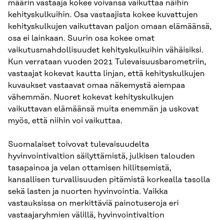
määrin vastaaja kokee voivansa vaikuttaa näihin
kehityskulkuihin. Osa vastaajista kokee kuvattujen
kehityskulkujen vaikuttavan paljon omaan elämäänsä,
osa ei lainkaan. Suurin osa kokee omat
vaikutusmahdollisuudet kehityskulkuihin vähäisiksi.
Kun verrataan vuoden 2021 Tulevaisuusbarometriin,
vastaajat kokevat kautta linjan, että kehityskulkujen
kuvaukset vastaavat omaa näkemystä aiempaa
vähemmän. Nuoret kokevat kehityskulkujen
vaikuttavan elämäänsä muita enemmän ja uskovat
myös, että niihin voi vaikuttaa.
Suomalaiset toivovat tulevaisuudelta
hyvinvointivaltion säilyttämistä, julkisen talouden
tasapainoa ja velan ottamisen hillitsemistä,
kansallisen turvallisuuden pitämistä korkealla tasolla
sekä lasten ja nuorten hyvinvointia. Vaikka
vastauksissa on merkittäviä painotuseroja eri
vastaajaryhmien välillä, hyvinvointivaltion