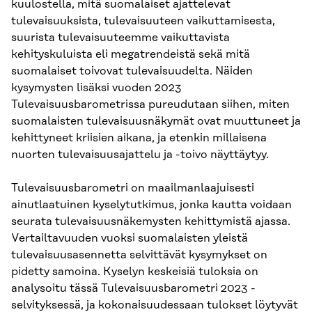
kuulostella, mitä suomalaiset ajattelevat
tulevaisuuksista, tulevaisuuteen vaikuttamisesta,
suurista tulevaisuuteemme vaikuttavista
kehityskuluista eli megatrendeistä sekä mitä
suomalaiset toivovat tulevaisuudelta. Näiden
kysymysten lisäksi vuoden 2023
Tulevaisuusbarometrissa pureudutaan siihen, miten
suomalaisten tulevaisuusnäkymät ovat muuttuneet ja
kehittyneet kriisien aikana, ja etenkin millaisena
nuorten tulevaisuusajattelu ja -toivo näyttäytyy.
Tulevaisuusbarometri on maailmanlaajuisesti
ainutlaatuinen kyselytutkimus, jonka kautta voidaan
seurata tulevaisuusnäkemysten kehittymistä ajassa.
Vertailtavuuden vuoksi suomalaisten yleistä
tulevaisuusasennetta selvittävät kysymykset on
pidetty samoina. Kyselyn keskeisiä tuloksia on
analysoitu tässä Tulevaisuusbarometri 2023 -
selvityksessä, ja kokonaisuudessaan tulokset löytyvät