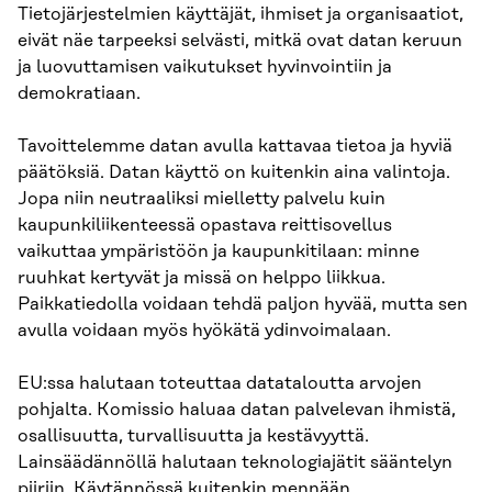
Tietojärjestelmien käyttäjät, ihmiset ja organisaatiot,
eivät näe tarpeeksi selvästi, mitkä ovat datan keruun
ja luovuttamisen vaikutukset hyvinvointiin ja
demokratiaan.
Tavoittelemme datan avulla kattavaa tietoa ja hyviä
päätöksiä. Datan käyttö on kuitenkin aina valintoja.
Jopa niin neutraaliksi mielletty palvelu kuin
kaupunkiliikenteessä opastava reittisovellus
vaikuttaa ympäristöön ja kaupunkitilaan: minne
ruuhkat kertyvät ja missä on helppo liikkua.
Paikkatiedolla voidaan tehdä paljon hyvää, mutta sen
avulla voidaan myös hyökätä ydinvoimalaan.
EU:ssa halutaan toteuttaa datataloutta arvojen
pohjalta. Komissio haluaa datan palvelevan ihmistä,
osallisuutta, turvallisuutta ja kestävyyttä.
Lainsäädännöllä halutaan teknologiajätit sääntelyn
piiriin. Käytännössä kuitenkin mennään