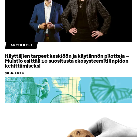
ARTIKKELI
Käyttäjien tarpeet keskiöön ja käytännön pilotteja –
Muistio esittää 10 suositusta ekosysteemitilinpidon
kehittämiseksi
30.6.2026