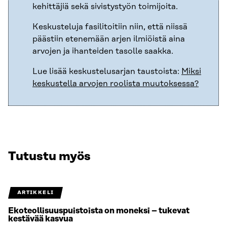
kehittäjiä sekä sivistystyön toimijoita.
Keskusteluja fasilitoitiin niin, että niissä
päästiin etenemään arjen ilmiöistä aina
arvojen ja ihanteiden tasolle saakka.
Lue lisää keskustelusarjan taustoista:
Miksi
keskustella arvojen roolista muutoksessa?
Tutustu myös
ARTIKKELI
Ekoteollisuuspuistoista on moneksi – tukevat
kestävää kasvua