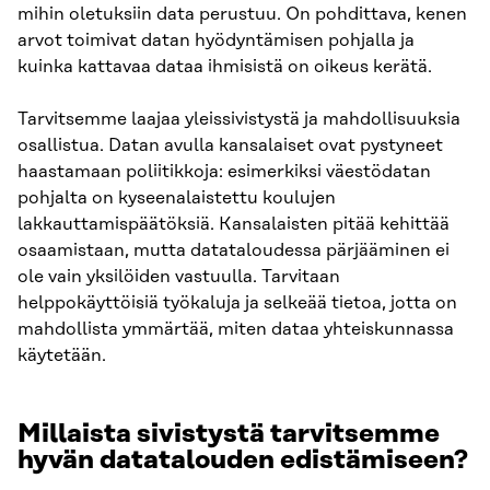
mihin oletuksiin data perustuu. On pohdittava, kenen
arvot toimivat datan hyödyntämisen pohjalla ja
kuinka kattavaa dataa ihmisistä on oikeus kerätä.
Tarvitsemme laajaa yleissivistystä ja mahdollisuuksia
osallistua. Datan avulla kansalaiset ovat pystyneet
haastamaan poliitikkoja: esimerkiksi väestödatan
pohjalta on kyseenalaistettu koulujen
lakkauttamispäätöksiä. Kansalaisten pitää kehittää
osaamistaan, mutta datataloudessa pärjääminen ei
ole vain yksilöiden vastuulla. Tarvitaan
helppokäyttöisiä työkaluja ja selkeää tietoa, jotta on
mahdollista ymmärtää, miten dataa yhteiskunnassa
käytetään.
Millaista sivistystä tarvitsemme
hyvän datatalouden edistämiseen?