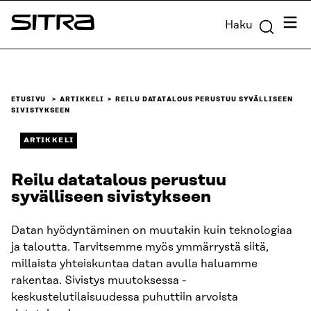
Siirry
Valik
Haku
suoraan
Sitra
sisältöön
↓
ETUSIVU
ARTIKKELI
REILU DATATALOUS PERUSTUU SYVÄLLISEEN
SIVISTYKSEEN
ARTIKKELI
Reilu datatalous perustuu
syvälliseen sivistykseen
Datan hyödyntäminen on muutakin kuin teknologiaa
ja taloutta. Tarvitsemme myös ymmärrystä siitä,
millaista yhteiskuntaa datan avulla haluamme
rakentaa. Sivistys muutoksessa -
keskustelutilaisuudessa puhuttiin arvoista