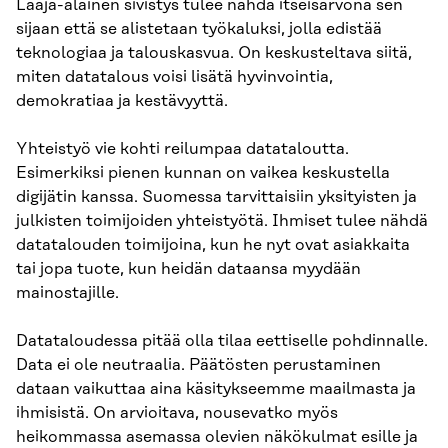
Laaja-alainen sivistys tulee nähdä itseisarvona sen
sijaan että se alistetaan työkaluksi, jolla edistää
teknologiaa ja talouskasvua. On keskusteltava siitä,
miten datatalous voisi lisätä hyvinvointia,
demokratiaa ja kestävyyttä.
Yhteistyö vie kohti reilumpaa datataloutta.
Esimerkiksi pienen kunnan on vaikea keskustella
digijätin kanssa. Suomessa tarvittaisiin yksityisten ja
julkisten toimijoiden yhteistyötä. Ihmiset tulee nähdä
datatalouden toimijoina, kun he nyt ovat asiakkaita
tai jopa tuote, kun heidän dataansa myydään
mainostajille.
Datataloudessa pitää olla tilaa eettiselle pohdinnalle.
Data ei ole neutraalia. Päätösten perustaminen
dataan vaikuttaa aina käsitykseemme maailmasta ja
ihmisistä. On arvioitava, nousevatko myös
heikommassa asemassa olevien näkökulmat esille ja