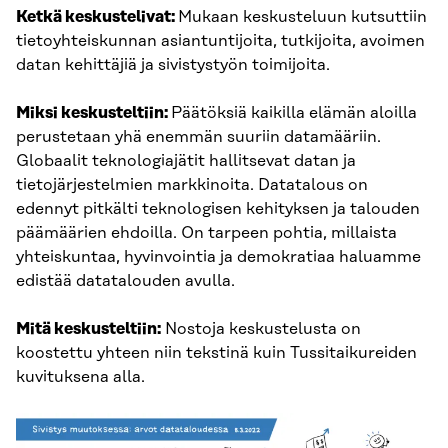
Ketkä keskustelivat:
Mukaan keskusteluun kutsuttiin
tietoyhteiskunnan asiantuntijoita, tutkijoita, avoimen
datan kehittäjiä ja sivistystyön toimijoita.
Miksi keskusteltiin:
Päätöksiä kaikilla elämän aloilla
perustetaan yhä enemmän suuriin datamääriin.
Globaalit teknologiajätit hallitsevat datan ja
tietojärjestelmien markkinoita. Datatalous on
edennyt pitkälti teknologisen kehityksen ja talouden
päämäärien ehdoilla. On tarpeen pohtia, millaista
yhteiskuntaa, hyvinvointia ja demokratiaa haluamme
edistää datatalouden avulla.
Mitä keskusteltiin:
Nostoja keskustelusta on
koostettu yhteen niin tekstinä kuin Tussitaikureiden
kuvituksena alla.