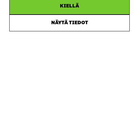
KIELLÄ
Sitra
NÄYTÄ TIEDOT
OSOITE
Itämerenkatu 11-13, PL 160,
00181 Helsinki
Saapumisohjeet
Y-TUNNUS
0202132-3
PUHELIN
+358 294 618 991
SÄHKÖPOSTI
etunimi.sukunimi@sitra.fi
sitra@sitra.fi