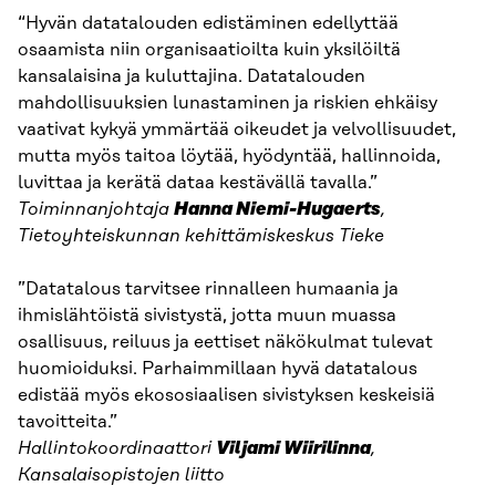
“Hyvän datatalouden edistäminen edellyttää
osaamista niin organisaatioilta kuin yksilöiltä
kansalaisina ja kuluttajina. Datatalouden
mahdollisuuksien lunastaminen ja riskien ehkäisy
vaativat kykyä ymmärtää oikeudet ja velvollisuudet,
mutta myös taitoa löytää, hyödyntää, hallinnoida,
luvittaa ja kerätä dataa kestävällä tavalla.”
Toiminnanjohtaja
Hanna Niemi-Hugaerts
,
Tietoyhteiskunnan kehittämiskeskus Tieke
”Datatalous tarvitsee rinnalleen humaania ja
ihmislähtöistä sivistystä, jotta muun muassa
osallisuus, reiluus ja eettiset näkökulmat tulevat
huomioiduksi. Parhaimmillaan hyvä datatalous
edistää myös ekososiaalisen sivistyksen keskeisiä
tavoitteita.”
Hallintokoordinaattori
Viljami Wiirilinna
,
Kansalaisopistojen liitto