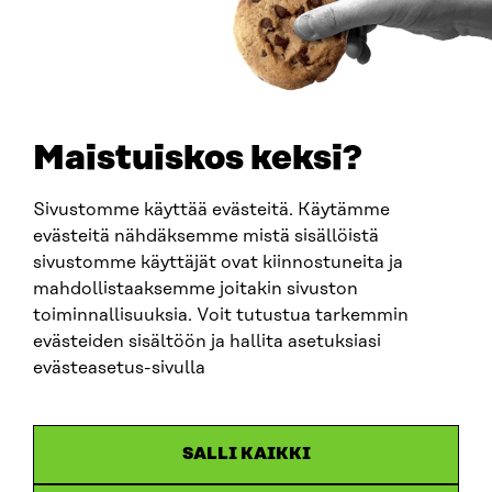
ARTIKKELI
China shock 2.0 – Eurooppa havahtuu liian hitaasti
Kiinan järjestelmävaltaan
25.6.2026
Maistuiskos keksi?
Sivustomme käyttää evästeitä. Käytämme
evästeitä nähdäksemme mistä sisällöistä
sivustomme käyttäjät ovat kiinnostuneita ja
mahdollistaaksemme joitakin sivuston
toiminnallisuuksia. Voit tutustua tarkemmin
evästeiden sisältöön ja hallita asetuksiasi
evästeasetus-sivulla
SALLI KAIKKI