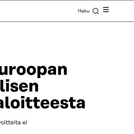
Valikko
Haku
Euroopan
lisen
loitteesta
oitteita ei