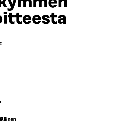
ikymmen
oitteesta
I
o
läinen