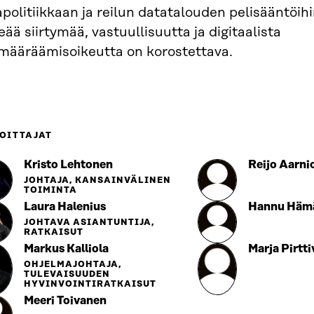
politiikkaan ja reilun datatalouden pelisääntöihin
eää siirtymää, vastuullisuutta ja digitaalista
emääräämisoikeutta on korostettava.
OITTAJAT
Kristo Lehtonen
Reijo Aarni
JOHTAJA, KANSAINVÄLINEN
TOIMINTA
Laura Halenius
Hannu Hämä
JOHTAVA ASIANTUNTIJA,
RATKAISUT
Markus Kalliola
Marja Pirtti
OHJELMAJOHTAJA,
TULEVAISUUDEN
HYVINVOINTIRATKAISUT
Meeri Toivanen