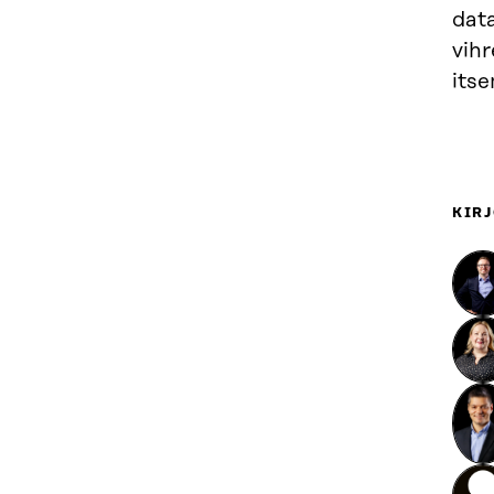
data
vihr
its
KIRJ