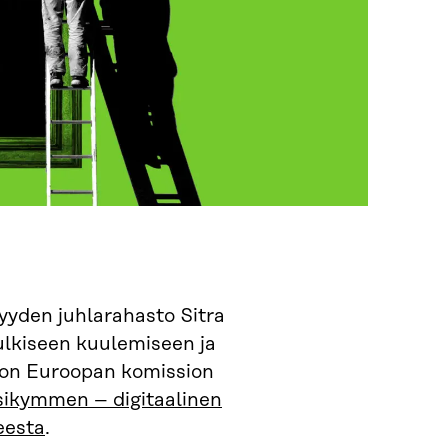
yyden juhlarahasto Sitra
julkiseen kuulemiseen ja
on Euroopan komission
sikymmen – digitaalinen
eesta
.