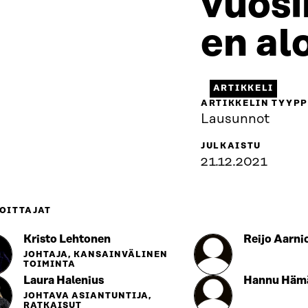
vuos
en al
ARTIKKELI
ARTIKKELIN TYYPP
Lausunnot
JULKAISTU
21.12.2021
OITTAJAT
Kristo Lehtonen
Reijo Aarni
JOHTAJA, KANSAINVÄLINEN
TOIMINTA
Laura Halenius
Hannu Hämä
JOHTAVA ASIANTUNTIJA,
RATKAISUT