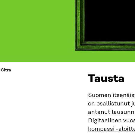
 Sitra
Tausta
Suomen itsenäis
on osallistunut 
antanut lausunn
Digitaalinen vuo
kompassi -aloitt