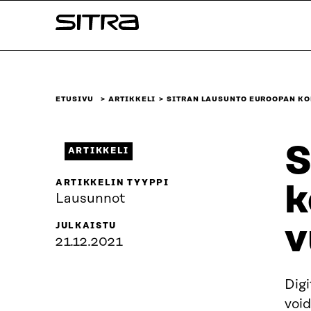
Siirry
Sitra
suoraan
sisältöön
↓
ETUSIVU
ARTIKKELI
SITRAN LAUSUNTO EUROOPAN KO
S
ARTIKKELI
ARTIKKELIN TYYPPI
k
Lausunnot
v
JULKAISTU
21.12.2021
Digi
voi