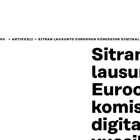
IVU
ARTIKKELI
SITRAN LAUSUNTO EUROOPAN KOMISSION DIGITAA
Sitra
lausu
Euro
komis
digit