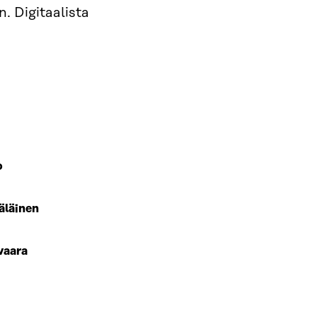
. Digitaalista
o
läinen
vaara