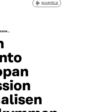
KUUNTELE
LISEN…
n
nto
opan
sion
aalisen