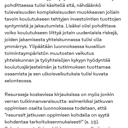
pohdittaessa tulisi käsitellä sitä, nähdäänkö
tulevaisuuden kompleksisuuden muokkaavan jollain
tavoin koulutukseen tehtyjen investointien tuottojen
syntymistä ja jakautumista. Lisäksi olisi pohdittava
voiko koulutukseen liittyä jotain uudenlaisia riskejä,
joiden jakamisesta yhteiskunnassa tulisi olla
ymmärrys. Ylipäätään luonnoksessa kuvaillun
toimintaympäristön muutosten vaikutus
yhteiskunnan ja työyhteisöjen kykyyn hyödyntää
koulutusjärjestelmän ja tutkimuksen tuottamaa
osaamista ja sen ulkoisvaikutuksia tulisi kuvata
selonteossa.
Resursseja koskevissa kirjauksissa on myös jonkin
verran tulkinnanvaraisuutta: esimerkiksi jatkuvan
oppimisen osalta luonnoksessa todetaan, että
”resurssit jatkuvan oppimisen kohdalla on syytä
kohdentaa tarkoituksenmukaisesti” (s. 15).