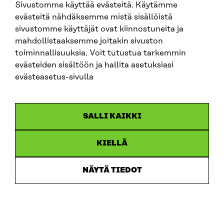
Sivustomme käyttää evästeitä. Käytämme
Sitra pitää erittäin hyvänä sitä, että luonnoksessa on
evästeitä nähdäksemme mistä sisällöistä
tunnistettu työn tekemisen muutokset, kuten
sivustomme käyttäjät ovat kiinnostuneita ja
alustatyö ja itsensä työllistäminen, ja niiden vaikutus
mahdollistaaksemme joitakin sivuston
osaamisen kehittämiseen.
toiminnallisuuksia. Voit tutustua tarkemmin
evästeiden sisältöön ja hallita asetuksiasi
evästeasetus-sivulla
5 Kommentit lukuun 3.3
Korkeakoulut
SALLI KAIKKI
Kohdassa on hyvin tunnistettu osaajien riittävyyteen
liittyvät haasteet. Koulutusperäinen maahanmuutto
KIELLÄ
on yksi keskeinen ratkaisu osaajakysymykseen.
Valmistuvien kiinnittyminen suomalaiseen
NÄYTÄ TIEDOT
työelämään vaatii monipuolisia toimenpiteitä koko
opintojen ajan. Rahoituksen ohjausvaikutus on tässä
olennainen. Tavoitteen tulisi näkyä selkeästi myös
rahoitusmalleissa.