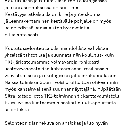
Koulutuksen ja tutkimuksen rooli ekologisessa
jälleenrakennuksessa on kriittinen.
Kestävyysratkaisuilla on kiire ja yhteiskunnan
jälleenrakentaminen kestävälle pohjalle on myös
keino edistää kansalaisten hyvinvointia
pitkäjänteisesti.
Koulutusselonteolla olisi mahdollista vahvistaa
yhteistä tahtotilaa ja suunnata niin koulutus- kuin
TKI-järjestelmämme voimavaroja rohkeasti
kestävyyshaasteiden kohtaamiseen, resilienssin
vahvistamiseen ja ekologiseen jälleenrakennukseen.
Näissä toimissa Suomi voisi profiloitua rohkeammin
myös kansainvälisenä suunnannäyttäjänä. Ylipäätään
Sitra katsoo, että TKI-toiminnan tiekarttavalmistelu
tulisi kytkeä kiinteämmin osaksi koulutuspoliittista
selontekoa.
Selonteon tilannekuva on ansiokas ja luo hyvän