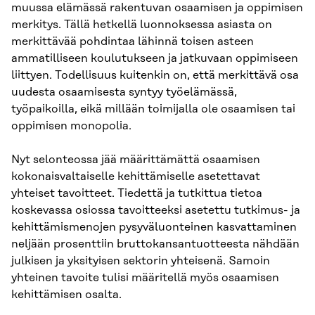
muussa elämässä rakentuvan osaamisen ja oppimisen
merkitys. Tällä hetkellä luonnoksessa asiasta on
merkittävää pohdintaa lähinnä toisen asteen
ammatilliseen koulutukseen ja jatkuvaan oppimiseen
liittyen. Todellisuus kuitenkin on, että merkittävä osa
uudesta osaamisesta syntyy työelämässä,
työpaikoilla, eikä millään toimijalla ole osaamisen tai
oppimisen monopolia.
Nyt selonteossa jää määrittämättä osaamisen
kokonaisvaltaiselle kehittämiselle asetettavat
yhteiset tavoitteet. Tiedettä ja tutkittua tietoa
koskevassa osiossa tavoitteeksi asetettu tutkimus- ja
kehittämismenojen pysyväluonteinen kasvattaminen
neljään prosenttiin bruttokansantuotteesta nähdään
julkisen ja yksityisen sektorin yhteisenä. Samoin
yhteinen tavoite tulisi määritellä myös osaamisen
kehittämisen osalta.