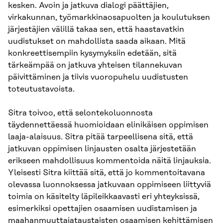
kesken. Avoin ja jatkuva dialogi päättäjien,
virkakunnan, työmarkkinaosapuolten ja koulutuksen
järjestäjien välillä takaa sen, että haastavatkin
uudistukset on mahdollista saada aikaan. Mitä
konkreettisempiin kysymyksiin edetään, sitä
tärkeämpää on jatkuva yhteisen tilannekuvan
päivittäminen ja tiivis vuoropuhelu uudistusten
toteutustavoista.
Sitra toivoo, että selontekoluonnosta
täydennettäessä huomioidaan elinikäisen oppimisen
laaja-alaisuus. Sitra pitää tarpeellisena sitä, että
jatkuvan oppimisen linjausten osalta järjestetään
erikseen mahdollisuus kommentoida näitä linjauksia.
Yleisesti Sitra kiittää sitä, että jo kommentoitavana
olevassa luonnoksessa jatkuvaan oppimiseen liittyviä
toimia on käsitelty läpileikkaavasti eri yhteyksissä,
esimerkiksi opettajien osaamisen uudistamisen ja
maahanmuuttajataustaisten osaamisen kehittämisen