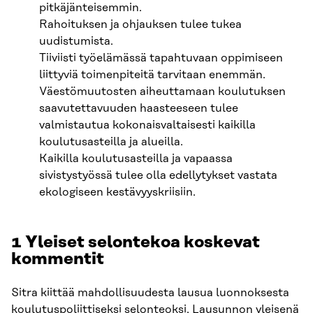
pitkäjänteisemmin.
Rahoituksen ja ohjauksen tulee tukea
uudistumista.
Tiiviisti työelämässä tapahtuvaan oppimiseen
liittyviä toimenpiteitä tarvitaan enemmän.
Väestömuutosten aiheuttamaan koulutuksen
saavutettavuuden haasteeseen tulee
valmistautua kokonaisvaltaisesti kaikilla
koulutusasteilla ja alueilla.
Kaikilla koulutusasteilla ja vapaassa
sivistystyössä tulee olla edellytykset vastata
ekologiseen kestävyyskriisiin.
1 Yleiset selontekoa koskevat
kommentit
Sitra kiittää mahdollisuudesta lausua luonnoksesta
koulutuspoliittiseksi selonteoksi. Lausunnon yleisenä