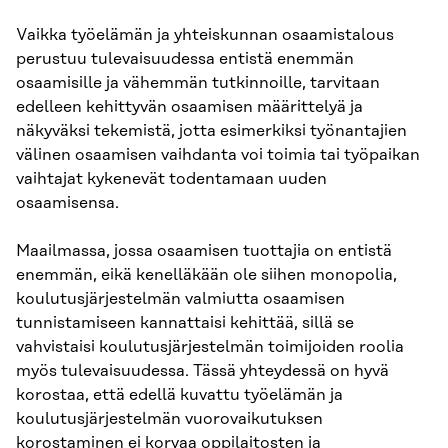
Vaikka työelämän ja yhteiskunnan osaamistalous
perustuu tulevaisuudessa entistä enemmän
osaamisille ja vähemmän tutkinnoille, tarvitaan
edelleen kehittyvän osaamisen määrittelyä ja
näkyväksi tekemistä, jotta esimerkiksi työnantajien
välinen osaamisen vaihdanta voi toimia tai työpaikan
vaihtajat kykenevät todentamaan uuden
osaamisensa.
Maailmassa, jossa osaamisen tuottajia on entistä
enemmän, eikä kenelläkään ole siihen monopolia,
koulutusjärjestelmän valmiutta osaamisen
tunnistamiseen kannattaisi kehittää, sillä se
vahvistaisi koulutusjärjestelmän toimijoiden roolia
myös tulevaisuudessa. Tässä yhteydessä on hyvä
korostaa, että edellä kuvattu työelämän ja
koulutusjärjestelmän vuorovaikutuksen
korostaminen ei korvaa oppilaitosten ja