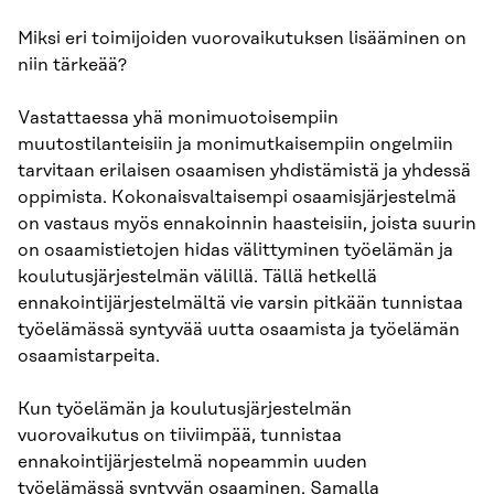
Miksi eri toimijoiden vuorovaikutuksen lisääminen on
niin tärkeää?
Vastattaessa yhä monimuotoisempiin
muutostilanteisiin ja monimutkaisempiin ongelmiin
tarvitaan erilaisen osaamisen yhdistämistä ja yhdessä
oppimista. Kokonaisvaltaisempi osaamisjärjestelmä
on vastaus myös ennakoinnin haasteisiin, joista suurin
on osaamistietojen hidas välittyminen työelämän ja
koulutusjärjestelmän välillä. Tällä hetkellä
ennakointijärjestelmältä vie varsin pitkään tunnistaa
työelämässä syntyvää uutta osaamista ja työelämän
osaamistarpeita.
Kun työelämän ja koulutusjärjestelmän
vuorovaikutus on tiiviimpää, tunnistaa
ennakointijärjestelmä nopeammin uuden
työelämässä syntyvän osaaminen. Samalla