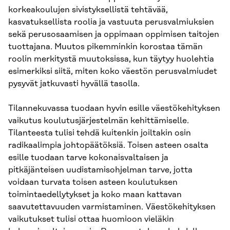
korkeakoulujen sivistyksellistä tehtävää,
kasvatuksellista roolia ja vastuuta perusvalmiuksien
sekä perusosaamisen ja oppimaan oppimisen taitojen
tuottajana. Muutos pikemminkin korostaa tämän
roolin merkitystä muutoksissa, kun täytyy huolehtia
esimerkiksi siitä, miten koko väestön perusvalmiudet
pysyvät jatkuvasti hyvällä tasolla.
Tilannekuvassa tuodaan hyvin esille väestökehityksen
vaikutus koulutusjärjestelmän kehittämiselle.
Tilanteesta tulisi tehdä kuitenkin joiltakin osin
radikaalimpia johtopäätöksiä. Toisen asteen osalta
esille tuodaan tarve kokonaisvaltaisen ja
pitkäjänteisen uudistamisohjelman tarve, jotta
voidaan turvata toisen asteen koulutuksen
toimintaedellytykset ja koko maan kattavan
saavutettavuuden varmistaminen. Väestökehityksen
vaikutukset tulisi ottaa huomioon vieläkin