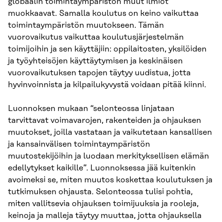
globaalin toimintaympäristön muut ilmiöt
muokkaavat. Samalla koulutus on keino vaikuttaa
toimintaympäristön muutokseen. Tämän
vuorovaikutus vaikuttaa koulutusjärjestelmän
toimijoihin ja sen käyttäjiin: oppilaitosten, yksilöiden
ja työyhteisöjen käyttäytymisen ja keskinäisen
vuorovaikutuksen tapojen täytyy uudistua, jotta
hyvinvoinnista ja kilpailukyvystä voidaan pitää kiinni.
Luonnoksen mukaan “selonteossa linjataan
tarvittavat voimavarojen, rakenteiden ja ohjauksen
muutokset, joilla vastataan ja vaikutetaan kansallisen
ja kansainvälisen toimintaympäristön
muutostekijöihin ja luodaan merkityksellisen elämän
edellytykset kaikille”. Luonnoksessa jää kuitenkin
avoimeksi se, miten muutos koskettaa koulutuksen ja
tutkimuksen ohjausta. Selonteossa tulisi pohtia,
miten vallitsevia ohjauksen toimijuuksia ja rooleja,
keinoja ja malleja täytyy muuttaa, jotta ohjauksella