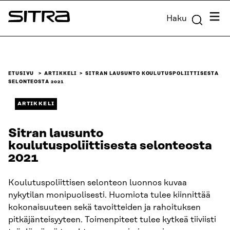
Siirry
Valik
Haku
suoraan
Sitra
sisältöön
↓
ETUSIVU
ARTIKKELI
SITRAN LAUSUNTO KOULUTUSPOLIITTISESTA
SELONTEOSTA 2021
ARTIKKELI
Sitran lausunto
koulutuspoliittisesta selonteosta
2021
Koulutuspoliittisen selonteon luonnos kuvaa
nykytilan monipuolisesti. Huomiota tulee kiinnittää
kokonaisuuteen sekä tavoitteiden ja rahoituksen
pitkäjänteisyyteen. Toimenpiteet tulee kytkeä tiiviisti