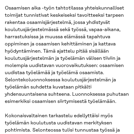
Osaamisen aika -työn tahtotilassa yhteiskunnalliset
toimijat tunnistivat keskeiseksi tavoitteeksi tarpeen
rakentaa osaamisjärjestelmä, jossa yhdistyvät
koulutusjärjestelmässä sekä työssä, vapaa-aikana,
harrastuksissa ja muussa elämässä tapahtuva
oppiminen ja osaamisen kehittäminen ja kattava
hyödyntäminen. Tämä ajattelu pitää sisällään
koulutusjärjestelmän ja työelämän välisen tiiviin ja
molempia uudistavan vuorovaikutuksen: osaamisen
uudistaa työelämää ja työelämä osaamista.
Selontekoluonnoksessa koulutusjärjestelmän ja
työelämän suhdetta kuvataan pitkälti
yhdensuuntaisena suhteena. Luonnoksessa puhutaan
esimerkiksi osaamisen siirtymisestä työelämään.
Kokonaisvaltainen tarkastelu edellyttäisi myös
työelämän koulutusta uudistavan merkityksen
pohtimista. Selonteossa tulisi tunnustaa työssä ja