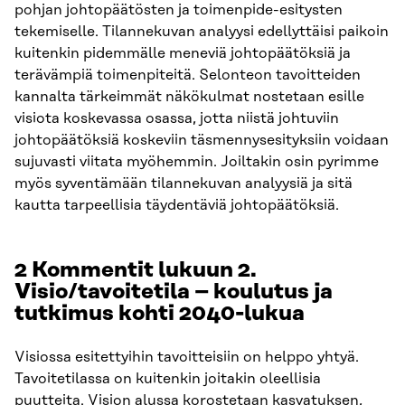
pohjan johtopäätösten ja toimenpide-esitysten
tekemiselle. Tilannekuvan analyysi edellyttäisi paikoin
kuitenkin pidemmälle meneviä johtopäätöksiä ja
terävämpiä toimenpiteitä. Selonteon tavoitteiden
kannalta tärkeimmät näkökulmat nostetaan esille
visiota koskevassa osassa, jotta niistä johtuviin
johtopäätöksiä koskeviin täsmennysesityksiin voidaan
sujuvasti viitata myöhemmin. Joiltakin osin pyrimme
myös syventämään tilannekuvan analyysiä ja sitä
kautta tarpeellisia täydentäviä johtopäätöksiä.
2 Kommentit lukuun 2.
Visio/tavoitetila – koulutus ja
tutkimus kohti 2040-lukua
Visiossa esitettyihin tavoitteisiin on helppo yhtyä.
Tavoitetilassa on kuitenkin joitakin oleellisia
puutteita. Vision alussa korostetaan kasvatuksen,