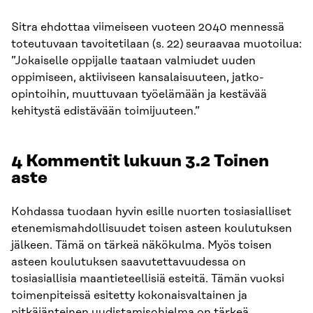
Sitra ehdottaa viimeiseen vuoteen 2040 mennessä
toteutuvaan tavoitetilaan (s. 22) seuraavaa muotoilua:
”Jokaiselle oppijalle taataan valmiudet uuden
oppimiseen, aktiiviseen kansalaisuuteen, jatko-
opintoihin, muuttuvaan työelämään ja kestävää
kehitystä edistävään toimijuuteen.”
4 Kommentit lukuun 3.2 Toinen
aste
Kohdassa tuodaan hyvin esille nuorten tosiasialliset
etenemismahdollisuudet toisen asteen koulutuksen
jälkeen. Tämä on tärkeä näkökulma. Myös toisen
asteen koulutuksen saavutettavuudessa on
tosiasiallisia maantieteellisiä esteitä. Tämän vuoksi
toimenpiteissä esitetty kokonaisvaltainen ja
pitkäjänteinen uudistamisohjelma on tärkeä.