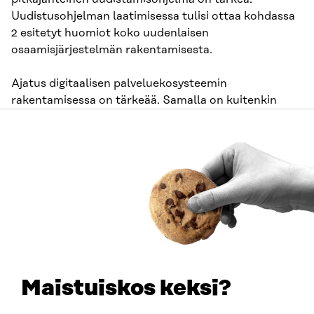
Uudistusohjelman laatimisessa tulisi ottaa kohdassa
2 esitetyt huomiot koko uudenlaisen
osaamisjärjestelmän rakentamisesta.
Ajatus digitaalisen palveluekosysteemin
rakentamisessa on tärkeää. Samalla on kuitenkin
tunnistettava digitaalisten palvelujen rajoitteet.
Digitaaliset palvelut eivät ratkaise kaikkia
maantieteellisen saavutettavuuden haasteita. Niiden
ratkaisemisessa on tarpeen valmistella myös
radikaaleja rakenteet ylittäviä yhteistyöratkaisuja,
joihin kohdassa 2 on viitattu. Saavutettavuuden
turvaamisen lisäksi tällainen joustavuus auttaa
vastaamaan opiskelijoiden, jatko-opintojen ja
työelämän muuttuviin osaamistarpeisiin.
Joustavuudella voidaan lisätä myös koulutuksen
Maistuiskos keksi?
valmiutta vastata toimintaympäristön muutoksiin ja
viheliäisiin ongelmiin.