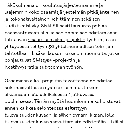
näkökulmana on koulutusjärjestelmämme ja
laajemmin koko osaamisjärjestelmän pitkäjänteinen
ja kokonaisvaltainen kehittäminen sekä sen
uudistumiskyky. Sisällöllisesti lausunto pohjaa
pääsääntöisesti elinikäisen oppimisen edistämiseen
tähtäävän
Osaamisen aika -projektin
työhön ja sen
yhteydessä tehtyyn 30 yhteiskunnallisen toimijan
tahtotilaan. Lisäksi lausunnossa on huomioita, jotka
pohjautuvat
Sivistys+ -projektin
ja
Kestävyysratkaisut-teeman
työhön.
Osaamisen aika -projektin tavoitteena on edistää
kokonaisvaltaisen systeemisen muutoksen
aikaansaamista elinikäisessä / jatkuvassa
oppimisessa. Tämän myötä huomiomme kohdistuvat
ennen kaikkea selonteossa esitettyyn
tulevaisuudenkuvaan, ja siihen dynamiikkaan, jolla
tulevaisuudenkuvan saavuttamista edistetään. Lisäksi