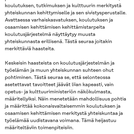
koulutuksen, tutkimuksen ja kulttuurin merkitystä
yhteiskunnan kehittymiselle ja sen sivistysperustalle.
Avattaessa varhaiskasvatuksen, koulutuksen ja
osaamisen kehittämisen kehittämistarpeita
koulutusjärjestelmä näyttäytyy muusta
yhteiskunnasta erillisenä. Tästä seuraa joitakin
merkittäviä haasteita.
Keskeisin haasteista on koulutusjärjestelmän ja
työelämän ja muun yhteiskunnan suhteen ohut
pohtiminen. Tästä seuraa se, että selonteossa
asetettavat tavoitteet jäävät liian kapeasti, vain
opetus- ja kulttuuriministeriön näkökulmasta,
määritellyiksi. Näin menetetään mahdollisuus pohtia
ja määrittää kokonaisvaltaisemmin koulutuksen ja
osaamisen kehittämisen merkitystä yhteiskuntaa ja
työelämää uudistavana voimana. Tämä heijastuu
määriteltäviin toimenpiteisiin.