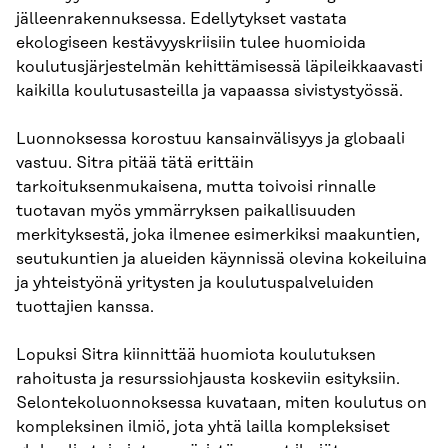
jälleenrakennuksessa. Edellytykset vastata
ekologiseen kestävyyskriisiin tulee huomioida
koulutusjärjestelmän kehittämisessä läpileikkaavasti
kaikilla koulutusasteilla ja vapaassa sivistystyössä.
Luonnoksessa korostuu kansainvälisyys ja globaali
vastuu. Sitra pitää tätä erittäin
tarkoituksenmukaisena, mutta toivoisi rinnalle
tuotavan myös ymmärryksen paikallisuuden
merkityksestä, joka ilmenee esimerkiksi maakuntien,
seutukuntien ja alueiden käynnissä olevina kokeiluina
ja yhteistyönä yritysten ja koulutuspalveluiden
tuottajien kanssa.
Lopuksi Sitra kiinnittää huomiota koulutuksen
rahoitusta ja resurssiohjausta koskeviin esityksiin.
Selontekoluonnoksessa kuvataan, miten koulutus on
kompleksinen ilmiö, jota yhtä lailla kompleksiset