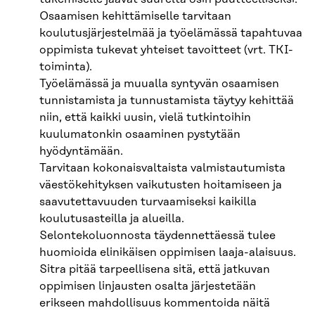
Osaamisen kehittämiselle tarvitaan
koulutusjärjestelmää ja työelämässä tapahtuvaa
oppimista tukevat yhteiset tavoitteet (vrt. TKI-
toiminta).
Työelämässä ja muualla syntyvän osaamisen
tunnistamista ja tunnustamista täytyy kehittää
niin, että kaikki uusin, vielä tutkintoihin
kuulumatonkin osaaminen pystytään
hyödyntämään.
Tarvitaan kokonaisvaltaista valmistautumista
väestökehityksen vaikutusten hoitamiseen ja
saavutettavuuden turvaamiseksi kaikilla
koulutusasteilla ja alueilla.
Selontekoluonnosta täydennettäessä tulee
huomioida elinikäisen oppimisen laaja-alaisuus.
Sitra pitää tarpeellisena sitä, että jatkuvan
oppimisen linjausten osalta järjestetään
erikseen mahdollisuus kommentoida näitä