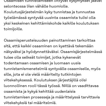
Osaamisen tunnistamiseen liittyvät kysymykset jäävät
selonteossa liian vähälle huomiolle.
Koulutusjärjestelmän kyky tunnistaa ja tunnustaa
työelämässä syntyvää uusinta osaamista tulisi olla
yksi keskeinen kehittämiskohde kaikille koulutuksen
toimijoille.
Osaamisperusteisuuden painottaminen tarkoittaa
sitä, että kaikki osaaminen on kyettävä tekemään
näkyväksi ja hyödynnettäväksi. Osaamisjärjestelmässä
tulee olla selkeät toimijat, jotka kykenevät
todentamaan osaamisen ja luomaan uusia
tunnistamismenetelmiä syntyvälle osaamiselle, myös
sille, jota ei ole vielä määritelty tutkintojen
viitekehyksessä. Koulutuksen järjestäjillä olisi
luonnollinen rooli tässä työssä. Niillä on vaadittavaa
osaamista ja kykyä kehittää uudenlaisia
tunnistamisen prosesseja ja määrittelyssä tarvittavia
viitekehyksiä tai määritelmiä.