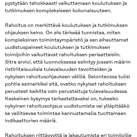
pystytään tehokkaasti vaikuttamaan koulutuksen ja
tutkimuksen kompleksiseen kokonaisuuteen.
Rahoitus on merkittävä koulutuksen ja tutkimuksen
ohjauksen keino. On siis tärkeää tunnistaa, miten
kompleksinen toimintaympäristö ja sen aiheuttamat
uudistuspaineet koulutuksen ja tutkimuksen
toimijoihin vaikuttavat rahoituksen periaatteisiin.
Sitra arvioi, että luonnoksessa esiintyy jossain määrin
ristiriitaisuuksia tulevaisuuden tavoitteiden ja
nykyisen rahoitusohjauksen välillä. Selonteossa tulisi
pohtia esimerkiksi sitä, ovatko nykyiset rahoituksen
perusteet kaikilta osin perusteltuja tulevaisuudessa.
Keskeinen kysymys tarkasteltavaksi on, tukeeko
nykyinen rahoitusohjaus uudistumista vai ylläpitääkö
se vallitsevaa toimintaa kannustamalla tuottamaan
indikaattorien määriä.
Rahoituksen riittävyyttä ja jakautumista eri toimijoille