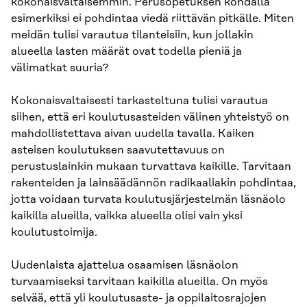
kokonaisvaltaisemmin. Perusopetuksen kohdalla
esimerkiksi ei pohdintaa viedä riittävän pitkälle. Miten
meidän tulisi varautua tilanteisiin, kun jollakin
alueella lasten määrät ovat todella pieniä ja
välimatkat suuria?
Kokonaisvaltaisesti tarkasteltuna tulisi varautua
siihen, että eri koulutusasteiden välinen yhteistyö on
mahdollistettava aivan uudella tavalla. Kaiken
asteisen koulutuksen saavutettavuus on
perustuslainkin mukaan turvattava kaikille. Tarvitaan
rakenteiden ja lainsäädännön radikaaliakin pohdintaa,
jotta voidaan turvata koulutusjärjestelmän läsnäolo
kaikilla alueilla, vaikka alueella olisi vain yksi
koulutustoimija.
Uudenlaista ajattelua osaamisen läsnäolon
turvaamiseksi tarvitaan kaikilla alueilla. On myös
selvää, että yli koulutusaste- ja oppilaitosrajojen