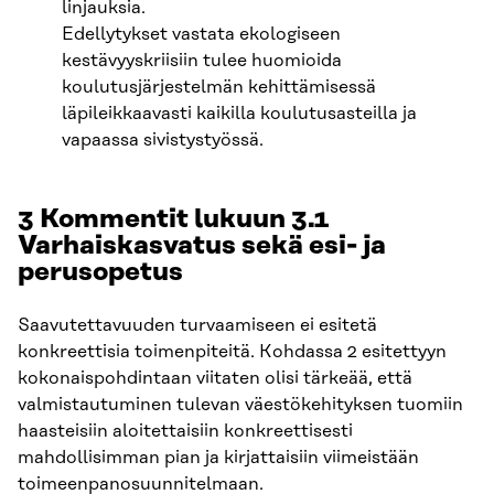
linjauksia.
Edellytykset vastata ekologiseen
kestävyyskriisiin tulee huomioida
koulutusjärjestelmän kehittämisessä
läpileikkaavasti kaikilla koulutusasteilla ja
vapaassa sivistystyössä.
3 Kommentit lukuun 3.1
Varhaiskasvatus sekä esi- ja
perusopetus
Saavutettavuuden turvaamiseen ei esitetä
konkreettisia toimenpiteitä. Kohdassa 2 esitettyyn
kokonaispohdintaan viitaten olisi tärkeää, että
valmistautuminen tulevan väestökehityksen tuomiin
haasteisiin aloitettaisiin konkreettisesti
mahdollisimman pian ja kirjattaisiin viimeistään
toimeenpanosuunnitelmaan.