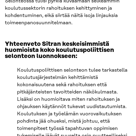
Selonteossa tulisi pyrkiä kuvaamaan selkeämmin
koulutussektorin rahoituksen kehittyminen ja
kohdentuminen, eikä siirtää näitä isoja linjauksia
toimeenpanosuunnitelmaan.
Yhteenveto Sitran keskeisimmistä
huomioista koko koulutuspoliittisen
selonteon luonnokseen:
Koulutuspoliittisen selonteon tulee tarkastella
koulutusjärjestelmän kehittämistä
kokonaisuutena sekä rahoituksen että
pitkäjänteisten tavoitteiden näkökulmasta.
Lisäksi on huomioitava miten rahoituksen ja
ohjauksen käytännöt tukevat uudistautumista.
Koulutuksen ja työelämän vuorovaikutuksen
pohdinta jää ohueksi, mistä johtuu, että
toimenpiteet työssä tapahtuvan oppimisen
tukemiselle jäävät suurelta osin puutteelliseksi.