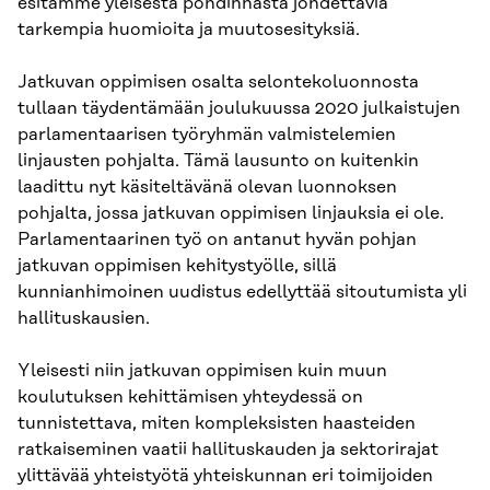
esitämme yleisestä pohdinnasta johdettavia
tarkempia huomioita ja muutosesityksiä.
Jatkuvan oppimisen osalta selontekoluonnosta
tullaan täydentämään joulukuussa 2020 julkaistujen
parlamentaarisen työryhmän valmistelemien
linjausten pohjalta. Tämä lausunto on kuitenkin
laadittu nyt käsiteltävänä olevan luonnoksen
pohjalta, jossa jatkuvan oppimisen linjauksia ei ole.
Parlamentaarinen työ on antanut hyvän pohjan
jatkuvan oppimisen kehitystyölle, sillä
kunnianhimoinen uudistus edellyttää sitoutumista yli
hallituskausien.
Yleisesti niin jatkuvan oppimisen kuin muun
koulutuksen kehittämisen yhteydessä on
tunnistettava, miten kompleksisten haasteiden
ratkaiseminen vaatii hallituskauden ja sektorirajat
ylittävää yhteistyötä yhteiskunnan eri toimijoiden