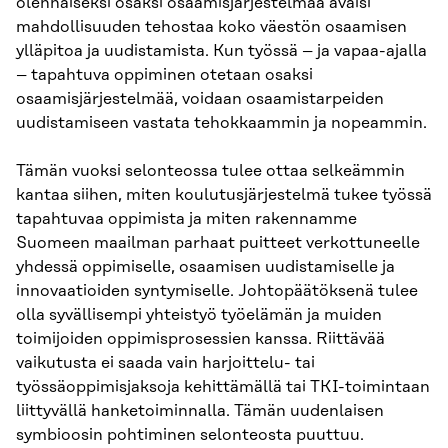
olennaiseksi osaksi osaamisjärjestelmää avaisi
mahdollisuuden tehostaa koko väestön osaamisen
ylläpitoa ja uudistamista. Kun työssä – ja vapaa-ajalla
– tapahtuva oppiminen otetaan osaksi
osaamisjärjestelmää, voidaan osaamistarpeiden
uudistamiseen vastata tehokkaammin ja nopeammin.
Tämän vuoksi selonteossa tulee ottaa selkeämmin
kantaa siihen, miten koulutusjärjestelmä tukee työssä
tapahtuvaa oppimista ja miten rakennamme
Suomeen maailman parhaat puitteet verkottuneelle
yhdessä oppimiselle, osaamisen uudistamiselle ja
innovaatioiden syntymiselle. Johtopäätöksenä tulee
olla syvällisempi yhteistyö työelämän ja muiden
toimijoiden oppimisprosessien kanssa. Riittävää
vaikutusta ei saada vain harjoittelu- tai
työssäoppimisjaksoja kehittämällä tai TKI-toimintaan
liittyvällä hanketoiminnalla. Tämän uudenlaisen
symbioosin pohtiminen selonteosta puuttuu.