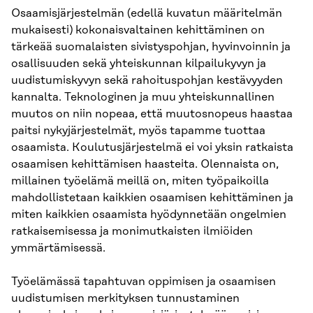
Osaamisjärjestelmän (edellä kuvatun määritelmän
mukaisesti) kokonaisvaltainen kehittäminen on
tärkeää suomalaisten sivistyspohjan, hyvinvoinnin ja
osallisuuden sekä yhteiskunnan kilpailukyvyn ja
uudistumiskyvyn sekä rahoituspohjan kestävyyden
kannalta. Teknologinen ja muu yhteiskunnallinen
muutos on niin nopeaa, että muutosnopeus haastaa
paitsi nykyjärjestelmät, myös tapamme tuottaa
osaamista. Koulutusjärjestelmä ei voi yksin ratkaista
osaamisen kehittämisen haasteita. Olennaista on,
millainen työelämä meillä on, miten työpaikoilla
mahdollistetaan kaikkien osaamisen kehittäminen ja
miten kaikkien osaamista hyödynnetään ongelmien
ratkaisemisessa ja monimutkaisten ilmiöiden
ymmärtämisessä.
Työelämässä tapahtuvan oppimisen ja osaamisen
uudistumisen merkityksen tunnustaminen