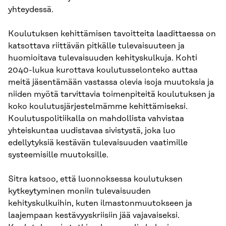
yhteydessä.
Koulutuksen kehittämisen tavoitteita laadittaessa on
katsottava riittävän pitkälle tulevaisuuteen ja
huomioitava tulevaisuuden kehityskulkuja. Kohti
2040-lukua kurottava koulutusselonteko auttaa
meitä jäsentämään vastassa olevia isoja muutoksia ja
niiden myötä tarvittavia toimenpiteitä koulutuksen ja
koko koulutusjärjestelmämme kehittämiseksi.
Koulutuspolitiikalla on mahdollista vahvistaa
yhteiskuntaa uudistavaa sivistystä, joka luo
edellytyksiä kestävän tulevaisuuden vaatimille
systeemisille muutoksille.
Sitra katsoo, että luonnoksessa koulutuksen
kytkeytyminen moniin tulevaisuuden
kehityskulkuihin, kuten ilmastonmuutokseen ja
laajempaan kestävyyskriisiin jää vajavaiseksi.