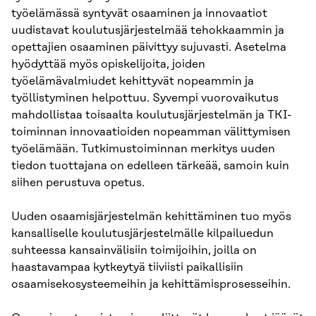
työelämässä syntyvät osaaminen ja innovaatiot
uudistavat koulutusjärjestelmää tehokkaammin ja
opettajien osaaminen päivittyy sujuvasti. Asetelma
hyödyttää myös opiskelijoita, joiden
työelämävalmiudet kehittyvät nopeammin ja
työllistyminen helpottuu. Syvempi vuorovaikutus
mahdollistaa toisaalta koulutusjärjestelmän ja TKI-
toiminnan innovaatioiden nopeamman välittymisen
työelämään. Tutkimustoiminnan merkitys uuden
tiedon tuottajana on edelleen tärkeää, samoin kuin
siihen perustuva opetus.
Uuden osaamisjärjestelmän kehittäminen tuo myös
kansalliselle koulutusjärjestelmälle kilpailuedun
suhteessa kansainvälisiin toimijoihin, joilla on
haastavampaa kytkeytyä tiiviisti paikallisiin
osaamisekosysteemeihin ja kehittämisprosesseihin.