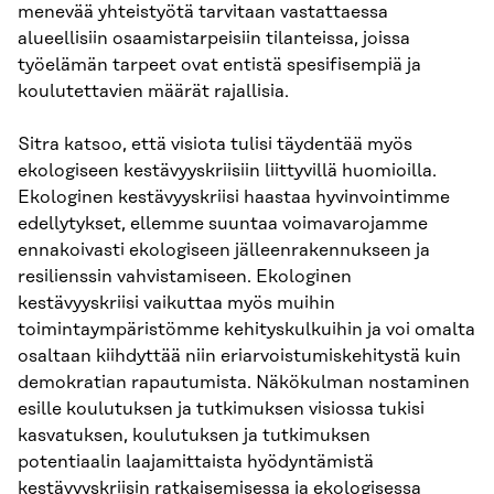
menevää yhteistyötä tarvitaan vastattaessa
alueellisiin osaamistarpeisiin tilanteissa, joissa
työelämän tarpeet ovat entistä spesifisempiä ja
koulutettavien määrät rajallisia.
Sitra katsoo, että visiota tulisi täydentää myös
ekologiseen kestävyyskriisiin liittyvillä huomioilla.
Ekologinen kestävyyskriisi haastaa hyvinvointimme
edellytykset, ellemme suuntaa voimavarojamme
ennakoivasti ekologiseen jälleenrakennukseen ja
resilienssin vahvistamiseen. Ekologinen
kestävyyskriisi vaikuttaa myös muihin
toimintaympäristömme kehityskulkuihin ja voi omalta
osaltaan kiihdyttää niin eriarvoistumiskehitystä kuin
demokratian rapautumista. Näkökulman nostaminen
esille koulutuksen ja tutkimuksen visiossa tukisi
kasvatuksen, koulutuksen ja tutkimuksen
potentiaalin laajamittaista hyödyntämistä
kestävyyskriisin ratkaisemisessa ja ekologisessa