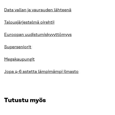
Data vallan ja vaurauden lähteenä
Talousjärjestelmä oirehtii
Euroopan uudistumiskyvyttömyys
Superseniorit
Megakaupungit
Jopa 4-6 astetta lämpimämpi ilmasto
Tutustu myös