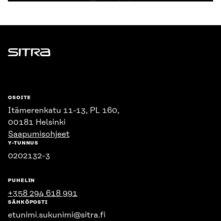
Sitra
OSOITE
Itämerenkatu 11-13, PL 160,
00181 Helsinki
Saapumisohjeet
Y-TUNNUS
0202132-3
PUHELIN
+358 294 618 991
SÄHKÖPOSTI
etunimi.sukunimi@sitra.fi