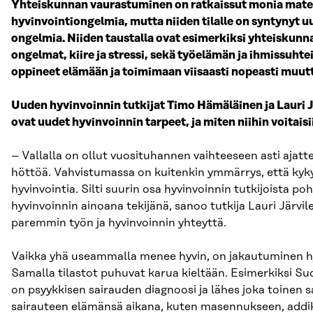
Yhteiskunnan vaurastuminen on ratkaissut monia mater
hyvinvointiongelmia, mutta niiden tilalle on syntynyt uu
ongelmia. Niiden taustalla ovat esimerkiksi yhteiskunn
ongelmat, kiire ja stressi, sekä työelämän ja ihmissuht
oppineet elämään ja toimimaan viisaasti nopeasti muu
Uuden hyvinvoinnin tutkijat Timo Hämäläinen ja Lauri Jä
ovat uudet hyvinvoinnin tarpeet, ja miten niihin voitai
– Vallalla on ollut vuosituhannen vaihteeseen asti ajatte
höttöä. Vahvistumassa on kuitenkin ymmärrys, että kyky 
hyvinvointia. Silti suurin osa hyvinvoinnin tutkijoista p
hyvinvoinnin ainoana tekijänä, sanoo tutkija Lauri Järv
paremmin työn ja hyvinvoinnin yhteyttä.
Vaikka yhä useammalla menee hyvin, on jakautuminen hyv
Samalla tilastot puhuvat karua kieltään. Esimerkiksi Su
on psyykkisen sairauden diagnoosi ja lähes joka toinen 
sairauteen elämänsä aikana, kuten masennukseen, addik