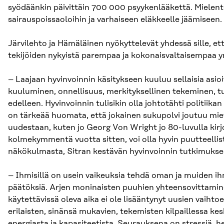
syödäänkin päivittäin 700 000 psyykenlääkettä. Mielente
sairauspoissaoloihin ja varhaiseen eläkkeelle jäämiseen.
Järvilehto ja Hämäläinen nyökyttelevät yhdessä sille, et
tekijöiden nykyistä parempaa ja kokonaisvaltaisempaa
– Laajaan hyvinvoinnin käsitykseen kuuluu sellaisia asio
kuuluminen, onnellisuus, merkityksellinen tekeminen, t
edelleen. Hyvinvoinnin tulisikin olla johtotähti politiik
on tärkeää huomata, että jokainen sukupolvi joutuu mie
uudestaan, kuten jo Georg Von Wright jo 80-luvulla kirjoi
kolmekymmentä vuotta sitten, voi olla hyvin puutteellis
näkökulmasta, Sitran kestävän hyvinvoinnin tutkimukse
– Ihmisillä on usein vaikeuksia tehdä oman ja muiden ih
päätöksiä. Arjen moninaisten puuhien yhteensovittamin
käytettävissä oleva aika ei ole lisääntynyt uusien vaih
erilaisten, sinänsä mukavien, tekemisten kilpaillessa ke
energiasta ja kapasiteetista. Seurauksena on stressiä, h