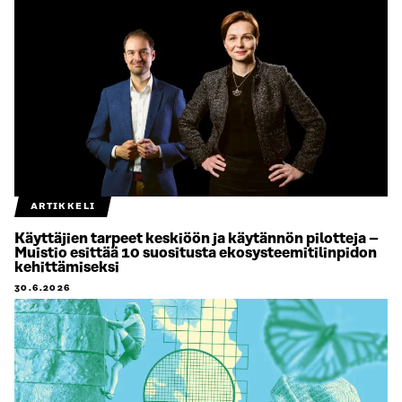
ARTIKKELI
Käyttäjien tarpeet keskiöön ja käytännön pilotteja –
Muistio esittää 10 suositusta ekosysteemitilinpidon
kehittämiseksi
30.6.2026