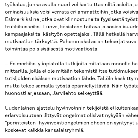
työkalua, jonka avulla nuori voi kartoittaa niitä asioita 
ominaisuuksia voisi verrata eri ammatteihin jotka voisivat 
Esimerkiksi ne jotka ovat kiinnostuneita fyysisestä työst
trukkikuskeiksi. Luova, käsistään taitava ja sosiaalisuud
kampaajaksi tai käsityön opettajaksi. Tällä hetkellä ha
motivaation tärkeyttä. Pahemmaksi asian tekee jatkuva 
toimintaa pois sisäisestä motivaatiosta.
– Esimerkiksi yliopistolla tutkijoita mitataan monella hal
mittarilla, joilla ei ole mitään tekemistä itse tutkimukse
tutkijoiden sisäisen motivaation lähde. Tällöin keskittym
mutta tekee samalla työstä epämiellyttävää. Näin työstä 
huonosti arjessaan, Järvilehto selkeyttää.
Uudenlainen ajattelu hyvinvoinnin tekijöistä ei kuitenkaa
eriarvoisuuteen liittyvät ongelmat olisivat nykyään vä
”perinteisten” hyvinvointiongelmien oheen on syntynyt u
koskevat kaikkia kansalaisryhmiä.