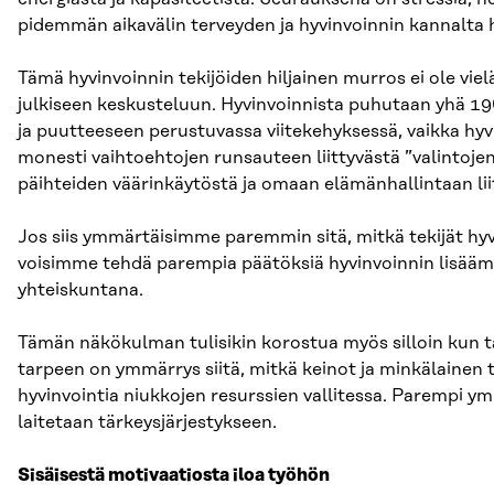
pidemmän aikavälin terveyden ja hyvinvoinnin kannalta 
Tämä hyvinvoinnin tekijöiden hiljainen murros ei ole vie
julkiseen keskusteluun. Hyvinvoinnista puhutaan yhä 19
ja puutteeseen perustuvassa viitekehyksessä, vaikka hy
monesti vaihtoehtojen runsauteen liittyvästä ”valintoje
päihteiden väärinkäytöstä ja omaan elämänhallintaan lii
Jos siis ymmärtäisimme paremmin sitä, mitkä tekijät hyvi
voisimme tehdä parempia päätöksiä hyvinvoinnin lisäämi
yhteiskuntana.
Tämän näkökulman tulisikin korostua myös silloin kun tal
tarpeen on ymmärrys siitä, mitkä keinot ja minkälainen
hyvinvointia niukkojen resurssien vallitessa. Parempi ym
laitetaan tärkeysjärjestykseen.
Sisäisestä motivaatiosta iloa työhön