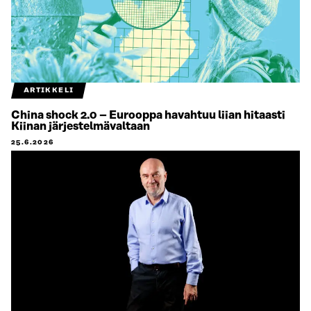
ARTIKKELI
China shock 2.0 – Eurooppa havahtuu liian hitaasti
Kiinan järjestelmävaltaan
25.6.2026