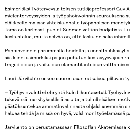
Esimerkiksi Työterveyslaitoksen tutkijaprofessori Guy
mielenterveyssyiden ja työpahoinvoinnin seurauksena s
eläkkeelle maksaa yhteiskunnalle työpanoksen menetyks
Tämä on karkeasti puolet Suomen valtion budjetista. Lu
keskustelua, mutta selvää on, että lasku on sekä inhimill
Pahoinvoinnin paremmalla hoidolla ja ennaltaehkäisyllä
siis kiinni esimerkiksi paljon puhutun kestävyysvajeen 
tragedioiden ja vaikeiden elämäntilanteiden välttämises
Lauri Järvilehto uskoo suuren osan ratkaisua piilevän t
– Työhyvinvointi ei ole yhtä kuin liikuntaseteli. Työhyvin
tekevänsä merkityksellisiä asioita ja toimii sisäisen mot
päätöksentekoa ammatinvalinnasta ohjaisi enemmän sisäi
haluaa tehdä ja missä on hyvä, voisi moni työelämässä 
Järvilehto on perustamassaan Filosofian Akatemiassa k