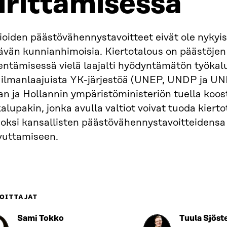
irittämisessä
ioiden päästövähennystavoitteet eivät ole nykyi
tävän kunnianhimoisia. Kiertotalous on päästöjen
entämisessä vielä laajalti hyödyntämätön työkal
ilmanlaajuista YK-järjestöä (UNEP, UNDP ja U
an ja Hollannin ympäristöministeriön tuella koo
alupakin, jonka avulla valtiot voivat tuoda kiert
noksi kansallisten päästövähennystavoitteidensa
vuttamiseen.
OITTAJAT
Sami Tokko
Tuula Sjöst