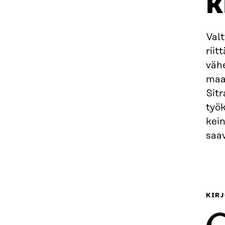
k
Valt
riit
väh
maa
Sitr
työk
kei
saa
KIRJ