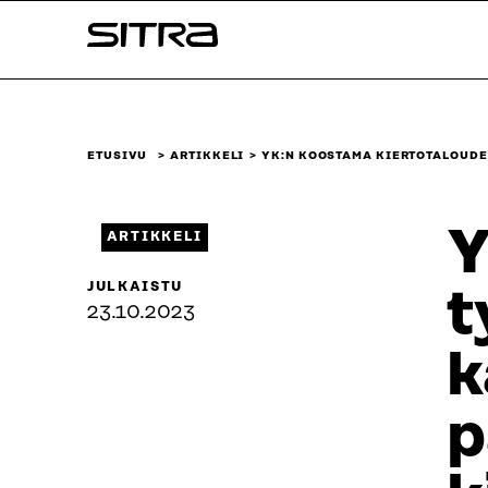
Siirry
Sitra
suoraan
sisältöön
↓
ETUSIVU
ARTIKKELI
YK:N KOOSTAMA KIERTOTALOUDE
Y
ARTIKKELI
JULKAISTU
t
23.10.2023
k
p