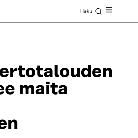
Valikko
Haku
iertotalouden
ee maita
en