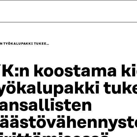
N TYÖKALUPAKKI TUKEE…
K:n koostama k
yökalupakki tuk
ansallisten
äästövähennyst