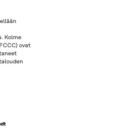
sellään
u. Kolme
NFCCC) ovat
staneet
otalouden
edt