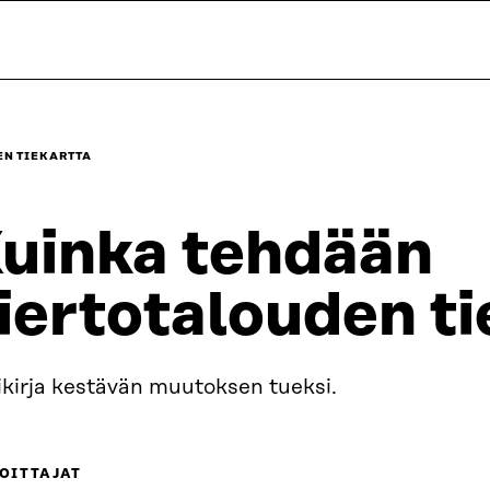
N TIEKARTTA
uinka tehdään
iertotalouden ti
ikirja kestävän muutoksen tueksi.
OITTAJAT