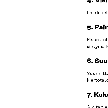
4. Vis
Laadi tiek
5. Pai
Määrittel
siirtymä 
6. Suu
Suunnitte
kiertotal
7. Kok
Aloita ti