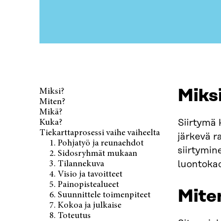
Miks
Miksi?
Miten?
Mikä?
Siirtymä 
Kuka?
Tiekarttaprosessi vaihe vaiheelta
järkevä r
1. Pohjatyö ja reunaehdot
siirtymin
2. Sidosryhmät mukaan
luontokad
3. Tilannekuva
4. Visio ja tavoitteet
5. Painopistealueet
Mite
6. Suunnittele toimenpiteet
7. Kokoa ja julkaise
8. Toteutus