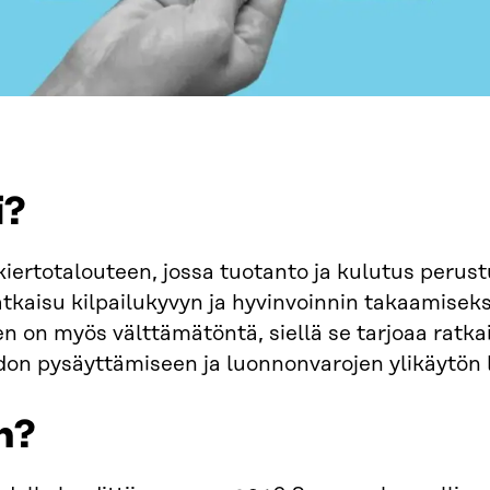
i?
kiertotalouteen, jossa tuotanto ja kulutus perust
atkaisu kilpailukyvyn ja hyvinvoinnin takaamisek
en on myös välttämätöntä, siellä se tarjoaa rat
on pysäyttämiseen ja luonnonvarojen ylikäytön 
n?