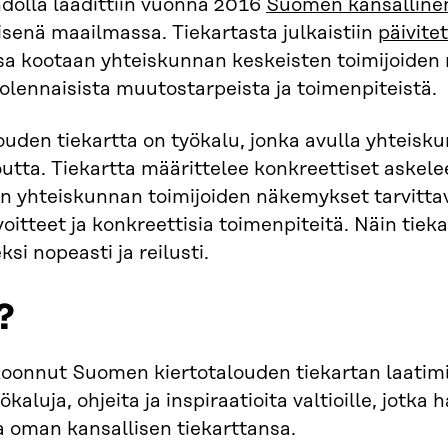
hdolla laadittiin vuonna 2016
Suomen kansallinen
enä maailmassa. Tiekartasta julkaistiin
päivite
sa kootaan yhteiskunnan keskeisten toimijoiden
olennaisista muutostarpeista ja toimenpiteistä.
ouden tiekartta on työkalu, jonka avulla yhteisk
outta. Tiekartta määrittelee konkreettiset aske
n yhteiskunnan toimijoiden näkemykset tarvittavi
avoitteet ja konkreettisia toimenpiteitä. Näin tiek
ksi nopeasti ja reilusti.
?
koonnut Suomen kiertotalouden tiekartan laatimis
ökaluja, ohjeita ja inspiraatioita valtioille, jotka
a oman kansallisen tiekarttansa.