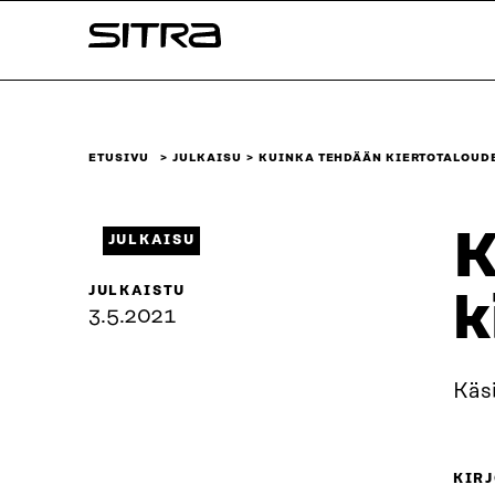
Siirry
Sitra
suoraan
sisältöön
↓
ETUSIVU
JULKAISU
KUINKA TEHDÄÄN KIERTOTALOUDE
K
JULKAISU
JULKAISTU
k
3.5.2021
Käs
KIRJ