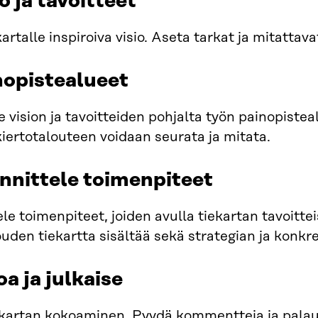
io ja tavoitteet
artalle inspiroiva visio. Aseta tarkat ja mitattava
nopistealueet
e vision ja tavoitteiden pohjalta työn painopisteal
kiertotalouteen voidaan seurata ja mitata.
nnittele toimenpiteet
le toimenpiteet, joiden avulla tiekartan tavoitt
ouden tiekartta sisältää sekä strategian ja konk
oa ja julkaise
ekartan kokoaminen. Pyydä kommentteja ja palaute