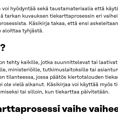
a voi hyödyntää sekä taustamateriaalia että käy
ää tarkan kuvauksen tiekarttaprosessin eri vai
prosessista. Käsikirja takaa, että ensi askeleitaan
e aloittaa tyhjästä.
?
on tehty kaikille, jotka suunnittelevat tai laativa
lle, ministeriöille, tutkimuslaitoksille tai asiantun
en tilanteessa, jossa päätös kiertotalouden tieka
ei ole vielä alkanut. Käsikirjaa voi käyttää myös 
miseksi tai silloin, kun tiekarttaa päivitetään.
arttaprosessi vaihe vaihee