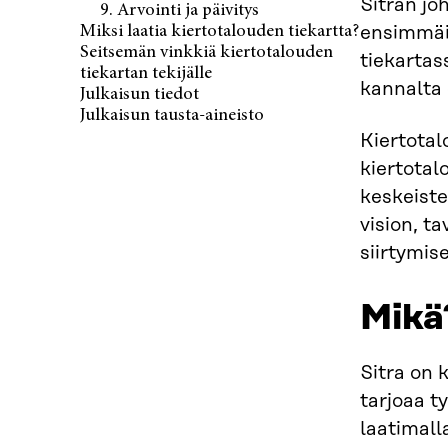
Sitran jo
9. Arvointi ja päivitys
Miksi laatia kiertotalouden tiekartta?
ensimmäis
Seitsemän vinkkiä kiertotalouden
tiekartas
tiekartan tekijälle
kannalta 
Julkaisun tiedot
Julkaisun tausta-aineisto
Kiertotal
kiertotal
keskeiste
vision, t
siirtymise
Mikä
Sitra on 
tarjoaa ty
laatimall