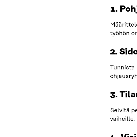
1. Poh
Määrittel
työhön on 
2. Si
Tunnista 
ohjausryh
3. Til
Selvitä p
vaiheille.