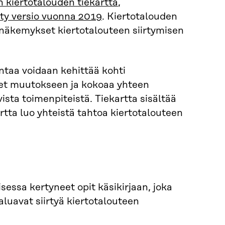
 kiertotalouden tiekartta
,
tty versio vuonna 2019
. Kiertotalouden
 näkemykset kiertotalouteen siirtymisen
untaa voidaan kehittää kohti
leet muutokseen ja kokoaa yhteen
sta toimenpiteistä. Tiekartta sisältää
artta luo yhteistä tahtoa kiertotalouteen
essa kertyneet opit käsikirjaan, joka
 haluavat siirtyä kiertotalouteen