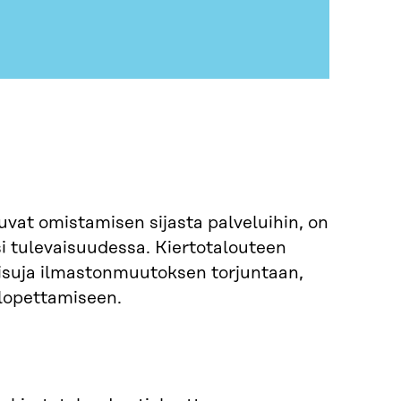
uvat omistamisen sijasta palveluihin, on
si tulevaisuudessa. Kiertotalouteen
kaisuja ilmastonmuutoksen torjuntaan,
lopettamiseen.