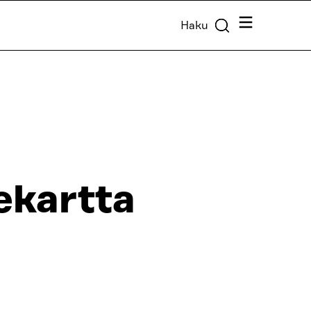
Valikko
Haku
ekartta