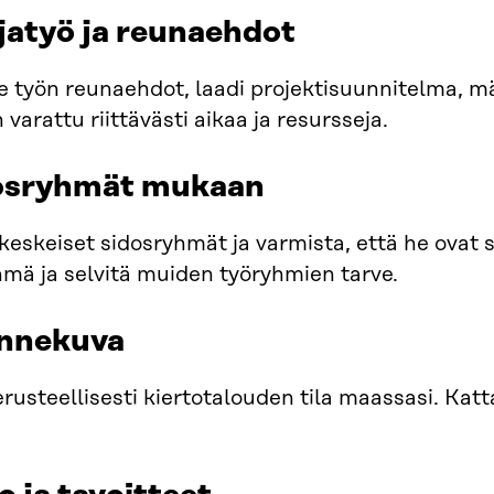
jatyö ja reunaehdot
e työn reunaehdot, laadi projektisuunnitelma, mä
varattu riittävästi aikaa ja resursseja.
dosryhmät mukaan
keskeiset sidosryhmät ja varmista, että he ovat 
mä ja selvitä muiden työryhmien tarve.
annekuva
erusteellisesti kiertotalouden tila maassasi. Kat