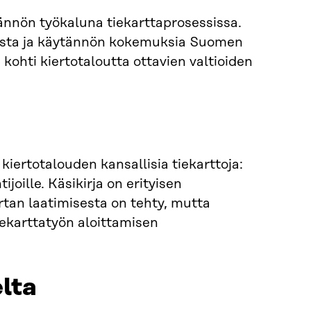
tännön työkaluna tiekarttaprosessissa.
heista ja käytännön kokemuksia Suomen
 kohti kiertotaloutta ottavien valtioiden
t kiertotalouden kansallisia tiekarttoja:
tijoille. Käsikirja on erityisen
rtan laatimisesta on tehty, mutta
tiekarttatyön aloittamisen
lta