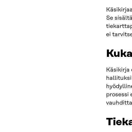
Käsikirja
Se sisält
tiekartta
ei tarvits
Kuka
Käsikirja 
hallituksi
hyödyllin
prosessi 
vauhditta
Tiek