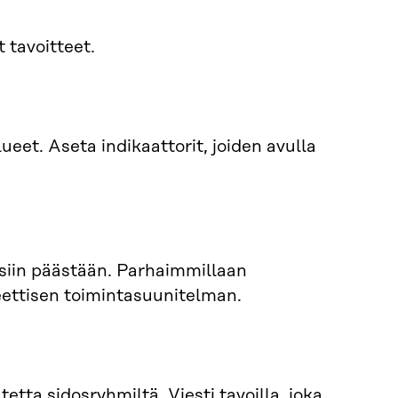
t tavoitteet.
ueet. Aseta indikaattorit, joiden avulla
eisiin päästään. Parhaimmillaan
reettisen toimintasuunitelman.
tta sidosryhmiltä. Viesti tavoilla, joka