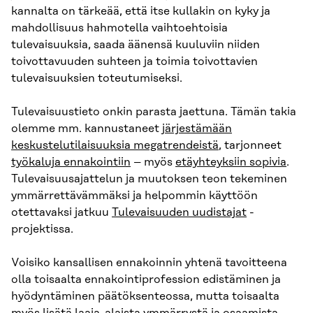
kannalta on tärkeää, että itse kullakin on kyky ja
mahdollisuus hahmotella vaihtoehtoisia
tulevaisuuksia, saada äänensä kuuluviin niiden
toivottavuuden suhteen ja toimia toivottavien
tulevaisuuksien toteutumiseksi.
Tulevaisuustieto onkin parasta jaettuna. Tämän takia
olemme mm. kannustaneet
järjestämään
keskustelutilaisuuksia megatrendeistä
, tarjonneet
työkaluja ennakointiin
– myös
etäyhteyksiin sopivia
.
Tulevaisuusajattelun ja muutoksen teon tekeminen
ymmärrettävämmäksi ja helpommin käyttöön
otettavaksi jatkuu
Tulevaisuuden uudistajat
-
projektissa.
Voisiko kansallisen ennakoinnin yhtenä tavoitteena
olla toisaalta ennakointiprofession edistäminen ja
hyödyntäminen päätöksenteossa, mutta toisaalta
myös lisätä laaja-alaista ymmärrystä ja osaamista