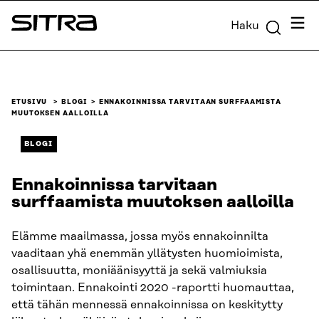
Siirry
Valik
Haku
suoraan
Sitra
sisältöön
↓
ETUSIVU
BLOGI
ENNAKOINNISSA TARVITAAN SURFFAAMISTA
MUUTOKSEN AALLOILLA
BLOGI
Ennakoinnissa tarvitaan
surffaamista muutoksen aalloilla
Elämme maailmassa, jossa myös ennakoinnilta
vaaditaan yhä enemmän yllätysten huomioimista,
osallisuutta, moniäänisyyttä ja sekä valmiuksia
toimintaan. Ennakointi 2020 -raportti huomauttaa,
että tähän mennessä ennakoinnissa on keskitytty