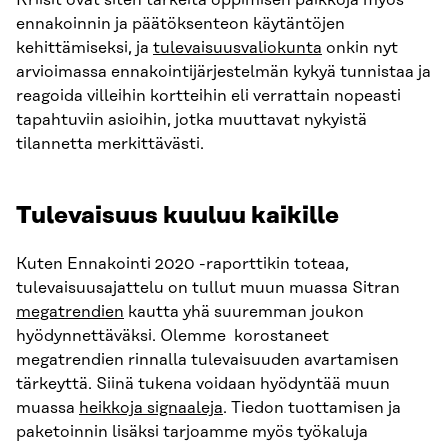
ennakoinnin ja päätöksenteon käytäntöjen
kehittämiseksi, ja
tulevaisuusvaliokunta
onkin nyt
arvioimassa ennakointijärjestelmän kykyä tunnistaa ja
reagoida villeihin kortteihin eli verrattain nopeasti
tapahtuviin asioihin, jotka muuttavat nykyistä
tilannetta merkittävästi.
Tulevaisuus kuuluu kaikille
Kuten Ennakointi 2020 -raporttikin toteaa,
tulevaisuusajattelu on tullut muun muassa Sitran
megatrendien
kautta yhä suuremman joukon
hyödynnettäväksi. Olemme korostaneet
megatrendien rinnalla tulevaisuuden avartamisen
tärkeyttä. Siinä tukena voidaan hyödyntää muun
muassa
heikkoja signaaleja
. Tiedon tuottamisen ja
paketoinnin lisäksi tarjoamme myös työkaluja