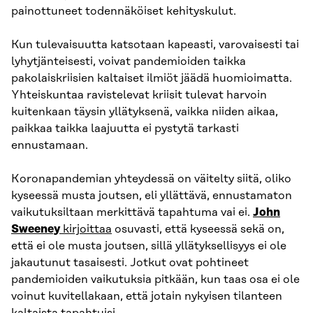
painottuneet todennäköiset kehityskulut.
Kun tulevaisuutta katsotaan kapeasti, varovaisesti tai
lyhytjänteisesti, voivat pandemioiden taikka
pakolaiskriisien kaltaiset ilmiöt jäädä huomioimatta.
Yhteiskuntaa ravistelevat kriisit tulevat harvoin
kuitenkaan täysin yllätyksenä, vaikka niiden aikaa,
paikkaa taikka laajuutta ei pystytä tarkasti
ennustamaan.
Koronapandemian yhteydessä on väitelty siitä, oliko
kyseessä musta joutsen, eli yllättävä, ennustamaton
vaikutuksiltaan merkittävä tapahtuma vai ei.
John
Sweeney
kirjoittaa
osuvasti, että kyseessä sekä on,
että ei ole musta joutsen, sillä yllätyksellisyys ei ole
jakautunut tasaisesti. Jotkut ovat pohtineet
pandemioiden vaikutuksia pitkään, kun taas osa ei ole
voinut kuvitellakaan, että jotain nykyisen tilanteen
kaltaista tapahtuisi.