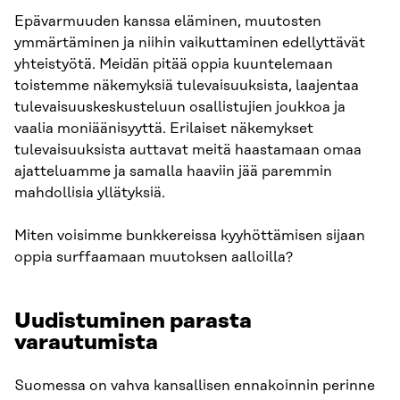
Epävarmuuden kanssa eläminen, muutosten
ymmärtäminen ja niihin vaikuttaminen edellyttävät
yhteistyötä. Meidän pitää oppia kuuntelemaan
toistemme näkemyksiä tulevaisuuksista, laajentaa
tulevaisuuskeskusteluun osallistujien joukkoa ja
vaalia moniäänisyyttä. Erilaiset näkemykset
tulevaisuuksista auttavat meitä haastamaan omaa
ajatteluamme ja samalla haaviin jää paremmin
mahdollisia yllätyksiä.
Miten voisimme bunkkereissa kyyhöttämisen sijaan
oppia surffaamaan muutoksen aalloilla?
Uudistuminen parasta
varautumista
Suomessa on vahva kansallisen ennakoinnin perinne