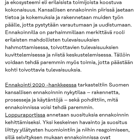
ja ekosysteemi eli erilaisista toimijoista koostuva
kokonaisuus. Kansallisen ennakoinnin piirissä jaetaan
tietoa ja kokemuksia ja rakennetaan muiden työn
päälle, jotta pystytään varautumaan ja uudistumaan.
Ennakoinnilla on parhaimmillaan merkittävä rooli
erilaisten mahdollisten tulevaisuuksien
hahmottamisessa, toivottavien tulevaisuuksien
kuvittelemisessa ja niistä keskustelemisessa. Tällöin
voidaan tehdä paremmin myös toimia, jotta päästään
kohti toivottavia tulevaisuuksia.
Ennakointi 2020 -hankkeessa
tarkasteltiin Suomen
kansallisen ennakoinnin nykytilaa – rakennetta,
prosesseja ja käytäntöjä – sekä pohdittiin, mitä
ennakoinnissa voisi tehdä paremmin.
Loppuraportissa
annetaan suosituksia ennakoinnin
kehittämiseksi. Yksi keskeinen havainto ja suositus
liittyy yllätysten huomiointiin ja niihin reagoimiseen,
sillä selvityksen mukaan ennakoinnissa ovat