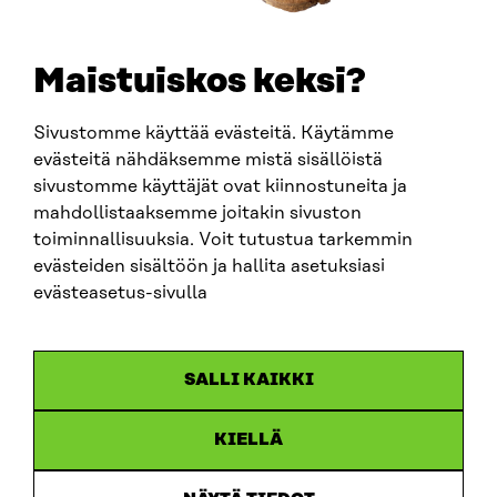
Maistuiskos keksi?
Sivustomme käyttää evästeitä. Käytämme
evästeitä nähdäksemme mistä sisällöistä
sivustomme käyttäjät ovat kiinnostuneita ja
mahdollistaaksemme joitakin sivuston
ARTIKKELI
toiminnallisuuksia. Voit tutustua tarkemmin
evästeiden sisältöön ja hallita asetuksiasi
China shock 2.0 – Eurooppa havahtuu liian hitaasti
Kiinan järjestelmävaltaan
evästeasetus-sivulla
25.6.2026
SALLI KAIKKI
KIELLÄ