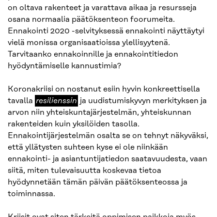
on oltava rakenteet ja varattava aikaa ja resursseja
osana normaalia päätöksenteon foorumeita.
Ennakointi 2020 -selvityksessä ennakointi näyttäytyi
vielä monissa organisaatioissa ylellisyytenä.
Tarvitaanko ennakoinnille ja ennakointitiedon
hyödyntämiselle kannustimia?
Koronakriisi on nostanut esiin hyvin konkreettisella
resilienssin
tavalla
resilienssin
ja uudistumiskyvyn merkityksen ja
arvon niin yhteiskuntajärjestelmän, yhteiskunnan
rakenteiden kuin yksilöiden tasolla.
Ennakointijärjestelmän osalta se on tehnyt näkyväksi,
että yllätysten suhteen kyse ei ole niinkään
ennakointi- ja asiantuntijatiedon saatavuudesta, vaan
siitä, miten tulevaisuutta koskevaa tietoa
hyödynnetään tämän päivän päätöksenteossa ja
toiminnassa.
Kriisit ovat siten tärkeitä oppimisen paikkoja myös