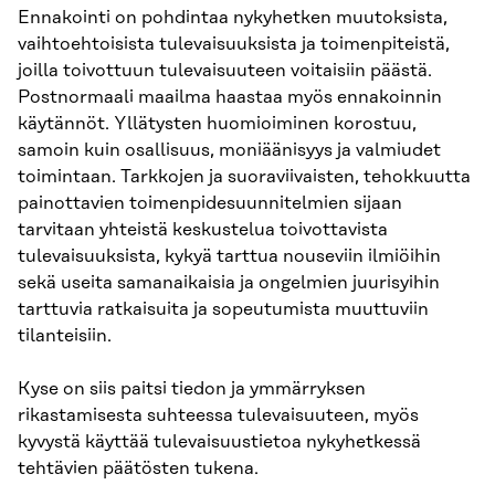
Ennakointi on pohdintaa nykyhetken muutoksista,
vaihtoehtoisista tulevaisuuksista ja toimenpiteistä,
joilla toivottuun tulevaisuuteen voitaisiin päästä.
Postnormaali maailma haastaa myös ennakoinnin
käytännöt. Yllätysten huomioiminen korostuu,
samoin kuin osallisuus, moniäänisyys ja valmiudet
toimintaan. Tarkkojen ja suoraviivaisten, tehokkuutta
painottavien toimenpidesuunnitelmien sijaan
tarvitaan yhteistä keskustelua toivottavista
tulevaisuuksista, kykyä tarttua nouseviin ilmiöihin
sekä useita samanaikaisia ja ongelmien juurisyihin
tarttuvia ratkaisuita ja sopeutumista muuttuviin
tilanteisiin.
Kyse on siis paitsi tiedon ja ymmärryksen
rikastamisesta suhteessa tulevaisuuteen, myös
kyvystä käyttää tulevaisuustietoa nykyhetkessä
tehtävien päätösten tukena.