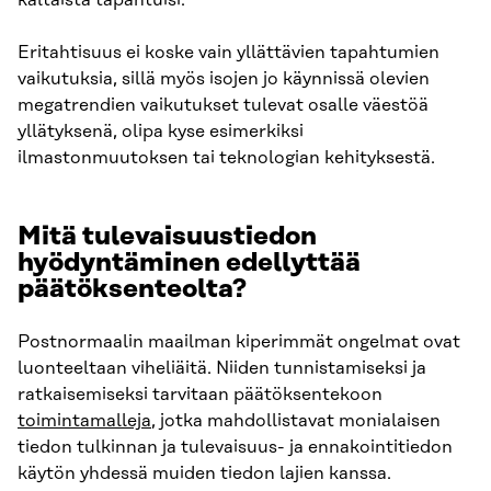
Eritahtisuus ei koske vain yllättävien tapahtumien
vaikutuksia, sillä myös isojen jo käynnissä olevien
megatrendien vaikutukset tulevat osalle väestöä
yllätyksenä, olipa kyse esimerkiksi
ilmastonmuutoksen tai teknologian kehityksestä.
Mitä tulevaisuustiedon
hyödyntäminen edellyttää
päätöksenteolta?
Postnormaalin maailman kiperimmät ongelmat ovat
luonteeltaan viheliäitä. Niiden tunnistamiseksi ja
ratkaisemiseksi tarvitaan päätöksentekoon
toimintamalleja
, jotka mahdollistavat monialaisen
tiedon tulkinnan ja tulevaisuus- ja ennakointitiedon
käytön yhdessä muiden tiedon lajien kanssa.