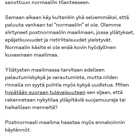
sanottuun normaaliin tilanteeseen.
Samaan aikaan käy kuitenkin yhä selvemmäksi, että
paluuta vanhaan tai ”normaaliin” ei ole. Olemme
siirtyneet postnormaaliin maailmaan, jossa yllätykset,
epäjatkuvuudet ja ristiriitaisuudet yleistyvät.
Normaalin käsite ei ole enää kovin hyödyllinen
kuvaamaan maailmaa.
Yllätysten maailmassa tarvitaan edelleen
palautumiskykyä ja varautumista, mutta niiden
rinnalla on syytä pohtia myös kykyä uudistua. Miten
hypätään suoraan tulevaisuuteen
sen sijaan, että
rakennetaan nykytilaa ylläpitäviä suojamuureja tai
haikaillaan menneitä?
Postnormaali maailma haastaa myös ennakoinnin
käytännöt.