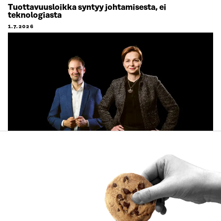
Tuottavuusloikka syntyy johtamisesta, ei
teknologiasta
1.7.2026
ARTIKKELI
Käyttäjien tarpeet keskiöön ja käytännön pilotteja –
Muistio esittää 10 suositusta ekosysteemitilinpidon
kehittämiseksi
30.6.2026