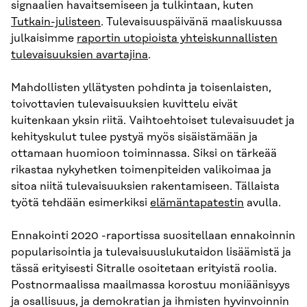
signaalien havaitsemiseen ja tulkintaan, kuten
Tutkain-julisteen
. Tulevaisuuspäivänä maaliskuussa
julkaisimme
raportin utopioista yhteiskunnallisten
tulevaisuuksien avartajina
.
Mahdollisten yllätysten pohdinta ja toisenlaisten,
toivottavien tulevaisuuksien kuvittelu eivät
kuitenkaan yksin riitä. Vaihtoehtoiset tulevaisuudet ja
kehityskulut tulee pystyä myös sisäistämään ja
ottamaan huomioon toiminnassa. Siksi on tärkeää
rikastaa nykyhetken toimenpiteiden valikoimaa ja
sitoa niitä tulevaisuuksien rakentamiseen. Tällaista
työtä tehdään esimerkiksi
elämäntapatestin
avulla.
Ennakointi 2020 -raportissa suositellaan ennakoinnin
popularisointia ja tulevaisuuslukutaidon lisäämistä ja
tässä erityisesti Sitralle osoitetaan erityistä roolia.
Postnormaalissa maailmassa korostuu moniäänisyys
ja osallisuus, ja demokratian ja ihmisten hyvinvoinnin