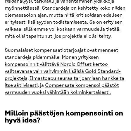
riskianalyysi, tarkkailu ja vähentäminen yksikköjä
myönnettäessä. Standardeja on kehitetty koko niiden
olemassaolon ajan, mutta niitä
kritisoidaan edelleen
erityisesti lisäisyyden todistamisesta
. Se on erityisen
vaikeaa, sillä emme voi koskaan varmuudella tietää,
mitä olisi tapahtunut, jos projektia ei olisi tehty.
Suomalaiset kompensaatiotarjoajat ovat menneet
standardeja pidemmälle.
Monen yrityksen
kompensoinnit välittävä Nordic Offset kertoo
valitsevansa vain vahvimmin lisäisiä Gold Standard-
projekteja, Ilmastoapu seuraa tarjoamiaan hankkeita
itse aktiivisesti
, ja
Compensate kompensoi päästöt
varmuuden vuoksi vähintään kolminkertaisesti.
Milloin päästöjen kompensointi on
hyvä idea?