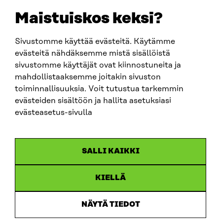
sitra@sitra.fi
Maistuiskos keksi?
Sivustomme käyttää evästeitä. Käytämme
SITRA SOSIAALISESSA MEDIASSA
evästeitä nähdäksemme mistä sisällöistä
sivustomme käyttäjät ovat kiinnostuneita ja
LinkedIn
mahdollistaaksemme joitakin sivuston
Instagram
toiminnallisuuksia. Voit tutustua tarkemmin
YouTube
evästeiden sisältöön ja hallita asetuksiasi
evästeasetus-sivulla
Sitra 2025
SALLI KAIKKI
Tietosuoja
KIELLÄ
Evästeasetukset
Ilmoituskanava
NÄYTÄ TIEDOT
Saavutettavuusseloste
Asiakirjajulkisuus