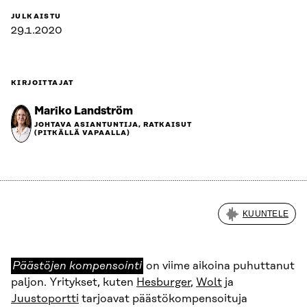
JULKAISTU
29.1.2020
KIRJOITTAJAT
Mariko Landström
JOHTAVA ASIANTUNTIJA, RATKAISUT
(PITKÄLLÄ VAPAALLA)
KUUNTELE
Päästöjen
Päästöjen kompensointi
on viime aikoina puhuttanut
kompensointi
paljon. Yritykset, kuten
Hesburger
,
Wolt
ja
Juustoportti
tarjoavat päästökompensoituja