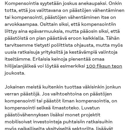
Kompensointia syytetään joskus anekaupaksi. Onkin
totta, että jos valittavana on päästöjen vähentäminen
tai kompensointi, päästöjen vähentäminen itse on
arvokkaampaa. Osittain siksi, että kompensointiin
liittyy aina epävarmuuksia, mutta pääosin siksi, että
päästöistä on pian päästävä eroon kaikkialla. Tähän
tarvitsemme tietysti poliittista ohjausta, mutta myös
uusia ratkaisuja yrityksiltä ja kestävämpiä valintoja
itseltämme. Erilaisia keinoja pienentää omaa
hiilijalanjälkeä voi löytää esimerkiksi
100 fiksun teon
joukosta.
Jokainen meistä kuitenkin tuottaa väkisinkin jonkun
verran päästöjä. Jos vaihtoehtoina on päästöjen
kompensointi tai päästöt ilman kompensointia, on
kompensointi selkeä ilmastoteko. Luvatun
päästövähennyksen lisäksi monet projektit
mobilisoivat investointeja puhtaisiin ratkaisuihin
myös paikalliselta yksityiseltä sektorilta, lisäävät