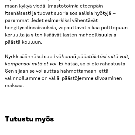
maan kykyä viedä ilmastotoimia eteenpäin
itsenäisesti ja tuovat suoria sosiaalisia hyötyjä –
paremmat liedet esimerkiksi vähentävät
hengityselinsairauksia, vapauttavat aikaa polttopuun
keruulta ja siten lisäävät lasten mahdollisuuksia
päästä kouluun.
Nyrkkisäännöksi sopii
vähennä päästöistäsi mitä voit,
kompensoi mitä et voi
. Ei hätää, se ei ole rahastusta.
Sen sijaan se voi auttaa hahmottamaan, että
valinnoillamme on väliä: päästöjemme siivoaminen
maksaa.
Tutustu myös