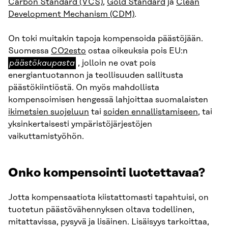
Carbon Standard (VCS)
,
Gold Standard
ja
Clean
Development Mechanism (CDM)
.
On toki muitakin tapoja kompensoida päästöjään.
päästökau
Suomessa
CO2esto
ostaa oikeuksia pois EU:n
päästökaupasta
, jolloin ne ovat pois
energiantuotannon ja teollisuuden sallitusta
päästökiintiöstä. On myös mahdollista
kompensoimisen hengessä lahjoittaa suomalaisten
ikimetsien suojeluun
tai
soiden ennallistamiseen
, tai
yksinkertaisesti ympäristöjärjestöjen
vaikuttamistyöhön.
Onko kompensointi luotettavaa?
Jotta kompensaatiota kiistattomasti tapahtuisi, on
tuotetun päästövähennyksen oltava todellinen,
mitattavissa, pysyvä ja lisäinen. Lisäisyys tarkoittaa,