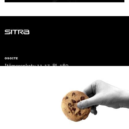
Sitra
OSOITE
Itämerenkatu 11-13, PL 160,
00181 Helsinki
Saapumisohjeet
Y-TUNNUS
0202132-3
PUHELIN
+358 294 618 991
SÄHKÖPOSTI
etunimi.sukunimi@sitra.fi