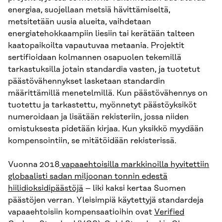
energiaa, suojellaan metsiä hävittämiseltä,
metsitetään uusia alueita, vaihdetaan
energiatehokkaampiin liesiin tai kerätään talteen
kaatopaikoilta vapautuvaa metaania. Projektit
sertifioidaan kolmannen osapuolen tekemillä
tarkastuksilla jotain standardia vasten, ja tuotetut
päästövähennykset lasketaan standardin
määrittämillä menetelmillä. Kun päästövähennys on
tuotettu ja tarkastettu, myönnetyt päästöyksiköt
numeroidaan ja lisätään rekisteriin, jossa niiden
omistuksesta pidetään kirjaa. Kun yksikkö myydään
kompensointiin, se mitätöidään rekisterissä.
Vuonna 2018
vapaaehtoisilla markkinoilla hyvitettiin
globaalisti sadan miljoonan tonnin edestä
hiilidioksidipäästöjä
– liki kaksi kertaa Suomen
päästöjen verran. Yleisimpiä käytettyjä standardeja
vapaaehtoisiin kompensaatioihin ovat
Verified