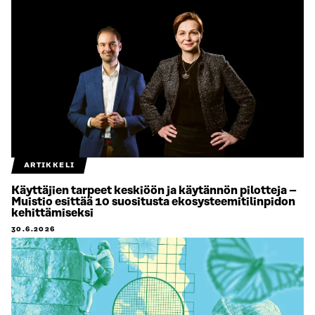
ARTIKKELI
Käyttäjien tarpeet keskiöön ja käytännön pilotteja –
Muistio esittää 10 suositusta ekosysteemitilinpidon
kehittämiseksi
30.6.2026