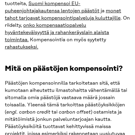
tuotteita,
Suomi kompensoi EU-
puheenjohtajakautensa lentojen päästöt
ja
monet
tahot tarjoavat kompensointipalveluja kuluttajille
. On
riidelty,
onko kompensaatiopalvelu
hyväntekeväisyyttä ja rahankeräyslain alaista
toimintaa.
Kompensointia on myös syytetty
rahastukseksi.
Mitä on päästöjen kompensointi?
Päästöjen kompensoinnilla tarkoitetaan sitä, että
kumotaan aiheutettu ilmastohaitta vähentämällä tai
sitomalla omia päästöjä vastaava määrä jossain
toisaalla. Yleensä tämä tarkoittaa päästöyksikköjen
(
engl. carbon credit
tai
carbon offset
) ostamista ja
mitätöimistä jonkun palveluntarjoajan kautta.
Päästöyksiköitä tuottavat kehittyvissä maissa
projektit, joissa esimerkiksi rakennetaan uusiutuvaa