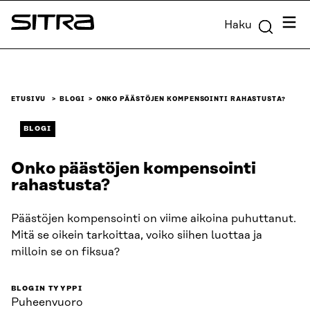
Siirry
Valik
Haku
suoraan
Sitra
sisältöön
↓
ETUSIVU
BLOGI
ONKO PÄÄSTÖJEN KOMPEN­SOINTI RAHASTUSTA?
BLOGI
Onko päästöjen kompen­sointi
rahastusta?
Päästöjen kompensointi on viime aikoina puhuttanut.
Mitä se oikein tarkoittaa, voiko siihen luottaa ja
milloin se on fiksua?
BLOGIN TYYPPI
Puheenvuoro