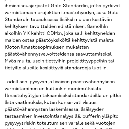
ihmisoikeusjärjestöt Gold Standardin, jotka pyrkivät
varmistamaan projektien ilmastohyödyn, sekä Gold
Standardin tapauksessa lisäksi muiden kestävän
kehityksen tavoitteiden edistämisen. Samoihin
aikoihin YK kehitti CDM:n, joka salli kehittyneiden
maiden ostaa päästöyksiköitä kehittyvistä maista
Kioton ilmastosopimuksen mukaisten
päästövähennysvelvoitteidensa saavuttamiseksi.
Myös muita, usein tiettyihin projektityyppeihin tai
tietyille alueille keskittyviä standardeja luotiin.
Todellisen, pysyvän ja lisäisen päästövähennyksen
varmistaminen on kuitenkin monimutkaista.
Ilmastohyötyjen takaamiseksi standardeilla on pitkä
lista vaatimuksia, kuten konservatiivisuus
päästövähennysten laskemisessa, lisäisyyden
testaaminen investointianalyysillä, bufferin ylläpito
pysyvyysriskin toteutumisen varalle sekä vuotojen