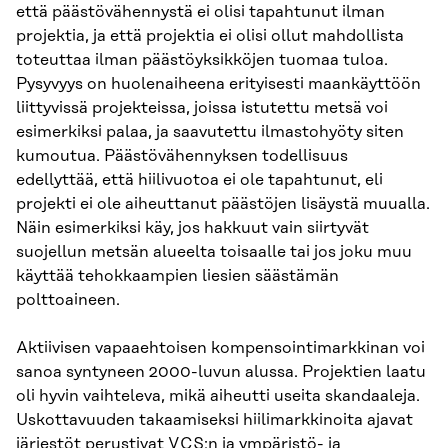
että päästövähennystä ei olisi tapahtunut ilman
projektia, ja että projektia ei olisi ollut mahdollista
toteuttaa ilman päästöyksikköjen tuomaa tuloa.
Pysyvyys on huolenaiheena erityisesti maankäyttöön
liittyvissä projekteissa, joissa istutettu metsä voi
esimerkiksi palaa, ja saavutettu ilmastohyöty siten
kumoutua. Päästövähennyksen todellisuus
edellyttää, että hiilivuotoa ei ole tapahtunut, eli
projekti ei ole aiheuttanut päästöjen lisäystä muualla.
Näin esimerkiksi käy, jos hakkuut vain siirtyvät
suojellun metsän alueelta toisaalle tai jos joku muu
käyttää tehokkaampien liesien säästämän
polttoaineen.
Aktiivisen vapaaehtoisen kompensointimarkkinan voi
sanoa syntyneen 2000-luvun alussa. Projektien laatu
oli hyvin vaihteleva, mikä aiheutti useita skandaaleja.
Uskottavuuden takaamiseksi hiilimarkkinoita ajavat
järjestöt perustivat VCS:n ja ympäristö- ja