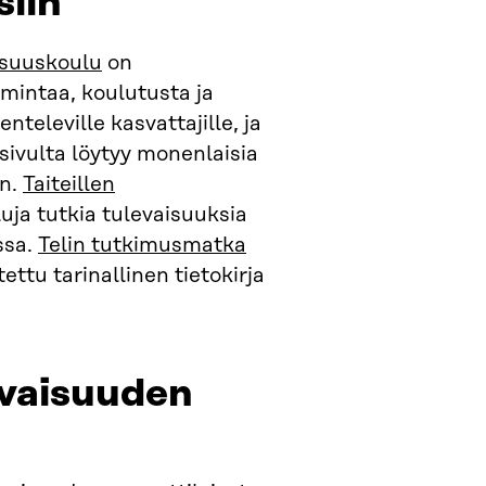
siin
isuuskoulu
on
imintaa, koulutusta ja
nteleville kasvattajille, ja
sivulta löytyy monenlaisia
en.
Taiteillen
ja tutkia tulevaisuuksia
ssa.
Telin tutkimusmatka
tettu tarinallinen tietokirja
evaisuuden