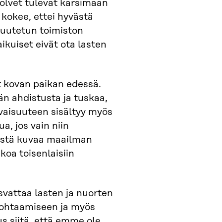
polvet tulevat kärsimään
kokee, ettei hyvästä
tuutetun toimiston
ikuiset eivät ota lasten
t kovan paikan edessä.
n ahdistusta ja tuskaa,
levaisuuteen sisältyy myös
a, jos vain niin
listä kuvaa maailman
koa toisenlaisiin
vattaa lasten ja nuorten
kohtaamiseen ja myös
s siitä, että emme ole