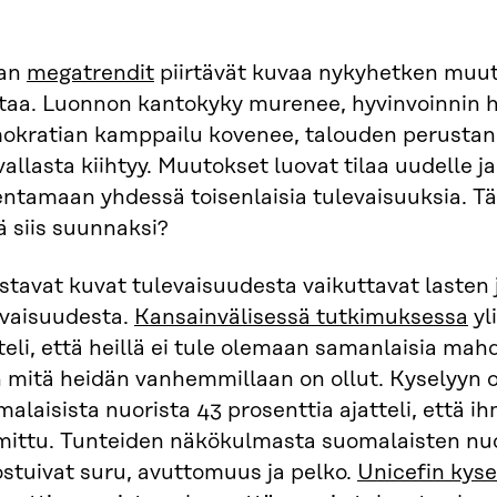
ran
megatrendit
piirtävät kuvaa nykyhetken muuto
ttaa. Luonnon kantokyky murenee, hyvinvoinnin h
okratian kamppailu kovenee, talouden perustan 
vallasta kiihtyy. Muutokset luovat tilaa uudelle j
ntamaan yhdessä toisenlaisia tulevaisuuksia. Täl
 siis suunnaksi?
stavat kuvat tulevaisuudesta vaikuttavat lasten
evaisuudesta.
Kansainvälisessä tutkimuksessa
yl
teli, että heillä ei tule olemaan samanlaisia ma
 mitä heidän vanhemmillaan on ollut. Kyselyyn o
alaisista nuorista 43 prosenttia ajatteli, että 
mittu. Tunteiden näkökulmasta suomalaisten nu
stuivat suru, avuttomuus ja pelko.
Unicefin kyse