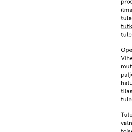
pros
ilm
tul
tut
tule
Opet
Vihe
mut
palj
hal
tila
tule
Tul
val
tois