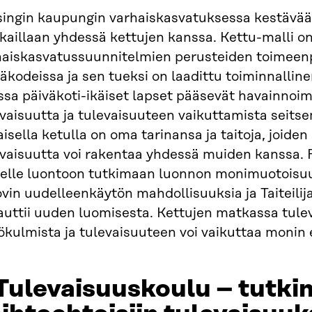
singin kaupungin varhaiskasvatuksessa kestävää
kaillaan yhdessä kettujen kanssa. Kettu-malli o
haiskasvatussuunnitelmien perusteiden toimeen
äkodeissa ja sen tueksi on laadittu toiminnallin
ssa päiväkoti-ikäiset lapset pääsevät havainnoi
evaisuutta ja tulevaisuuteen vaikuttamista seit
isella ketulla on oma tarinansa ja taitoja, joiden
vaisuutta voi rakentaa yhdessä muiden kanssa. R
kelle luontoon tutkimaan luonnon monimuotoisuut
in uudelleenkäytön mahdollisuuksia ja Taiteilija
auttii uuden luomisesta. Kettujen matkassa tule
kulmista ja tulevaisuuteen voi vaikuttaa monin e
 Tulevaisuuskoulu – tutk