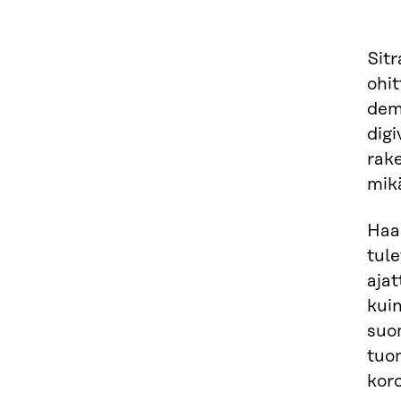
Sit
ohi
dem
digi
rake
mikä
Haa
tul
ajat
kuin
suom
tuo
koro