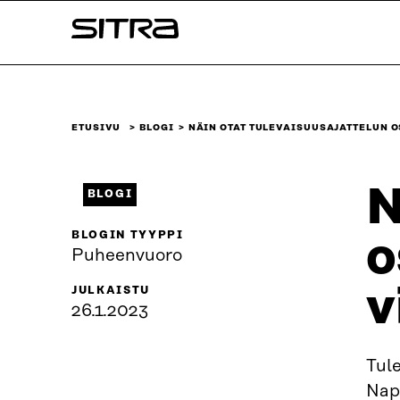
Siirry
Sitra
suoraan
sisältöön
↓
ETUSIVU
BLOGI
NÄIN OTAT TULEVAISUUSAJATTELUN 
N
BLOGI
BLOGIN TYYPPI
o
Puheenvuoro
v
JULKAISTU
26.1.2023
Tul
Napp