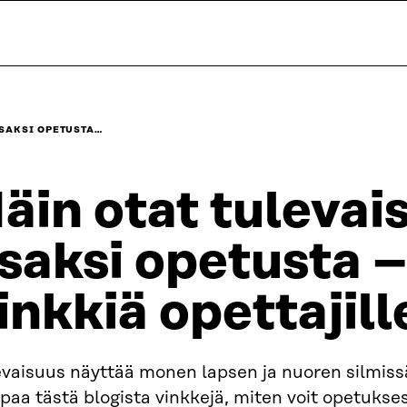
OSAKSI OPETUSTA…
äin otat tulevai
saksi opetusta –
inkkiä opettajill
evaisuus näyttää monen lapsen ja nuoren silmiss
aa tästä blogista vinkkejä, miten voit opetukses