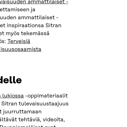
vaisuuden ammattilaiset -
pettamiseen ja
suuden ammattilaiset -
eet inspiraationsa Sitran
leet myös tekemässä
ös:
Terveisiä
vaisuusosaamista
delle
 lukiossa
-oppimateriaalit
 Sitran tulevaisuustaajuus
t juurruttamaan
ältävät tehtäviä, videoita,