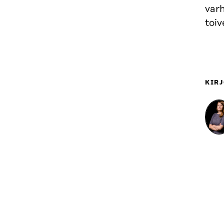
var
toi
KIRJ