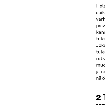
Hel
seik
var
päiv
kan
tul
Joka
tule
ret
muov
ja n
näkö
2