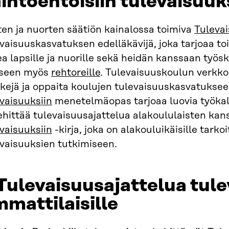
ihtoehtoisiin tulevaisuuk
en ja nuorten säätiön kainalossa toimiva
Tuleva
vaisuuskasvatuksen edelläkävijä, joka tarjoaa to
a lapsille ja nuorille sekä heidän kanssaan työske
kseen myös
rehtoreille
. Tulevaisuuskoulun verkko
kkejä ja oppaita koulujen tulevaisuuskasvatukse
vaisuuksiin
menetelmäopas tarjoaa luovia työkalu
ehittää tulevaisuusajattelua alakoululaisten kan
vaisuuksiin
-kirja, joka on alakouluikäisille tarkoi
evaisuuksien tutkimiseen.
Tulevaisuusajattelua tul
mattilaisille