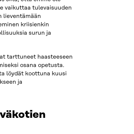
e vaikuttaa tulevaisuuden
an lieventämään
eminen kriisienkin
lisuuksia surun ja
at tarttuneet haasteeseen
amiseksi osana opetusta.
sta löydät koottuna kuusi
kseen ja
iväkotien