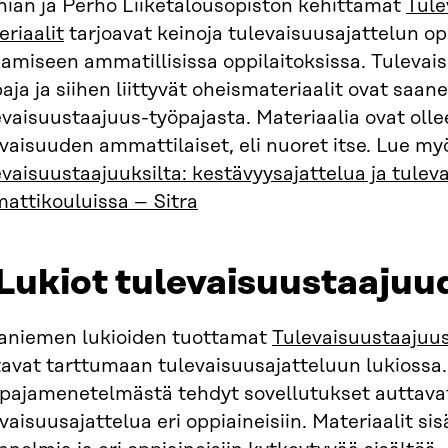
ian ja Perho Liiketalousopiston kehittämät
Tule
riaalit
tarjoavat keinoja tulevaisuusajattelun o
amiseen ammatillisissa oppilaitoksissa. Tulevai
aja ja siihen liittyvät oheismateriaalit ovat saan
evaisuustaajuus-työpajasta. Materiaalia ovat ol
vaisuuden ammattilaiset, eli nuoret itse. Lue my
vaisuustaajuuksilta: kestävyysajattelua ja tule
attikouluissa – Sitra
Lukiot tulevaisuustaajuu
aniemen lukioiden tuottamat
Tulevaisuustaajuus
avat tarttumaan tulevaisuusajatteluun lukiossa.
öpajamenetelmästä tehdyt sovellutukset auttava
vaisuusajattelua eri oppiaineisiin. Materiaalit sis