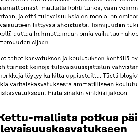
jäämättömästi matkalla kohti tuhoa, vaan voimm
ntaan, ja että tulevaisuuksia on monia, on omia
vaisuuteen liittyvää ahdistusta. Toimijuuden tuk
kellä auttaa hahmottamaan omia vaikutusmahdol
ttomuuden sijaan.
et tahot kasvatuksen ja koulutuksen kentällä ov
ehittäneet keinoja tulevaisuusajattelun vahvist
erkkejä löytyy kaikilta oppiasteilta. Tästä blogi
kkiä varhaiskasvatuksesta ammatilliseen koulutu
iskasvatukseen. Pistä sinäkin vinkkisi jakoon!
Kettu-mallista potkua pä
ulevaisuuskasvatukseen