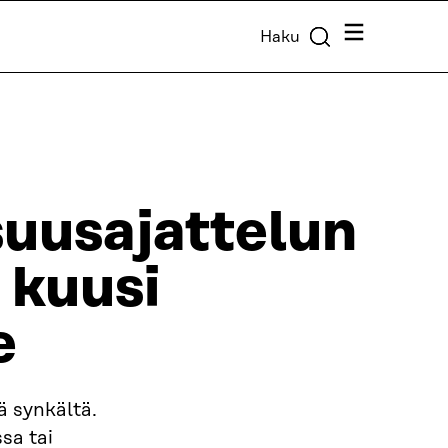
Valikko
Haku
suusajattelun
 kuusi
e
ä synkältä.
sa tai