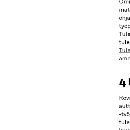
Omn
mate
ohja
työp
Tul
tule
Tule
amm
4
Rov
autt
-ty
tule