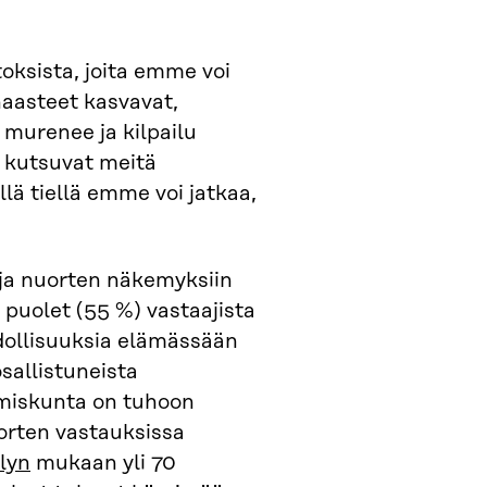
ksista, joita emme voi
aasteet kasvavat,
murenee ja kilpailu
a kutsuvat meitä
lä tiellä emme voi jatkaa,
 ja nuorten näkemyksiin
i puolet (55 %) vastaajista
hdollisuuksia elämässään
sallistuneista
ihmiskunta on tuhoon
orten vastauksissa
lyn
mukaan yli 70