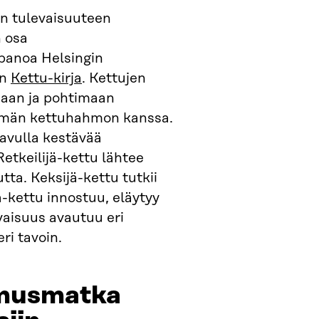
n tulevaisuuteen
n osa
panoa Helsingin
en
Kettu-kirja
. Kettujen
maan ja pohtimaan
semän kettuhahmon kanssa.
 avulla kestävää
etkeilijä-kettu lähtee
ta. Keksijä-kettu tutkii
-kettu innostuu, eläytyy
vaisuus avautuu eri
ri tavoin.
imusmatka