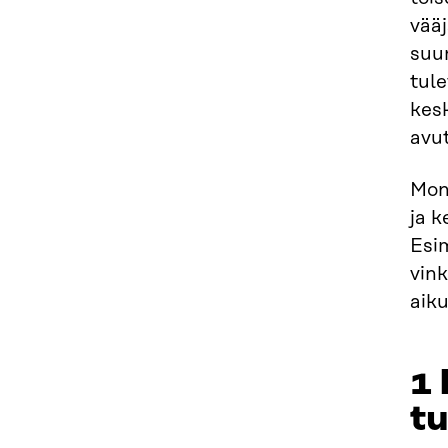
vää
suu
tule
kes
avu
Mon
ja k
Esim
vin
aiku
1 
t