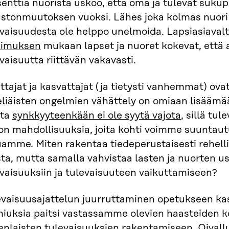
enttia nuorista uskoo, että oma ja tulevat suku
astonmuutoksen vuoksi. Lähes joka kolmas nuori 
evaisuudesta ole helppo unelmoida. Lapsiasiaval
kimuksen
mukaan lapset ja nuoret kokevat, että a
vaisuutta riittävän vakavasti.
tajat ja kasvattajat (ja tietysti vanhemmat) ova
liäisten ongelmien vähättely on omiaan lisäämää
ta
synkkyyteenkään ei ole syytä vajota
, sillä tu
on mahdollisuuksia, joita kohti voimme suuntautu
uamme. Miten rakentaa tiedeperustaisesti rehel
sta, mutta samalla vahvistaa lasten ja nuorten us
vaisuuksiin ja tulevaisuuteen vaikuttamiseen?
evaisuusajattelun juurruttaminen opetukseen kas
miuksia paitsi vastassamme olevien haasteiden 
enlaisten tulevaisuuksien rakentamiseen. Oivallu