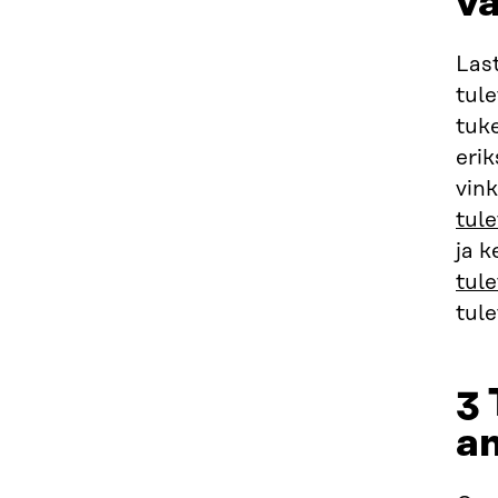
va
Last
tule
tuke
eri
vin
tule
ja k
tule
tul
3
am