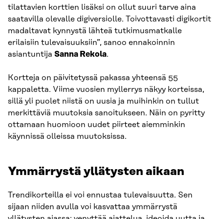
tilattavien korttien lisäksi on ollut suuri tarve aina
saatavilla olevalle digiversiolle. Toivottavasti digikortit
madaltavat kynnystä lähteä tutkimusmatkalle
erilaisiin tulevaisuuksiin”, sanoo ennakoinnin
asiantuntija
Sanna Rekola
.
Kortteja on päivitetyssä pakassa yhteensä 55
kappaletta. Viime vuosien myllerrys näkyy korteissa,
sillä yli puolet niistä on uusia ja muihinkin on tullut
merkittäviä muutoksia sanoitukseen. Näin on pyritty
ottamaan huomioon uudet piirteet aiemminkin
käynnissä olleissa muutoksissa.
Ymmärrystä yllätysten aikaan
Trendikorteilla ei voi ennustaa tulevaisuutta. Sen
sijaan niiden avulla voi kasvattaa ymmärrystä
yllätysten ajassa: venyttää ajattelua, ideoida uutta ja