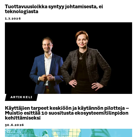
Tuottavuusloikka syntyy johtamisesta, ei
teknologiasta
1.7.2026
ARTIKKELI
Käyttäjien tarpeet keskiöön ja käytännön pilotteja –
Muistio esittää 10 suositusta ekosysteemitilinpidon
kehittämiseksi
30.6.2026