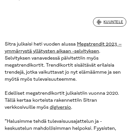
KUUNTELE
Sitra julkaisi heti vuoden alussa
Megatrendit 2023 –
ymmärrystä yllätysten aikaan -selvityksen
.
Selvityksen vanavedessä päivitettiin myös
megatrendikortit. Trendikortit sisältävät erilaisia
trendejä, jotka vaikuttavat jo nyt elämäämme ja sen
myötä myös tulevaisuuteemme.
Edelliset megatrendikortit julkaistiin vuonna 2020.
Tällä kertaa korteista rakennettiin Sitran
verkkosivuille myös
digiversio
.
”Halusimme tehdä tulevaisuusajattelun ja -
keskustelun mahdollisimman helpoksi. Fyysisten,