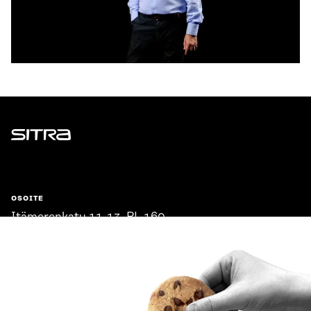
Sitra
OSOITE
Itämerenkatu 11-13, PL 160,
00181 Helsinki
Saapumisohjeet
Y-TUNNUS
0202132-3