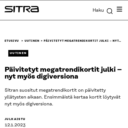
Siirry
Valik
Haku
suoraan
Sitra
sisältöön
↓
ETUSIVU
UUTINEN
PÄIVITETYT MEGATRENDIKORTIT JULKI – NYT…
UUTINEN
Päivitetyt megatrendikortit julki –
nyt myös digiversiona
Sitran suositut megatrendikortit on päivitetty
yllätysten aikaan. Ensimmäistä kertaa kortit löytyvät
nyt myös digiversiona.
JULKAISTU
12.1.2023