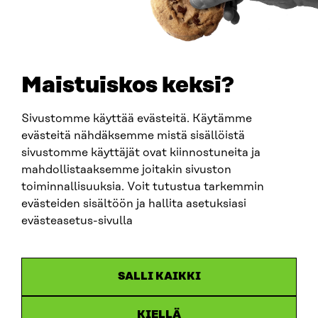
PUHELIN
+358 294 618 991
SÄHKÖPOSTI
etunimi.sukunimi@sitra.fi
sitra@sitra.fi
Maistuiskos keksi?
Sivustomme käyttää evästeitä. Käytämme
SITRA SOSIAALISESSA MEDIASSA
evästeitä nähdäksemme mistä sisällöistä
sivustomme käyttäjät ovat kiinnostuneita ja
LinkedIn
mahdollistaaksemme joitakin sivuston
Instagram
toiminnallisuuksia. Voit tutustua tarkemmin
YouTube
evästeiden sisältöön ja hallita asetuksiasi
evästeasetus-sivulla
Sitra 2025
SALLI KAIKKI
Tietosuoja
KIELLÄ