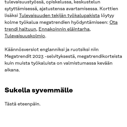
tulevaisuustyössä, opiskelussa, keskustelun
sytyttämisessä, ajatustensa avartamisessa. Korttien
lisäksi
Tulevaisuuden tekijän työkalupakista
löytyy
kolme työkalua megatrendien hyödyntämiseen:
Ota
trendi haltuun
,
Ennakoinnin eläintarha
,
Tulevaisuuskolmio
.
Käännösversiot englanniksi ja ruotsiksi niin
Megatrendit 2023 -selvityksestä, megatrendikorteista
kuin muista työkaluista on valmistumassa kevään
aikana.
Sukella syvemmälle
Tästä eteenpäin.