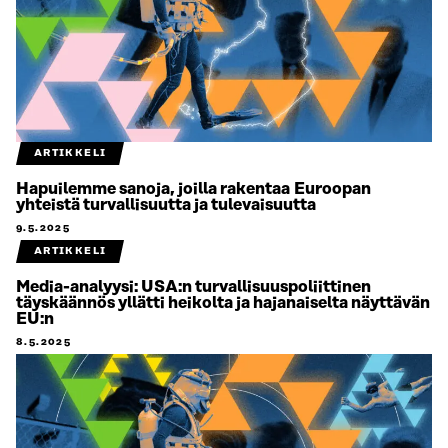
ARTIKKELI
Hapuilemme sanoja, joilla rakentaa Euroopan
yhteistä turvallisuutta ja tulevaisuutta
9.5.2025
ARTIKKELI
Media-analyysi: USA:n turvallisuuspoliittinen
täyskäännös yllätti heikolta ja hajanaiselta näyttävän
EU:n
8.5.2025