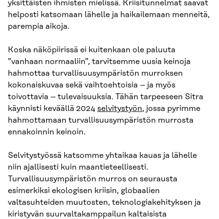
yksittäisten ihmisten mielissä. Kriisitunnelmat saavat
helposti katsomaan lähelle ja haikailemaan menneitä,
parempia aikoja.
Koska näköpiirissä ei kuitenkaan ole paluuta
”vanhaan normaaliin”, tarvitsemme uusia keinoja
hahmottaa turvallisuusympäristön murroksen
kokonaiskuvaa sekä vaihtoehtoisia – ja myös
toivottavia – tulevaisuuksia. Tähän tarpeeseen Sitra
käynnisti keväällä 2024
selvitystyön
, jossa pyrimme
hahmottamaan turvallisuusympäristön murrosta
ennakoinnin keinoin.
Selvitystyössä katsomme yhtaikaa kauas ja lähelle
niin ajallisesti kuin maantieteellisesti.
Turvallisuusympäristön murros on seurausta
esimerkiksi ekologisen kriisin, globaalien
valtasuhteiden muutosten, teknologiakehityksen ja
kiristyvän suurvaltakamppailun kaltaisista