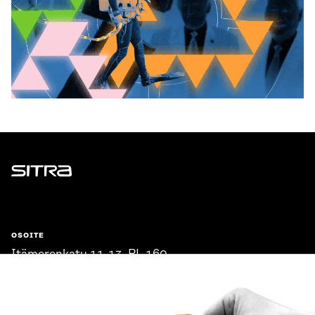
Sitra
OSOITE
Itämerenkatu 11-13, PL 160,
00181 Helsinki
Saapumisohjeet
Y-TUNNUS