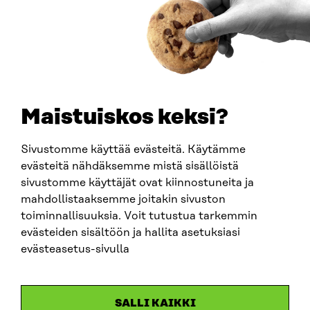
0202132-3
PUHELIN
+358 294 618 991
SÄHKÖPOSTI
etunimi.sukunimi@sitra.fi
sitra@sitra.fi
Maistuiskos keksi?
Sivustomme käyttää evästeitä. Käytämme
SITRA SOSIAALISESSA MEDIASSA
evästeitä nähdäksemme mistä sisällöistä
sivustomme käyttäjät ovat kiinnostuneita ja
LinkedIn
mahdollistaaksemme joitakin sivuston
Instagram
toiminnallisuuksia. Voit tutustua tarkemmin
YouTube
evästeiden sisältöön ja hallita asetuksiasi
evästeasetus-sivulla
Sitra 2025
SALLI KAIKKI