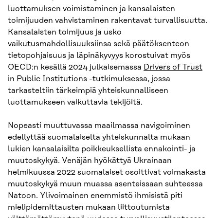
luottamuksen voimistaminen ja kansalaisten
toimijuuden vahvistaminen rakentavat turvallisuutta.
Kansalaisten toimijuus ja usko
vaikutusmahdollisuuksiinsa sekä päätöksenteon
tietopohjaisuus ja läpinäkyvyys korostuivat myös
OECD:n kesällä 2024 julkaisemassa
Drivers of Trust
in Public Institutions -tutkimuksessa
, jossa
tarkasteltiin tärkeimpiä yhteiskunnalliseen
luottamukseen vaikuttavia tekijöitä.
Nopeasti muuttuvassa maailmassa navigoiminen
edellyttää suomalaiselta yhteiskunnalta mukaan
lukien kansalaisilta poikkeuksellista ennakointi- ja
muutoskykyä. Venäjän hyökättyä Ukrainaan
helmikuussa 2022 suomalaiset osoittivat voimakasta
muutoskykyä muun muassa asenteissaan suhteessa
Natoon. Ylivoimainen enemmistö ihmisistä piti
mielipidemittausten mukaan liittoutumista