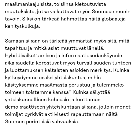
maailmanlaajuisista, toisiinsa kietoutuvista
muutoksista, jotka vaikuttavat myös Suomeen monin
tavoin. Siksi on tärkeää hahmottaa näitä globaaleja
kehityskulkuja.
Samaan aikaan on tärkeää ymmärtää myös sitä, mitä
tapahtuu ja mitkä asiat muuttuvat lähellä.
Hybridivaikuttamisen ja informaatiosodankäynnin
aikakaudella korostuvat myös turvallisuuden tunteen
ja luottamuksen kaltaisten asioiden merkitys. Kuinka
kytkeydymme osaksi yhteiskuntaa, mihin
käsityksemme maailmasta perustuu ja tulemmeko
toimeen toistemme kanssa? Kuinka säilyttää
yhteiskunnallinen koheesio ja luottamus
demokraattiseen yhteiskuntaan aikana, jolloin monet
toimijat pyrkivät aktiivisesti rapauttamaan näitä
Suomen perinteisiä vahvuuksia.