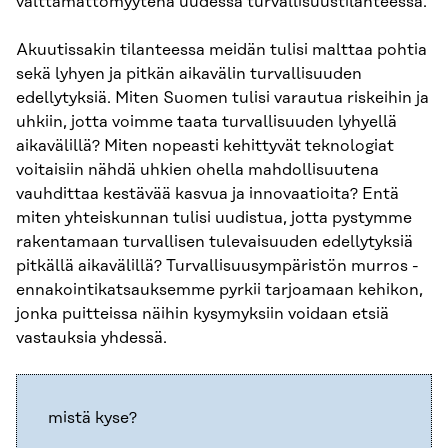
välttämättömyytenä uudessa turvallisuustilanteessa.
Akuutissakin tilanteessa meidän tulisi malttaa pohtia
sekä lyhyen ja pitkän aikavälin turvallisuuden
edellytyksiä. Miten Suomen tulisi varautua riskeihin ja
uhkiin, jotta voimme taata turvallisuuden lyhyellä
aikavälillä? Miten nopeasti kehittyvät teknologiat
voitaisiin nähdä uhkien ohella mahdollisuutena
vauhdittaa kestävää kasvua ja innovaatioita? Entä
miten yhteiskunnan tulisi uudistua, jotta pystymme
rakentamaan turvallisen tulevaisuuden edellytyksiä
pitkällä aikavälillä? Turvallisuusympäristön murros -
ennakointikatsauksemme pyrkii tarjoamaan kehikon,
jonka puitteissa näihin kysymyksiin voidaan etsiä
vastauksia yhdessä.
mistä kyse?