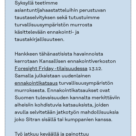
Syksyllä teetimme
asiantuntijahaastatteluihin perustuvan
taustaselvityksen sekä tutustuimme
turvallisuusympäristön murrosta
käsittelevään ennakointi- ja
taustakirjallisuuteen.
Hankkeen tähänastisista havainnoista
kerrotaan Kansallisen ennakointiverkoston
Foresight Friday -tilaisuudessa
13.12.
Samalla julkaistaan uudenlainen
ennakointikatsaus
turvallisuusympäristön
murroksesta. Ennakointikatsaukset ovat
Suomen tulevaisuuden kannalta merkittäviin
aiheisiin kohdistuvia katsauksista, joiden
avulla selvitetään jatkotyön mahdollisuuksia
joko Sitran sisällä tai kumppanien kanssa.
Työ jatkuu keväällä ja painottuu