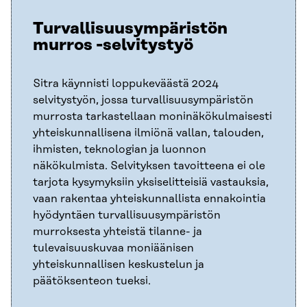
Turvallisuusympäristön
murros -selvitystyö
Sitra käynnisti loppukeväästä 2024
selvitystyön, jossa turvallisuusympäristön
murrosta tarkastellaan moninäkökulmaisesti
yhteiskunnallisena ilmiönä vallan, talouden,
ihmisten, teknologian ja luonnon
näkökulmista. Selvityksen tavoitteena ei ole
tarjota kysymyksiin yksiselitteisiä vastauksia,
vaan rakentaa yhteiskunnallista ennakointia
hyödyntäen turvallisuusympäristön
murroksesta yhteistä tilanne- ja
tulevaisuuskuvaa moniäänisen
yhteiskunnallisen keskustelun ja
päätöksenteon tueksi.