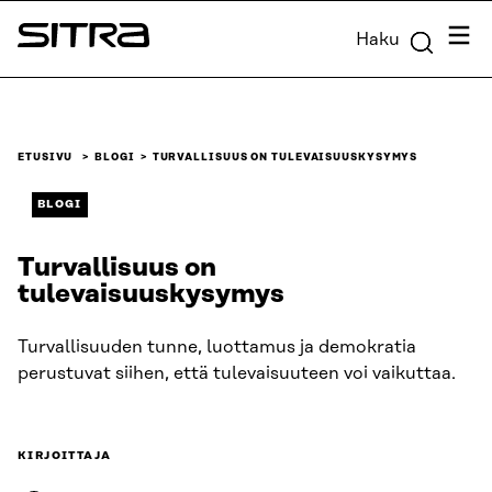
Siirry
Valik
Haku
suoraan
Sitra
sisältöön
↓
ETUSIVU
BLOGI
TURVALLISUUS ON TULEVAISUUSKYSYMYS
BLOGI
Turvallisuus on
tulevaisuuskysymys
Turvallisuuden tunne, luottamus ja demokratia
perustuvat siihen, että tulevaisuuteen voi vaikuttaa.
KIRJOITTAJA