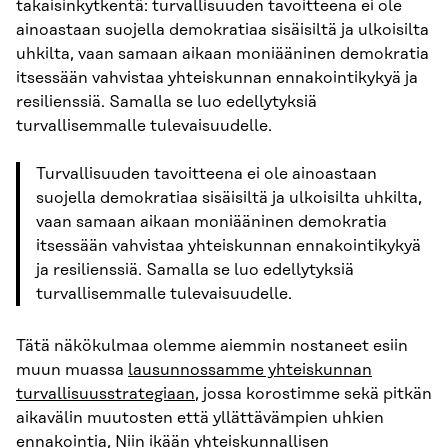
takaisinkytkentä: turvallisuuden tavoitteena ei ole
ainoastaan suojella demokratiaa sisäisiltä ja ulkoisilta
uhkilta, vaan samaan aikaan moniääninen demokratia
itsessään vahvistaa yhteiskunnan ennakointikykyä ja
resilienssiä. Samalla se luo edellytyksiä
turvallisemmalle tulevaisuudelle.
Turvallisuuden tavoitteena ei ole ainoastaan
suojella demokratiaa sisäisiltä ja ulkoisilta uhkilta,
vaan samaan aikaan moniääninen demokratia
itsessään vahvistaa yhteiskunnan ennakointikykyä
ja resilienssiä. Samalla se luo edellytyksiä
turvallisemmalle tulevaisuudelle.
Tätä näkökulmaa olemme aiemmin nostaneet esiin
muun muassa
lausunnossamme yhteiskunnan
turvallisuusstrategiaan
, jossa korostimme sekä pitkän
aikavälin muutosten että yllättävämpien uhkien
ennakointia, Niin ikään yhteiskunnallisen