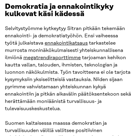
Demokratia ja ennakointikyky
kulkevat käsi kädessä
Selvitystyömme kytkeytyy Sitran pitkään tekemään
ennakointi- ja demokratiatyöhön. Ensi vaiheessa
työtä julkaistava
ennakointikatsaus
tarkastelee
murrosta moninäkökulmaisesti yhteiskunnallisena
ilmiönä
megatrendiraporttimme
tarjoaman kehikon
kautta vallan, talouden, ihmisten, teknologian ja
luonnon näkökulmista. Työn tavoitteena ei ole tarjota
kysymyksiin yksiselitteisiä vastauksia. Niiden sijaan
pyrimme vahvistamaan yhteiskunnan kykyä
ennakointiin ja pitkän aikavälin päätöksentekoon sekä
herättämään moniäänistä turvallisuus- ja
tulevaisuuskeskustelua.
Suomen kaltaisessa maassa demokratian ja
turvallisuuden välillä vallitsee positiivinen