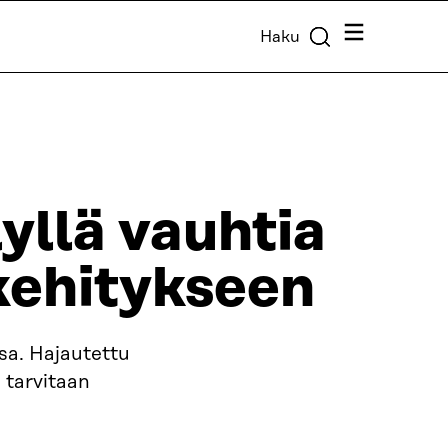
Valikko
Haku
yllä vauhtia
kehitykseen
sa. Hajautettu
 tarvitaan