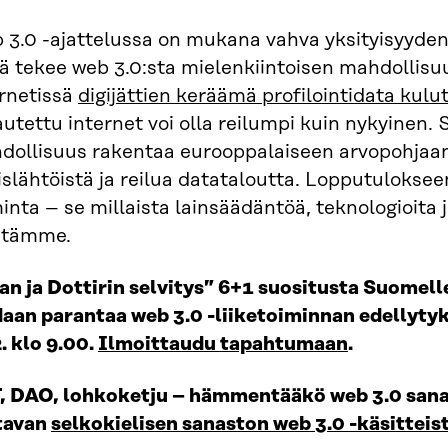
 3.0 -ajattelussa on mukana vahva yksityisyyden
 tekee web 3.0:sta mielenkiintoisen mahdollisuu
ernetissä
digijättien keräämä profilointidata kulut
utettu internet voi olla reilumpi kuin nykyinen. 
dollisuus rakentaa eurooppalaiseen arvopohjaa
slähtöistä ja reilua datataloutta. Lopputuloksee
inta – se millaista lainsäädäntöä, teknologioita 
itämme.
an ja Dottirin selvitys” 6+1 suositusta Suomell
daan parantaa web 3.0 -liiketoiminnan edellytyk
. klo 9.00.
Ilmoittaudu tapahtumaan
.
, DAO, lohkoketju – hämmentääkö web 3.0 san
tavan
selkokielisen sanaston web 3.0 -käsitteis