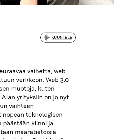
KUUNTELE
seuraavaa vaihetta, web
tettuun verkkoon. Web 3.0
ksen muotoja, kuten
 Alan yrityksiin on jo nyt
un vaihteen
yt nopean teknologisen
 päästään kiinni ja
itaan määrätietoisia