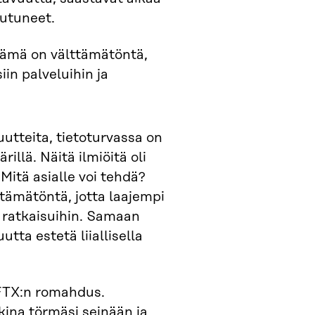
eutuneet.
 Tämä on välttämätöntä,
in palveluihin ja
utteita, tietoturvassa on
illä. Näitä ilmiöitä oli
Mitä asialle voi tehdä?
ttämätöntä, jotta laajempi
a ratkaisuihin. Samaan
utta estetä liiallisella
 FTX:n romahdus.
kkina törmäsi seinään ja