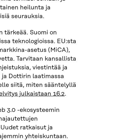
ltainen heilunta ja
isiä seurauksia.
n tärkeää. Suomi on
issa teknologioissa. EU:sta
omarkkina-asetus (MiCA),
etta. Tarvitaan kansallista
eistuksia, viestintää ja
 ja Dottirin laatimassa
le siitä, miten sääntelyllä
elvitys julkaistaan 16.2
.
b 3.0 -ekosysteemin
 hajautettujen
 Uudet ratkaisut ja
aajemmin yhteiskuntaan.