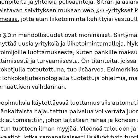
enpiteitä ja yhteisiä pelisääntöjä.
Sitran ja asian
aistavan selvityksen mukaan web 3.0 -yritykset 
messa
, jotta alan liiketoiminta kehittyisi vastuull
 3.0:n mahdollisuudet ovat moninaiset. Siirtym
yttää uusia yrityksiä ja liiketoimintamalleja. 
itoimijoille luottamuksesta, kuten pankille mak
ttämisestä ja turvaamisesta. On tilanteita, joissa
oketjulla toteutettuna, tuo lisäarvoa. Esimerkik
 lohkoketjuteknologialla tuotettuja ohjelmia, m
omaattisen vaihdannan.
opimuksia käytettäessä luottamus siis automatis
nkaltaista hajautettua palvelua voi verrata juo
kkiautomaattiin, johon laitetaan rahaa ja konee
tun tuotteen ilman myyjää. Yleensä talouden ja 
vaatiot, jotka samanaikaisesti lisäävät työn tuot