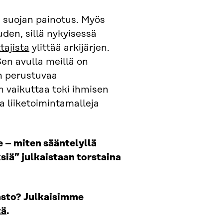
 suojan painotus. Myös
den, sillä nykyisessä
tajista
ylittää arkijärjen.
Sen avulla meillä on
n perustuvaa
n vaikuttaa toki ihmisen
ja liiketoimintamalleja
e – miten sääntelyllä
siä” julkaistaan torstaina
asto? Julkaisimme
tä
.