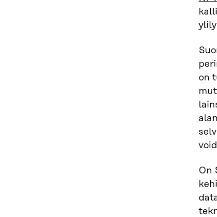
kall
ylil
Suo
peri
on 
mutt
lain
alan
selv
void
On 
kehi
data
tek