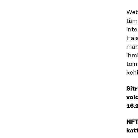
Web
tämä
int
Haja
mah
ihmi
toim
keh
Sitr
voi
16.2
NFT
kat