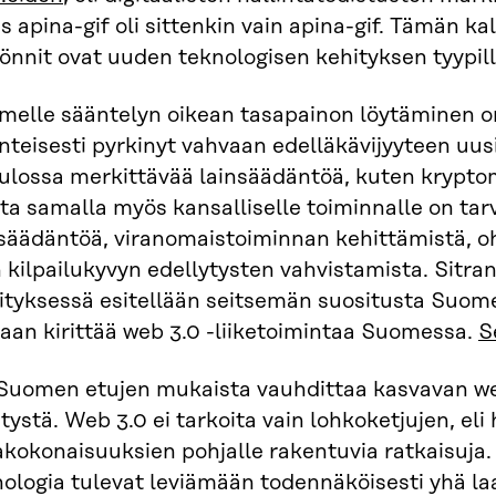
is apina-gif oli sittenkin vain apina-gif. Tämän ka
yönnit ovat uuden teknologisen kehityksen tyypill
melle sääntelyn oikean tasapainon löytäminen o
nteisesti pyrkinyt vahvaan edelläkävijyyteen uus
tulossa merkittävää lainsäädäntöä, kuten krypt
a samalla myös kansalliselle toiminnalle on tarv
säädäntöä, viranomaistoiminnan kehittämistä, ohj
 kilpailukyvyn edellytysten vahvistamista. Sitran
ityksessä esitellään seitsemän suositusta Suomel
aan kirittää web 3.0 -liiketoimintaa Suomessa.
S
Suomen etujen mukaista vauhdittaa kasvavan we
tystä. Web 3.0 ei tarkoita vain lohkoketjujen, eli
kokonaisuuksien pohjalle rakentuvia ratkaisuja.
nologia tulevat leviämään todennäköisesti yhä l