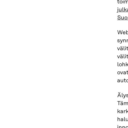
toim
julk
Suo
Web
synn
väl
väli
lohk
ovat
aut
Älys
Tämä
kar
halu
inno