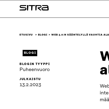
Siirry
Sitra
suoraan
sisältöön
↓
ETUSIVU
BLOGI
WEB 3.0:N SÄÄNTELYLLÄ VAUHTIA AL
W
BLOGI
BLOGIN TYYPPI
a
Puheenvuoro
JULKAISTU
13.2.2023
Web
inte
määr