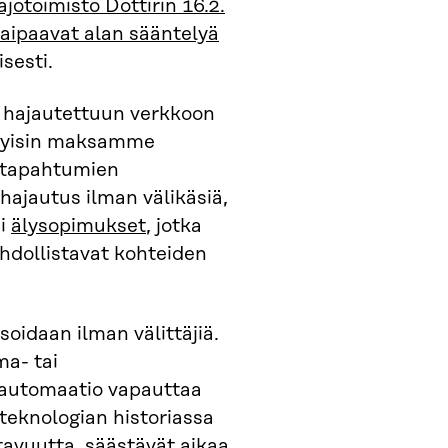
ajotoimisto Dottirin 16.2.
kaipaavat alan sääntelyä
isesti.
ä hajautettuun verkkoon
Nykyisin maksamme
sutapahtumien
 hajautus ilman välikäsiä,
si
älysopimukset
, jotka
ahdollistavat kohteiden
oidaan ilman välittäjiä.
ma- tai
n automaatio vapauttaa
teknologian historiassa
tavuutta, säästävät aikaa