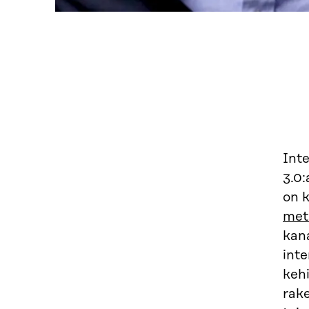
Int
3.0:
on k
met
kan
int
kehi
rake