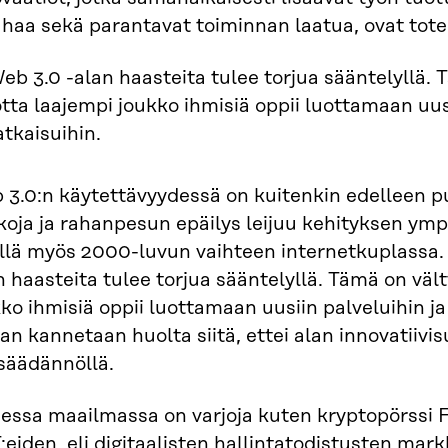
ahaa sekä parantavat toiminnan laatua, ovat tot
eb 3.0 -alan haasteita tulee torjua sääntelyllä.
otta laajempi joukko ihmisiä oppii luottamaan uusi
atkaisuihin.
3.0:n käytettävyydessä on kuitenkin edelleen pu
oja ja rahanpesun epäilys leijuu kehityksen ympär
llä myös 2000-luvun vaihteen internetkuplassa. 
 haasteita tulee torjua sääntelyllä. Tämä on väl
ko ihmisiä oppii luottamaan uusiin palveluihin j
an kannetaan huolta siitä, ettei alan innovatiivisu
säädännöllä.
essa maailmassa on varjoja kuten kryptopörssi
:eiden
, eli digitaalisten hallintatodistusten mar