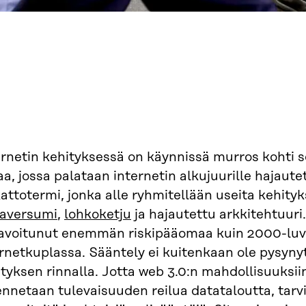
ernetin kehityksessä on käynnissä murros kohti 
aa, jossa palataan internetin alkujuurille hajau
attotermi, jonka alle ryhmitellään useita kehity
aversumi
,
lohkoketju
ja hajautettu arkkitehtuuri.
avoitunut enemmän riskipääomaa kuin 2000-luv
ernetkuplassa. Sääntely ei kuitenkaan ole pysyn
tyksen rinnalla. Jotta web 3.0:n mahdollisuuksiin
nnetaan tulevaisuuden reilua datataloutta, tarv