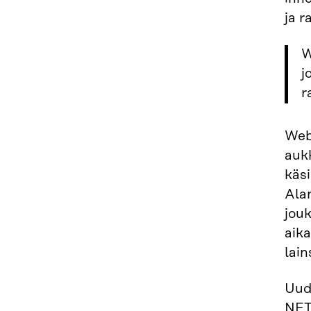
ja r
W
j
r
Web 
aukk
käsi
Alan
jouk
aika
lain
Uud
NFT