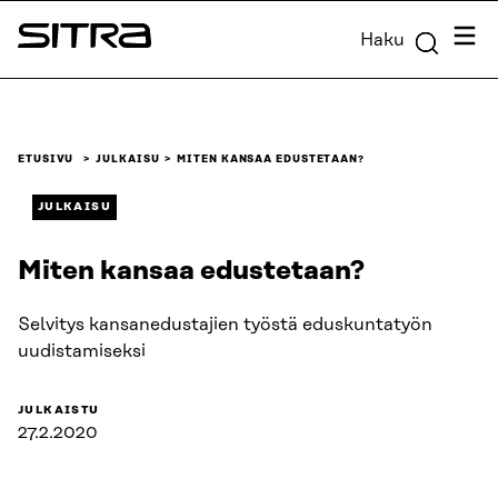
Siirry
Valik
Haku
suoraan
Sitra
sisältöön
↓
ETUSIVU
JULKAISU
MITEN KANSAA EDUSTETAAN?
JULKAISU
Miten kansaa edustetaan?
Selvitys kansanedustajien työstä eduskuntatyön
uudistamiseksi
JULKAISTU
27.2.2020