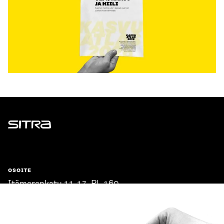
Sitra
OSOITE
Itämerenkatu 11-13, PL 160,
00181 Helsinki
Saapumisohjeet
Y-TUNNUS