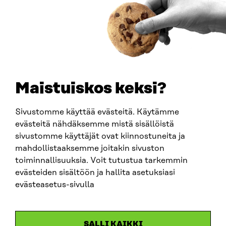
0202132-3
PUHELIN
+358 294 618 991
SÄHKÖPOSTI
etunimi.sukunimi@sitra.fi
sitra@sitra.fi
Maistuiskos keksi?
Sivustomme käyttää evästeitä. Käytämme
SITRA SOSIAALISESSA MEDIASSA
evästeitä nähdäksemme mistä sisällöistä
sivustomme käyttäjät ovat kiinnostuneita ja
LinkedIn
mahdollistaaksemme joitakin sivuston
Instagram
toiminnallisuuksia. Voit tutustua tarkemmin
YouTube
evästeiden sisältöön ja hallita asetuksiasi
evästeasetus-sivulla
Sitra 2025
SALLI KAIKKI