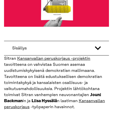
Sisällys
Sitran
Kansanvallan peruskorjaus -projektin
tavoitteena on vahvistaa Suomen asemaa
uudistumiskykyisenä demokratian mallimaana.
Tavoitteena on lisätä edustuksellisen demokratian
toimintakykyä ja kansalaisten osallisuus- ja
vaikutusmahdollisuuksia. Projektin lähtökohtana
toimivat Sitran vanhempien neuvonantajien
Jouni
Backman
in ja
Liisa Hyssälä
n laatiman
Kansanvallan
peruskorjaus
-työpaperin havainnot.