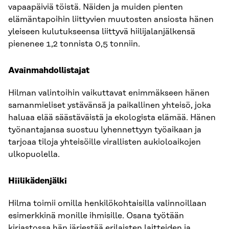
vapaapäiviä töistä. Näiden ja muiden pienten
elämäntapoihin liittyvien muutosten ansiosta hänen
yleiseen kulutukseensa liittyvä hiilijalanjälkensä
pienenee 1,2 tonnista 0,5 tonniin.
Avainmahdollistajat
Hilman valintoihin vaikuttavat enimmäkseen hänen
samanmieliset ystävänsä ja paikallinen yhteisö, joka
haluaa elää säästäväistä ja ekologista elämää. Hänen
työnantajansa suostuu lyhennettyyn työaikaan ja
tarjoaa tiloja yhteisöille virallisten aukioloaikojen
ulkopuolella.
Hiilikädenjälki
Hilma toimii omilla henkilökohtaisilla valinnoillaan
esimerkkinä monille ihmisille. Osana työtään
kirjastossa hän järjestää erilaisten laitteiden ja