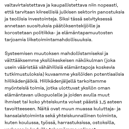
valtavirtaistettava ja kaupallistettava niin nopeasti,
että tarvitaan kiireellisiä julkisen sektorin panostuksia
ja teollisia investointeja. Siksi tässä selvityksessä
annetaan suosituksia päätöksentekijöille ja
korostetaan politiikka- ja elämäntapamuutosten
tarjoamia liiketoimintamahdollisuuksia.
Systeemisen muutoksen mahdollistamiseksi ja
välttääksemme yksilökeskeisen näkökulman (joka
usein vääristää vähähiilisiä elämäntapoja koskevia
tutkimustuloksia) kuvaamme yksilöiden potentiaalisia
hiilikädenjälkiä. Hiilikädenjäljellä tarkoitamme
myönteisiä toimia, jotka ulottuvat yksilön oman
elämäntavan ulkopuolelle ja joiden avulla muut
ihmiset tai koko yhteiskunta voivat päästä 1,5 asteen
tavoitteeseen. Näitä ovat muun muassa kuluttaja- ja
kansalaistoiminta sekä yhteiskunnallinen toiminta,
kuten koulussa, työssä, harrastuksissa, ostoksilla,