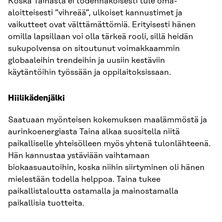
Koska Tainasta ei todennäköisesti tule oma-
aloitteisesti ”vihreää”, ulkoiset kannustimet ja
vaikutteet ovat välttämättömiä. Erityisesti hänen
omilla lapsillaan voi olla tärkeä rooli, sillä heidän
sukupolvensa on sitoutunut voimakkaammin
globaaleihin trendeihin ja uusiin kestäviin
käytäntöihin työssään ja oppilaitoksissaan.
Hiilikädenjälki
Saatuaan myönteisen kokemuksen maalämmöstä ja
aurinkoenergiasta Taina alkaa suositella niitä
paikalliselle yhteisölleen myös yhtenä tulonlähteenä.
Hän kannustaa ystäviään vaihtamaan
biokaasuautoihin, koska niihin siirtyminen oli hänen
mielestään todella helppoa. Taina tukee
paikallistaloutta ostamalla ja mainostamalla
paikallisia tuotteita.