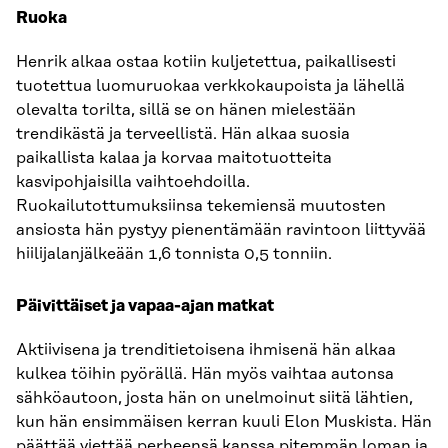
Ruoka
Henrik alkaa ostaa kotiin kuljetettua, paikallisesti
tuotettua luomuruokaa verkkokaupoista ja lähellä
olevalta torilta, sillä se on hänen mielestään
trendikästä ja terveellistä. Hän alkaa suosia
paikallista kalaa ja korvaa maitotuotteita
kasvipohjaisilla vaihtoehdoilla.
Ruokailutottumuksiinsa tekemiensä muutosten
ansiosta hän pystyy pienentämään ravintoon liittyvää
hiilijalanjälkeään 1,6 tonnista 0,5 tonniin.
Päivittäiset ja vapaa-ajan matkat
Aktiivisena ja trenditietoisena ihmisenä hän alkaa
kulkea töihin pyörällä. Hän myös vaihtaa autonsa
sähköautoon, josta hän on unelmoinut siitä lähtien,
kun hän ensimmäisen kerran kuuli Elon Muskista. Hän
päättää viettää perheensä kanssa pitemmän loman ja