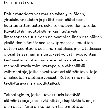
kuin ihmistäkin.
Polut muodostuvat muutoksista yksilöiden,
yhteiskunnallisten ja poliittisten päätösten,
kulutustottumusten, sekä teknologioiden tasolla.
Kuvattuihin muutoksiin ei kannusta vain
ilmastotietoisuus, vaan ne ovat oleellinen osa näiden
yksilöiden elämää: osa kasvuprosessia, muuttoa
uuteen asuntoon, uusia harrastuksia, jne. Otollisissa
olosuhteissa nämä muutokset voivat myös johtaa
kestävälle polulle. Tämä edellyttää kuitenkin
mahdollistavia toimintatapoja ja vähähiilisiä
vaihtoehtoja, jotka soveltuvat eri elämäntavoille ja
omaksutaan oletusarvoisesti. Kutsumme näitä
tekijöitä avainmahdollistajiksi.
Teknologioita, jotka luovat uusia kestäviä
elämäntapoja ja tekevät niistä jokapäiväisiä, on jo
olemassa. Niitä on kuitenkin laajennettava,