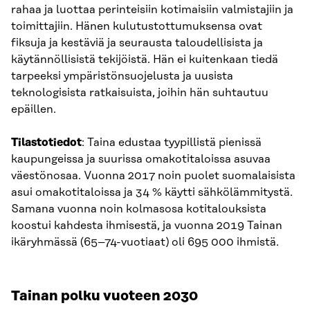
rahaa ja luottaa perinteisiin kotimaisiin valmistajiin ja
toimittajiin. Hänen kulutustottumuksensa ovat
fiksuja ja kestäviä ja seurausta taloudellisista ja
käytännöllisistä tekijöistä. Hän ei kuitenkaan tiedä
tarpeeksi ympäristönsuojelusta ja uusista
teknologisista ratkaisuista, joihin hän suhtautuu
epäillen.
Tilastotiedot
: Taina edustaa tyypillistä pienissä
kaupungeissa ja suurissa omakotitaloissa asuvaa
väestönosaa. Vuonna 2017 noin puolet suomalaisista
asui omakotitaloissa ja 34 % käytti sähkölämmitystä.
Samana vuonna noin kolmasosa kotitalouksista
koostui kahdesta ihmisestä, ja vuonna 2019 Tainan
ikäryhmässä (65–74-vuotiaat) oli 695 000 ihmistä.
Tainan polku vuoteen 2030