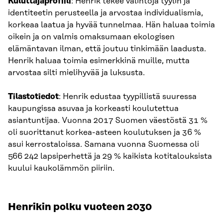
Kuluttajaprofiili
: Henrik tekee valintoja tyylin ja
identiteetin perusteella ja arvostaa individualismia,
korkeaa laatua ja hyvää tunnelmaa. Hän haluaa toimia
oikein ja on valmis omaksumaan ekologisen
elämäntavan ilman, että joutuu tinkimään laadusta.
Henrik haluaa toimia esimerkkinä muille, mutta
arvostaa silti mielihyvää ja luksusta.
Tilastotiedot
: Henrik edustaa tyypillistä suuressa
kaupungissa asuvaa ja korkeasti koulutettua
asiantuntijaa. Vuonna 2017 Suomen väestöstä 31 %
oli suorittanut korkea-asteen koulutuksen ja 36 %
asui kerrostaloissa. Samana vuonna Suomessa oli
566 242 lapsiperhettä ja 29 % kaikista kotitalouksista
kuului kaukolämmön piiriin.
Henrikin polku vuoteen 2030