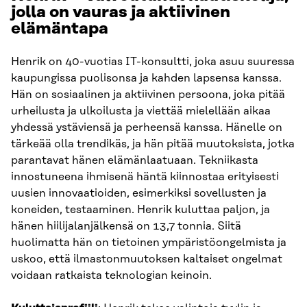
jolla on vauras ja aktiivinen
elämäntapa
Henrik on 40-vuotias IT-konsultti, joka asuu suuressa
kaupungissa puolisonsa ja kahden lapsensa kanssa.
Hän on sosiaalinen ja aktiivinen persoona, joka pitää
urheilusta ja ulkoilusta ja viettää mielellään aikaa
yhdessä ystäviensä ja perheensä kanssa. Hänelle on
tärkeää olla trendikäs, ja hän pitää muutoksista, jotka
parantavat hänen elämänlaatuaan. Tekniikasta
innostuneena ihmisenä häntä kiinnostaa erityisesti
uusien innovaatioiden, esimerkiksi sovellusten ja
koneiden, testaaminen. Henrik kuluttaa paljon, ja
hänen hiilijalanjälkensä on 13,7 tonnia. Siitä
huolimatta hän on tietoinen ympäristöongelmista ja
uskoo, että ilmastonmuutoksen kaltaiset ongelmat
voidaan ratkaista teknologian keinoin.