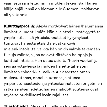
vaan seuraa mieluummin muiden tekemisiä. Hänen
hiilijalanjälkensä on hieman alle Suomen keskiarvon
eli 9,2 tonnia.
Kuluttajaprofiili
: Alexia motivoivat hänen ihailemansa
ihmiset ja uudet ilmiöt. Hän ei ajattele kestävyyttä tai
ympäristöä, sillä yhteiskunnalliset kysymykset
tuntuvat hänestä etäisiltä eivätkä kovin
mielenkiintoisilta, vaikka hän onkin valmis tekemään
fiksuja valintoja, jos ne ovat riittävän helppoja ja
kohtuuhintaisia. Hän ostaa asioita ”huvin vuoksi” ja
seuraa ystäviensä ja muiden hänelle läheisten
ihmisten esimerkkiä. Vaikka Alex asettaa oman
mukavuutensa, onnellisuutensa ja etunsa
ympäristöhaasteiden ja yhteiskunnallisten ongelmien
ratkaisemisen edelle, hänen mahdollisuutensa ovat
myös taloudellisesti hyvin rajalliset.
Tilastotiedot
: Alex on tyypillinen lukioikäinen