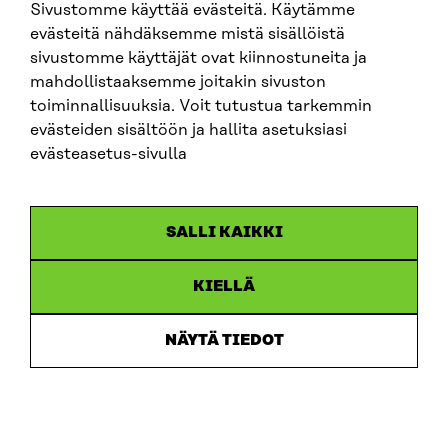
Sivustomme käyttää evästeitä. Käytämme
evästeitä nähdäksemme mistä sisällöistä
Asuminen
sivustomme käyttäjät ovat kiinnostuneita ja
mahdollistaaksemme joitakin sivuston
Alex muuttaa edulliseen energiatehokkaaseen
toiminnallisuuksia. Voit tutustua tarkemmin
puurakenteiseen opiskelija-asuntoon. Yksiöiden
evästeiden sisältöön ja hallita asetuksiasi
hintojen noustua kaikki trenditietoiset nuoret ovat
evästeasetus-sivulla
alkaneet asua näissä asuntoloissa, sillä yleinen
suuntaus on siirtynyt kohti yhteisöllistä opiskelija-
asumista. Tekemiensä elämänmuutosten ansiosta
SALLI KAIKKI
Alex pienentää elämiseen liittyvää hiilijalanjälkeään
3,5 tonnista 0,6 tonniin.
KIELLÄ
Muut
NÄYTÄ TIEDOT
Alex ei pidä shoppailusta, mutta kadehtii ystäviensä
uusia hienoja vaatteita, joita he käyttävät melkein
viikoittain. Hän saa kuitenkin tietää, että vaatteet on
vuokrattu verkkovuokrauspalvelun kautta, ja päättää