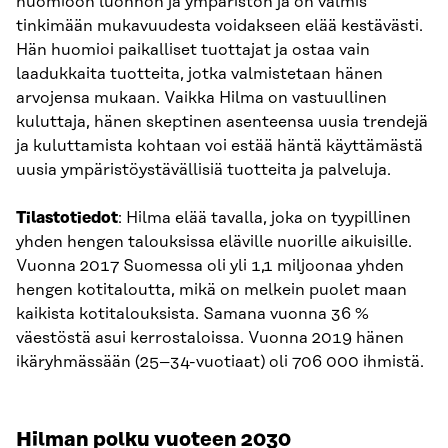
huomioon luonnon ja ympäristön ja on valmis
tinkimään mukavuudesta voidakseen elää kestävästi.
Hän huomioi paikalliset tuottajat ja ostaa vain
laadukkaita tuotteita, jotka valmistetaan hänen
arvojensa mukaan. Vaikka Hilma on vastuullinen
kuluttaja, hänen skeptinen asenteensa uusia trendejä
ja kuluttamista kohtaan voi estää häntä käyttämästä
uusia ympäristöystävällisiä tuotteita ja palveluja.
Tilastotiedot
: Hilma elää tavalla, joka on tyypillinen
yhden hengen talouksissa eläville nuorille aikuisille.
Vuonna 2017 Suomessa oli yli 1,1 miljoonaa yhden
hengen kotitaloutta, mikä on melkein puolet maan
kaikista kotitalouksista. Samana vuonna 36 %
väestöstä asui kerrostaloissa. Vuonna 2019 hänen
ikäryhmässään (25–34-vuotiaat) oli 706 000 ihmistä.
Hilman polku vuoteen 2030