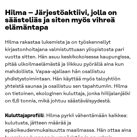
Hilma – Järjestöaktiivi, jolla on
säästeliäs ja siten myös vihreä
elämäntapa
Hilma rakastaa lukemista ja on työskennellyt
kirjastonhoitajana valmistuttuaan yliopistosta pari
vuotta sitten. Hän asuu keskikokoisessa kaupungissa,
pitää ulkoilmaelämästä ja liikkuu pyörällä aina kun
mahdollista. Vapaa-ajallaan hän osallistuu
yhdistystoimintaan. Hän käyttää myös taloyhtiön
yhteistä saunaa ja osallistuu sen tapahtumiin. Hilma
on tietoinen, ekologinen kuluttaja, jonka hiilijalanjälki
on 6,6 tonnia, mikä johtuu säästäväisyydestä.
Kuluttajaprofiili
: Hilma pyrkii vähentämään kaikkea:
kulutusta, jätteen määrää ja
epäoikeudenmukaisuutta maailmassa. Hän ottaa aina