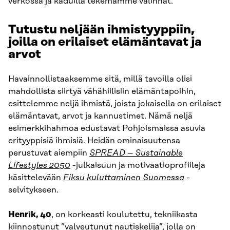
verkossa ja kaduilla tekemämme valinnat.
Tutustu neljään ihmistyyppiin,
joilla on erilaiset elämäntavat ja
arvot
Havainnollistaaksemme sitä, millä tavoilla olisi
mahdollista siirtyä vähähiilisiin elämäntapoihin,
esittelemme neljä ihmistä, joista jokaisella on erilaiset
elämäntavat, arvot ja kannustimet. Nämä neljä
esimerkkihahmoa edustavat Pohjoismaissa asuvia
erityyppisiä ihmisiä. Heidän ominaisuutensa
perustuvat aiempiin
SPREAD – Sustainable
Lifestyles 2050
-julkaisuun ja motivaatioprofiileja
käsittelevään
Fiksu kuluttaminen Suomessa
-
selvitykseen.
Henrik, 40
, on korkeasti koulutettu, tekniikasta
kiinnostunut ”valveutunut nautiskelija”, jolla on