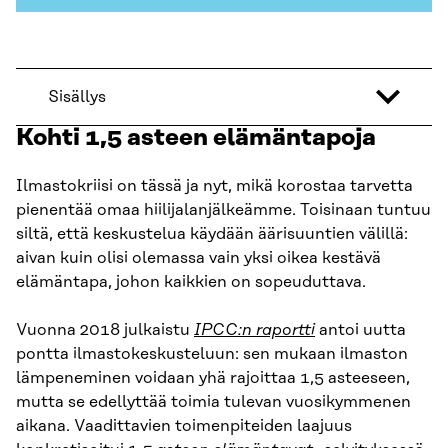
Sisällys
Kohti 1,5 asteen elämäntapoja
Ilmastokriisi on tässä ja nyt, mikä korostaa tarvetta
pienentää omaa hiilijalanjälkeämme. Toisinaan tuntuu
siltä, että keskustelua käydään äärisuuntien välillä:
aivan kuin olisi olemassa vain yksi oikea kestävä
elämäntapa, johon kaikkien on sopeuduttava.
Vuonna 2018 julkaistu
IPCC:n raportti
antoi uutta
pontta ilmastokeskusteluun: sen mukaan ilmaston
lämpeneminen voidaan yhä rajoittaa 1,5 asteeseen,
mutta se edellyttää toimia tulevan vuosikymmenen
aikana. Vaadittavien toimenpiteiden laajuus