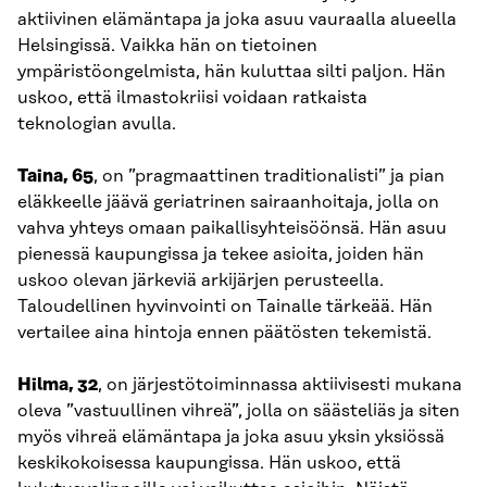
aktiivinen elämäntapa ja joka asuu vauraalla alueella
Helsingissä. Vaikka hän on tietoinen
ympäristöongelmista, hän kuluttaa silti paljon. Hän
uskoo, että ilmastokriisi voidaan ratkaista
teknologian avulla.
Taina, 65
, on ”pragmaattinen traditionalisti” ja pian
eläkkeelle jäävä geriatrinen sairaanhoitaja, jolla on
vahva yhteys omaan paikallisyhteisöönsä. Hän asuu
pienessä kaupungissa ja tekee asioita, joiden hän
uskoo olevan järkeviä arkijärjen perusteella.
Taloudellinen hyvinvointi on Tainalle tärkeää. Hän
vertailee aina hintoja ennen päätösten tekemistä.
Hilma, 32
, on järjestötoiminnassa aktiivisesti mukana
oleva ”vastuullinen vihreä”, jolla on säästeliäs ja siten
myös vihreä elämäntapa ja joka asuu yksin yksiössä
keskikokoisessa kaupungissa. Hän uskoo, että