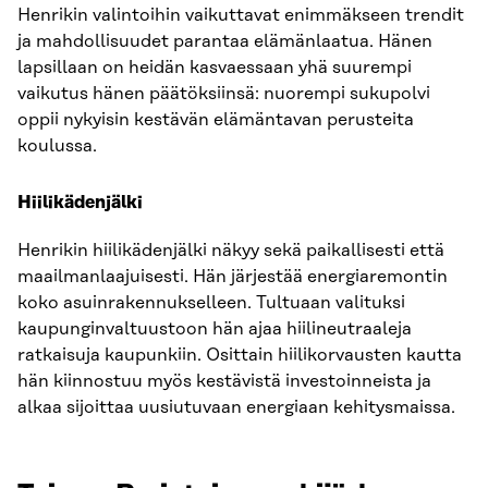
Henrikin valintoihin vaikuttavat enimmäkseen trendit
ja mahdollisuudet parantaa elämänlaatua. Hänen
lapsillaan on heidän kasvaessaan yhä suurempi
vaikutus hänen päätöksiinsä: nuorempi sukupolvi
oppii nykyisin kestävän elämäntavan perusteita
koulussa.
Hiilikädenjälki
Henrikin hiilikädenjälki näkyy sekä paikallisesti että
maailmanlaajuisesti. Hän järjestää energiaremontin
koko asuinrakennukselleen. Tultuaan valituksi
kaupunginvaltuustoon hän ajaa hiilineutraaleja
ratkaisuja kaupunkiin. Osittain hiilikorvausten kautta
hän kiinnostuu myös kestävistä investoinneista ja
alkaa sijoittaa uusiutuvaan energiaan kehitysmaissa.