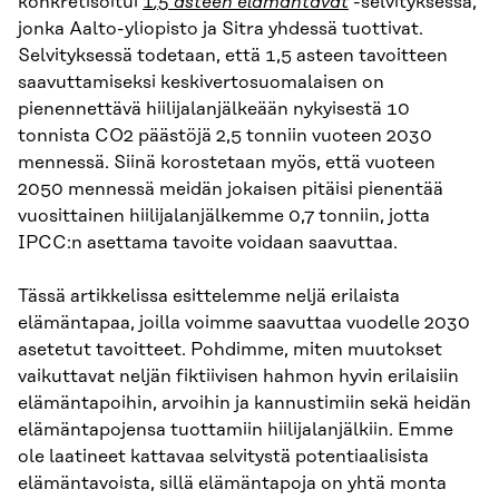
konkretisoitui
1
,5 asteen elämäntavat
-selvityksessä,
jonka Aalto-yliopisto ja Sitra yhdessä tuottivat.
Selvityksessä todetaan, että 1,5 asteen tavoitteen
saavuttamiseksi keskivertosuomalaisen on
pienennettävä hiilijalanjälkeään nykyisestä 10
tonnista CO2 päästöjä 2,5 tonniin vuoteen 2030
mennessä. Siinä korostetaan myös, että vuoteen
2050 mennessä meidän jokaisen pitäisi pienentää
vuosittainen hiilijalanjälkemme 0,7 tonniin, jotta
IPCC:n asettama tavoite voidaan saavuttaa.
Tässä artikkelissa esittelemme neljä erilaista
elämäntapaa, joilla voimme saavuttaa vuodelle 2030
asetetut tavoitteet. Pohdimme, miten muutokset
vaikuttavat neljän fiktiivisen hahmon hyvin erilaisiin
elämäntapoihin, arvoihin ja kannustimiin sekä heidän
elämäntapojensa tuottamiin hiilijalanjälkiin. Emme
ole laatineet kattavaa selvitystä potentiaalisista
elämäntavoista, sillä elämäntapoja on yhtä monta