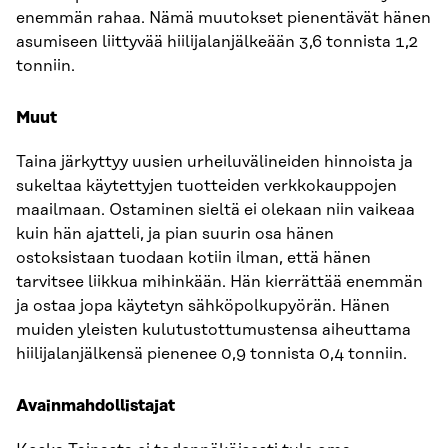
enemmän rahaa. Nämä muutokset pienentävät hänen
asumiseen liittyvää hiilijalanjälkeään 3,6 tonnista 1,2
tonniin.
Muut
Taina järkyttyy uusien urheiluvälineiden hinnoista ja
sukeltaa käytettyjen tuotteiden verkkokauppojen
maailmaan. Ostaminen sieltä ei olekaan niin vaikeaa
kuin hän ajatteli, ja pian suurin osa hänen
ostoksistaan ​​tuodaan kotiin ilman, että hänen
tarvitsee liikkua mihinkään. Hän kierrättää enemmän
ja ostaa jopa käytetyn sähköpolkupyörän. Hänen
muiden yleisten kulutustottumustensa aiheuttama
hiilijalanjälkensä pienenee 0,9 tonnista 0,4 tonniin.
Avainmahdollistajat