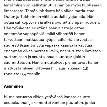
lentäminen on kallistunut, ja hän on myös huolissaan
ilmastosta. Tämän johdosta hän alkaa matkustaa
Oulun ja Tukholman välillä uudella yöjunalla. Hän
ostaa sähköpyörän ja alkaa pyöräillä ympäri vuoden.
Hän työskentelee etänä osan ajasta ja ottaa
enemmän vapaapäiviä, mikä vähentää hänen
tarvettaan matkustaa ​​työpaikalle. Hän arvostaa
suuresti lisääntynyttä vapaa-aikaansa ja käyttää
enemmän aikaa harrastuksiin, naapuruston ihmisten
auttamiseen ja asunto-osuuskuntaprojektin
suunnitteluun. Nämä muutokset pienentävät hänen
matkustamiseen liittyvää hiilijalanjälkeään 1,9
tonnista 0,4 tonniin.
Asuminen
Hilma perustaa viiden ystävänsä kanssa asunto-
osuuskunnan ja remontoi vanhan puutalon, jonka