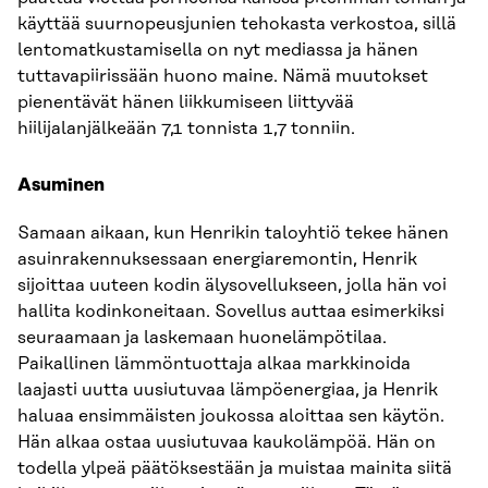
käyttää suurnopeusjunien tehokasta verkostoa, sillä
lentomatkustamisella on nyt mediassa ja hänen
tuttavapiirissään huono maine. Nämä muutokset
pienentävät hänen liikkumiseen liittyvää
hiilijalanjälkeään 7,1 tonnista 1,7 tonniin.
Asuminen
Samaan aikaan, kun Henrikin taloyhtiö tekee hänen
asuinrakennuksessaan energiaremontin, Henrik
sijoittaa uuteen kodin älysovellukseen, jolla hän voi
hallita kodinkoneitaan. Sovellus auttaa esimerkiksi
seuraamaan ja laskemaan huonelämpötilaa.
Paikallinen lämmöntuottaja alkaa markkinoida
laajasti uutta uusiutuvaa lämpöenergiaa, ja Henrik
haluaa ensimmäisten joukossa aloittaa sen käytön.
Hän alkaa ostaa uusiutuvaa kaukolämpöä. Hän on
todella ylpeä päätöksestään ja muistaa mainita siitä