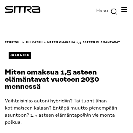
Siirry
Valik
Haku
suoraan
Sitra
sisältöön
↓
ETUSIVU
JULKAISU
MITEN OMAKSUA 1,5 ASTEEN ELÄMÄNTAVAT…
JULKAISU
Miten omaksua 1,5 asteen
elämäntavat vuoteen 2030
mennessä
Vaihtaisinko autoni hybridiin? Tai tuontilihan
kotimaiseen kalaan? Entäpä muutto pienempään
asuntoon? 1,5 asteen elämäntapoihin vie monta
polkua.