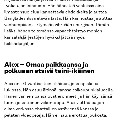
työkalujen lainausta. Hän äänestää vaaleissa aina
ilmastonsuojelua kannattavia ehdokkaita ja auttaa
Bangladeshissa elävää lasta. Hän kannustaa ja auttaa
vanhempiaan siirtymään vihreään energiaan. Tämän
lisäksi hänen tekemänsä vapaaehtoistyö monien
kansalaisjärjestöjen hyväksi jättää myös
hiilikädenjäljen.
Alex – Omaa paikkaansa ja
polkuaan etsivä teini-ikäinen
Alex on 16-vuotias teini-ikäinen, joka opiskelee
lukiossa. Hän asuu äitinsä kanssa esikaupunkialueella.
Hänen vanhempansa ovat eronneet, ja hän käy isänsä
luona joka toinen viikonloppu. Alex viettää paljon
aikaa verkossa chattaillen ystäviensä kanssa ja
pelaten videopelejä. Hän ei halua erottua joukosta,