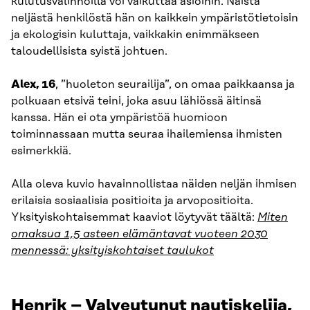
kulutusvalinnoilla voi vaikuttaa asioihin. Näistä
neljästä henkilöstä hän on kaikkein ympäristötietoisin
ja ekologisin kuluttaja, vaikkakin enimmäkseen
taloudellisista syistä johtuen.
Alex, 16
, ”huoleton seurailija”, on omaa paikkaansa ja
polkuaan etsivä teini, joka asuu lähiössä äitinsä
kanssa. Hän ei ota ympäristöä huomioon
toiminnassaan mutta seuraa ihailemiensa ihmisten
esimerkkiä.
Alla oleva kuvio havainnollistaa näiden neljän ihmisen
erilaisia sosiaalisia positioita ja arvopositioita.
Yksityiskohtaisemmat kaaviot löytyvät täältä:
Miten
omaksua 1,5 asteen elämäntavat vuoteen 2030
mennessä: yksityiskohtaiset taulukot
Henrik – Valveutunut nautiskelija,