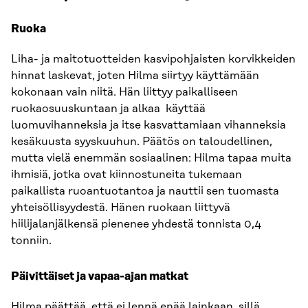
Ruoka
Liha- ja maitotuotteiden kasvipohjaisten korvikkeiden
hinnat laskevat, joten Hilma siirtyy käyttämään
kokonaan vain niitä. Hän liittyy paikalliseen
ruokaosuuskuntaan ja alkaa käyttää
luomuvihanneksia ja itse kasvattamiaan vihanneksia
kesäkuusta syyskuuhun. Päätös on taloudellinen,
mutta vielä enemmän sosiaalinen: Hilma tapaa muita
ihmisiä, jotka ovat kiinnostuneita tukemaan
paikallista ruoantuotantoa ja nauttii sen tuomasta
yhteisöllisyydestä. Hänen ruokaan liittyvä
hiilijalanjälkensä pienenee yhdestä tonnista 0,4
tonniin.
Päivittäiset ja vapaa-ajan matkat
Hilma päättää, että ei lennä enää lainkaan, sillä