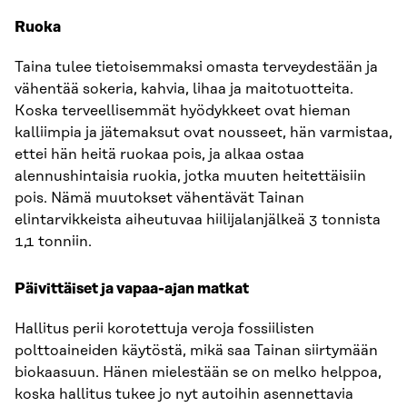
Ruoka
Taina tulee tietoisemmaksi omasta terveydestään ja
vähentää sokeria, kahvia, lihaa ja maitotuotteita.
Koska terveellisemmät hyödykkeet ovat hieman
kalliimpia ja jätemaksut ovat nousseet, hän varmistaa,
ettei hän heitä ruokaa pois, ja alkaa ostaa
alennushintaisia ​​ruokia, jotka muuten heitettäisiin
pois. Nämä muutokset vähentävät Tainan
elintarvikkeista aiheutuvaa hiilijalanjälkeä 3 tonnista
1,1 tonniin.
Päivittäiset ja vapaa-ajan matkat
Hallitus perii korotettuja veroja fossiilisten
polttoaineiden käytöstä, mikä saa Tainan siirtymään
biokaasuun. Hänen mielestään se on melko helppoa,
koska hallitus tukee jo nyt autoihin asennettavia