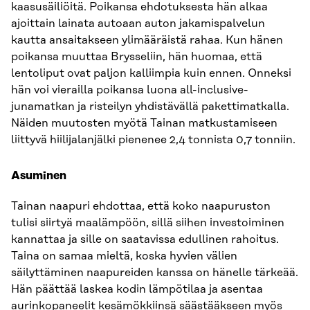
kaasusäiliöitä. Poikansa ehdotuksesta hän alkaa
ajoittain lainata autoaan auton jakamispalvelun
kautta ansaitakseen ylimääräistä rahaa. Kun hänen
poikansa muuttaa Brysseliin, hän huomaa, että
lentoliput ovat paljon kalliimpia kuin ennen. Onneksi
hän voi vierailla poikansa luona all-inclusive-
junamatkan ja risteilyn yhdistävällä pakettimatkalla.
Näiden muutosten myötä Tainan matkustamiseen
liittyvä hiilijalanjälki pienenee 2,4 tonnista 0,7 tonniin.
Asuminen
Tainan naapuri ehdottaa, että koko naapuruston
tulisi siirtyä maalämpöön, ​​sillä siihen investoiminen
kannattaa ja sille on saatavissa edullinen rahoitus.
Taina on samaa mieltä, koska hyvien välien
säilyttäminen naapureiden kanssa on hänelle tärkeää.
Hän päättää laskea kodin lämpötilaa ja asentaa
aurinkopaneelit kesämökkiinsä säästääkseen myös