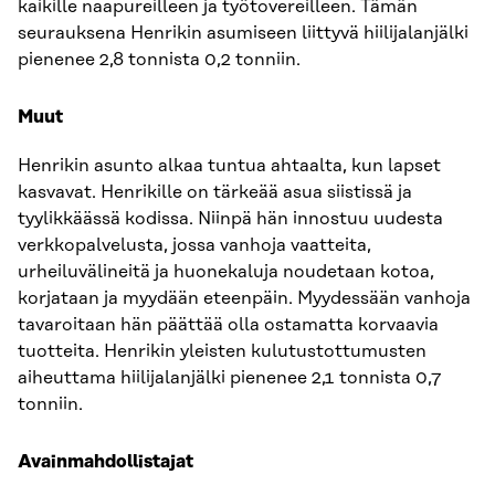
kaikille naapureilleen ja työtovereilleen. Tämän
seurauksena Henrikin asumiseen liittyvä hiilijalanjälki
pienenee 2,8 tonnista 0,2 tonniin.
Muut
Henrikin asunto alkaa tuntua ahtaalta, kun lapset
kasvavat. Henrikille on tärkeää asua siistissä ja
tyylikkäässä kodissa. Niinpä hän innostuu uudesta
verkkopalvelusta, jossa vanhoja vaatteita,
urheiluvälineitä ja huonekaluja noudetaan kotoa,
korjataan ja myydään eteenpäin. Myydessään vanhoja
tavaroitaan hän päättää olla ostamatta korvaavia
tuotteita. Henrikin yleisten kulutustottumusten
aiheuttama hiilijalanjälki pienenee 2,1 tonnista 0,7
tonniin.
Avainmahdollistajat