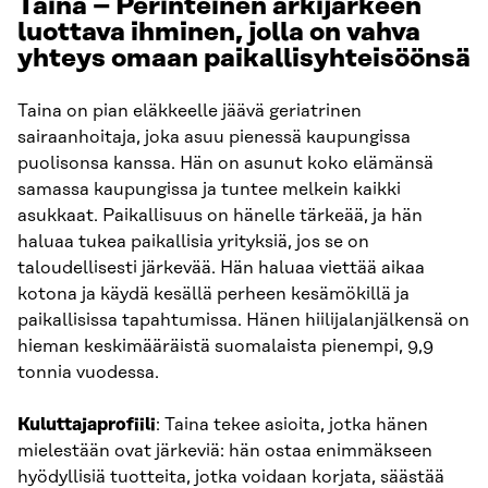
Taina – Perinteinen arkijärkeen
luottava ihminen, jolla on vahva
yhteys omaan paikallisyhteisöönsä
Taina on pian eläkkeelle jäävä geriatrinen
sairaanhoitaja, joka asuu pienessä kaupungissa
puolisonsa kanssa. Hän on asunut koko elämänsä
samassa kaupungissa ja tuntee melkein kaikki
asukkaat. Paikallisuus on hänelle tärkeää, ja hän
haluaa tukea paikallisia yrityksiä, jos se on
taloudellisesti järkevää. Hän haluaa viettää aikaa
kotona ja käydä kesällä perheen kesämökillä ja
paikallisissa tapahtumissa. Hänen hiilijalanjälkensä on
hieman keskimääräistä suomalaista pienempi, 9,9
tonnia vuodessa.
Kuluttajaprofiili
: Taina tekee asioita, jotka hänen
mielestään ovat järkeviä: hän ostaa enimmäkseen
hyödyllisiä tuotteita, jotka voidaan korjata, säästää