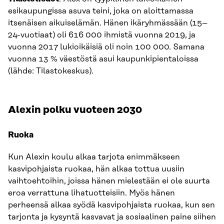
esikaupungissa asuva teini, joka on aloittamassa
itsenäisen aikuiselämän. Hänen ikäryhmässään (15–
24-vuotiaat) oli 616 000 ihmistä vuonna 2019, ja
vuonna 2017 lukioikäisiä oli noin 100 000. Samana
vuonna 13 % väestöstä asui kaupunkipientaloissa
(lähde: Tilastokeskus).
Alexin polku vuoteen 2030
Ruoka
Kun Alexin koulu alkaa tarjota enimmäkseen
kasvipohjaista ruokaa, hän alkaa tottua uusiin
vaihtoehtoihin, joissa hänen mielestään ei ole suurta
eroa verrattuna lihatuotteisiin. Myös hänen
perheensä alkaa syödä kasvipohjaista ruokaa, kun sen
tarjonta ja kysyntä kasvavat ja sosiaalinen paine siihen