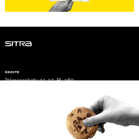
Sitra
OSOITE
Itämerenkatu 11-13, PL 160,
00181 Helsinki
Saapumisohjeet
Y-TUNNUS
0202132-3
PUHELIN
+358 294 618 991
SÄHKÖPOSTI