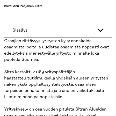
Kuva: Anu Paajanen, Sitra.
Sisällys
Osaajien riittävyys, yritysten kyky ennakoida
osaamistarpeita ja uudistaa osaamista nopeasti ovat
edellytyksiä menestyvälle yritystoiminnalle joka
puolella Suomea.
Sitra kartoitti 2 069 yrityspäättäjän
haastattelututkimuksella yhdeksän alueen yritysten
näkemyksiä oppilaitosyhteistyöstä, osaamisen
tarpeiden ennakoinnista ja trendien vaikutuksesta
liiketoiminnan painopisteisiin.
Yrityskysely on osa vuoden pituista Sitran
Alueiden
osaamisen aika -verkostoyhteistyötä
. Tulokset