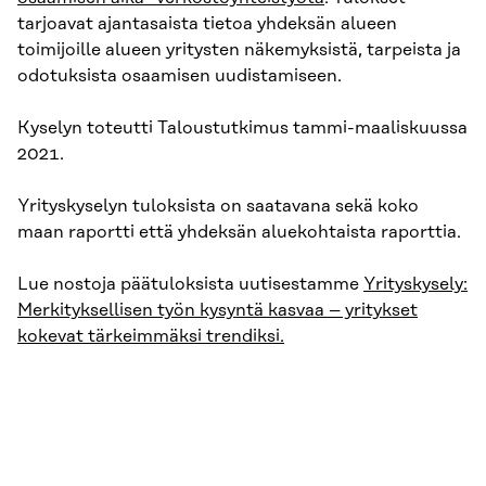
tarjoavat ajantasaista tietoa yhdeksän alueen
toimijoille alueen yritysten näkemyksistä, tarpeista ja
odotuksista osaamisen uudistamiseen.
Kyselyn toteutti Taloustutkimus tammi-maaliskuussa
2021.
Yrityskyselyn tuloksista on saatavana sekä koko
maan raportti että yhdeksän aluekohtaista raporttia.
Lue nostoja päätuloksista uutisestamme
Yrityskysely:
Merkityksellisen työn kysyntä kasvaa – yritykset
kokevat tärkeimmäksi trendiksi.