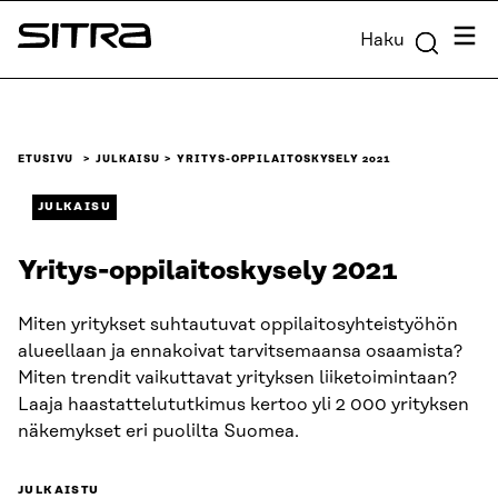
Siirry
Valik
Haku
suoraan
Sitra
sisältöön
↓
ETUSIVU
JULKAISU
YRITYS-OPPILAITOSKYSELY 2021
JULKAISU
Yritys-oppilaitoskysely 2021
Miten yritykset suhtautuvat oppilaitosyhteistyöhön
alueellaan ja ennakoivat tarvitsemaansa osaamista?
Miten trendit vaikuttavat yrityksen liiketoimintaan?
Laaja haastattelututkimus kertoo yli 2 000 yrityksen
näkemykset eri puolilta Suomea.
JULKAISTU