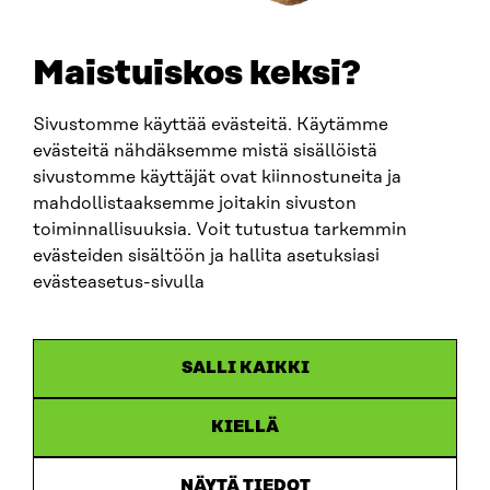
etunimi.sukunimi@sitra.fi
sitra@sitra.fi
Maistuiskos keksi?
Sivustomme käyttää evästeitä. Käytämme
SITRA SOSIAALISESSA MEDIASSA
evästeitä nähdäksemme mistä sisällöistä
sivustomme käyttäjät ovat kiinnostuneita ja
LinkedIn
mahdollistaaksemme joitakin sivuston
Instagram
toiminnallisuuksia. Voit tutustua tarkemmin
YouTube
evästeiden sisältöön ja hallita asetuksiasi
evästeasetus-sivulla
Sitra 2025
SALLI KAIKKI
Tietosuoja
KIELLÄ
Evästeasetukset
Ilmoituskanava
NÄYTÄ TIEDOT