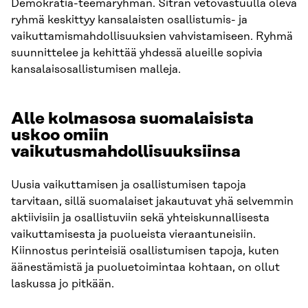
Demokratia-teemaryhmän. Sitran vetovastuulla oleva
ryhmä keskittyy kansalaisten osallistumis- ja
vaikuttamismahdollisuuksien vahvistamiseen. Ryhmä
suunnittelee ja kehittää yhdessä alueille sopivia
kansalaisosallistumisen malleja.
Alle kolmasosa suomalaisista
uskoo omiin
vaikutusmahdollisuuksiinsa
Uusia vaikuttamisen ja osallistumisen tapoja
tarvitaan, sillä suomalaiset jakautuvat yhä selvemmin
aktiivisiin ja osallistuviin sekä yhteiskunnallisesta
vaikuttamisesta ja puolueista vieraantuneisiin.
Kiinnostus perinteisiä osallistumisen tapoja, kuten
äänestämistä ja puoluetoimintaa kohtaan, on ollut
laskussa jo pitkään.