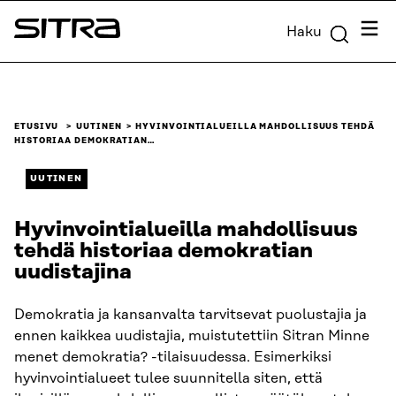
Siirry
Valik
Haku
suoraan
Sitra
sisältöön
↓
ETUSIVU
UUTINEN
HYVINVOINTIALUEILLA MAHDOLLISUUS TEHDÄ
HISTORIAA DEMOKRATIAN…
UUTINEN
Hyvinvointialueilla mahdollisuus
tehdä historiaa demokratian
uudistajina
Demokratia ja kansanvalta tarvitsevat puolustajia ja
ennen kaikkea uudistajia, muistutettiin Sitran Minne
menet demokratia? -tilaisuudessa. Esimerkiksi
hyvinvointialueet tulee suunnitella siten, että