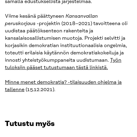
samalla edustuksellista järjestelmää.
Viime kesänä päättyneen
Kansanvallan
peruskorjaus
-projektin (2018–2021) tavoitteena oli
uudistaa päätöksenteon rakenteita ja
kansalaisosallistumisen muotoja. Projekti selvitti ja
korjasikin demokratian instituutionaalisia ongelmia,
toteutti erilaisia käytännön demokratiakokeiluja ja
innosti yhteistyökumppaneita uudistumaan.
Työn
tuloksiin pääset tutustumaan tästä linkistä.
Minne menet demokratia? -tilaisuuden ohjelma ja
tallenne
(15.12.2021).
Tutustu myös