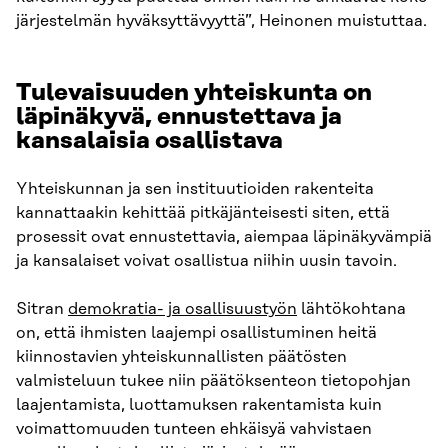
järjestelmän hyväksyttävyyttä”, Heinonen muistuttaa.
Tulevaisuuden yhteiskunta on
läpinäkyvä, ennustettava ja
kansalaisia osallistava
Yhteiskunnan ja sen instituutioiden rakenteita
kannattaakin kehittää pitkäjänteisesti siten, että
prosessit ovat ennustettavia, aiempaa läpinäkyvämpiä
ja kansalaiset voivat osallistua niihin uusin tavoin.
Sitran
demokratia- ja osallisuustyön
lähtökohtana
on, että ihmisten laajempi osallistuminen heitä
kiinnostavien yhteiskunnallisten päätösten
valmisteluun tukee niin päätöksenteon tietopohjan
laajentamista, luottamuksen rakentamista kuin
voimattomuuden tunteen ehkäisyä vahvistaen