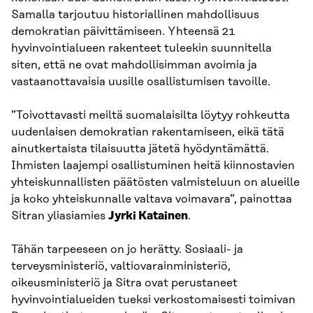
Samalla tarjoutuu historiallinen mahdollisuus
demokratian päivittämiseen. Yhteensä 21
hyvinvointialueen rakenteet tuleekin suunnitella
siten, että ne ovat mahdollisimman avoimia ja
vastaanottavaisia uusille osallistumisen tavoille.
”Toivottavasti meiltä suomalaisilta löytyy rohkeutta
uudenlaisen demokratian rakentamiseen, eikä tätä
ainutkertaista tilaisuutta jätetä hyödyntämättä.
Ihmisten laajempi osallistuminen heitä kiinnostavien
yhteiskunnallisten päätösten valmisteluun on alueille
ja koko yhteiskunnalle valtava voimavara”, painottaa
Sitran yliasiamies
Jyrki Katainen
.
Tähän tarpeeseen on jo herätty. Sosiaali- ja
terveysministeriö, valtiovarainministeriö,
oikeusministeriö ja Sitra ovat perustaneet
hyvinvointialueiden tueksi verkostomaisesti toimivan