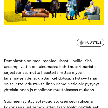
KUUNTELE
Demokratia on maailmanlaajuisesti kovilla. Yhä
useampi valtio on luisumassa kohti autoritaarista
järjestelmää, mutta haasteita riittää myös
länsimaisen demokratian kehdoissa. Yksi syy tähän
on se, ettei edustuksellinen demokratia ole pysynyt
yhteiskunnan ja maailman muutoksessa mukana.
Suomeen syntyy sote-uudistuksen seurauksena
kokonaan uusi demokratian taso: hyvinvointialueet.