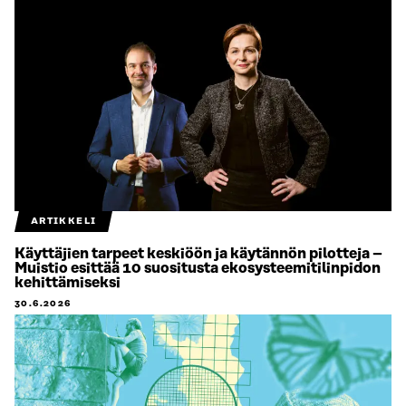
ARTIKKELI
Käyttäjien tarpeet keskiöön ja käytännön pilotteja –
Muistio esittää 10 suositusta ekosysteemitilinpidon
kehittämiseksi
30.6.2026