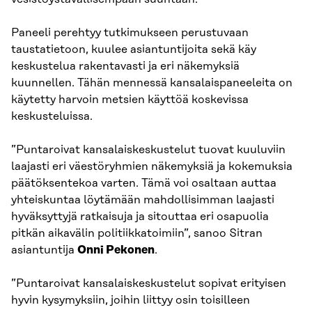
Paneeli perehtyy tutkimukseen perustuvaan
taustatietoon, kuulee asiantuntijoita sekä käy
keskustelua rakentavasti ja eri näkemyksiä
kuunnellen. Tähän mennessä kansalaispaneeleita on
käytetty harvoin metsien käyttöä koskevissa
keskusteluissa.
”Puntaroivat kansalaiskeskustelut tuovat kuuluviin
laajasti eri väestöryhmien näkemyksiä ja kokemuksia
päätöksentekoa varten. Tämä voi osaltaan auttaa
yhteiskuntaa löytämään mahdollisimman laajasti
hyväksyttyjä ratkaisuja ja sitouttaa eri osapuolia
pitkän aikavälin politiikkatoimiin”, sanoo Sitran
asiantuntija
Onni Pekonen
.
”Puntaroivat kansalaiskeskustelut sopivat erityisen
hyvin kysymyksiin, joihin liittyy osin toisilleen