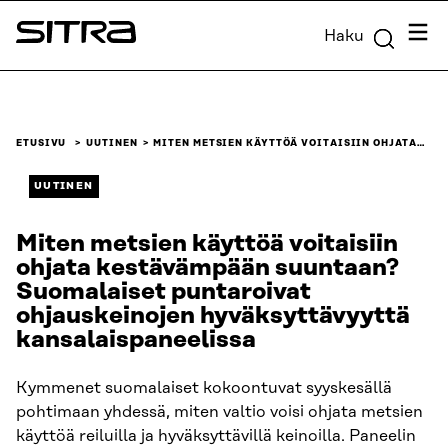
Siirry
Valik
Haku
suoraan
Sitra
sisältöön
↓
ETUSIVU
UUTINEN
MITEN METSIEN KÄYTTÖÄ VOITAISIIN OHJATA…
UUTINEN
Miten metsien käyttöä voitaisiin
ohjata kestävämpään suuntaan?
Suomalaiset puntaroivat
ohjauskeinojen hyväksyttävyyttä
kansalaispaneelissa
Kymmenet suomalaiset kokoontuvat syyskesällä
pohtimaan yhdessä, miten valtio voisi ohjata metsien
käyttöä reiluilla ja hyväksyttävillä keinoilla. Paneelin