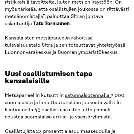
ristikkäisiä tavoitteita, kuten metsien käyttöön. On
myös tärkeää, että osallistujien joukossa on riittävästi
metsänomistajia”, painottaa Sitran johtava
asiantuntija
Tatu Torniainen
.
Kansalaisten metsäpaneelin rahoittaa
tulevaisuustalo Sitra ja sen toteuttavat yhteistyössä
Luonnonvarakeskus ja Suomen ympäristökeskus.
Uusi osallistumisen tapa
kansalaisille
Metsäpaneeliin kutsuttiin
satunnaisotannalla
7 000
suomalaista ja ilmoittautuneiden joukosta valittiin
kiintiöimällä 45 osallistujaa siten, että paneeli
edustaa suomalaisia eri ikä- ja väestöryhmistä.
Osallistujista 23 prosenttia asuu maaseudulla ja