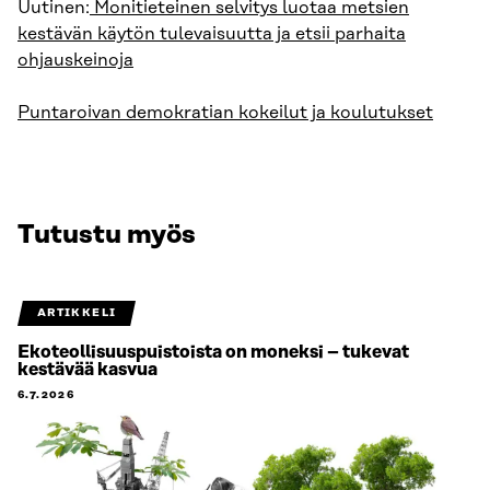
Uutinen:
Monitieteinen selvitys luotaa metsien
kestävän käytön tulevaisuutta ja etsii parhaita
ohjauskeinoja
Puntaroivan demokratian kokeilut ja koulutukset
Tutustu myös
ARTIKKELI
Ekoteollisuuspuistoista on moneksi – tukevat
kestävää kasvua
6.7.2026