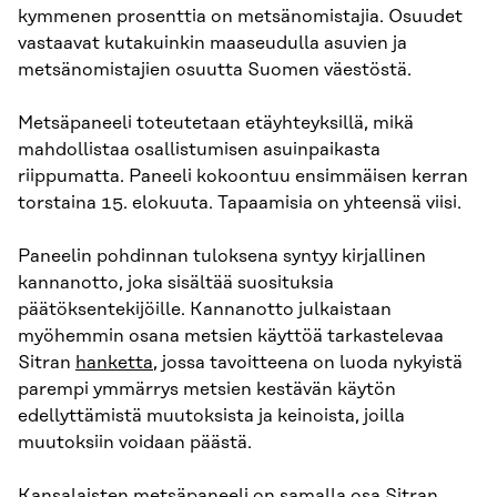
kymmenen prosenttia on metsänomistajia. Osuudet
vastaavat kutakuinkin maaseudulla asuvien ja
metsänomistajien osuutta Suomen väestöstä.
Metsäpaneeli toteutetaan etäyhteyksillä, mikä
mahdollistaa osallistumisen asuinpaikasta
riippumatta. Paneeli kokoontuu ensimmäisen kerran
torstaina 15. elokuuta. Tapaamisia on yhteensä viisi.
Paneelin pohdinnan tuloksena syntyy kirjallinen
kannanotto, joka sisältää suosituksia
päätöksentekijöille. Kannanotto julkaistaan
myöhemmin osana metsien käyttöä tarkastelevaa
Sitran
hanketta
, jossa tavoitteena on luoda nykyistä
parempi ymmärrys metsien kestävän käytön
edellyttämistä muutoksista ja keinoista, joilla
muutoksiin voidaan päästä.
Kansalaisten metsäpaneeli on samalla osa Sitran