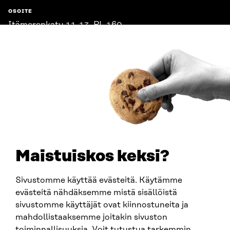
OSOITE
Itämerenkatu 11-13, PL 160,
00181 Helsinki
Saapumisohjeet
Y-TUNNUS
0202132-3
PUHELIN
+358 294 618 991
SÄHKÖPOSTI
etunimi.sukunimi@sitra.fi
sitra@sitra.fi
Maistuiskos keksi?
Sivustomme käyttää evästeitä. Käytämme
SITRA SOSIAALISESSA MEDIASSA
evästeitä nähdäksemme mistä sisällöistä
sivustomme käyttäjät ovat kiinnostuneita ja
LinkedIn
mahdollistaaksemme joitakin sivuston
Instagram
toiminnallisuuksia. Voit tutustua tarkemmin