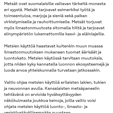
Metsät ovat suomalaisille valtavan tärkeitä monesta
eri syystä. Metsät tarjoavat esimerkiksi työtä ja
toimeentuloa, marjoja ja sieniä sekä paikan
virkistymiselle ja rauhoittumiselle. Metsät torjuvat
myös ilmastonmuutosta sitomalla hiiltä ja tarjoavat
elinympäristön lukemattomille kasvi- ja eläinlajeille.
Metsien käyttöä haastavat kuitenkin muun muassa
ilmastonmuutoksen mukanaan tuomat äärisäät ja
luontokato. Metsien käytössä tarvitaan muutoksia,
jotta niiden kyky kannatella luonnon ekosysteemejä ja
luoda arvoa yhteiskunnalle turvataan jatkossakin.
Valtio ohjaa metsien käyttöä erilaisten lakien, tukien
ja neuvonnan avulla. Kansalaisten metsäpaneelin
tehtävänä on arvioida hyväksyttävyyden
näkökulmasta joukkoa keinoja, joilla valtio voisi
ohjata metsien käyttöä luonto-, ilmasto- ja
vesistöystävällisempään suuntaan.