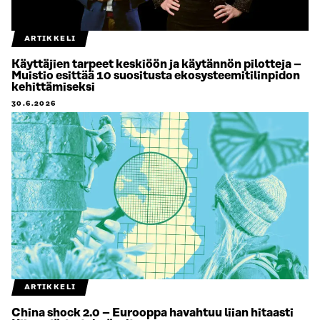
ARTIKKELI
Käyttäjien tarpeet keskiöön ja käytännön pilotteja –
Muistio esittää 10 suositusta ekosysteemitilinpidon
kehittämiseksi
30.6.2026
ARTIKKELI
China shock 2.0 – Eurooppa havahtuu liian hitaasti