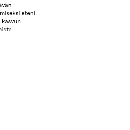
tävän
amiseksi eteni
n kasvun
aista