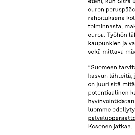
eteni, kun Sitra 
euron peruspääom
rahoituksena ko
toiminnasta, ma
euroa. Työhön l
kaupunkien ja val
sekä mittava mää
“Suomeen tarvit
kasvun lähteitä,
on juuri sitä mi
potentiaalinen k
hyvinvointidatan 
luomme edellyty
palveluoperaatt
Kosonen jatkaa.