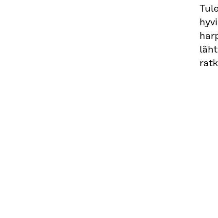
Tul
hyvi
har
läht
ratk