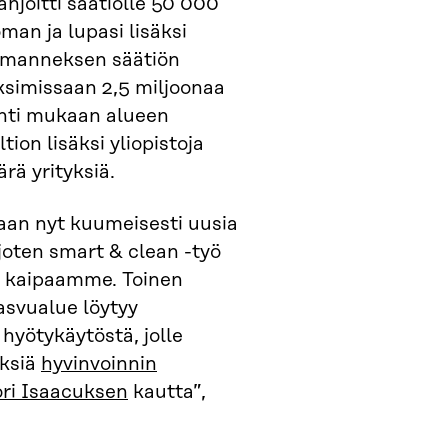
lahjoitti säätiölle 50 000
an ja lupasi lisäksi
lmanneksen säätiön
ksimissaan 2,5 miljoonaa
ähti mukaan alueen
tion lisäksi yliopistoja
rä yrityksiä.
aan nyt kuumeisesti uusia
 joten smart & clean -työ
tä kaipaamme. Toinen
asvualue löytyy
hyötykäytöstä, jolle
ksiä
hyvinvoinnin
ori Isaacuksen
kautta”,