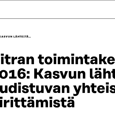
 KASVUN LÄHTEITÄ…
itran toimintak
016: Kasvun läht
udistuvan yhte
irittämistä