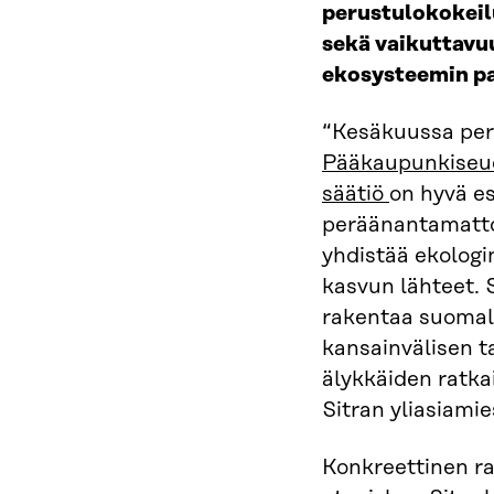
perustulokokei
sekä vaikuttavu
ekosysteemin pa
“Kesäkuussa per
Pääkaupunkiseu
säätiö
on hyvä es
peräänantamatto
yhdistää ekologi
kasvun lähteet. 
rakentaa suomalai
kansainvälisen t
älykkäiden ratka
Sitran yliasiami
Konkreettinen r