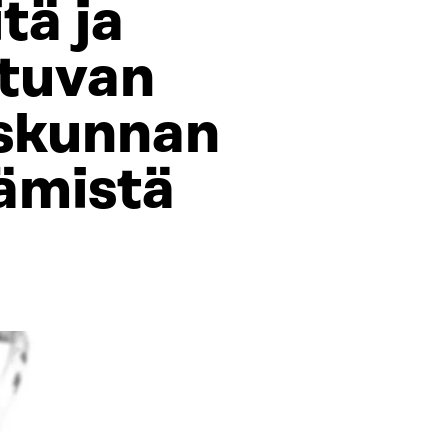
tä ja
tuvan
iskunnan
tämistä