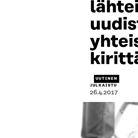
lähtei
uudis
yhte
kirit
UUTINEN
JULKAISTU
26.4.2017