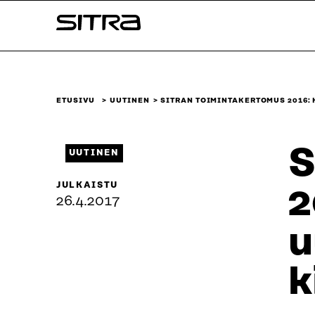
Siirry
Sitra
suoraan
sisältöön
↓
ETUSIVU
UUTINEN
SITRAN TOIMINTAKERTOMUS 2016:
S
UUTINEN
JULKAISTU
2
26.4.2017
u
k