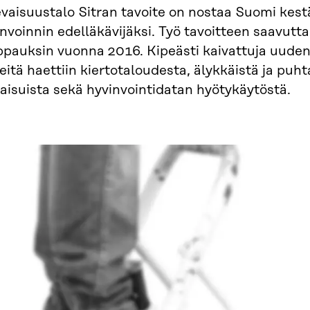
evaisuustalo Sitran tavoite on nostaa Suomi kes
nvoinnin edelläkävijäksi. Työ tavoitteen saavutt
ppauksin vuonna 2016. Kipeästi kaivattuja uude
eitä haettiin kiertotaloudesta, älykkäistä ja puht
aisuista sekä hyvinvointidatan hyötykäytöstä.