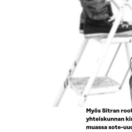
Myös Sitran roo
yhteiskunnan ki
muassa sote-uu