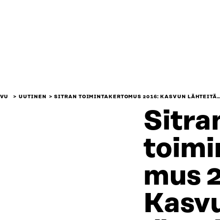
IVU
UUTINEN
SITRAN TOIMINTAKERTOMUS 2016: KASVUN LÄHTEITÄ
Sitra
toimi
mus 
Kasv