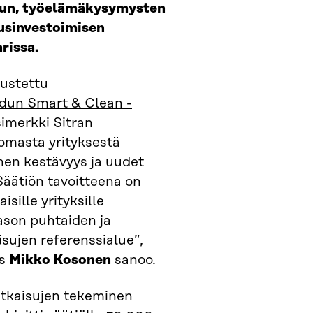
lun, työelämäkysymysten
usinvestoimisen
rissa.
ustettu
dun Smart & Clean -
imerkki Sitran
masta yrityksestä
nen kestävyys ja uudet
Säätiön tavoitteena on
sille yrityksille
ason puhtaiden ja
isujen referenssialue”,
es
Mikko Kosonen
sanoo.
atkaisujen tekeminen