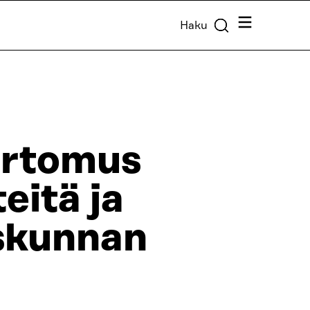
Valikko
Haku
ertomus
eitä ja
iskunnan