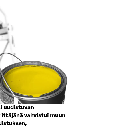
li uudistuvan
rittäjänä vahvistui muun
distuksen,