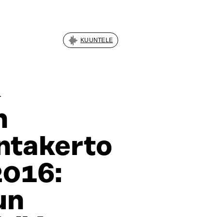
KUUNTELE
…
n
ntakerto
2016:
un