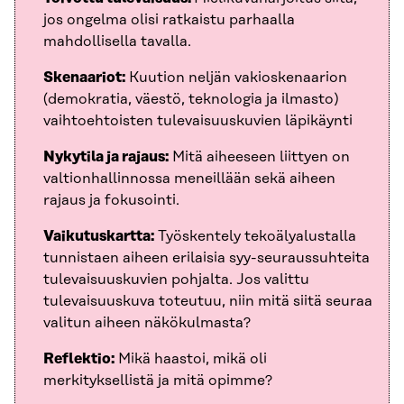
jos ongelma olisi ratkaistu parhaalla
mahdollisella tavalla.
Skenaariot:
Kuution neljän vakioskenaarion
(demokratia, väestö, teknologia ja ilmasto)
vaihtoehtoisten tulevaisuuskuvien läpikäynti
Nykytila ja rajaus:
Mitä aiheeseen liittyen on
valtionhallinnossa meneillään sekä aiheen
rajaus ja fokusointi.
Vaikutuskartta:
Työskentely tekoälyalustalla
tunnistaen aiheen erilaisia syy-seuraussuhteita
tulevaisuuskuvien pohjalta. Jos valittu
tulevaisuuskuva toteutuu, niin mitä siitä seuraa
valitun aiheen näkökulmasta?
Reflektio:
Mikä haastoi, mikä oli
merkityksellistä ja mitä opimme?