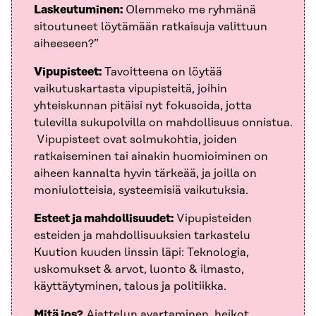
Laskeutuminen:
Olemmeko me ryhmänä
sitoutuneet löytämään ratkaisuja valittuun
aiheeseen?”
Vipupisteet:
Tavoitteena on löytää
vaikutuskartasta vipupisteitä, joihin
yhteiskunnan pitäisi nyt fokusoida, jotta
tulevilla sukupolvilla on mahdollisuus onnistua.
Vipupisteet ovat solmukohtia, joiden
ratkaiseminen tai ainakin huomioiminen on
aiheen kannalta hyvin tärkeää, ja joilla on
moniulotteisia, systeemisiä vaikutuksia.
Esteet ja mahdollisuudet:
Vipupisteiden
esteiden ja mahdollisuuksien tarkastelu
Kuution kuuden linssin läpi: Teknologia,
uskomukset & arvot, luonto & ilmasto,
käyttäytyminen, talous ja politiikka.
Mitä jos?
Ajattelun avartaminen, heikot