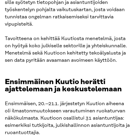
sille syötetyn tietopohjan ja asiantuntijoiden
työskentelyn pohjalta vaikutuskartan, josta voidaan
tunnistaa ongelman ratkaisemiseksi tarvittavia
vipupisteitä.
Tavoitteena on kehittää Kuutiosta menetelmä, josta
on hyötyä koko julkiselle sektorille ja yhteiskunnalle.
Menetelmä sekä Kuutioon kehitetty tekoälyalusta ja
sen data pyritään avaamaan avoimeen käyttöön.
Ensimmäinen Kuutio herätti
ajattelemaan ja keskustelemaan
Ensimmäisen, 20.–21.1. järjestetyn Kuution aiheena
oli ilmastonmuutokseen varautuminen ruokaturvan
näkökulmasta. Kuutioon osallistui 31 asiantuntijaa:
esimerkiksi tutkijoita, julkishallinnon asiantuntijoita ja
ruoantuottajia.