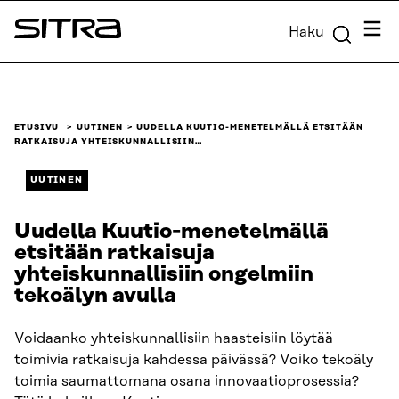
Siirry
Valik
Haku
suoraan
Sitra
sisältöön
↓
ETUSIVU
UUTINEN
UUDELLA KUUTIO-MENETELMÄLLÄ ETSITÄÄN
RATKAISUJA YHTEISKUNNALLISIIN…
UUTINEN
Uudella Kuutio-menetelmällä
etsitään ratkaisuja
yhteiskunnallisiin ongelmiin
tekoälyn avulla
Voidaanko yhteiskunnallisiin haasteisiin löytää
toimivia ratkaisuja kahdessa päivässä? Voiko tekoäly
toimia saumattomana osana innovaatioprosessia?