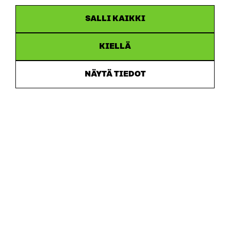
SALLI KAIKKI
KIELLÄ
NÄYTÄ TIEDOT
Sitra
OSOITE
Itämerenkatu 11-13, PL 160,