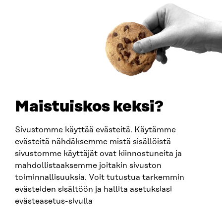
ARTIKKELI
Käyttäjien tarpeet keskiöön ja käytännön pilotteja –
Muistio esittää 10 suositusta ekosysteemitilinpidon
kehittämiseksi
30.6.2026
Maistuiskos keksi?
Sivustomme käyttää evästeitä. Käytämme
evästeitä nähdäksemme mistä sisällöistä
sivustomme käyttäjät ovat kiinnostuneita ja
mahdollistaaksemme joitakin sivuston
ARTIKKELI
toiminnallisuuksia. Voit tutustua tarkemmin
evästeiden sisältöön ja hallita asetuksiasi
China shock 2.0 – Eurooppa havahtuu liian hitaasti
Kiinan järjestelmävaltaan
evästeasetus-sivulla
25.6.2026