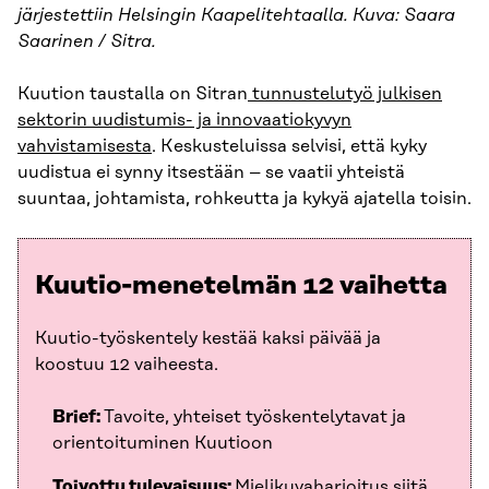
järjestettiin Helsingin Kaapelitehtaalla. Kuva: Saara
Saarinen / Sitra.
Kuution taustalla on Sitran
tunnustelutyö julkisen
sektorin uudistumis- ja innovaatiokyvyn
vahvistamisesta
. Keskusteluissa selvisi, että kyky
uudistua ei synny itsestään – se vaatii yhteistä
suuntaa, johtamista, rohkeutta ja kykyä ajatella toisin.
Kuutio-menetelmän 12 vaihetta
Kuutio-työskentely kestää kaksi päivää ja
koostuu 12 vaiheesta.
Brief:
Tavoite, yhteiset työskentelytavat ja
orientoituminen Kuutioon
Toivottu tulevaisuus:
Mielikuvaharjoitus siitä,