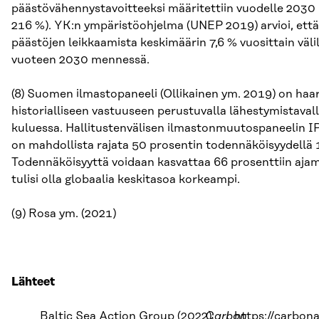
päästövähennystavoitteeksi määritettiin vuodelle 2030
216 %). YK:n ympäristöohjelma (UNEP 2019) arvioi, että
päästöjen leikkaamista keskimäärin 7,6 % vuosittain vä
vuoteen 2030 mennessä.
(8) Suomen ilmastopaneeli (Ollikainen ym. 2019) on ha
historialliseen vastuuseen perustuvalla lähestymistaval
kuluessa. Hallitustenvälisen ilmastonmuutospaneelin 
on mahdollista rajata 50 prosentin todennäköisyydellä 
Todennäköisyyttä voidaan kasvattaa 66 prosenttiin aja
tulisi olla globaalia keskitasoa korkeampi.
(9) Rosa ym. (2021)
Lähteet
Baltic Sea Action Group (2022):
Carbon
https://carbona