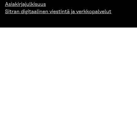
Asiakirjajulkisuus
Sitran digitaalinen viestintä ja verkkopalvelut