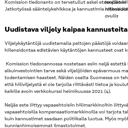
Komission tiedonanto on tervetullut askel eteenpäin hii
teollisten
Jatkotyössä sääntelykehikkoa ja kannustimia hiilensidon
ratkaisuid
avulla
Uudistava viljely kaipaa kannusteit
Viljelykäytäntöjä uudistamalla peltojen päästöjä voidaan 
hiilensidontaa edistävien käytäntöjen kannusteet ovat k
Komission tiedonannossa nostetaan esiin neljä estettä h
alkuinvestointien tarve sekä viljelijöiden epävarmuus mah
todentamisen haasteet. Näiden osalta Suomessa on teht
että hiiliviljelystä ei ole tarjolla riittävästi tietoa ja 
kaikille avoin verkkokurssi helmikuussa 2021 (4).
Neljäs este liittyy vapaaehtoisiin hiilimarkkinoihin li
vapaaehtoisilla kompensaatiomarkkinoilla voi tarjota t
kuin kannustimet saadaan politiikalla luotua. Myös my
kunnianhimoisemmat ilmastotoimet.