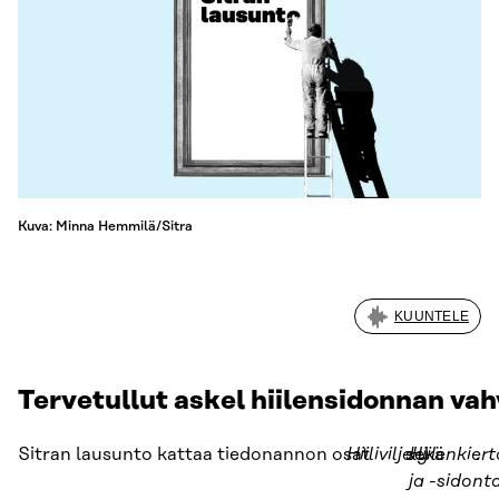
Kuva: Minna Hemmilä/Sitra
KUUNTELE
Tervetullut askel hiilensidonnan va
Sitran lausunto kattaa tiedonannon osat
Hiiliviljely
sekä
Hiilenkiert
.
ja -sidont