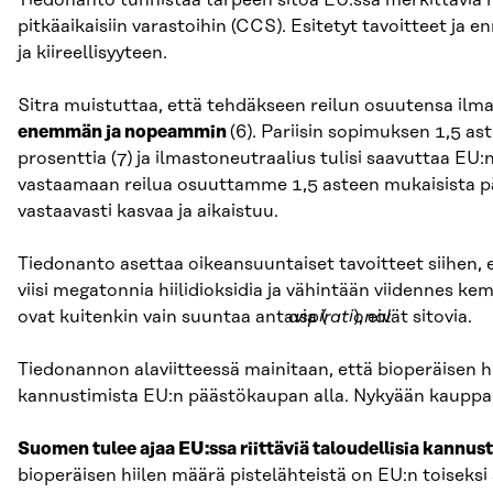
Tiedonanto tunnistaa tarpeen sitoa EU:ssa merkittäviä mä
pitkäaikaisiin varastoihin (CCS). Esitetyt tavoitteet j
ja kiireellisyyteen.
Sitra muistuttaa, että tehdäkseen reilun osuutensa ilma
enemmän ja nopeammin
(6).
Pariisin sopimuksen 1,5 as
prosenttia (7) ja ilmastoneutraalius tulisi saavuttaa E
vastaamaan reilua osuuttamme 1,5 asteen mukaisista pääst
vastaavasti kasvaa ja aikaistuu.
Tiedonanto asettaa oikeansuuntaiset tavoitteet siihen, 
viisi megatonnia hiilidioksidia ja vähintään viidennes kem
ovat kuitenkin vain suuntaa antavia (
aspirational
), eivät sitovia.
Tiedonannon alaviitteessä mainitaan, että bioperäisen h
kannustimista EU:n päästökaupan alla. Nykyään kauppa k
Suomen tulee ajaa EU:ssa riittäviä taloudellisia kannus
bioperäisen hiilen määrä pistelähteistä on EU:n toisek