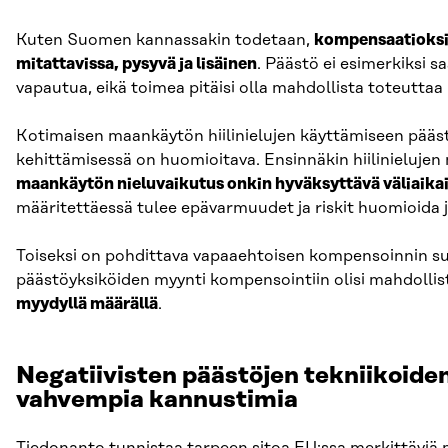
Kuten Suomen kannassakin todetaan,
kompensaatioksi 
mitattavissa, pysyvä ja lisäinen
. Päästö ei esimerkiksi s
vapautua, eikä toimea pitäisi olla mahdollista toteutt
Kotimaisen maankäytön hiilinielujen käyttämiseen pääst
kehittämisessä on huomioitava. Ensinnäkin hiilinieluje
maankäytön nieluvaikutus onkin hyväksyttävä väliaikaiseks
määritettäessä tulee epävarmuudet ja riskit huomioida ja
Toiseksi on pohdittava vapaaehtoisen kompensoinnin suh
päästöyksiköiden myynti kompensointiin olisi mahdollis
myydyllä määrällä
.
Negatiivisten päästöjen tekniikoide
vahvempia kannustimia