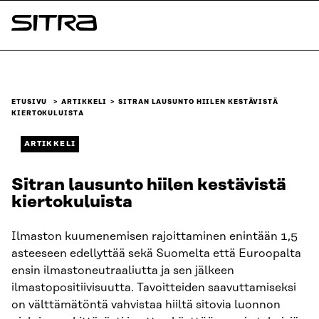
Siirry
suoraan
Sitra
sisältöön
↓
ETUSIVU
ARTIKKELI
SITRAN LAUSUNTO HIILEN KESTÄVISTÄ
KIERTOKULUISTA
ARTIKKELI
Sitran lausunto hiilen kestävistä
kiertokuluista
Ilmaston kuumenemisen rajoittaminen enintään 1,5
asteeseen edellyttää sekä Suomelta että Euroopalta
ensin ilmastoneutraaliutta ja sen jälkeen
ilmastopositiivisuutta. Tavoitteiden saavuttamiseksi
on välttämätöntä vahvistaa hiiltä sitovia luonnon