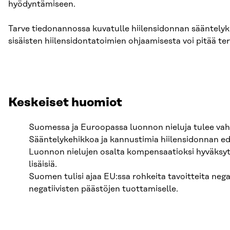
hyödyntämiseen.
Tarve tiedonannossa kuvatulle hiilensidonnan sääntelyk
sisäisten hiilensidontatoimien ohjaamisesta voi pitää te
Keskeiset huomiot
Suomessa ja Euroopassa luonnon nieluja tulee vahvis
Sääntelykehikkoa ja kannustimia hiilensidonnan edi
Luonnon nielujen osalta kompensaatioksi hyväksyttä
lisäisiä.
Suomen tulisi ajaa EU:ssa rohkeita tavoitteita nega
negatiivisten päästöjen tuottamiselle.