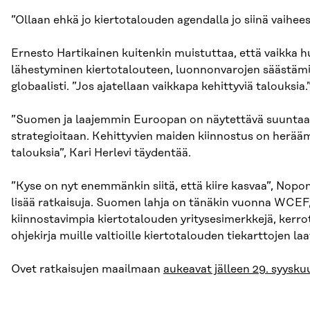
”Ollaan ehkä jo kiertotalouden agendalla jo siinä vaihees
Ernesto Hartikainen kuitenkin muistuttaa, että vaikka h
lähestyminen kiertotalouteen, luonnonvarojen säästämis
globaalisti. ”Jos ajatellaan vaikkapa kehittyviä talouksia.
”Suomen ja laajemmin Euroopan on näytettävä suuntaa m
strategioitaan. Kehittyvien maiden kiinnostus on herääm
talouksia”, Kari Herlevi täydentää.
”Kyse on nyt enemmänkin siitä, että kiire kasvaa”, Nopon
lisää ratkaisuja. Suomen lahja on tänäkin vuonna WCEF,
kiinnostavimpia kiertotalouden yritysesimerkkejä, kerro
ohjekirja muille valtioille kiertotalouden tiekarttojen laa
Ovet ratkaisujen maailmaan
aukeavat jälleen 29. syysku