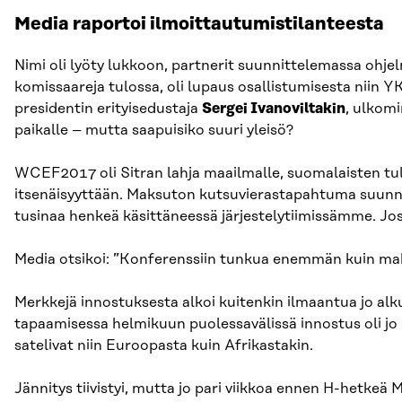
Media raportoi ilmoittautumistilanteesta
Nimi oli lyöty lukkoon, partnerit suunnittelemassa ohj
komissaareja tulossa, oli lupaus osallistumisesta niin 
presidentin erityisedustaja
Sergei Ivanoviltakin
, ulkomi
paikalle – mutta saapuisiko suuri yleisö?
WCEF2017 oli Sitran lahja maailmalle, suomalaisten tu
itsenäisyyttään. Maksuton kutsuvierastapahtuma suunni
tusinaa henkeä käsittäneessä järjestelytiimissämme. Jos
Media otsikoi: ”Konferenssiin tunkua enemmän kuin ma
Merkkejä innostuksesta alkoi kuitenkin ilmaantua jo a
tapaamisessa helmikuun puolessavälissä innostus oli jo
satelivat niin Euroopasta kuin Afrikastakin.
Jännitys tiivistyi, mutta jo pari viikkoa ennen H-hetke