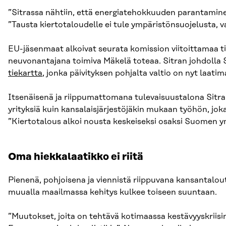
”Sitrassa nähtiin, että energiatehokkuuden parantaminen
”Tausta kiertotaloudelle ei tule ympäristönsuojelusta, v
EU-jäsenmaat alkoivat seurata komission viitoittamaa ti
neuvonantajana toimiva Mäkelä toteaa. Sitran johdolla
tiekartta
, jonka päivityksen pohjalta valtio on nyt laatim
Itsenäisenä ja riippumattomana tulevaisuustalona Sitra
yrityksiä kuin kansalaisjärjestöjäkin mukaan työhön, joka
”Kiertotalous alkoi nousta keskeiseksi osaksi Suomen ympä
Oma hiekkalaatikko ei riitä
Pienenä, pohjoisena ja viennistä riippuvana kansantalou
muualla maailmassa kehitys kulkee toiseen suuntaan.
”Muutokset, joita on tehtävä kotimaassa kestävyyskriisin t