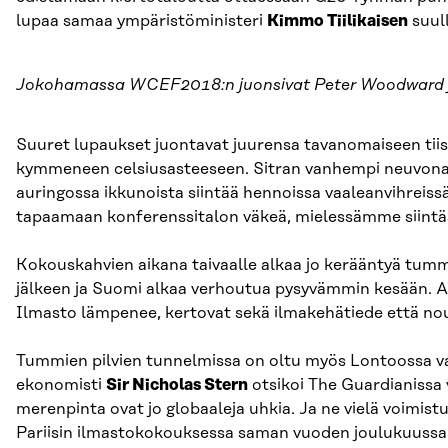
lupaa samaa ympäristöministeri
Kimmo Tiilikaisen
suul
Jokohamassa WCEF2018:n juonsivat Peter Woodward j
Suuret lupaukset juontavat juurensa tavanomaiseen tiist
kymmeneen celsiusasteeseen. Sitran vanhempi neuvon
auringossa ikkunoista siintää hennoissa vaaleanvihreiss
tapaamaan konferenssitalon väkeä, mielessämme siintä
Kokouskahvien aikana taivaalle alkaa jo kerääntyä tummi
jälkeen ja Suomi alkaa verhoutua pysyvämmin kesään. Alk
Ilmasto lämpenee, kertovat sekä ilmakehätiede että nou
Tummien pilvien tunnelmissa on oltu myös Lontoossa vaj
ekonomisti
Sir Nicholas Stern
otsikoi The Guardianissa
merenpinta ovat jo globaaleja uhkia. Ja ne vielä voimist
Pariisin ilmastokokouksessa saman vuoden joulukuussa ol