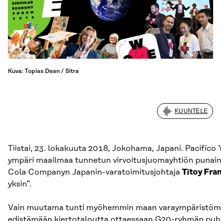
Kuva: Topias Dean / Sitra
KUUNTELE
Tiistai, 23. lokakuuta 2018, Jokohama, Japani. Pacific
ympäri maailmaa tunnetun virvoitusjuomayhtiön punainen
Cola Companyn Japanin-varatoimitusjohtaja
Titoy Fra
yksin”.
Vain muutama tunti myöhemmin maan varaympäristömi
edistämään kiertotaloutta ottaessaan G20-ryhmän pu