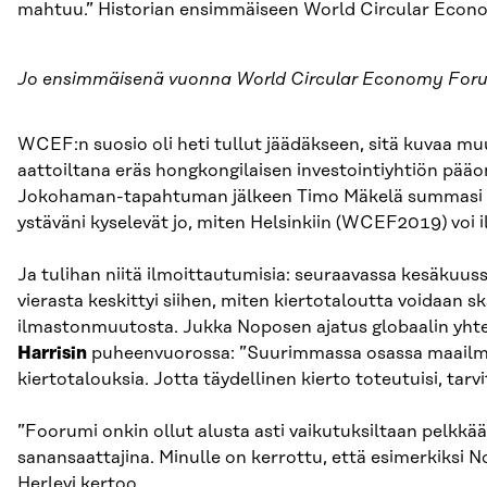
mahtuu.” Historian ensimmäiseen World Circular Econo
Jo ensimmäisenä vuonna World Circular Economy Forum 
WCEF:n suosio oli heti tullut jäädäkseen, sitä kuvaa
aattoiltana eräs hongkongilaisen investointiyhtiön pääo
Jokohaman-tapahtuman jälkeen Timo Mäkelä summasi osa
ystäväni kyselevät jo, miten Helsinkiin (WCEF2019) voi i
Ja tulihan niitä ilmoittautumisia: seuraavassa kesäkuuss
vierasta keskittyi siihen, miten kiertotaloutta voidaan s
ilmastonmuutosta. Jukka Noposen ajatus globaalin yhte
Harrisin
puheenvuorossa: ”Suurimmassa osassa maailman 
kiertotalouksia. Jotta täydellinen kierto toteutuisi, tarvi
”Foorumi onkin ollut alusta asti vaikutuksiltaan pelkkä
sanansaattajina. Minulle on kerrottu, että esimerkiksi N
Herlevi kertoo.