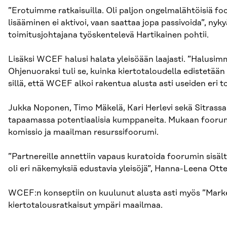
”Erotuimme ratkaisuilla. Oli paljon ongelmalähtöisiä foor
lisääminen ei aktivoi, vaan saattaa jopa passivoida”, nyk
toimitusjohtajana työskentelevä Hartikainen pohtii.
Lisäksi WCEF halusi halata yleisöään laajasti. ”Halusim
Ohjenuoraksi tuli se, kuinka kiertotaloudella edistetää
sillä, että WCEF alkoi rakentua alusta asti useiden eri to
Jukka Noponen, Timo Mäkelä, Kari Herlevi sekä Sitrassa
tapaamassa potentiaalisia kumppaneita. Mukaan fooru
komissio ja maailman resurssifoorumi.
”Partnereille annettiin vapaus kuratoida foorumin sisältö
oli eri näkemyksiä edustavia yleisöjä”, Hanna-Leena Otte
WCEF:n konseptiin on kuulunut alusta asti myös ”Market
kiertotalousratkaisut ympäri maailmaa.