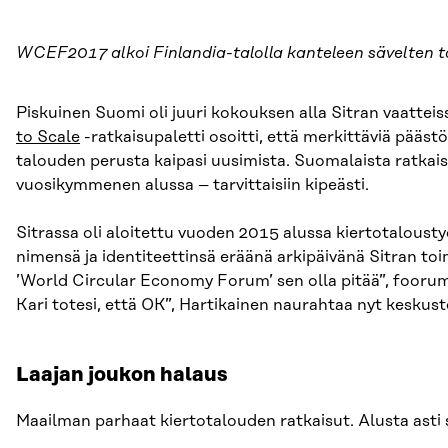
WCEF2017 alkoi Finlandia-talolla kanteleen sävelten t
Piskuinen Suomi oli juuri kokouksen alla Sitran vaatteiss
to Scale
-ratkaisupaletti osoitti, että merkittäviä pääst
talouden perusta kaipasi uusimista. Suomalaista ratkai
vuosikymmenen alussa – tarvittaisiin kipeästi.
Sitrassa oli aloitettu vuoden 2015 alussa kiertotaloustyö
nimensä ja identiteettinsä eräänä arkipäivänä Sitran toim
’World Circular Economy Forum’ sen olla pitää”, foor
Kari totesi, että OK”, Hartikainen naurahtaa nyt keskus
Laajan joukon halaus
Maailman parhaat kiertotalouden ratkaisut. Alusta asti