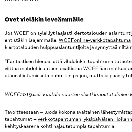
Ovet vieläkin leveämmälle
Jos WCEF on syleillyt laajasti kiertotalouden asiantun
entistäkin laajemmalle.
WCEFonline-verkkotapahtuma
kiertotalouden huippuasiantuntijoita ja synnyttää niitä r
”Fantastisen hienoa, että vihdoinkin tapahtuma toteute
viittaa mahdollisuuteen osallistua WCEF:ään matkustama
etäosallistumisesta puhuttiin paljon, mutta ei päästy tot
WCEF2019:ssä kuultiin nuorten viesti ilmastotoimien ki
Tavoitteessaan – luoda kokonaisvaltainen lähestymistap
tapahtumat –
verkkotapahtuman, yksipäiväisen Holla
kehityskaarena kohti hajautetumpia tapahtumia.