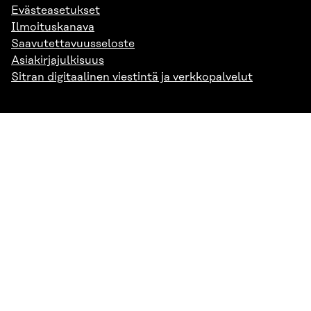
Evästeasetukset
Ilmoituskanava
Saavutettavuusseloste
Asiakirjajulkisuus
Sitran digitaalinen viestintä ja verkkopalvelut