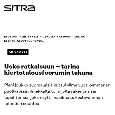
Siirry
suoraan
Sitra
sisältöön
↓
ETUSIVU
ARTIKKELI
USKO RATKAISUUN – TARINA
KIERTOTALOUSFOORUMIN…
ARTIKKELI
Usko ratkaisuun – tarina
kiertotalousfoorumin takana
Pieni joukko suomalaisia kutsui viime vuosikymmenen
puolivälissä nimekkäitä toimijoita rakentamaan
tapahtumaa, joka näytti maailmalle kestävämmän
talouden suuntaa.