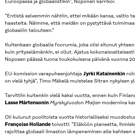
Euroopassa ja globaalistikin”, Noponen karrikoi.
”Entistä selvemmin nähtiin, ettei mikään kansa, valtio 
haasteita. Näimme, että meidän on pystyttävä toimimaa
globaaliin talouteen.”
Kuitenkaan globaalia foorumia, joka olisi sitonut yhteen
kuin yrityselämänkin, ei ollut. Ajatus kokonaisvaltaisest
Noposen päässä tuona toukokuisena päivänä vuonna 20
EU-komission varapuheenjohtaja
Jyrki Katainenkin
rohk
on vielä tyhjä”, Timo Mäkelä muistelee Sitran nykyisen y
Tarvittiin kuitenkin vielä kaksi vuotta, ennen kuin Fin
Lasse Mårtensonin
Myrskyluodon Maijan
modernina kann
Oli kulunut puolitoista vuotta historialliseksi muodost
Françoise Hollande
toivotti: ”Eläköön planeetta, ihmisk
rajoittaa globaali ilmaston lämpeneminen alle kahteen