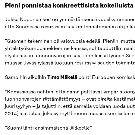
Pieni ponnistaa konkreettisista kokeiluista
Jukka Noponen kertoo ymmärtäneensä vuosikymmenen alk
että Suomessa resurssien käytön tehostaminen oli jo kä
”Suomen tekeminen oli valovuosia edellä. Pieniin, mutta
yhteistyökumppaneidemme kanssa, suhtauduttiin maailmal
älykkääseen luonnonvarojen käyttöön keskittyneen Sitr
muassa Jyväskylässä luotuun
resurssiviisauden toiminta
Samoihin aikoihin
Timo Mäkelä
pohti Euroopan komissio
”Komissiossa nähtiin, että nämä polttavat ympäristö
luonnonvarojen riittämättömyys – ovat oireita kestämä
juurisyyhyn – ja tajuttiin, että samalla voidaan luoda uu
2014) ajattelua, joka synnytti muun muassa komission 
”Suomi lähti ensimmäisenä liikkeelle”