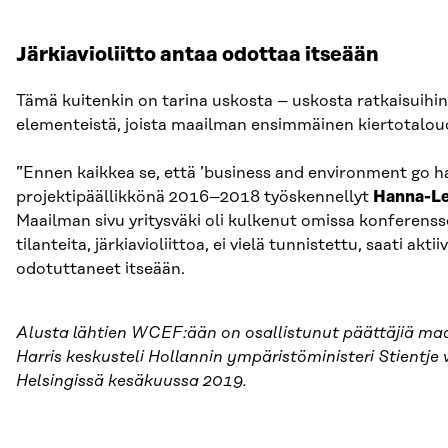
Järkiavioliitto antaa odottaa itseään
Tämä kuitenkin on tarina uskosta – uskosta ratkaisuihin
elementeistä, joista maailman ensimmäinen kiertotal
”Ennen kaikkea se, että ’business and environment go h
projektipäällikkönä 2016–2018 työskennellyt
Hanna-Le
Maailman sivu yritysväki oli kulkenut omissa konferensse
tilanteita, järkiavioliittoa, ei vielä tunnistettu, saati 
odotuttaneet itseään.
Alusta lähtien WCEF:ään on osallistunut päättäjiä maa
Harris keskusteli Hollannin ympäristöministeri Stient
Helsingissä kesäkuussa 2019.