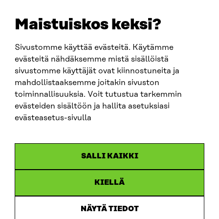
etunimi.sukunimi@sitra.fi
sitra@sitra.fi
Maistuiskos keksi?
Sivustomme käyttää evästeitä. Käytämme
SITRA SOSIAALISESSA MEDIASSA
evästeitä nähdäksemme mistä sisällöistä
sivustomme käyttäjät ovat kiinnostuneita ja
LinkedIn
mahdollistaaksemme joitakin sivuston
Instagram
toiminnallisuuksia. Voit tutustua tarkemmin
YouTube
evästeiden sisältöön ja hallita asetuksiasi
evästeasetus-sivulla
Sitra 2025
SALLI KAIKKI
Tietosuoja
KIELLÄ
Evästeasetukset
Ilmoituskanava
NÄYTÄ TIEDOT
Saavutettavuusseloste