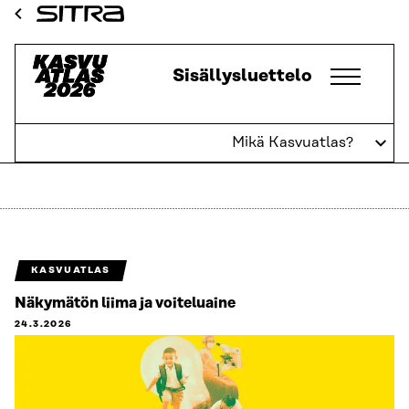
Siirry
Sitra
suoraan
sisältöön
Kasvuatlas
Sisällysluettelo
↓
Mikä Kasvuatlas?
Instituutiot
KASVUATLAS
Näkymätön liima ja voiteluaine
24.3.2026