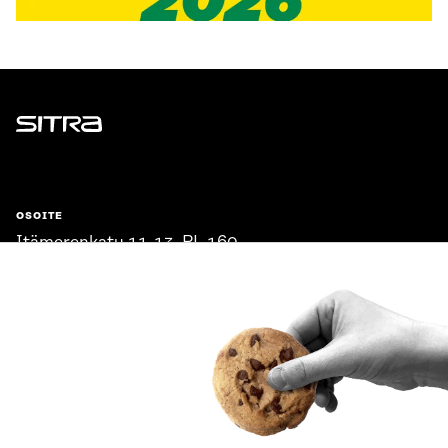
Sitra
OSOITE
Itämerenkatu 11-13, PL 160,
00181 Helsinki
Saapumisohjeet
Y-TUNNUS
0202132-3
PUHELIN
+358 294 618 991
SÄHKÖPOSTI