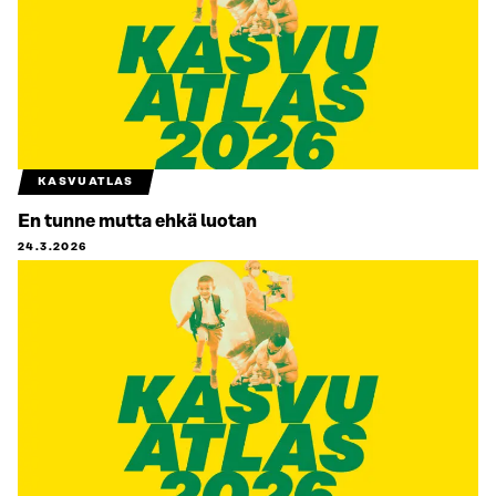
KASVUATLAS
En tunne mutta ehkä luotan
24.3.2026