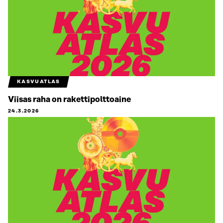
KASVUATLAS
Viisas raha on rakettipolttoaine
24.3.2026