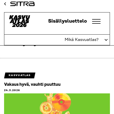
Siirry
Sitra
suoraan
sisältöön
Kasvuatlas
Sisällysluettelo
↓
Mikä Kasvuatlas?
Kasvuyritykset
KASVUATLAS
Vakaus hyvä, vauhti puuttuu
24.3.2026