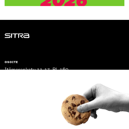
Sitra
OSOITE
Itämerenkatu 11-13, PL 160,
00181 Helsinki
Saapumisohjeet
Y-TUNNUS
0202132-3
PUHELIN
+358 294 618 991
SÄHKÖPOSTI