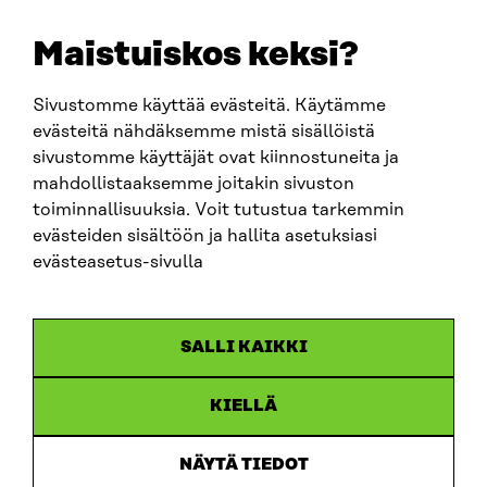
etunimi.sukunimi@sitra.fi
sitra@sitra.fi
Maistuiskos keksi?
Sivustomme käyttää evästeitä. Käytämme
SITRA SOSIAALISESSA MEDIASSA
evästeitä nähdäksemme mistä sisällöistä
sivustomme käyttäjät ovat kiinnostuneita ja
LinkedIn
mahdollistaaksemme joitakin sivuston
Instagram
toiminnallisuuksia. Voit tutustua tarkemmin
YouTube
evästeiden sisältöön ja hallita asetuksiasi
evästeasetus-sivulla
Sitra 2025
SALLI KAIKKI
Tietosuoja
KIELLÄ
Evästeasetukset
Ilmoituskanava
NÄYTÄ TIEDOT
Saavutettavuusseloste