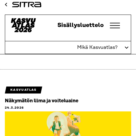
Siirry
Sitra
suoraan
sisältöön
Kasvuatlas
Sisällysluettelo
↓
Mikä Kasvuatlas?
Luottamus
KASVUATLAS
Näkymätön liima ja voiteluaine
24.3.2026