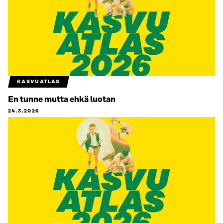
KASVUATLAS
En tunne mutta ehkä luotan
24.3.2026