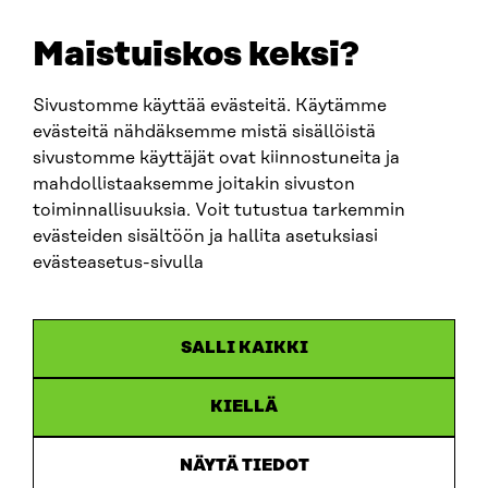
etunimi.sukunimi@sitra.fi
sitra@sitra.fi
Maistuiskos keksi?
Sivustomme käyttää evästeitä. Käytämme
SITRA SOSIAALISESSA MEDIASSA
evästeitä nähdäksemme mistä sisällöistä
sivustomme käyttäjät ovat kiinnostuneita ja
LinkedIn
mahdollistaaksemme joitakin sivuston
Instagram
toiminnallisuuksia. Voit tutustua tarkemmin
YouTube
evästeiden sisältöön ja hallita asetuksiasi
evästeasetus-sivulla
Sitra 2025
SALLI KAIKKI
Tietosuoja
KIELLÄ
Evästeasetukset
Ilmoituskanava
NÄYTÄ TIEDOT
Saavutettavuusseloste