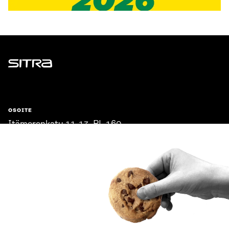
Sitra
OSOITE
Itämerenkatu 11-13, PL 160,
00181 Helsinki
Saapumisohjeet
Y-TUNNUS
0202132-3
PUHELIN
+358 294 618 991
SÄHKÖPOSTI