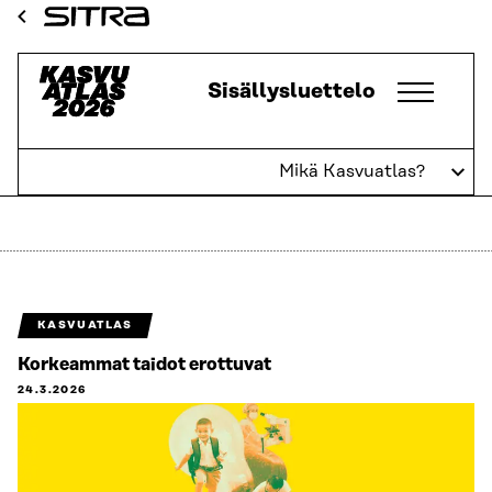
Siirry
Sitra
suoraan
sisältöön
Kasvuatlas
Sisällysluettelo
↓
Mikä Kasvuatlas?
Osaaminen
KASVUATLAS
Korkeammat taidot erottuvat
24.3.2026