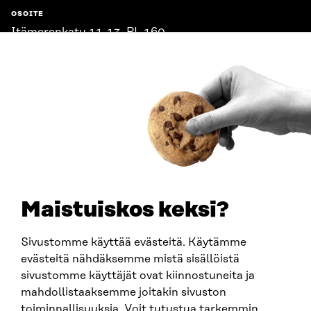
OSOITE
Itämerenkatu 11-13, PL 160,
00181 Helsinki
Saapumisohjeet
Y-TUNNUS
0202132-3
PUHELIN
+358 294 618 991
SÄHKÖPOSTI
etunimi.sukunimi@sitra.fi
sitra@sitra.fi
Maistuiskos keksi?
Sivustomme käyttää evästeitä. Käytämme
SITRA SOSIAALISESSA MEDIASSA
evästeitä nähdäksemme mistä sisällöistä
sivustomme käyttäjät ovat kiinnostuneita ja
LinkedIn
mahdollistaaksemme joitakin sivuston
Instagram
toiminnallisuuksia. Voit tutustua tarkemmin