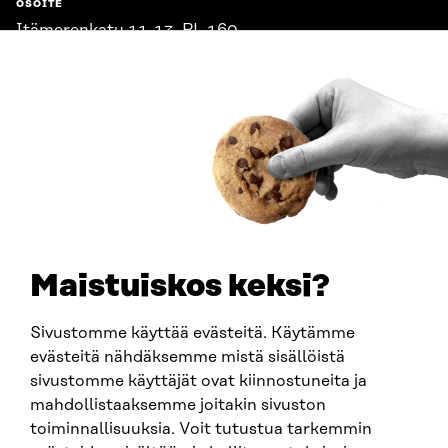
OSOITE
Itämerenkatu 11-13, PL 160,
00181 Helsinki
Saapumisohjeet
Y-TUNNUS
0202132-3
PUHELIN
+358 294 618 991
SÄHKÖPOSTI
etunimi.sukunimi@sitra.fi
sitra@sitra.fi
Maistuiskos keksi?
Sivustomme käyttää evästeitä. Käytämme
SITRA SOSIAALISESSA MEDIASSA
evästeitä nähdäksemme mistä sisällöistä
sivustomme käyttäjät ovat kiinnostuneita ja
LinkedIn
mahdollistaaksemme joitakin sivuston
Instagram
toiminnallisuuksia. Voit tutustua tarkemmin
YouTube