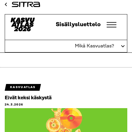
Siirry
Sitra
suoraan
sisältöön
Kasvuatlas
Sisällysluettelo
↓
Mikä Kasvuatlas?
Politiikka
KASVUATLAS
Eivät keksi käskystä
24.3.2026