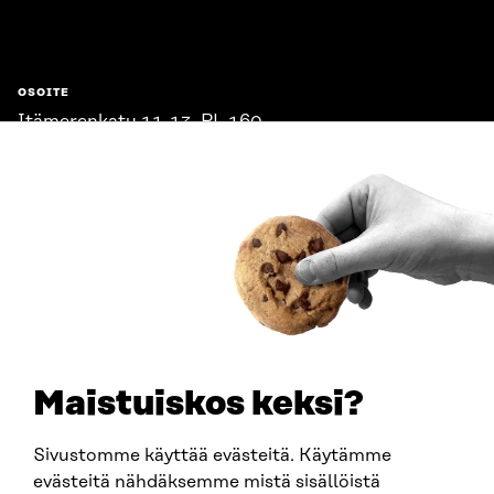
Sitra
OSOITE
Itämerenkatu 11-13, PL 160,
00181 Helsinki
Saapumisohjeet
Y-TUNNUS
0202132-3
PUHELIN
+358 294 618 991
SÄHKÖPOSTI
etunimi.sukunimi@sitra.fi
sitra@sitra.fi
Maistuiskos keksi?
Sivustomme käyttää evästeitä. Käytämme
SITRA SOSIAALISESSA MEDIASSA
evästeitä nähdäksemme mistä sisällöistä