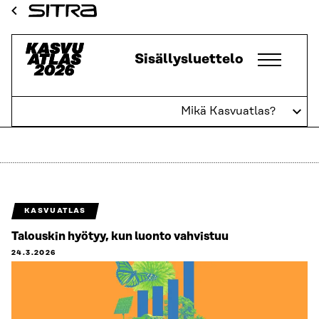
Siirry
Sitra
suoraan
sisältöön
Kasvuatlas
Sisällysluettelo
↓
Mikä Kasvuatlas?
Yhteenveto
KASVUATLAS
Talouskin hyötyy, kun luonto vahvistuu
24.3.2026