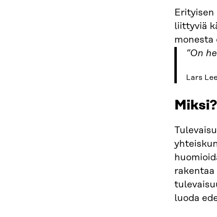
Erityisen
liittyviä 
monesta e
”On he
Lars Le
Miksi?
Tulevaisu
yhteiskun
huomioida
rakentaa
tulevais
luoda ede