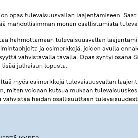
 on opas tulevaisuusvallan laajentamiseen. Saat 
stää mahdollisimman monen osallistumista tulev
aa hahmottamaan tulevaisuusvallan laajentamiseen
oimintaohjeita ja esimerkkejä, joiden avulla ennak
yyttä vahvistavalla tavalla. Opas syntyi osana S
 lisää julkaisun lopusta.
ltää myös esimerkkejä tulevaisuusvallan laajen
, miten voidaan kutsua mukaan tulevaisuuskesku
ja vahvistaa heidän osallisuuttaan tulevaisuudest