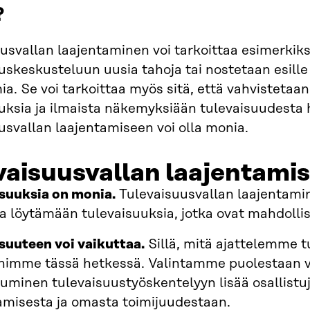
?
usvallan laajentaminen voi tarkoittaa esimerkik
uskeskusteluun uusia tahoja tai nostetaan esille
a. Se voi tarkoittaa myös sitä, että vahvistetaan
uksia ja ilmaista näkemyksiään tulevaisuudesta hei
usvallan laajentamiseen voi olla monia.
vaisuusvallan laajentamis
suuksia on monia.
Tulevaisuusvallan laajentami
aa löytämään tulevaisuuksia, jotka ovat mahdoll
suuteen voi vaikuttaa.
Sillä, mitä ajattelemme t
ihimme tässä hetkessä. Valintamme puolestaan v
tuminen tulevaisuustyöskentelyyn lisää osallist
amisesta ja omasta toimijuudestaan.