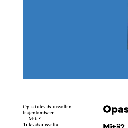
Opas
Opas tulevaisuusvallan
laajentamiseen
Mitä?
Tulevaisuusvalta
Mitä?