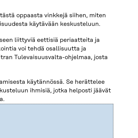
tästä oppaasta vinkkejä siihen, miten
aisuudesta käytävään keskusteluun.
 liittyviä eettisiä periaatteita ja
ointia voi tehdä osallisuutta ja
itran Tulevaisuusvalta-ohjelmaa, josta
tamisesta käytännössä. Se herättelee
steluun ihmisiä, jotka helposti jäävät
a.