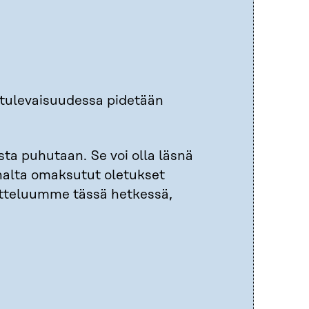
ä tulevaisuudessa pidetään
sta puhutaan. Se voi olla läsnä
nnalta omaksutut oletukset
atteluumme tässä hetkessä,