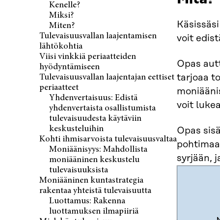
Kenelle?
Miksi?
Käsissäsi
Miten?
Tulevaisuusvallan laajentamisen
voit edi
lähtökohtia
Viisi vinkkiä periaatteiden
Opas autt
hyödyntämiseen
tarjoaa t
Tulevaisuusvallan laajentajan eettiset
periaatteet
moniäänis
Yhdenvertaisuus: Edistä
voit lukea
yhdenvertaista osallistumista
tulevaisuudesta käytäviin
keskusteluihin
Opas sisä
Kohti ihmisarvoista tulevaisuusvaltaa
pohtimaan
Moniäänisyys: Mahdollista
syrjään, 
moniääninen keskustelu
tulevaisuuksista
Moniääninen kuntastrategia
rakentaa yhteistä tulevaisuutta
Luottamus: Rakenna
luottamuksen ilmapiiriä