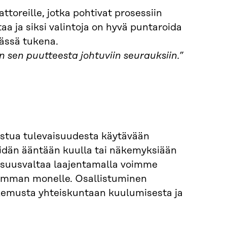
ttoreille, jotka pohtivat prosessiin
taa ja siksi valintoja on hyvä puntaroida
tässä tukena.
sen puutteesta johtuviin seurauksiin.”
llistua tulevaisuudesta käytävään
eidän ääntään kuulla tai näkemyksiään
vaisuusvaltaa laajentamalla voimme
simman monelle. Osallistuminen
kemusta yhteiskuntaan kuulumisesta ja