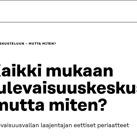
SKUSTELUUN – MUTTA MITEN?
aikki mukaan
ulevaisuuskesku
utta miten?
vaisuusvallan laajentajan eettiset periaatteet