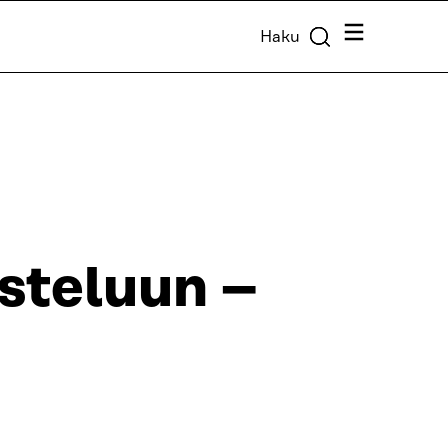
Valikko
Haku
steluun –