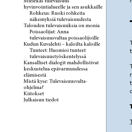
Mielekäs tulevaisuus
hyvinvointialueelle ja sen asukkaille
Rohkeus: Ruoki rohkeita
näkemyksiä tulevaisuudesta
Talouden tulevaisuuksia on monia
Poissaolijat: Anna
tulevaisuusvaltaa poissaolijoille
Kudun Kuvalehti – kaloilta kaloille
Tunteet: Huomioi tunteet
tulevaisuustyöskentelyssä
Kansalliset dialogit mahdollistivat
keskustelua epävarmuudessa
elämisestä
Mistä kyse: Tulevaisuusvalta-
ohjelma?
Kiitokset
Julkaisun tiedot