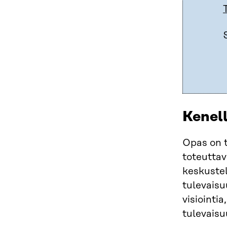
Kenel
Opas on t
toteuttav
keskustel
tulevaisu
visiointi
tulevaisu