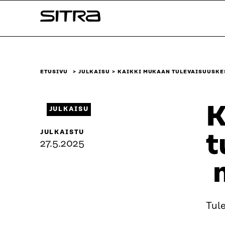
Siirry
Sitra
suoraan
sisältöön
↓
ETUSIVU
JULKAISU
KAIKKI MUKAAN TULEVAISUUSKE
K
JULKAISU
JULKAISTU
t
27.5.2025
m
Tule