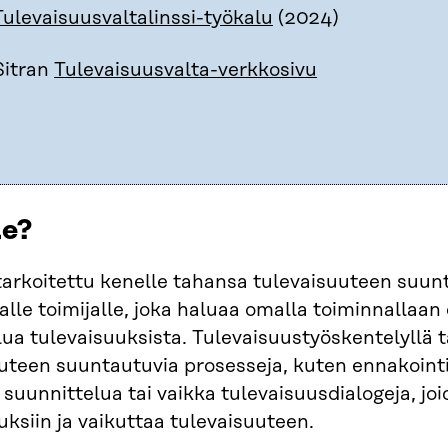
Tulevaisuusvaltalinssi-työkalu
(2024)
Sitran
Tulevaisuusvalta-verkkosivu
le?
arkoitettu kenelle tahansa tulevaisuuteen suunt
alle toimijalle, joka haluaa omalla toiminnallaan
ua tulevaisuuksista. Tulevaisuustyöskentelyllä t
uteen suuntautuvia prosesseja, kuten ennakointia
a, suunnittelua tai vaikka tulevaisuusdialogeja, 
uksiin ja vaikuttaa tulevaisuuteen.