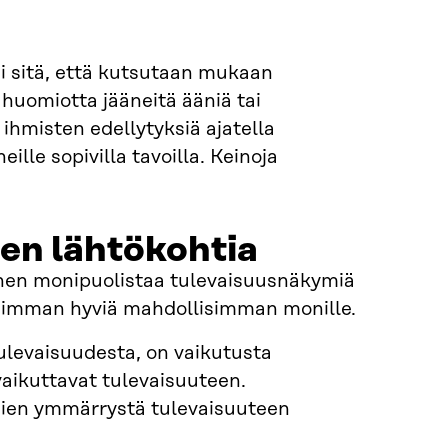
si sitä, että kutsutaan mukaan
 huomiotta jääneitä ääniä tai
 ihmisten edellytyksiä ajatella
lle sopivilla tavoilla. Keinoja
en lähtökohtia
nen monipuolistaa tulevaisuusnäkymiä
isimman hyviä mahdollisimman monille.
ulevaisuudesta, on vaikutusta
aikuttavat tulevaisuuteen.
ujien ymmärrystä tulevaisuuteen