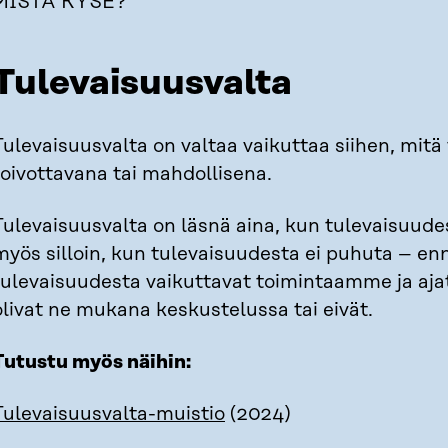
MISTÄ KYSE?
Tulevaisuusvalta
Tulevaisuusvalta on valtaa vaikuttaa siihen, mit
toivottavana tai mahdollisena.
Tulevaisuusvalta on läsnä aina, kun tulevaisuude
myös silloin, kun tulevaisuudesta ei puhuta – e
tulevaisuudesta vaikuttavat toimintaamme ja aj
olivat ne mukana keskustelussa tai eivät.
Tutustu myös näihin:
Tulevaisuusvalta-muistio
(2024)