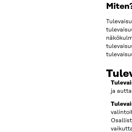
Miten
Tulevaisu
tulevaisu
näkökulmi
tulevaisu
tulevaisu
Tule
Tulevai
ja autt
Tulevai
valinto
Osallis
vaikutt