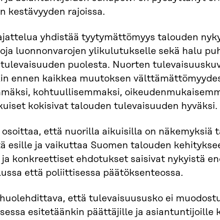
n kestävyyden rajoissa.
jattelua yhdistää tyytymättömyys talouden nyky
oja luonnonvarojen ylikulutukselle sekä halu puhu
 tulevaisuuden puolesta. Nuorten tulevaisuusk
kin ennen kaikkea muutoksen välttämättömyydes
mäksi, kohtuullisemmaksi, oikeudenmukaisemmaks
kuiset kokisivat talouden tulevaisuuden hyväksi.
osoittaa, että nuorilla aikuisilla on näkemyksiä 
tä esille ja vaikuttaa Suomen talouden kehityksee
 ja konkreettiset ehdotukset saisivat nykyistä 
ussa että poliittisessa päätöksenteossa.
uolehdittava, että tulevaisuususko ei muodostu u
essa esitetäänkin päättäjille ja asiantuntijoille