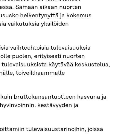
messa. Samaan aikaan nuorten
uususko heikentynyttä ja kokemus
ia vaikutuksia yksilöiden
isia vaihtoehtoisia tulevaisuuksia
olle puolen, erityisesti nuorten
 tulevaisuuksista käytävää keskustelua,
mälle, toiveikkaammalle
 kuin bruttokansantuotteen kasvuna ja
hyvinvoinnin, kestävyyden ja
ittamiin tulevaisuustarinoihin, joissa