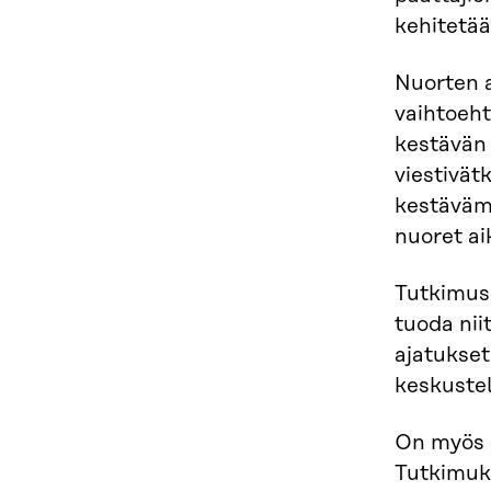
kehitetää
Nuorten a
vaihtoeht
kestävän
viestivät
kestäväm
nuoret ai
Tutkimus 
tuoda nii
ajatukset
keskustel
On myös h
Tutkimuks