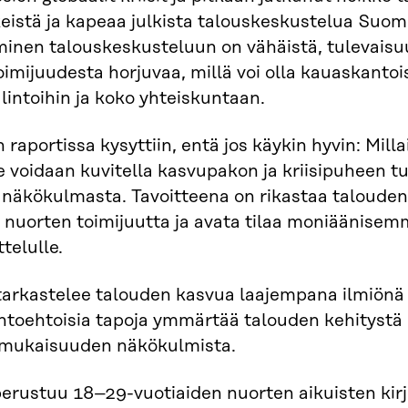
eistä ja kapeaa julkista talouskeskustelua Suo
minen talouskeskusteluun on vähäistä, tulevais
imijuudesta horjuvaa, millä voi olla kauaskantois
intoihin ja koko yhteiskuntaan.
raportissa kysyttiin, entä jos käykin hyvin: Milla
e voidaan kuvitella kasvupakon ja kriisipuheen tu
 näkökulmasta. Tavoitteena on rikastaa talouden
 nuorten toimijuutta ja avata tilaa moniäänisem
telulle.
tarkastelee talouden kasvua laajempana ilmiönä
ihtoehtoisia tapoja ymmärtää talouden kehitystä 
mukaisuuden näkökulmista.
perustuu 18–29-vuotiaiden nuorten aikuisten kirjo