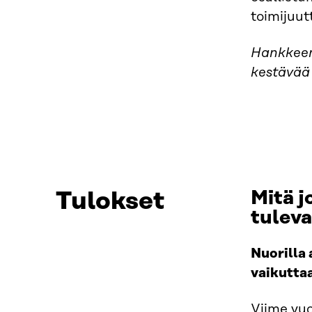
toimijuut
Hankkeen 
kestävää 
Tulokset
Mitä j
tuleva
Nuorilla 
vaikutta
Viime vuo