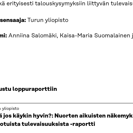
kä erityisesti talouskysymyksiin liittyvän tulevai
sensaaja:
Turun yliopisto
mi:
Anniina Salomäki, Kaisa-Maria Suomalainen 
ustu loppuraporttiin
 yliopisto
ä jos käykin hyvin?: Nuorten aikuisten näkemy
otuista tulevaisuuksista -raportti