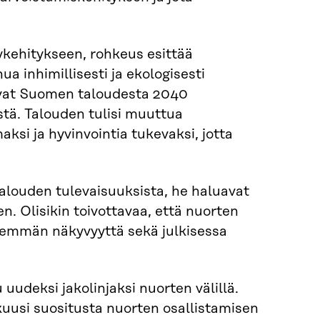
kehitykseen, rohkeus esittää
a inhimillisesti ja ekologisesti
uvat Suomen taloudesta 2040
tä. Talouden tulisi muuttua
i ja hyvinvointia tukevaksi, jotta
talouden tulevaisuuksista, he haluavat
n. Olisikin toivottavaa, että nuorten
enemmän näkyvyyttä sekä julkisessa
udeksi jakolinjaksi nuorten välillä.
 kuusi suositusta nuorten osallistamisen