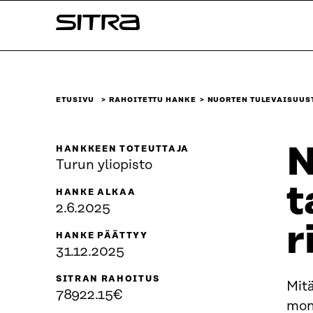
Siirry
Sitra
suoraan
sisältöön
↓
ETUSIVU
RAHOITETTU HANKE
NUORTEN TULEVAISUUS
N
HANKKEEN TOTEUTTAJA
Turun yliopisto
t
HANKE ALKAA
2.6.2025
r
HANKE PÄÄTTYY
31.12.2025
SITRAN RAHOITUS
Mit
78922.15€
mon