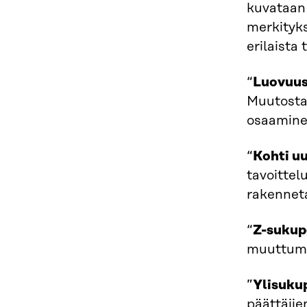
kuvataan 
merkityks
erilaista
“
Luovuus
Muutosta 
osaaminen
“
Kohti u
tavoittel
rakenneta
“
Z-sukup
muuttumin
”
Ylisukup
päättäjie