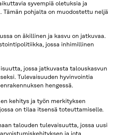
kuttavia syvempiä oletuksia ja
la. Tämän pohjalta on muodostettu neljä
ssa on äkillinen ja kasvu on jatkuvaa.
ointipolitiikka, jossa inhimillinen
isuutta, jossa jatkuvasta talouskasvun
eksi. Tulevaisuuden hyvinvointia
leenrakennuksen hengessä.
en kehitys ja työn merkityksen
sa on tilaa itsensä toteuttamiselle.
aan talouden tulevaisuutta, jossa uusi
iarvoistumiskehityksen ja jota