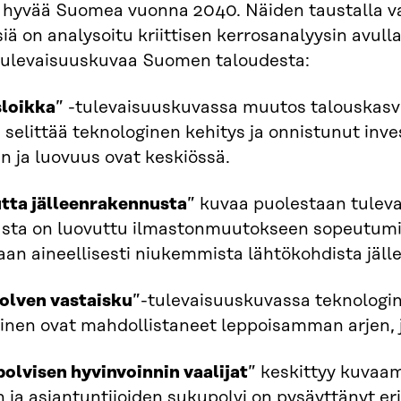
hyvää Suomea vuonna 2040. Näiden taustalla vai
iä on analysoitu kriittisen kerrosanalyysin avul
 tulevaisuuskuvaa Suomen taloudesta:
loikka
” -tulevaisuuskuvassa muutos talouskasvu
selittää teknologinen kehitys ja onnistunut invest
 ja luovuus ovat keskiössä.
utta jälleenrakennusta
” kuvaa puolestaan tuleva
usta on luovuttu ilmastonmuutokseen sopeutumis
an aineellisesti niukemmista lähtökohdista jäl
olven vastaisku
”-tulevaisuuskuvassa teknologin
en ovat mahdollistaneet leppoisamman arjen, jos
olvisen hyvinvoinnin vaalijat
” keskittyy kuvaam
n ja asiantuntijoiden sukupolvi on pysäyttänyt er