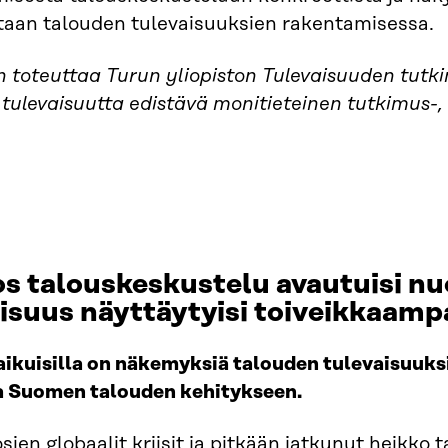
taan talouden tulevaisuuksien rakentamisessa.
toteuttaa Turun yliopiston Tulevaisuuden tutkim
tulevaisuutta edistävä monitieteinen tutkimus-, 
os talouskeskustelu avautuisi nuo
isuus näyttäytyisi toiveikkaam
aikuisilla on näkemyksiä talouden tulevaisuuksis
a Suomen talouden kehitykseen.
sien globaalit kriisit ja pitkään jatkunut heikko