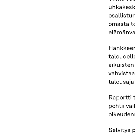
uhkakesk
osallistu
omasta to
elämänval
Hankkeen 
taloudell
aikuisten
vahvistaa
talousajat
Raportti 
pohtii va
oikeuden
Selvitys 