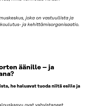
uskeskus, joka on vastuullista ja
koulutus- ja kehittämisorganisaatio.
rten äänille – ja
pana?
ta, he haluavat tuoda niitä esille ja
 talouskasvu ovat vahvistaneet