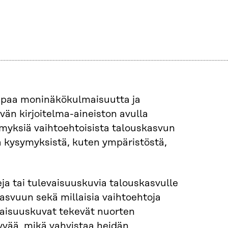
aipaa moninäkökulmaisuutta ja
vän kirjoitelma-aineiston avulla
emyksiä vaihtoehtoisista talouskasvun
sta kysymyksistä, kuten ympäristöstä,
ja tai tulevaisuuskuvia talouskasvulle
kasvuun sekä millaisia vaihtoehtoja
aisuuskuvat tekevät nuorten
yvää, mikä vahvistaa heidän