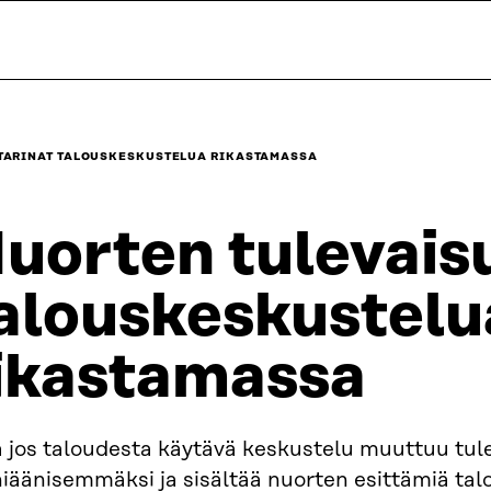
TARINAT TALOUSKESKUSTELUA RIKASTAMASSA
uorten tulevais
alouskeskustelu
ikastamassa
ä jos taloudesta käytävä keskustelu muuttuu tu
iäänisemmäksi ja sisältää nuorten esittämiä ta