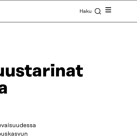
Valikko
Haku
uustarinat
a
levaisuudessa
louskasvun