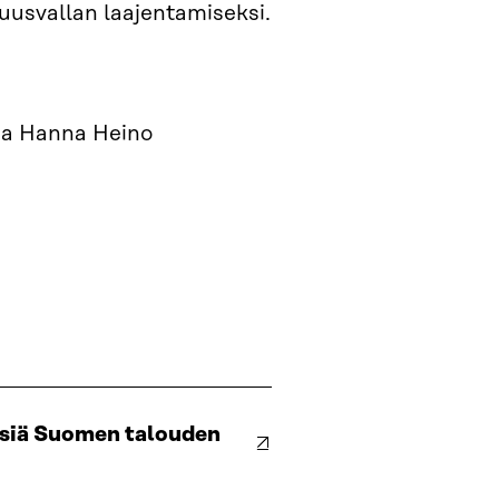
suusvallan laajentamiseksi.
ja Hanna Heino
ksiä Suomen talouden