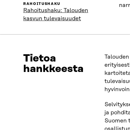
RAHOITUSHAKU
narr
Rahoitushaku: Talouden
kasvun tulevaisuudet
Tietoa
Talouden 
erityises
hankkeesta
kartoitet
tulevaisu
hyvinvoin
Selvityks
ja pohdit
Suomen t
osallistu