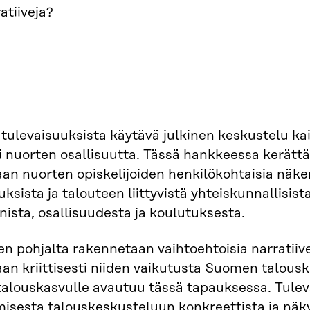
atiiveja?
tulevaisuuksista käytävä julkinen keskustelu k
ti nuorten osallisuutta. Tässä hankkeessa kerättä
aan nuorten opiskelijoiden henkilökohtaisia näk
uksista ja talouteen liittyvistä yhteiskunnallisi
nista, osallisuudesta ja koulutuksesta.
en pohjalta rakennetaan vaihtoehtoisia narratiive
aan kriittisesti niiden vaikutusta Suomen talous
alouskasvulle avautuu tässä tapauksessa. Tulev
misesta talouskeskusteluun konkreettista ja näk