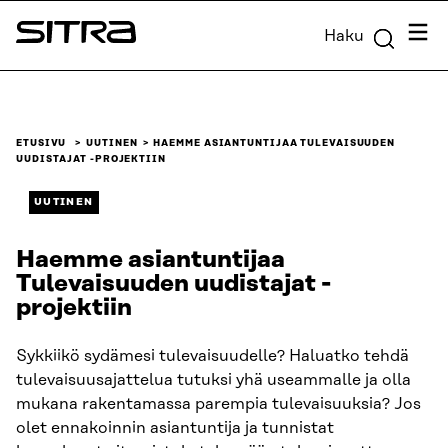
Siirry
Valik
Haku
suoraan
Sitra
sisältöön
↓
ETUSIVU
UUTINEN
HAEMME ASIANTUNTIJAA TULEVAISUUDEN
UUDISTAJAT -PROJEKTIIN
UUTINEN
Haemme asiantuntijaa
Tulevaisuuden uudistajat -
projektiin
Sykkiikö sydämesi tulevaisuudelle? Haluatko tehdä
tulevaisuusajattelua tutuksi yhä useammalle ja olla
mukana rakentamassa parempia tulevaisuuksia? Jos
olet ennakoinnin asiantuntija ja tunnistat