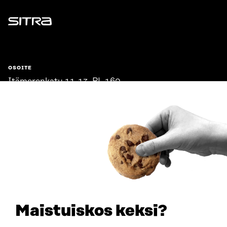
Sitra
OSOITE
Itämerenkatu 11-13, PL 160,
00181 Helsinki
Saapumisohjeet
Y-TUNNUS
0202132-3
PUHELIN
+358 294 618 991
SÄHKÖPOSTI
etunimi.sukunimi@sitra.fi
sitra@sitra.fi
Maistuiskos keksi?