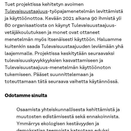
Tuet projektissa kehitetyn avoimen
Tulevaisuustaajuus
-työpajamenetelmän levittämistä
ja käyttöönottoa. Kevään 2021 aikana 90 ihmistä yli
80 organisaatiosta on käynyt Tulevaisuustaajuus-
vetäjäkoulutuksen ja monet ovat ottaneet
menetelmän myös itsenäisesti käyttöön. Haluamme
kuitenkin saada Tulevaisuustaajuuden leviämään yhä
laajemmalle. Projektissa keskitytään seuraavaksi
tulevaisuuskyvykkyyksien kasvattamiseen ja
Tulevaisuustaajuus-menetelmän käyttöönoton
tukemiseen. Pääset suunnittelemaan ja
toteuttamaan tätä seuraava vaihetta käytännössä.
Odotamme sinulta
Osaamista yhteiskunnallisesta kehittämistä ja
muutosten edistämisestä sekä ennakoinnista.
Ymmärrys ekologisen kestävyyden ja
demokratian teemoista katsotaan eduksi.