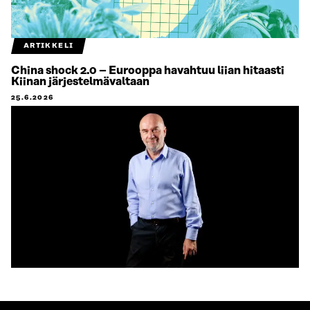
ARTIKKELI
China shock 2.0 – Eurooppa havahtuu liian hitaasti
Kiinan järjestelmävaltaan
25.6.2026