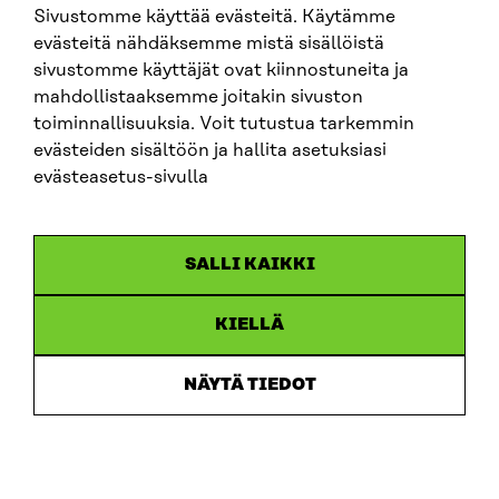
Sivustomme käyttää evästeitä. Käytämme
SITRA SOSIAALISESSA MEDIASSA
evästeitä nähdäksemme mistä sisällöistä
sivustomme käyttäjät ovat kiinnostuneita ja
LinkedIn
mahdollistaaksemme joitakin sivuston
Instagram
toiminnallisuuksia. Voit tutustua tarkemmin
YouTube
evästeiden sisältöön ja hallita asetuksiasi
evästeasetus-sivulla
Sitra 2025
SALLI KAIKKI
Tietosuoja
KIELLÄ
Evästeasetukset
Ilmoituskanava
NÄYTÄ TIEDOT
Saavutettavuusseloste
Asiakirjajulkisuus
Sitran digitaalinen viestintä ja verkkopalvelut