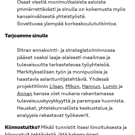
Osaat viestiä monimutkaisista asioista
ymmärrettävästi ja sinulla on kokemusta myös
kansainvälisestä yhteistyöstä.
Soveltuvaa ylempää korkeakoulututkintoa.
Tarjoamme sinulle
Sitran ennakointi- ja strategiatoiminnossa
pääset osaksi laaja-alaisesti maailmaa ja
tulevaisuutta tarkastelevaa työyhteisöä.
Merkityksellisen työn ja monipuolisia ja
haastavia asiantuntijatehtäviä. Yhdessä
projektitiimin
Liisan
,
Mikon
,
Hannun
,
Lumin
ja
Annan
kanssa olet mukana rakentamassa
tulevaisuuskyvykkyyttä ja parempaa huomista.
Hauskat, yhteiskunnallista keskustelua ja
analyysia rakastavat työkaverit.
Kiinnostuitko?
Mikäli tunnistit itsesi ilmoituksesta ja
kiinnostuit tehtävästä, jätä hakemuksesi