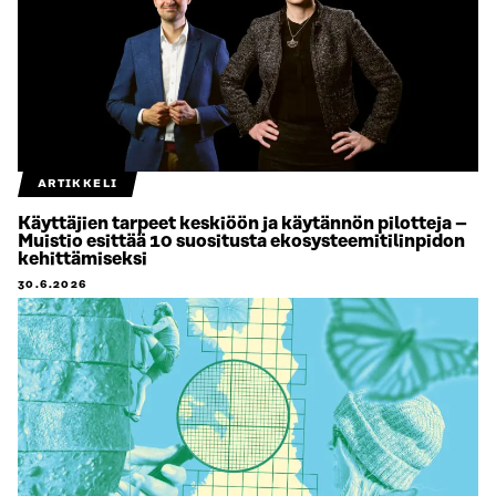
ARTIKKELI
Käyttäjien tarpeet keskiöön ja käytännön pilotteja –
Muistio esittää 10 suositusta ekosysteemitilinpidon
kehittämiseksi
30.6.2026