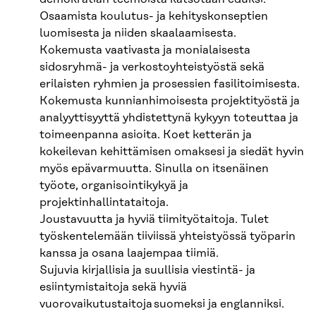
Osaamista koulutus- ja kehityskonseptien
luomisesta ja niiden skaalaamisesta.
Kokemusta vaativasta ja monialaisesta
sidosryhmä- ja verkostoyhteistyöstä sekä
erilaisten ryhmien ja prosessien fasilitoimisesta.
Kokemusta kunnianhimoisesta projektityöstä ja
analyyttisyyttä yhdistettynä kykyyn toteuttaa ja
toimeenpanna asioita. Koet ketterän ja
kokeilevan kehittämisen omaksesi ja siedät hyvin
myös epävarmuutta. Sinulla on itsenäinen
työote, organisointikykyä ja
projektinhallintataitoja.
Joustavuutta ja hyviä tiimityötaitoja. Tulet
työskentelemään tiiviissä yhteistyössä työparin
kanssa ja osana laajempaa tiimiä.
Sujuvia kirjallisia ja suullisia viestintä- ja
esiintymistaitoja sekä hyviä
vuorovaikutustaitoja suomeksi ja englanniksi.