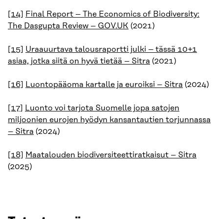
[14]
Final Report – The Economics of Biodiversity:
The Dasgupta Review – GOV.UK
(2021)
[15]
Uraauurtava talousraportti julki – tässä 10+1
asiaa, jotka siitä on hyvä tietää – Sitra
(2021)
[16]
Luontopääoma kartalle ja euroiksi – Sitra
(2024)
[17]
​​Luonto voi tarjota Suomelle jopa satojen
miljoonien eurojen hyödyn kansantautien torjunnassa​
– Sitra
(2024)
[18]
Maatalouden biodiversiteettiratkaisut – Sitra
(2025)