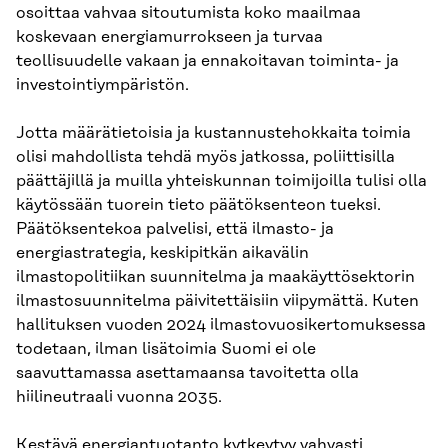
osoittaa vahvaa sitoutumista koko maailmaa
koskevaan energiamurrokseen ja turvaa
teollisuudelle vakaan ja ennakoitavan toiminta- ja
investointiympäristön.
Jotta määrätietoisia ja kustannustehokkaita toimia
olisi mahdollista tehdä myös jatkossa, poliittisilla
päättäjillä ja muilla yhteiskunnan toimijoilla tulisi olla
käytössään tuorein tieto päätöksenteon tueksi.
Päätöksentekoa palvelisi, että ilmasto- ja
energiastrategia, keskipitkän aikavälin
ilmastopolitiikan suunnitelma ja maakäyttösektorin
ilmastosuunnitelma päivitettäisiin viipymättä. Kuten
hallituksen vuoden 2024 ilmastovuosikertomuksessa
todetaan, ilman lisätoimia Suomi ei ole
saavuttamassa asettamaansa tavoitetta olla
hiilineutraali vuonna 2035.
Kestävä energiantuotanto kytkeytyy vahvasti