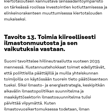
kiertotalouteen kannustava lainsäädäntöympäristö
on tärkeässä roolissa investointien kotiuttamisessa ja
elinkeinorakenteen muuttumisessa kiertotalouden
mukaiseksi.
Tavoite 13. Toimia kiireellisesti
ilmastonmuutosta ja sen
vaikutuksia vastaan.
Suomi tavoittelee hiilineutraaliutta vuoteen 2035
mennessä. Kustannustehokkaat toimet edellyttävät,
että poliittisilla päättäjillä ja muilla yhteiskunnan
toimijoilla on käytössään tuorein tieto päätöksenteon
tueksi. Siksi ilmasto- ja energiastrategia, keskipitkän
aikavälin ilmastopolitiikan suunnitelma ja
maakäyttösektorin ilmastosuunnitelma tulisi
päivittää viipymättä. Kuten
ilmastovuosikertomuksessa todetaan, ilman