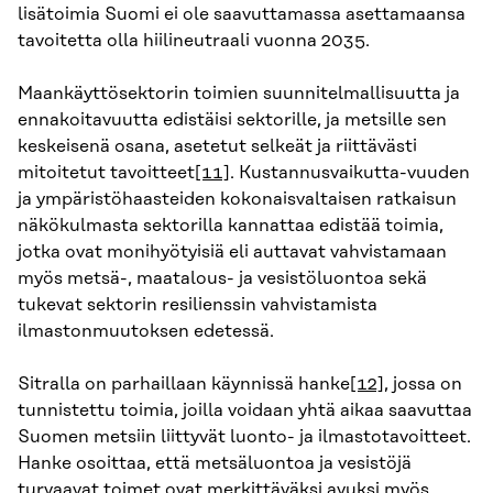
lisätoimia Suomi ei ole saavuttamassa asettamaansa
tavoitetta olla hiilineutraali vuonna 2035.
Maankäyttösektorin toimien suunnitelmallisuutta ja
ennakoitavuutta edistäisi sektorille, ja metsille sen
keskeisenä osana, asetetut selkeät ja riittävästi
mitoitetut tavoitteet
[11]
. Kustannusvaikutta-vuuden
ja ympäristöhaasteiden kokonaisvaltaisen ratkaisun
näkökulmasta sektorilla kannattaa edistää toimia,
jotka ovat monihyötyisiä eli auttavat vahvistamaan
myös metsä-, maatalous- ja vesistöluontoa sekä
tukevat sektorin resilienssin vahvistamista
ilmastonmuutoksen edetessä.
Sitralla on parhaillaan käynnissä hanke
[12]
, jossa on
tunnistettu toimia, joilla voidaan yhtä aikaa saavuttaa
Suomen metsiin liittyvät luonto- ja ilmastotavoitteet.
Hanke osoittaa, että metsäluontoa ja vesistöjä
turvaavat toimet ovat merkittäväksi avuksi myös