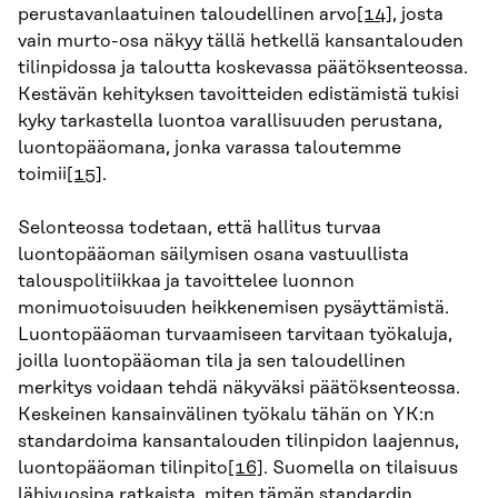
perustavanlaatuinen taloudellinen arvo
[14]
, josta
vain murto-osa näkyy tällä hetkellä kansantalouden
tilinpidossa ja taloutta koskevassa päätöksenteossa.
Kestävän kehityksen tavoitteiden edistämistä tukisi
kyky tarkastella luontoa varallisuuden perustana,
luontopääomana, jonka varassa taloutemme
toimii
[15]
.
Selonteossa todetaan, että hallitus turvaa
luontopääoman säilymisen osana vastuullista
talouspolitiikkaa ja tavoittelee luonnon
monimuotoisuuden heikkenemisen pysäyttämistä.
Luontopääoman turvaamiseen tarvitaan työkaluja,
joilla luontopääoman tila ja sen taloudellinen
merkitys voidaan tehdä näkyväksi päätöksenteossa.
Keskeinen kansainvälinen työkalu tähän on YK:n
standardoima kansantalouden tilinpidon laajennus,
luontopääoman tilinpito
[16]
. Suomella on tilaisuus
lähivuosina ratkaista, miten tämän standardin