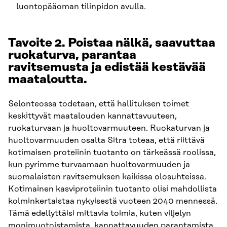
luontopääoman tilinpidon avulla.
Tavoite 2. Poistaa nälkä, saavuttaa
ruokaturva, parantaa
ravitsemusta ja edistää kestävää
maataloutta.
Selonteossa todetaan, että hallituksen toimet
keskittyvät maatalouden kannattavuuteen,
ruokaturvaan ja huoltovarmuuteen. Ruokaturvan ja
huoltovarmuuden osalta Sitra toteaa, että riittävä
kotimaisen proteiinin tuotanto on tärkeässä roolissa,
kun pyrimme turvaamaan huoltovarmuuden ja
suomalaisten ravitsemuksen kaikissa olosuhteissa.
Kotimainen kasviproteiinin tuotanto olisi mahdollista
kolminkertaistaa nykyisestä vuoteen 2040 mennessä.
Tämä edellyttäisi mittavia toimia, kuten viljelyn
monimuotoistamista, kannattavuuden parantamista