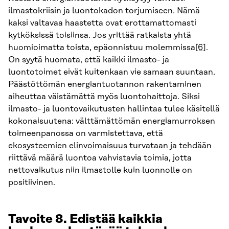
ilmastokriisin ja luontokadon torjumiseen. Nämä
kaksi valtavaa haastetta ovat erottamattomasti
kytköksissä toisiinsa. Jos yrittää ratkaista yhtä
huomioimatta toista, epäonnistuu molemmissa
[6]
.
On syytä huomata, että kaikki ilmasto- ja
luontotoimet eivät kuitenkaan vie samaan suuntaan.
Päästöttömän energiantuotannon rakentaminen
aiheuttaa väistämättä myös luontohaittoja. Siksi
ilmasto- ja luontovaikutusten hallintaa tulee käsitellä
kokonaisuutena: välttämättömän energiamurroksen
toimeenpanossa on varmistettava, että
ekosysteemien elinvoimaisuus turvataan ja tehdään
riittävä määrä luontoa vahvistavia toimia, jotta
nettovaikutus niin ilmastolle kuin luonnolle on
positiivinen.
Tavoite 8. Edistää kaikkia