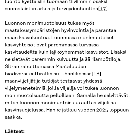
luonto kyettäisiin tuomaan tiiviimmin osaksi
suomalaisten arkea ja terveydenhuoltoa
[17]
.
Luonnon monimuotoisuus tukee myös
maatalousympäristöjen hyvinvointia ja parantaa
maan kasvukuntoa. Luonnossa monimuotoiset
kasviyhteisöt ovat paremmassa turvassa
kasvitaudeilta kuin lajiköyhemmät kasvustot. Lisäksi
ne sietävät paremmin kuivuutta ja äärilämpötiloja.
Sitran rahoittamassa Maatalouden
biodiversiteettiratkaisut -hankkeessa
[18]
maanviljelijät ja tutkijat testaavat yhdessä
viljelymenetelmiä, joilla viljelijä voi tukea luonnon
monimuotoisuutta pelloillaan. Samalla he selvittävät,
miten luonnon monimuotoisuus auttaa viljelijää
kasvinsuojelussa. Hanke jatkuu vuoden 2025 loppuun
saakka.
Lähteet: