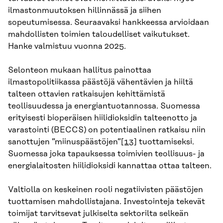
ilmastonmuutoksen hillinnässä ja siihen
sopeutumisessa. Seuraavaksi hankkeessa arvioidaan
mahdollisten toimien taloudelliset vaikutukset.
Hanke valmistuu vuonna 2025.
Selonteon mukaan hallitus painottaa
ilmastopolitiikassa päästöjä vähentävien ja hiiltä
talteen ottavien ratkaisujen kehittämistä
teollisuudessa ja energiantuotannossa. Suomessa
erityisesti bioperäisen hiilidioksidin talteenotto ja
varastointi (BECCS) on potentiaalinen ratkaisu niin
sanottujen ”miinuspäästöjen”
[13]
tuottamiseksi.
Suomessa joka tapauksessa toimivien teollisuus- ja
energialaitosten hiilidioksidi kannattaa ottaa talteen.
Valtiolla on keskeinen rooli negatiivisten päästöjen
tuottamisen mahdollistajana. Investointeja tekevät
toimijat tarvitsevat julkiselta sektorilta selkeän