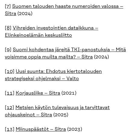
[7]
Suomen talouden haaste numeroiden valossa –
Sitra
(2024)
[8]
Vihreiden investointien dataikkuna –
Elinkeinoelämän keskusliitto
[9]
Suomi kohdentaa järeitä TKI-panostuksia – Mitä
voisimme oppia muilta mailta? – Sitra
(2024)
[10]
Uusi suunta: Ehdotus kiertotalouden
strategiseksi ohjelmaksi – Valto
[11]
Korjausliike – Sitra
(2021)
[12]
Metsien käytön tulevaisuus ja tarvittavat
ohjauskeinot – Sitra
(2025)
[13]
Miinuspäästöt – Sitra
(2023)