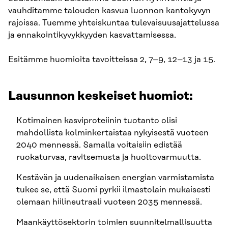
vauhditamme talouden kasvua luonnon kantokyvyn
rajoissa. Tuemme yhteiskuntaa tulevaisuusajattelussa
ja ennakointikyvykkyyden kasvattamisessa.
Esitämme huomioita tavoitteissa 2, 7–9, 12–13 ja 15.
Lausunnon keskeiset huomiot:
Kotimainen kasviproteiinin tuotanto olisi
mahdollista kolminkertaistaa nykyisestä vuoteen
2040 mennessä. Samalla voitaisiin edistää
ruokaturvaa, ravitsemusta ja huoltovarmuutta.
Kestävän ja uudenaikaisen energian varmistamista
tukee se, että Suomi pyrkii ilmastolain mukaisesti
olemaan hiilineutraali vuoteen 2035 mennessä.
Maankäyttösektorin toimien suunnitelmallisuutta