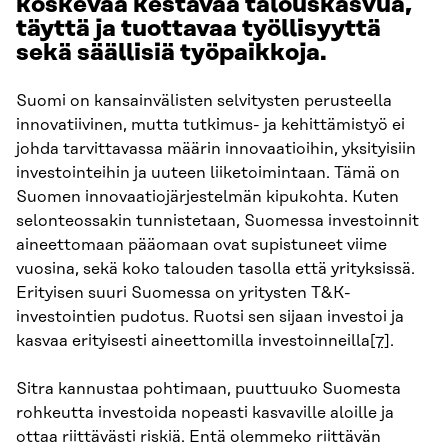
koskevaa kestävää talouskasvua,
täyttä ja tuottavaa työllisyyttä
sekä säällisiä työpaikkoja.
Suomi on kansainvälisten selvitysten perusteella
innovatiivinen, mutta tutkimus- ja kehittämistyö ei
johda tarvittavassa määrin innovaatioihin, yksityisiin
investointeihin ja uuteen liiketoimintaan. Tämä on
Suomen innovaatiojärjestelmän kipukohta. Kuten
selonteossakin tunnistetaan, Suomessa investoinnit
aineettomaan pääomaan ovat supistuneet viime
vuosina, sekä koko talouden tasolla että yrityksissä.
Erityisen suuri Suomessa on yritysten T&K-
investointien pudotus. Ruotsi sen sijaan investoi ja
kasvaa erityisesti aineettomilla investoinneilla
[7]
.
Sitra kannustaa pohtimaan, puuttuuko Suomesta
rohkeutta investoida nopeasti kasvaville aloille ja
ottaa riittävästi riskiä. Entä olemmeko riittävän