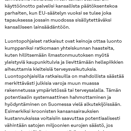
käyttöönotto palvelisi kansallista päätöksentekoa
parhaiten, kun EU-säätelyn vuoksi se tulee joka
tapauksessa jossain muodossa sisällytettäväksi
kansalliseen lainsäädäntöön.
Luontopohjaiset ratkaisut ovat keinoja ottaa luonto
kumppaniksi ratkomaan yhteiskunnan haasteita,
kuten hillitsemään ilmastonmuutoksen myötä
yleistyviä kaupunkitulvia ja lievittämään hellepiikkien
aiheuttamia kielteisiä terveysvaikutuksia.
Luontopohjaisilla ratkaisuilla on mahdollista säästää
merkittävästi julkisia varoja muun muassa
rakennetussa ympäristössä tai terveysalalla. Tämän
potentiaalin systemaattinen hahmottaminen ja
hyödyntäminen on Suomessa vielä alkutekijöissään.
Esimerkiksi kroonisten kansansairauksien
kustannuksissa voitaisiin saavuttaa potentiaalisesti
vähintään satojen miljoonien eurojen säästö, jos