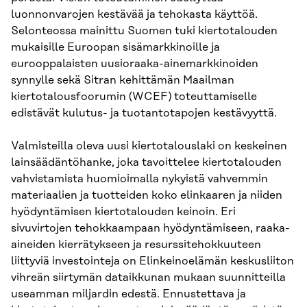
luonnonvarojen kestävää ja tehokasta käyttöä.
Selonteossa mainittu Suomen tuki kiertotalouden
mukaisille Euroopan sisämarkkinoille ja
eurooppalaisten uusioraaka-ainemarkkinoiden
synnylle sekä Sitran kehittämän Maailman
kiertotalousfoorumin (WCEF) toteuttamiselle
edistävät kulutus- ja tuotantotapojen kestävyyttä.
Valmisteilla oleva uusi kiertotalouslaki on keskeinen
lainsäädäntöhanke, joka tavoittelee kiertotalouden
vahvistamista huomioimalla nykyistä vahvemmin
materiaalien ja tuotteiden koko elinkaaren ja niiden
hyödyntämisen kiertotalouden keinoin. Eri
sivuvirtojen tehokkaampaan hyödyntämiseen, raaka-
aineiden kierrätykseen ja resurssitehokkuuteen
liittyviä investointeja on Elinkeinoelämän keskusliiton
vihreän siirtymän dataikkunan mukaan suunnitteilla
useamman miljardin edestä. Ennustettava ja