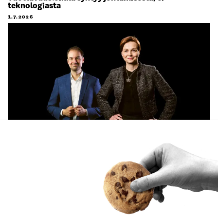
teknologiasta
1.7.2026
ARTIKKELI
Käyttäjien tarpeet keskiöön ja käytännön pilotteja –
Muistio esittää 10 suositusta ekosysteemitilinpidon
kehittämiseksi
30.6.2026