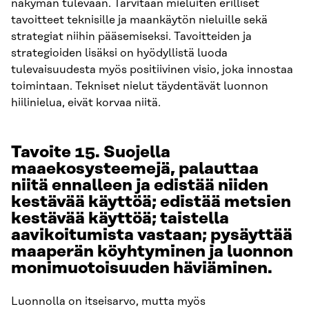
näkymän tulevaan. Tarvitaan mieluiten erilliset
tavoitteet teknisille ja maankäytön nieluille sekä
strategiat niihin pääsemiseksi. Tavoitteiden ja
strategioiden lisäksi on hyödyllistä luoda
tulevaisuudesta myös positiivinen visio, joka innostaa
toimintaan. Tekniset nielut täydentävät luonnon
hiilinielua, eivät korvaa niitä.
Tavoite 15. Suojella
maaekosysteemejä, palauttaa
niitä ennalleen ja edistää niiden
kestävää käyttöä; edistää metsien
kestävää käyttöä; taistella
aavikoitumista vastaan; pysäyttää
maaperän köyhtyminen ja luonnon
monimuotoisuuden häviäminen.
Luonnolla on itseisarvo, mutta myös