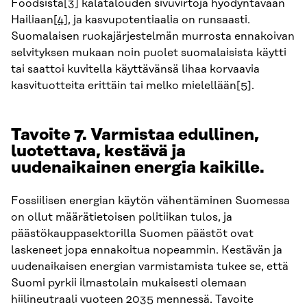
Foodsista
[3]
kalatalouden sivuvirtoja hyödyntävään
Hailiaan
[4]
, ja kasvupotentiaalia on runsaasti.
Suomalaisen ruokajärjestelmän murrosta ennakoivan
selvityksen mukaan noin puolet suomalaisista käytti
tai saattoi kuvitella käyttävänsä lihaa korvaavia
kasvituotteita erittäin tai melko mielellään
[5]
.
Tavoite 7. Varmistaa edullinen,
luotettava, kestävä ja
uudenaikainen energia kaikille.
Fossiilisen energian käytön vähentäminen Suomessa
on ollut määrätietoisen politiikan tulos, ja
päästökauppasektorilla Suomen päästöt ovat
laskeneet jopa ennakoitua nopeammin. Kestävän ja
uudenaikaisen energian varmistamista tukee se, että
Suomi pyrkii ilmastolain mukaisesti olemaan
hiilineutraali vuoteen 2035 mennessä. Tavoite