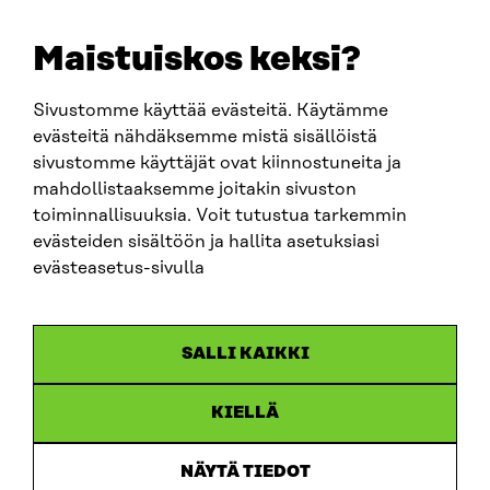
Maistuiskos keksi?
Sivustomme käyttää evästeitä. Käytämme
evästeitä nähdäksemme mistä sisällöistä
sivustomme käyttäjät ovat kiinnostuneita ja
mahdollistaaksemme joitakin sivuston
ARTIKKELI
toiminnallisuuksia. Voit tutustua tarkemmin
evästeiden sisältöön ja hallita asetuksiasi
China shock 2.0 – Eurooppa havahtuu liian hitaasti
Kiinan järjestelmävaltaan
evästeasetus-sivulla
25.6.2026
SALLI KAIKKI
KIELLÄ
NÄYTÄ TIEDOT