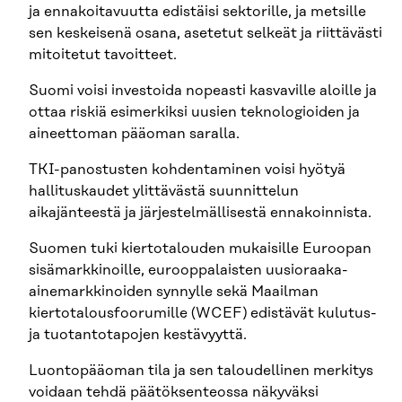
ja ennakoitavuutta edistäisi sektorille, ja metsille
sen keskeisenä osana, asetetut selkeät ja riittävästi
mitoitetut tavoitteet.
Suomi voisi investoida nopeasti kasvaville aloille ja
ottaa riskiä esimerkiksi uusien teknologioiden ja
aineettoman pääoman saralla.
TKI-panostusten kohdentaminen voisi hyötyä
hallituskaudet ylittävästä suunnittelun
aikajänteestä ja järjestelmällisestä ennakoinnista.
Suomen tuki kiertotalouden mukaisille Euroopan
sisämarkkinoille, eurooppalaisten uusioraaka-
ainemarkkinoiden synnylle sekä Maailman
kiertotalousfoorumille (WCEF) edistävät kulutus-
ja tuotantotapojen kestävyyttä.
Luontopääoman tila ja sen taloudellinen merkitys
voidaan tehdä päätöksenteossa näkyväksi