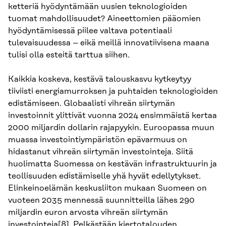
ketteriä hyödyntämään uusien teknologioiden
tuomat mahdollisuudet? Aineettomien pääomien
hyödyntämisessä piilee valtava potentiaali
tulevaisuudessa – eikä meillä innovatiivisena maana
tulisi olla esteitä tarttua siihen.
Kaikkia koskeva, kestävä talouskasvu kytkeytyy
tiiviisti energiamurroksen ja puhtaiden teknologioiden
edistämiseen. Globaalisti vihreän siirtymän
investoinnit ylittivät vuonna 2024 ensimmäistä kertaa
2000 miljardin dollarin rajapyykin. Euroopassa muun
muassa investointiympäristön epävarmuus on
hidastanut vihreän siirtymän investointeja. Siitä
huolimatta Suomessa on kestävän infrastruktuurin ja
teollisuuden edistämiselle yhä hyvät edellytykset.
Elinkeinoelämän keskusliiton mukaan Suomeen on
vuoteen 2035 mennessä suunnitteilla lähes 290
miljardin euron arvosta vihreän siirtymän
investointeja
[8]
. Pelkästään kiertotalouden