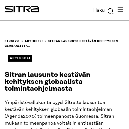
Siirry
Valik
Haku
suoraan
Sitra
sisältöön
↓
ETUSIVU
ARTIKKELI
SITRAN LAUSUNTO KESTÄVÄN KEHITYKSEN
GLOBAALISTA…
ARTIKKELI
Sitran lausunto kestävän
kehityksen globaalista
toimintaohjelmasta
Ympäristövaliokunta pyysi Sitralta lausuntoa
kestävän kehityksen globaalin toimintaohjelman
(Agenda2030) toimeenpanosta Suomessa. Sitran
mukaan toimeenpanoa voitaisiin entisestään