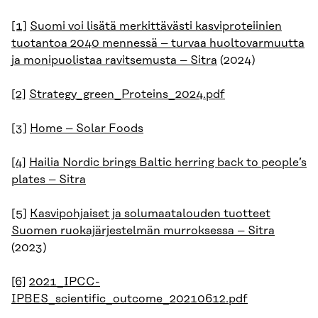
[1]
Suomi voi lisätä merkittävästi kasviproteiinien
tuotantoa 2040 mennessä – turvaa huoltovarmuutta
ja monipuolistaa ravitsemusta – Sitra
(2024)
[2]
Strategy_green_Proteins_2024.pdf
[3]
Home – Solar Foods
[4]
Hailia Nordic brings Baltic herring back to people’s
plates – Sitra
[5]
Kasvipohjaiset ja solumaatalouden tuotteet
Suomen ruokajärjestelmän murroksessa – Sitra
(2023)
[6]
2021_IPCC-
IPBES_scientific_outcome_20210612.pdf