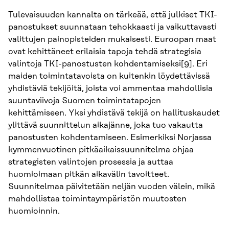
Tulevaisuuden kannalta on tärkeää, että julkiset TKI-
panostukset suunnataan tehokkaasti ja vaikuttavasti
valittujen painopisteiden mukaisesti. Euroopan maat
ovat kehittäneet erilaisia tapoja tehdä strategisia
valintoja TKI-panostusten kohdentamiseksi
[9]
. Eri
maiden toimintatavoista on kuitenkin löydettävissä
yhdistäviä tekijöitä, joista voi ammentaa mahdollisia
suuntaviivoja Suomen toimintatapojen
kehittämiseen. Yksi yhdistävä tekijä on hallituskaudet
ylittävä suunnittelun aikajänne, joka tuo vakautta
panostusten kohdentamiseen. Esimerkiksi Norjassa
kymmenvuotinen pitkäaikaissuunnitelma ohjaa
strategisten valintojen prosessia ja auttaa
huomioimaan pitkän aikavälin tavoitteet.
Suunnitelmaa päivitetään neljän vuoden välein, mikä
mahdollistaa toimintaympäristön muutosten
huomioinnin.