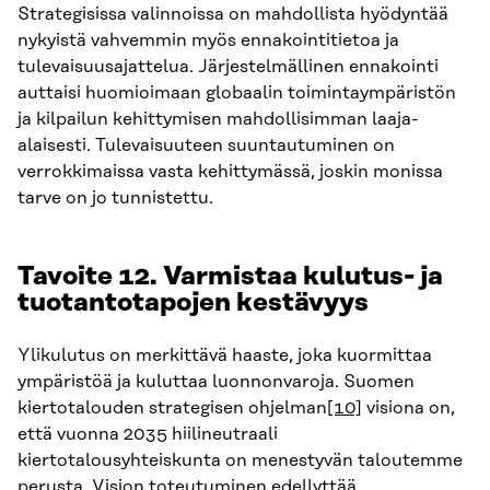
Strategisissa valinnoissa on mahdollista hyödyntää
nykyistä vahvemmin myös ennakointitietoa ja
tulevaisuusajattelua. Järjestelmällinen ennakointi
auttaisi huomioimaan globaalin toimintaympäristön
ja kilpailun kehittymisen mahdollisimman laaja-
alaisesti. Tulevaisuuteen suuntautuminen on
verrokkimaissa vasta kehittymässä, joskin monissa
tarve on jo tunnistettu.
Tavoite 12. Varmistaa kulutus- ja
tuotantotapojen kestävyys
Ylikulutus on merkittävä haaste, joka kuormittaa
ympäristöä ja kuluttaa luonnonvaroja. Suomen
kiertotalouden strategisen ohjelman
[10]
visiona on,
että vuonna 2035 hiilineutraali
kiertotalousyhteiskunta on menestyvän taloutemme
perusta. Vision toteutuminen edellyttää