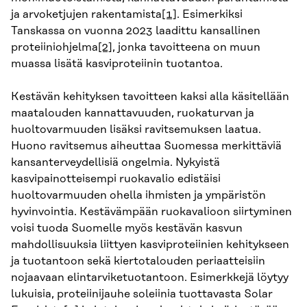
ja arvoketjujen rakentamista
[1]
. Esimerkiksi
Tanskassa on vuonna 2023 laadittu kansallinen
proteiiniohjelma
[2]
, jonka tavoitteena on muun
muassa lisätä kasviproteiinin tuotantoa.
Kestävän kehityksen tavoitteen kaksi alla käsitellään
maatalouden kannattavuuden, ruokaturvan ja
huoltovarmuuden lisäksi ravitsemuksen laatua.
Huono ravitsemus aiheuttaa Suomessa merkittäviä
kansanterveydellisiä ongelmia. Nykyistä
kasvipainotteisempi ruokavalio edistäisi
huoltovarmuuden ohella ihmisten ja ympäristön
hyvinvointia. Kestävämpään ruokavalioon siirtyminen
voisi tuoda Suomelle myös kestävän kasvun
mahdollisuuksia liittyen kasviproteiinien kehitykseen
ja tuotantoon sekä kiertotalouden periaatteisiin
nojaavaan elintarviketuotantoon. Esimerkkejä löytyy
lukuisia, proteiinijauhe soleiinia tuottavasta Solar