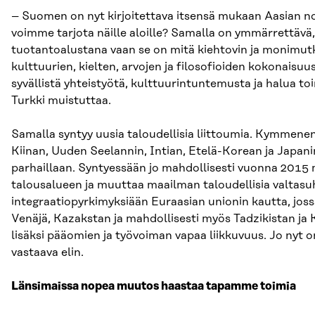
– Suomen on nyt kirjoitettava itsensä mukaan Aasian no
voimme tarjota näille aloille? Samalla on ymmärrettävä, 
tuotantoalustana vaan se on mitä kiehtovin ja monimutka
kulttuurien, kielten, arvojen ja filosofioiden kokonaisuu
syvällistä yhteistyötä, kulttuurintuntemusta ja halua to
Turkki muistuttaa.
Samalla syntyy uusia taloudellisia liittoumia. Kymmen
Kiinan, Uuden Seelannin, Intian, Etelä-Korean ja Japa
parhaillaan. Syntyessään jo mahdollisesti vuonna 201
talousalueen ja muuttaa maailman taloudellisia valtasuh
integraatiopyrkimyksiään Euraasian unionin kautta, jos
Venäjä, Kazakstan ja mahdollisesti myös Tadzikistan ja K
lisäksi pääomien ja työvoiman vapaa liikkuvuus. Jo nyt
vastaava elin.
Länsimaissa nopea muutos haastaa tapamme toimia