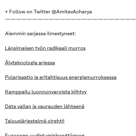
+ Follow on Twitter
@AmitavAcharya
————————————————————————
Aiemmin sarjassa ilmestyneet:
Länsimaisen työn radikaali murros
Älyteknologia arjessa
Polarisaatio ja eritahtisuus energiamurroksessa
Kamppailu luonnonvaroista kiihtyy
Data vallan ja vaurauden lähteenä
Talousjärjestelmä oirehtii
Euroopan uudistumiskyvyttömyys