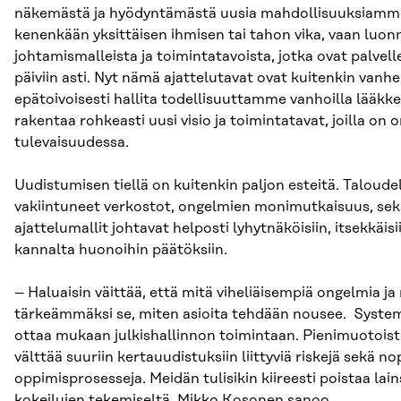
näkemästä ja hyödyntämästä uusia mahdollisuuksiamme t
kenenkään yksittäisen ihmisen tai tahon vika, vaan luon
johtamismalleista ja toimintatavoista, jotka ovat palvel
päiviin asti. Nyt nämä ajattelutavat ovat kuitenkin vanh
epätoivoisesti hallita todellisuuttamme vanhoilla lääkkei
rakentaa rohkeasti uusi visio ja toimintatavat, joilla on
tulevaisuudessa.
Uudistumisen tiellä on kuitenkin paljon esteitä. Taloudelli
vakiintuneet verkostot, ongelmien monimutkaisuus, sekä 
ajattelumallit johtavat helposti lyhytnäköisiin, itsekkäi
kannalta huonoihin päätöksiin.
– Haluaisin väittää, että mitä viheliäisempiä ongelmia
tärkeämmäksi se, miten asioita tehdään nousee. Systema
ottaa mukaan julkishallinnon toimintaan. Pienimuotoiste
välttää suuriin kertauudistuksiin liittyviä riskejä sekä 
oppimisprosesseja. Meidän tulisikin kiireesti poistaa la
kokeilujen tekemiseltä, Mikko Kosonen sanoo.