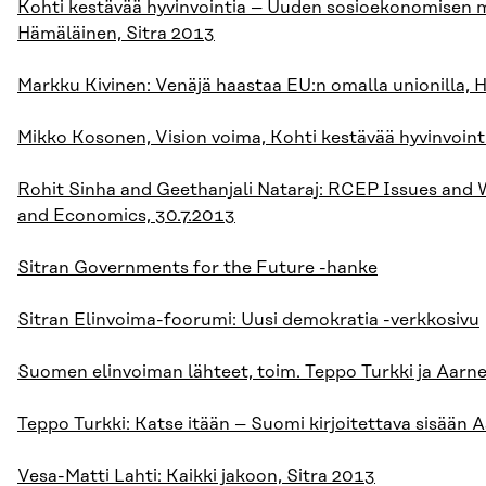
Kohti kestävää hyvinvointia – Uuden sosioekonomisen m
Hämäläinen, Sitra 2013
Markku Kivinen: Venäjä haastaa EU:n omalla unionilla, 
Mikko Kosonen, Vision voima, Kohti kestävää hyvinvointia
Rohit Sinha and Geethanjali Nataraj: RCEP Issues and 
and Economics, 30.7.2013
Sitran Governments for the Future -hanke
Sitran Elinvoima-foorumi: Uusi demokratia -verkkosivu
Suomen elinvoiman lähteet, toim. Teppo Turkki ja Aarn
Teppo Turkki: Katse itään – Suomi kirjoitettava sisään 
Vesa-Matti Lahti: Kaikki jakoon, Sitra 2013