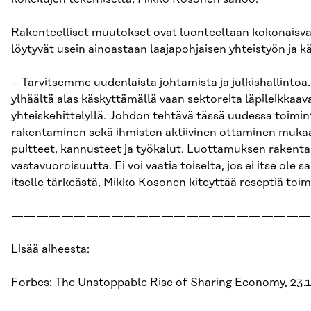
Rakenteelliset muutokset ovat luonteeltaan kokonaisvalta
löytyvät usein ainoastaan laajapohjaisen yhteistyön ja k
– Tarvitsemme uudenlaista johtamista ja julkishallintoa. 
ylhäältä alas käskyttämällä vaan sektoreita läpileikkaava
yhteiskehittelyllä. Johdon tehtävä tässä uudessa toimi
rakentaminen sekä ihmisten aktiivinen ottaminen mukaan
puitteet, kannusteet ja työkalut. Luottamuksen rakenta
vastavuoroisuutta. Ei voi vaatia toiselta, jos ei itse ol
itselle tärkeästä, Mikko Kosonen kiteyttää reseptiä to
————————————————————————
Lisää aiheesta:
Forbes: The Unstoppable Rise of Sharing Economy, 23.