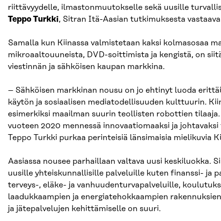
riittävyydelle, ilmastonmuutokselle sekä uusille turvallis
Teppo Turkki
, Sitran Itä-Aasian tutkimuksesta vastaava 
Samalla kun Kiinassa valmistetaan kaksi kolmasosaa m
mikroaaltouuneista, DVD-soittimista ja kengistä, on sii
viestinnän ja sähköisen kaupan markkina.
– Sähköisen markkinan nousu on jo ehtinyt luoda erittä
käytön ja sosiaalisen mediatodellisuuden kulttuurin. Kii
esimerkiksi maailman suurin teollisten robottien tilaaja
vuoteen 2020 mennessä innovaatiomaaksi ja johtavaksi
Teppo Turkki purkaa perinteisiä länsimaisia mielikuvia Ki
Aasiassa nousee parhaillaan valtava uusi keskiluokka. Si
uusille yhteiskunnallisille palveluille kuten finanssi- ja 
terveys-, eläke- ja vanhuudenturvapalveluille, koulutuk
laadukkaampien ja energiatehokkaampien rakennuksien,
ja jätepalvelujen kehittämiselle on suuri.