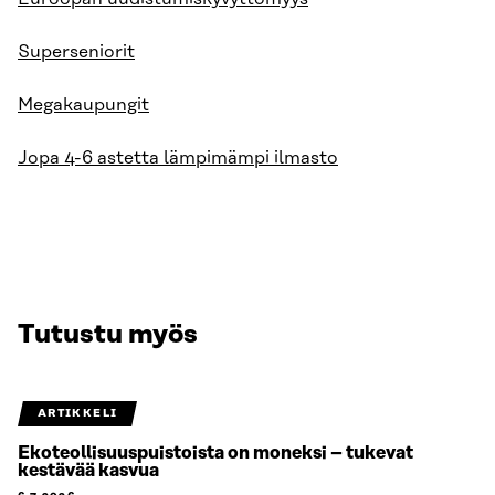
Superseniorit
Megakaupungit
Jopa 4-6 astetta lämpimämpi ilmasto
Tutustu myös
ARTIKKELI
Ekoteollisuuspuistoista on moneksi – tukevat
kestävää kasvua