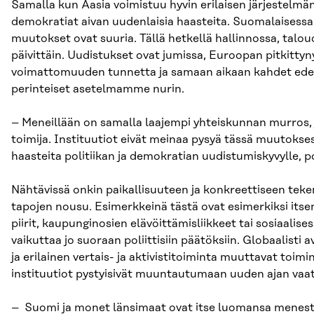
Samalla kun Aasia voimistuu hyvin erilaisen järjestelmä
demokratiat aivan uudenlaisia haasteita. Suomalaisessa
muutokset ovat suuria. Tällä hetkellä hallinnossa, talo
päivittäin. Uudistukset ovat jumissa, Euroopan pitkittyny
voimattomuuden tunnetta ja samaan aikaan kahdet edel
perinteiset asetelmamme nurin.
– Meneillään on samalla laajempi yhteiskunnan murros,
toimija. Instituutiot eivät meinaa pysyä tässä muutoks
haasteita politiikan ja demokratian uudistumiskyvylle, po
Nähtävissä onkin paikallisuuteen ja konkreettiseen tek
tapojen nousu. Esimerkkeinä tästä ovat esimerkiksi itse
piirit, kaupunginosien elävöittämisliikkeet tai sosiaalis
vaikuttaa jo suoraan poliittisiin päätöksiin. Globaalisti a
ja erilainen vertais- ja aktivistitoiminta muuttavat toi
instituutiot pystyisivät muuntautumaan uuden ajan vaa
– Suomi ja monet länsimaat ovat itse luomansa menest