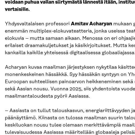
voidaan puhua vallan siirtymästä lännestä itään, instituut
vertaisille.
Yhdysvaltalaisen professori
Amitav Acharyan
mukaan g
enemmän multiplex-elokuvateatteria, jonka useissa teatt
elokuvia – mutta samaan aikaan. Menossa on eri ohjaajien
erilaiset draamakuljetukset ja käsikirjoitukset. Mutta ke
kankailla kaikille yhteisessä digitaalisessa globaaliajassa
Acharyan kuvaa maailman järjestyksen nykytilaa käsittee
monenkeskeinen hässäkkä. Syy hässäkän syntyyn on Yh
Euroopan suhteellisen painoarvon heikkeneminen sekä s
sekä Aasian nousu. Vuonna 2025, siis yhdentoista vuode
maailmantaloudesta pyörii Aasiassa.
– Aasiasta on tullut talouskasvun, energiariittävyyden 
päänäyttämö. Kiinasta on tulossa maailman suurin tal
keskiluokan nousu tulee olemaan merkittävämpiä maail
tulevaisuudessa Aasiassa määritellään globaaleja pelisä