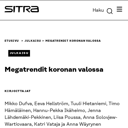
Siirry
Valik
Haku
suoraan
Sitra
sisältöön
↓
ETUSIVU
JULKAISU
MEGATRENDIT KORONAN VALOSSA
JULKAISU
Megatrendit koronan valossa
KIRJOITTAJAT
Mikko Dufva, Eeva Hellström, Tuuli Hietaniemi, Timo
Hämäläinen, Hannu-Pekka Ikäheimo, Jenna
Lähdemäki-Pekkinen, Liisa Poussa, Anna Solovjew-
Wartiovaara, Katri Vataja ja Anna Wäyrynen