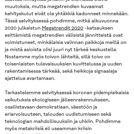
muutoksia, mutta megatrendien kuvaamat
kehityskulut eivät ole yhtäkkiä kadonneet minnekään.
Tässä selvityksessä pohdimme, mitkä alkuvuonna
2020 julkaistun
Megatrendit 2020
-katsauksen
esittämistä megatrendien välisistä jännitteistä ovat
voimistuneet, minkälaisia valinnan paikkoja meillä on
ja mistä asioista olisi juuri nyt tärkeä keskustella.
Nostamme myös toivon lähteitä, sillä toivo on
toisenlaisten tulevaisuuksien kuvittelussa ja uuden
rakentamisessa tärkeää, sekä heikkoja signaaleja
ajattelua avartamaan.
Tarkastelemme selvityksessä koronan pidempiaikaisia
vaikutuksia ekologiseen jälleenrakennukseen,
osallistavaan demokratiaan, väestöön ja
eriarvoisuuteen, talouden uudistumiseen sekä
teknologian mahdollisuuksiin ja uhkiin. Pohdimme
myös metakriisiä eli useamman kriisin