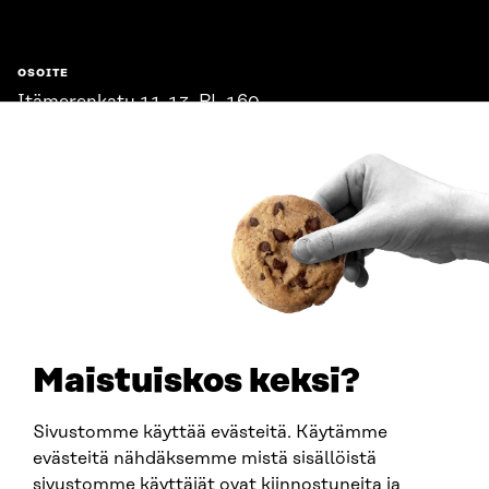
OSOITE
Itämerenkatu 11-13, PL 160,
00181 Helsinki
Saapumisohjeet
Y-TUNNUS
0202132-3
PUHELIN
+358 294 618 991
SÄHKÖPOSTI
etunimi.sukunimi@sitra.fi
sitra@sitra.fi
Maistuiskos keksi?
Sivustomme käyttää evästeitä. Käytämme
SITRA SOSIAALISESSA MEDIASSA
evästeitä nähdäksemme mistä sisällöistä
sivustomme käyttäjät ovat kiinnostuneita ja