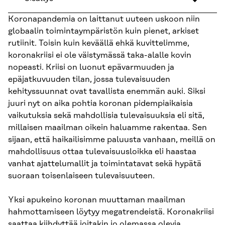
Koronapandemia on laittanut uuteen uskoon niin
globaalin toimintaympäristön kuin pienet, arkiset
rutiinit. Toisin kuin keväällä ehkä kuvittelimme,
koronakriisi ei ole väistymässä taka-alalle kovin
nopeasti. Kriisi on luonut epävarmuuden ja
epäjatkuvuuden tilan, jossa tulevaisuuden
kehityssuunnat ovat tavallista enemmän auki. Siksi
juuri nyt on aika pohtia koronan pidempiaikaisia
vaikutuksia sekä mahdollisia tulevaisuuksia eli sitä,
millaisen maailman oikein haluamme rakentaa. Sen
sijaan, että haikailisimme paluusta vanhaan, meillä on
mahdollisuus ottaa tulevaisuusloikka eli haastaa
vanhat ajattelumallit ja toimintatavat sekä hypätä
suoraan toisenlaiseen tulevaisuuteen.
Yksi apukeino koronan muuttaman maailman
hahmottamiseen löytyy megatrendeistä. Koronakriisi
saattaa kiihdyttää joitakin jo olemassa olevia