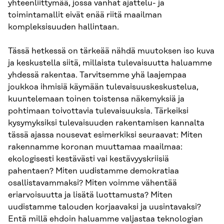
yhteenliittymää, jossa vanhat ajattelu- ja
toimintamallit eivät enää riitä maailman
kompleksisuuden hallintaan.
Tässä hetkessä on tärkeää nähdä muutoksen iso kuva
ja keskustella siitä, millaista tulevaisuutta haluamme
yhdessä rakentaa. Tarvitsemme yhä laajempaa
joukkoa ihmisiä käymään tulevaisuuskeskustelua,
kuuntelemaan toinen toistensa näkemyksiä ja
pohtimaan toivottavia tulevaisuuksia. Tärkeiksi
kysymyksiksi tulevaisuuden rakentamisen kannalta
tässä ajassa nousevat esimerkiksi seuraavat: Miten
rakennamme koronan muuttamaa maailmaa:
ekologisesti kestävästi vai kestävyyskriisiä
pahentaen? Miten uudistamme demokratiaa
osallistavammaksi? Miten voimme vähentää
eriarvoisuutta ja lisätä luottamusta? Miten
uudistamme talouden korjaavaksi ja uusintavaksi?
Entä millä ehdoin haluamme valjastaa teknologian